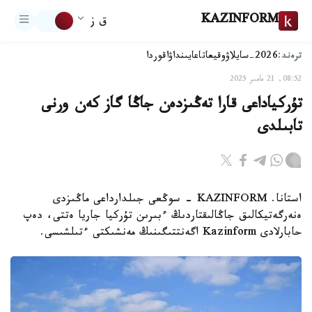
KAZINFORM
ق ز
ترەند:
2026-سايلاۋ
وقيعا
تاعايىنداۋ
اقوردا
08:52, 21 مامىر 2025
تۇركياداعى قارا تەڭىزدەن جاڭا گاز كەن ورنى
تابىلدى
استانا. KAZINFORM - سوڭعى جىلدارداعى ماڭىزدى
ەنەرگەتيكالىق جاڭالىقتاردىڭ ءبىرىن تۇركيا جاريا ەتتى، دەپ
حابارلادى Kazinform اگەنتتىگىنىڭ مەنشىكتى ءتىلشىسى.