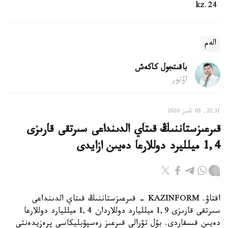
24.kz
الەم
باقىتجول كاكەش
اۆتور
22:31, 05 تامىز 2026
قىرعىزستاننىڭ قىتاي الدىنداعى سىرتقى قارىزى
1,4 ميلليرد دوللارعا دەيىن ازايدى
اقتاۋ. KAZINFORM - قىرعىزستاننىڭ قىتاي الدىنداعى
سىرتقى قارىزى 1,9 ميلليارد دوللاردان 1,4 ميلليارد دوللارعا
دەيىن قىسقاردى. بۇل تۋرالى قىرعىز رەسپۋبليكاسى پرەزيدەنتى