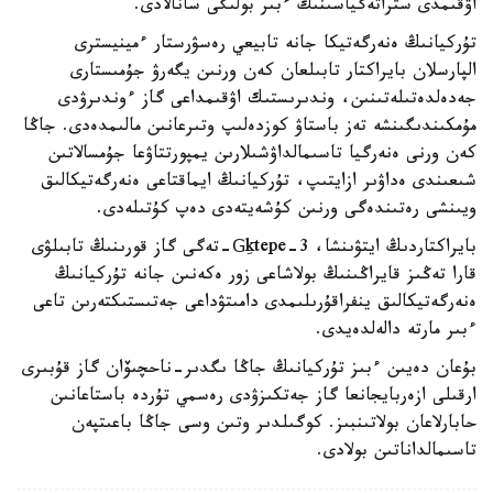
اۋقىمدى ستراتەگياسىنىڭ ءبىر بولىگى سانالادى.
تۇركيانىڭ ەنەرگەتيكا جانە تابيعي رەسۋرستار ءمينيسترى
الپارسلان بايراكتار تابىلعان كەن ورنىن يگەرۋ جۇمىستارى
جەدەلدەتىلەتىنىن، وندىرىستىك اۋقىمداعى گاز ءوندىرۋدى
مۇمكىندىگىنشە تەز باستاۋ كوزدەلىپ وتىرعانىن مالىمدەدى. جاڭا
كەن ورنى ەنەرگيا تاسىمالداۋشىلارىن يمپورتتاۋعا جۇمسالاتىن
شىعىندى ەداۋىر ازايتىپ، تۇركيانىڭ ايماقتاعى ەنەرگەتيكالىق
ويىنشى رەتىندەگى ورنىن كۇشەيتەدى دەپ كۇتىلەدى.
بايراكتاردىڭ ايتۋىنشا، Gِktepe-3-تەگى گاز قورىنىڭ تابىلۋى
قارا تەڭىز قايراڭىنىڭ بولاشاعى زور ەكەنىن جانە تۇركيانىڭ
ەنەرگەتيكالىق ينفراقۇرىلىمدى دامىتۋداعى جەتىستىكتەرىن تاعى
ءبىر مارتە دالەلدەيدى.
بۇعان دەيىن ءبىز تۇركيانىڭ جاڭا ىگدىر-ناحچىۆان گاز قۇبىرى
ارقىلى ازەربايجانعا گاز جەتكىزۋدى رەسمي تۇردە باستاعانىن
حابارلاعان بولاتىنبىز. كوگىلدىر وتىن وسى جاڭا باعىتپەن
تاسىمالداناتىن بولادى.