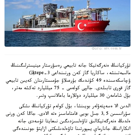
Фото: ntv.com.tr
تۇركيانىڭ ەنەرگەتيكا جانە تابيعي رەسۋرستار مينيسترلىگىنىڭ
مالىمەتىنشە، ساكاريا گاز كەن ورنىنداعى Gِktepe-3
ۋچاسكەسىندە 49 كۇندىك بۇرعىلاۋ جۇمىستارىنان كەيىن تابيعي
گاز قورى تابىلدى. جالپى كولەمى - 75 ميلليارد تەكشە مەتر،
بۇل شامامەن 30 ميلليارد دوللارعا باعالانىپ وتىر.
الدىن الا ەسەپتەۋلەر بويىنشا، بۇل كولەم تۇركيانىڭ ىشكى
سۇرانىسىن 3,5 جىل بويى قامتاماسىز ەتە الادى. جاڭا كەن ورنى
ەلدىڭ ەنەرگەتيكالىق تاۋەلسىزدىگىن نىعايتا تۇسەدى جانە
انكارانىڭ جانارماي يمپورتىنا تاۋەلدىلىكتى ازايتۋ جونىندەگى