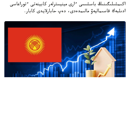
اكىمشىلىگىنىڭ باسشىسى ءارى مينيسترلەر كابينەتى ءتوراعاسى
ادىلبەك قاسىماليەۆ مالىمدەدى، دەپ حابارلايدى كابار.
Коллаж: e-cis.info
ونىڭ ايتۋىنشا، بۇگىندە قىتاي الدىنداعى بەرەشەك ەلدىڭ جالپى
سىرتقى قارىزىنىڭ 20 پايىزدان ءسال استامىن عانا قۇرايدى.
قالعان بولىگى نەگىزىنەن ازيا دامۋ بانكى، دۇنيەجۇزىلىك بانك،