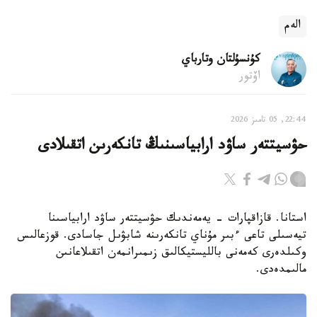
الەم
كۇنسۇلتان وتارباي
اۆتور
22:44, 05 تامىز 2026
حۋسيتتەر ساۋد ارابياسىنىڭ تانكەرىن اتقىلادى
استانا. قازاقپارات - يەمەندىك حۋسيتتەر ساۋد ارابياسىنا
تيەسىلى تاعى ءبىر مۇناي تانكەرىنە شابۋىل جاسادى. قوزعالىس
وكىلدەرى كەمەنى بالليستيكالىق زىمىرانمەن اتقىلاعانىن
مالىمدەدى.