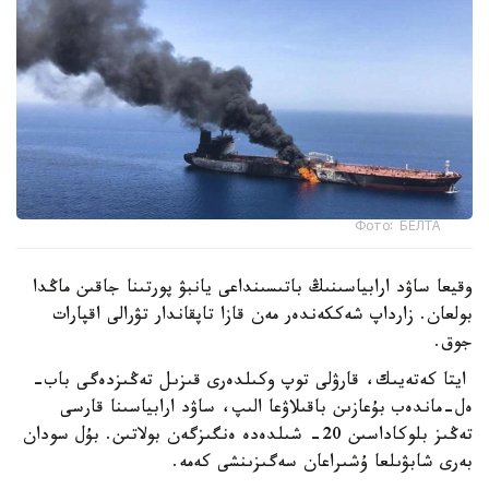
Фото: БЕЛТА
وقيعا ساۋد ارابياسىنىڭ باتىسىنداعى يانبۋ پورتىنا جاقىن ماڭدا
بولعان. زارداپ شەككەندەر مەن قازا تاپقاندار تۋرالى اقپارات
جوق.
ايتا كەتەيىك، قارۋلى توپ وكىلدەرى قىزىل تەڭىزدەگى باب-
ەل-ماندەب بۇعازىن باقىلاۋعا الىپ، ساۋد ارابياسىنا قارسى
تەڭىز بلوكاداسىن 20- شىلدەدە ەنگىزگەن بولاتىن. بۇل سودان
بەرى شابۋىلعا ۇشىراعان سەگىزىنشى كەمە.