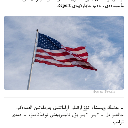
مالىمدەدى، دەپ حابارلايدى Report.
Фото: Pexels
- مەنىڭ ويىمشا، تۋۋ ارقىلى ازاماتتىق بەرىلەتىن الەمدەگى
جالعىز ەل - ءبىز. ءبىز بۇل تاجىريبەنى توقتاتامىز، - دەدى
ترامپ.