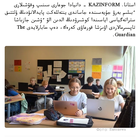
استانا. KAZINFORM - دانيادا جوعارى سىنىپ وقۋشىلارى
ءبىلىم بەرۋ جۇيەسىندە جاساندى ينتەللەكت پايدالانۋدىڭ ۇلتتىق
ستراتەگياسى اياسىندا كوشىرۋدىڭ الدىن الۋ ءۇشىن جازباشا
تاپسىرمالاردى اۋىزشا قورعاۋى كەرەك، دەپ حابارلايدى The
Guardian.
Фото: Euronews