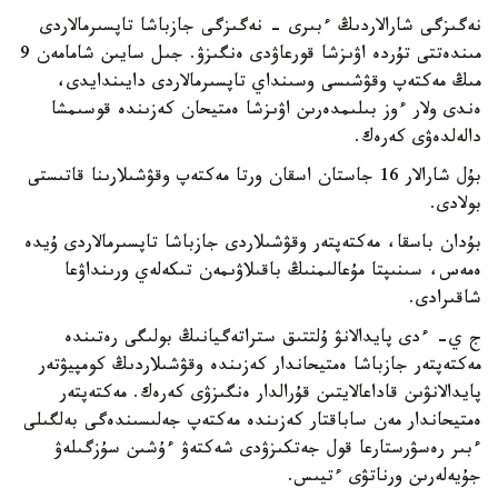
نەگىزگى شارالاردىڭ ءبىرى - نەگىزگى جازباشا تاپسىرمالاردى
مىندەتتى تۇردە اۋىزشا قورعاۋدى ەنگىزۋ. جىل سايىن شامامەن 9
مىڭ مەكتەپ وقۋشىسى وسىنداي تاپسىرمالاردى دايىندايدى،
ەندى ولار ءوز بىلىمدەرىن اۋىزشا ەمتيحان كەزىندە قوسىمشا
دالەلدەۋى كەرەك.
بۇل شارالار 16 جاستان اسقان ورتا مەكتەپ وقۋشىلارىنا قاتىستى
بولادى.
بۇدان باسقا، مەكتەپتەر وقۋشىلاردى جازباشا تاپسىرمالاردى ۇيدە
ەمەس، سىنىپتا مۇعالىمنىڭ باقىلاۋىمەن تىكەلەي ورىنداۋعا
شاقىرادى.
ج ي- ءدى پايدالانۋ ۇلتتىق ستراتەگيانىڭ بولىگى رەتىندە
مەكتەپتەر جازباشا ەمتيحاندار كەزىندە وقۋشىلاردىڭ كومپيۋتەر
پايدالانۋىن قاداعالايتىن قۇرالدار ەنگىزۋى كەرەك. مەكتەپتەر
ەمتيحاندار مەن ساباقتار كەزىندە مەكتەپ جەلىسىندەگى بەلگىلى
ءبىر رەسۋرستارعا قول جەتكىزۋدى شەكتەۋ ءۇشىن سۇزگىلەۋ
جۇيەلەرىن ورناتۋى ءتيىس.