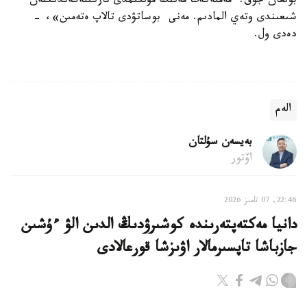
بولعان جوق. مەملەكەت مەنىڭ مۇلكىمدى تاركىلەگەندىكتەن
شىعىندى وتەي المادىم. مەنى بوساتۋدى تالاپ ەتەمىن»، -
دەدى ول.
الەم
بەيسەن سۇلتان
اۆتور
22:46, 07 تامىز 2026
دانيا مەكتەپتەرىندە كوشىرۋدىڭ الدىن الۋ ءۇشىن
جازباشا تاپسىرمالار اۋىزشا قورعالادى