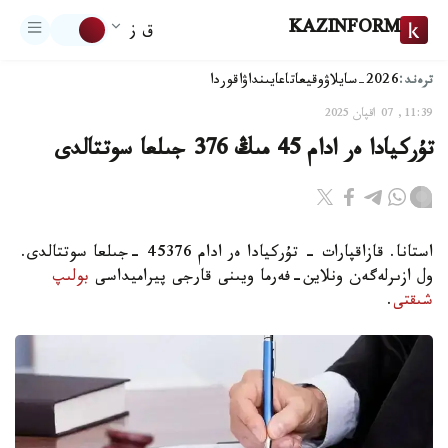
KAZINFORM
ق ز
ترەند:
2026-سايلاۋ
وقيعا
تاعايىنداۋ
اقوردا
11:39, 07 اقپان 2025
تۇركيادا ەر ادام 45 مىڭ 376 جىلعا سوتتالدى
استانا. قازاقپارات - تۇركيادا ەر ادام 45376 -جىلعا سوتتالدى.
ول ازىرلەگەن ونلاين-فەرما ويىنى قارجى پيراميداسى
بولىپ
شىقتى
.