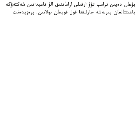
بۇعان دەيىن ترامپ تۋۋ ارقىلى ازاماتتىق الۋ قاعيداتىن شەكتەۋگە
باعىتتالعان بىرنەشە جارلىققا قول قويعان بولاتىن. پرەزيدەنت
اكىمشىلىگىنىڭ وكىلى ستيۆەن ميللەردىڭ ايتۋىنشا، ولاردىڭ
ءبىرى «بوسانۋ تۋريزمى» دەپ اتالاتىن تاجىريبەگە تىيىم سالۋعا
قاتىستى.
ايتا كەتەيىك، ا ق ش جاڭا ۆيزالىق كەپىل باعدارلاماسىن
ەنگىزىپ جاتىر، وعان سايكەس يمميگراتسيالىق ۆيزاعا كەيبىر
ءوتىنىش بەرۋشىلەر 100 مىڭنان 250 مىڭ دوللارعا دەيىنگى
كولەمدە دەپوزيت سالۋى ءتيىس.
الەم
باقىتجول كاكەش
اۆتور
16:30, 07 تامىز 2026