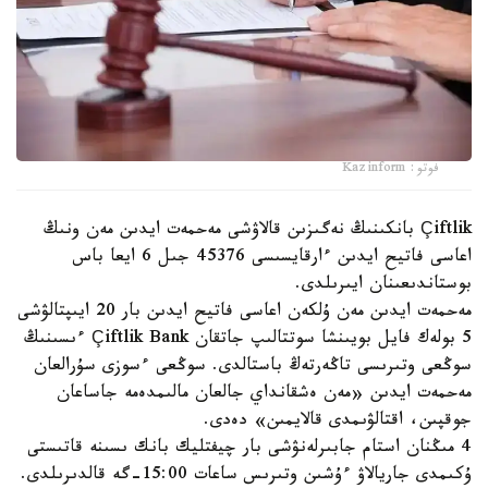
فوتو: Kazinform
Çiftlik بانكىنىڭ نەگىزىن قالاۋشى مەحمەت ايدىن مەن ونىڭ
اعاسى فاتيح ايدىن ءارقايسىسى 45376 جىل 6 ايعا باس
بوستاندىعىنان ايىرىلدى.
مەحمەت ايدىن مەن ۇلكەن اعاسى فاتيح ايدىن بار 20 ايىپتالۋشى
5 بولەك فايل بويىنشا سوتتالىپ جاتقان Çiftlik Bank ءىسىنىڭ
سوڭعى وتىرىسى تاڭەرتەڭ باستالدى. سوڭعى ءسوزى سۇرالعان
مەحمەت ايدىن «مەن ەشقانداي جالعان مالىمدەمە جاساعان
جوقپىن، اقتالۋىمدى قالايمىن» دەدى.
4 مىڭنان استام جابىرلەنۋشى بار چيفتليك بانك ىسىنە قاتىستى
ۇكىمدى جاريالاۋ ءۇشىن وتىرىس ساعات 15:00-گە قالدىرىلدى.