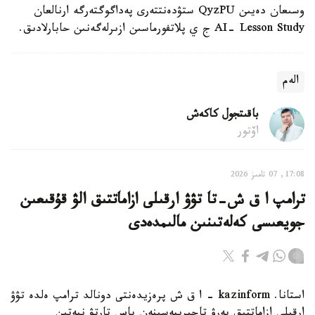
وسىعان دەيىن QyzPU ستۋدەنتتەرى پەداگوگتەرگە ارنالعان
AI- Lesson Study ج ي پلاتفورماسىن ازىرلەگەنىن حابارلادىق.
الەم
باقىتجول كاكەش
اۆتور
17:08, 07 تامىز 2026
ترامپ ا ق ش-تا تۋۋ ارقىلى ازاماتتىق الۋ قۇقىعىن
جويعىسى كەلەتىنىن مالىمدەدى
استانا. kazinform - ا ق ش پرەزيدەنتى دونالد ترامپ ەلدە تۋۋ
ارقىلى ازاماتتىق بەرۋ تاجىريبەسىنەن باس تارتۋ نيەتىن