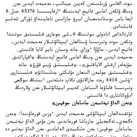
سوت القاسى ۇزىلىستەن كەيىن جينالىپ، مەحمەت ايدىن مەن
ونىڭ ۇلكەن اعاسى فاتيح ايدىننىڭ ءارقايسىسىنا 45376 جىل 6
ايعا باس بوستاندىعىنان ايىرۋ جازاسىن تاعايىنداۋ تۋرالى شەشىم
قابىلدادى.
كارتالداعى انادولى سوتىنىڭ 6-شى جوعارى قىلمىستىق سوتىندا
وتكەن سوت وتىرىسىنا ۇستالعان ايىپتالۋشىلار مەحمەت ايدىن،
فاتيح ايدىن، حاۆۆا ءوزاي جانە وسمان نايم كايا قاتىستى.
مەحمەت ايدىن مەن ونىڭ اعاسى فاتيح ايدىننىڭ «اقپاراتتىق
جۇيەلەر ارقىلى الاياقتىق»، «قىلمىستىق ۇيىم قۇرۋ» جانە
«قىلمىستىق جولمەن الىنعان مۇلىكتى جىلىستاتۋ» قىلمىستارى
ءۇشىن 4414 رەت جازالانۋى تالاپ ەتىلەتىن ءىستىڭ سوڭعى
وتىرىسىنا قاماۋعا الىنباعان كەيبىر ايىپتالۋشىلار مەن ولاردىڭ
ادۆوكاتتارى دا قاتىستى.
«مەن الداۋ نيەتىمەن جاساعان جوقپىن»
تۇتقىندالعان ايىپتالۋشى مەحمەت ايدىن ءوزىن قورعاۋىندا: «مەن
ەگجەي-تەگجەيلى جازباشا قورعاندىم. مەن مۇنى الداۋ نيەتىمەن
جاساعان جوقپىن؛ مەن ەشكىمدى الدامادىم. مەن الداۋ نيەتىم دە