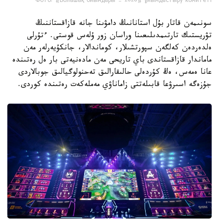
Фото: «Болашақ ойындары – 2026» ұйымдастыру комитеті
سونىمەن قاتار بۇل استانانىڭ دامۋىنا جانە قازاقستاننىڭ
تۋريستىك تارتىمدىلىعىنا وراسان زور ۇلەس قوستى. ءتۇرلى
ەلدەردەن كەلگەن سپورتشىلار، كوماندالار، جانكۇيەرلەر مەن
ماماندار قازاقستاندى باي تاريحى مەن مادەنيەتى بار ەل رەتىندە
عانا ەمەس، ەڭ كۇردەلى حالىقارالىق تەحنولوگيالىق جوبالاردى
جۇزەگە اسىرۋعا قابىلەتتى زاماناۋي مەملەكەت رەتىندە كوردى.