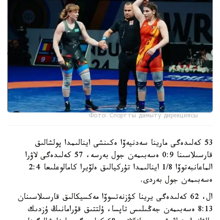
Фото: Спортты дамыту дирекциясы
53 كەلىدەگى مارينا سەدنيەۆا ەكىنشى اينالىمدا پولشالىق
قارسىلاسىنا 0:9 ەسەبىمەن جول بەرسە، 57 كەلىدەگى لاۋرا
الماعانبەتوۆا 1/8 اينالىمدا تۇركيالىق ەلۆيرا كامالوعلىعا 2:4
ەسەبىمەن جول بەردى.
ال، 62 كەلىدەگى يرينا كۋزنەتسوۆا مەكسيكالىق قارسىلاسىنان
8:13 ەسەبىمەن جەڭىلىس تاپسا، ۇلتتىق قۇرامانىڭ ۇزدىك