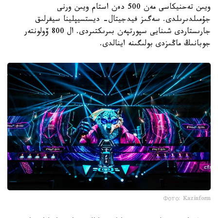
ويىن تەحنيكاسى مەن 500 دەن استام ويىن ورنى
جۇمىلدىرىلدى. سەگىز فيدجيتال- ديستسيپلينا سيفرلىق
جارىستاردى شىنايى سپورتپەن بىرىكتىردى. ال 800 ۆولونتەر
جوبانىڭ ماڭىزدى بولىگىنە اينالدى.
Фото: Kazinform