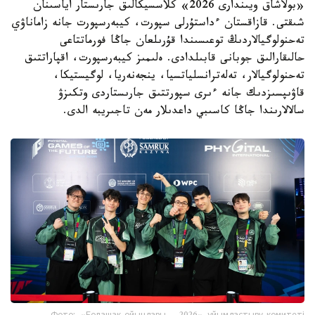
«بولاشاق ويىندارى 2026» كلاسسيكالىق جارىستار اياسىنان
شىقتى. قازاقستان ءداستۇرلى سپورت، كيبەرسپورت جانە زاماناۋي
تەحنولوگيالاردىڭ توعىسىندا قۇرىلعان جاڭا فورماتتاعى
حالىقارالىق جوبانى قابىلدادى. ەلىمىز كيبەرسپورت، اقپاراتتىق
تەحنولوگيالار، تەلەترانسلياتسيا، ينجەنەريا، لوگيستيكا،
قاۋىپسىزدىك جانە ءىرى سپورتتىق جارىستاردى وتكىزۋ
سالالارىندا جاڭا كاسىبي داعدىلار مەن تاجىريبە الدى.