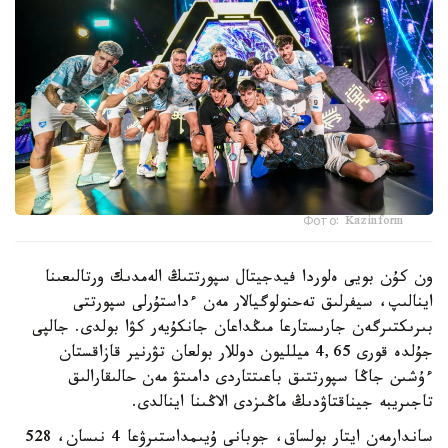
Фото: Kazinform
ون كۇن بويى ەلوردا فيدجيتال سپورتتىڭ الەمدىك ورتالىعىنا
اينالىپ، سيفرلىق تەحنولوگيالار مەن ءداستۇرلى سپورتتى
بىرىكتىرگەن جارىستارعا مىڭداعان جانكۇيەر كۋا بولدى. جالپى
جۇلدە قورى 4,65 ميلليون دوللار بولعان تۋرنير قازاقستان
ءۇشىن جاڭا سپورتتىق باعىتتاردى دامىتۋ مەن حالىقارالىق
تاجىريبە جيناقتاۋدىڭ ماڭىزدى الاڭىنا اينالدى.
ساندارمەن ايتار بولساق، جوبانى ۇيىمداستىرۋعا 4 نىسان، 528