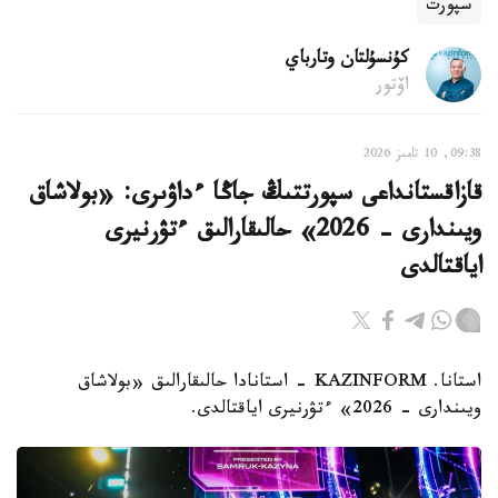
سپورت
كۇنسۇلتان وتارباي
اۆتور
09:38, 10 تامىز 2026
قازاقستانداعى سپورتتىڭ جاڭا ءداۋىرى: «بولاشاق
ويىندارى - 2026» حالىقارالىق ءتۋرنيرى
اياقتالدى
استانا. KAZINFORM - استانادا حالىقارالىق «بولاشاق
ويىندارى - 2026» ءتۋرنيرى اياقتالدى.