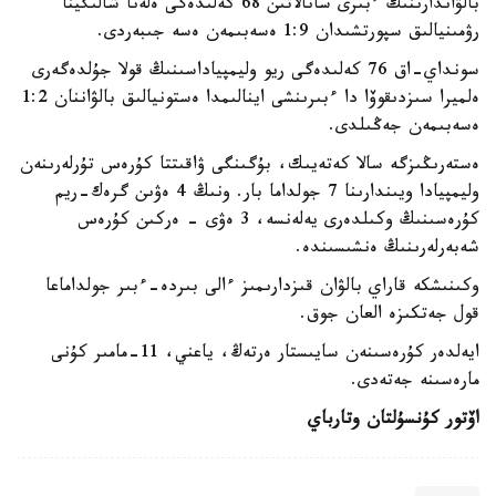
بالۋاندارىنىڭ ءبىرى سانالاتىن 68 كەلىدەگى ەلەنا شالىگينا
رۋمىنيالىق سپورتشىدان 1:9 ەسەبىمەن ەسە جىبەردى.
سونداي-اق 76 كەلىدەگى ريو وليمپياداسىنىڭ قولا جۇلدەگەرى
ەلميرا سىزدىقوۆا دا ءبىرىنشى اينالىمدا ەستونيالىق بالۋاننان 1:2
ەسەبىمەن جەڭىلدى.
ەستەرىڭىزگە سالا كەتەيىك، بۇگىنگى ۋاقىتتا كۇرەس تۇرلەرىنەن
وليمپيادا ويىندارىنا 7 جولداما بار. ونىڭ 4 ەۋىن گرەك-ريم
كۇرەسىنىڭ وكىلدەرى يەلەنسە، 3 ەۋى - ەركىن كۇرەس
شەبەرلەرىنىڭ ەنشىسىندە.
وكىنىشكە قاراي بالۋان قىزدارىمىز ءالى بىردە-ءبىر جولداماعا
قول جەتكىزە العان جوق.
ايەلدەر كۇرەسىنەن سايىستار ەرتەڭ، ياعني، 11-مامىر كۇنى
مارەسىنە جەتەدى.
اۆتور كۇنسۇلتان وتارباي