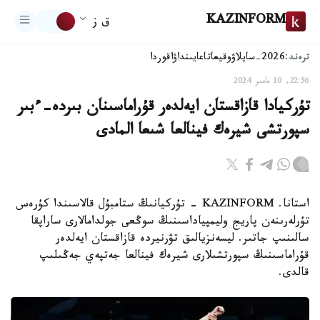
KAZINFORM
ق ز
ترەند:
2026-سايلاۋ
وقيعا
تاعايىنداۋ
اقوردا
22:56, 10 مامىر 2024
تۇركيادا قازاقستان ايەلدەر قۇراماسىنان بىردە-ءبىر
سپورتشى شيرەك فينالعا شىعا المادى
استانا. KAZINFORM - تۇركيانىڭ ستامبۇل قالاسىندا كۇرەس
تۇرلەرىنەن پاريج وليمپياداسىنىڭ سوڭعى جولدامالارى ساراپقا
سالىنىپ جاتىر. ليسەنزيالىق تۋرنيردە قازاقستان ايەلدەر
قۇراماسىنىڭ سپورتشىلارى شيرەك فينالعا جەتپەي جەڭىلىپ
قالدى.