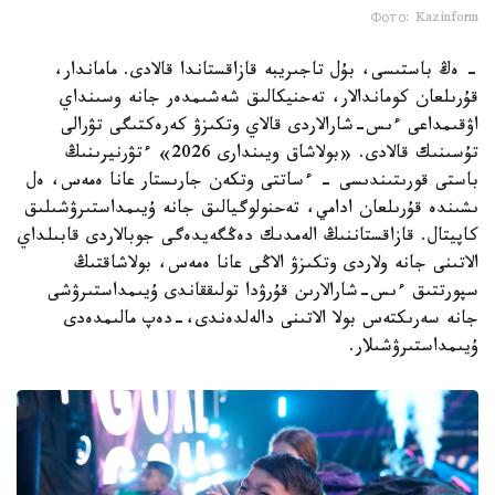
Фото: Kazinform
- ەڭ باستىسى، بۇل تاجىريبە قازاقستاندا قالادى. ماماندار،
قۇرىلعان كوماندالار، تەحنيكالىق شەشىمدەر جانە وسىنداي
اۋقىمداعى ءىس-شارالاردى قالاي وتكىزۋ كەرەكتىگى تۋرالى
تۇسىنىك قالادى. «بولاشاق ويىندارى 2026» ءتۋرنيرىنىڭ
باستى قورىتىندىسى - ءساتتى وتكەن جارىستار عانا ەمەس، ەل
ىشىندە قۇرىلعان ادامي، تەحنولوگيالىق جانە ۇيىمداستىرۋشىلىق
كاپيتال. قازاقستاننىڭ الەمدىك دەڭگەيدەگى جوبالاردى قابىلداي
الاتىنى جانە ولاردى وتكىزۋ الاڭى عانا ەمەس، بولاشاقتىڭ
سپورتتىق ءىس-شارالارىن قۇرۋدا تولىققاندى ۇيىمداستىرۋشى
جانە سەرىكتەس بولا الاتىنى دالەلدەندى،-دەپ مالىمدەدى
ۇيىمداستىرۋشىلار.