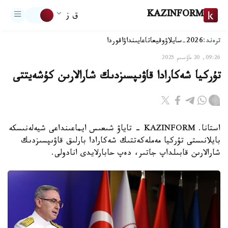
KAZINFORM
ق ز
ترەند:
2026-سايلاۋ
وقيعا
تاعايىنداۋ
اقوردا
09:26, 20 ماۋسىم 2025
تۇركيا شەكارادا قاۋىپسىزدىك شارالارىن كۇشەيتتى
استانا. KAZINFORM - تاياۋ شىعىس ايماعىنداعى شيەلەنىسكە
بايلانىستى تۇركيا مەملەكەتتىك شەكارادا بارلىق قاۋىپسىزدىك
شارالارىن قابىلداپ جاتىر، دەپ حابارلايدى انادولى.