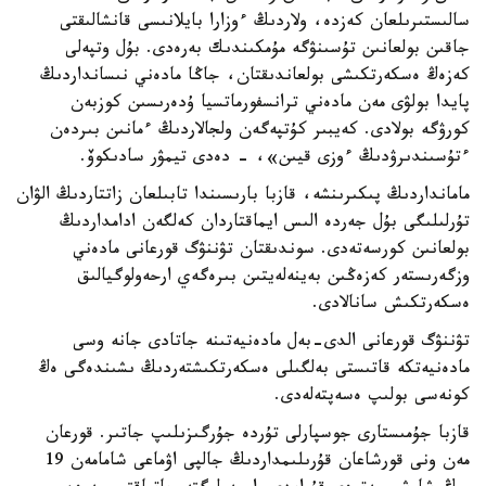
سالىستىرىلعان كەزدە، ولاردىڭ ءوزارا بايلانىسى قانشالىقتى
جاقىن بولعانىن تۇسىنۋگە مۇمكىندىك بەرەدى. بۇل وتپەلى
كەزەڭ ەسكەرتكىشى بولعاندىقتان، جاڭا مادەني نىسانداردىڭ
پايدا بولۋى مەن مادەني ترانسفورماتسيا ۇدەرىسىن كوزبەن
كورۋگە بولادى. كەيبىر كۇتپەگەن ولجالاردىڭ ءمانىن بىردەن
ءتۇسىندىرۋدىڭ ءوزى قيىن»، - دەدى تيمۋر سادىكوۆ.
مامانداردىڭ پىكىرىنشە، قازبا بارىسىندا تابىلعان زاتتاردىڭ الۋان
تۇرلىلىگى بۇل جەردە الىس ايماقتاردان كەلگەن ادامداردىڭ
بولعانىن كورسەتەدى. سوندىقتان تۋننۋگ قورعانى مادەني
وزگەرىستەر كەزەڭىن بەينەلەيتىن بىرەگەي ارحەولوگيالىق
ەسكەرتكىش سانالادى.
تۋننۋگ قورعانى الدى-بەل مادەنيەتىنە جاتادى جانە وسى
مادەنيەتكە قاتىستى بەلگىلى ەسكەرتكىشتەردىڭ ىشىندەگى ەڭ
كونەسى بولىپ ەسەپتەلەدى.
قازبا جۇمىستارى جوسپارلى تۇردە جۇرگىزىلىپ جاتىر. قورعان
مەن ونى قورشاعان قۇرىلىمداردىڭ جالپى اۋماعى شامامەن 19