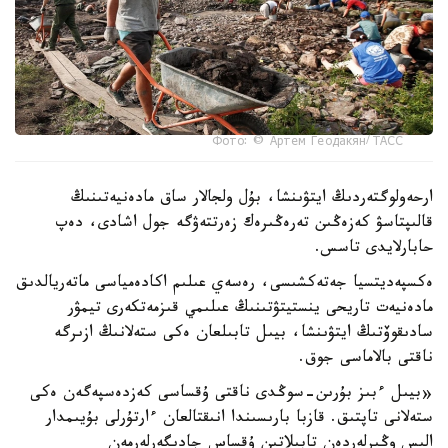
Фото: © Артем Геодакян/ ТАСС
ارحەولوگتەردىڭ ايتۋىنشا، بۇل ولجالار ساق مادەنيەتىنىڭ
قالىپتاسۋ كەزەڭىن تەرەڭىرەك زەرتتەۋگە جول اشادى، دەپ
حابارلايدى تاسس.
ەكسپەديتسيا جەتەكشىسى، رەسەي عىلىم اكادەمياسى ماتەريالدىق
مادەنيەت تاريحى ينستيتۋتىنىڭ عىلىمي قىزمەتكەرى تيمۋر
سادىقوۆتىڭ ايتۋىنشا، بيىل تابىلعان ەكى ستەلانىڭ ازىرگە
ناقتى بالاماسى جوق.
«بيىل ءبىز بۇرىن-سوڭدى ناقتى ۇقساسى كەزدەسپەگەن ەكى
ستەلانى تاپتىق. قازبا بارىسىندا انىقتالعان ءارتۇرلى بۇيىمدار
الىس وڭىرلەردەن تابىلاتىن ۇقساس جادىگەرلەرمەن