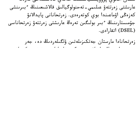
نىسان انحوي پروۆينتسياسىنىڭ حەفەي قالاسىنداعى تەرەڭ
عارىشتى زەرتتەۋ عىلىمي-تەحنولوگيالىق قالاشىعىنىڭ ءبىرىنشى
كەزەڭى اۋماعىندا بوي كوتەرەدى. زەرتحانانى پايدالانۋ
جۇمىستارىنىڭ ءبىر بولىگىن تەرەڭ عارىشتى زەرتتەۋ زەرتحاناسى
(DSEL) اتقارادى.
زەرتحانادا مارستان جەتكىزىلەتىن ۇلگىلەردىڭ دە، جەر
بيوسفەراسىنىڭ دا قاۋىپسىزدىگىن قامتاماسىز ەتەتىن ەكىجاقتى
قورعانىس جۇيەسى ەنگىزىلەدى.
ونىڭ نەگىزگى مىندەتتەرىنە ۇلگىلەردى زارارسىزداندىرۋ،
كونتەينەرلەردى اشۋ، توپىراقتى وڭدەۋ جانە بيولوگيالىق قاۋىپ-
قاتەردى باعالاۋ كىرەدى.
DSEL ءدىڭ دامۋ ستراتەگياسى دەپارتامەنتىنىڭ ديرەكتورى لي
حاننىڭ ايتۋىنشا، قىتاي جەردەگى ميكرواعزالاردىڭ مارسقا
تارالۋىنا جول بەرمەۋ جانە جەردى ىقتيمال عالامشاردان تىس
تىرشىلىك نىساندارىنان قورعاۋ ماقساتىندا عارىشتىق زەرتتەۋلەر
جونىندەگى كوميتەتتىڭ پلانەتالىق قورعانىس قاعيدالارىن
ساقتايدى.