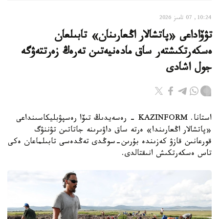
10:24, 07 تامىز 2026
تۋۆاداعى «پاتشالار اڭعارىنان» تابىلعان
ەسكەرتكىشتەر ساق مادەنيەتىن تەرەڭ زەرتتەۋگە
جول اشادى
استانا. KAZINFORM - رەسەيدىڭ تىۆا رەسپۋبليكاسىنداعى
«پاتشالار اڭعارىندا» ەرتە ساق داۋىرىنە جاتاتىن تۋننۋگ
قورعانىن قازۋ كەزىندە بۇرىن-سوڭدى تەڭدەسى تابىلماعان ەكى
تاس ەسكەرتكىش انىقتالدى.