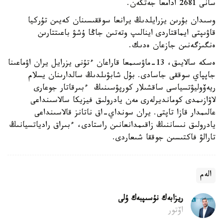
سانى 2681 ادامعا جەتكەن.
وسىدان بۇرىن يزرايلدىڭ يرانعا سوققىسىنان كەيىن تۇركيا
قاۋىپتى ايماقتاردى اينالىپ وتەتىن جاڭا ۇشۋ باعىتتارىن
ەنگىزگەنىن جازعان ەدىك.
ەسكە سالايىق، 13-ماۋسىمعا قاراعان ءتۇنى يزرايل يران اۋماعىنا
جاپپاي سوققى جاسادى. بۇل شابۋىلدىڭ سالدارىنان يسلام
ريەۆوليۋتسياسى ساقشىلار كورپۋسىنىڭ ءبىرقاتار جوعارى
لاۋازىمدى كومانديرلەرى مەن يادرولىق فيزيكا سالاسىنداعى
عالىمدار قازا تاپتى. يران سونداي-اق ناتانز قالاسىنداعى
يادرولىق نىساننىڭ زاقىمدانعانىن راستادى، ءبىراق رادياتسيانىڭ
تارالۋ فاكتىسىن جوققا شىعاردى.
الەم
ريزابەك نۇسىپبەك ۇلى
اۆتور