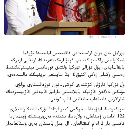
Фото: Анадолы
يزرايل مەن يران اراسىنداعى قاقتىعىس اياسىندا تۇركيا
شەكاراسىن زاڭسىز كەسىپ ءوتۋ ارەكەتتەرىنىڭ ارتقانى ازىرگە
بايقالمايدى. بۇل تۋرالى تۇركيا ۇلتتىق قورعانىس مينيسترلىگىنىڭ
رەسمي وكىلى زەكي اكتيۋرك اپتا سايىنعى بريفينگتە مالىمدەدى.
ول تۇركيا قارۋلى كۇشتەرى كوشى-قون قوزعالىستارى بولۋى
مۇمكىن دەگەن قاۋىپكە بايلانىستى بارلىق قاجەتتى قاۋىپسىزدىك
شارالارىن قابىلداپ جاتقانىن اتاپ ءوتتى.
سپيكەردىڭ ايتۋىنشا، سوڭعى ءبىر اپتادا تۇركيا شەكاراشىلارى
122 ادامدى ۇستاعان، ولاردىڭ ىشىندە تەرروريستىك ۇيىمدارعا
قاتىسى بار 2 ادام انىقتالعان. ال جىل باسىنان بەرى ۇستالعاندار