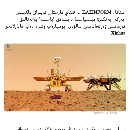
استانا. KAZINFORM - قىتاي مارستان توپىراق ۇلگىسىن
جەرگە جەتكىزۋ ميسسياسىنا دايىندىق اياسىندا پلانەتالىق
قورعانىس زەرتحاناسىن سالۋدى جوسپارلاپ وتىر، دەپ حابارلايدى
Xinhua.
Фото: Xinhua