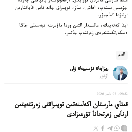
مىڭ شارشى مەتردى قۇرايدى. ارحەولوگتەر باتپاقتى جەردە
جۇمىس ىستەپ، اعاش، ساز، توپىراق جانە تاس قاباتتارىن
ارشۋعا ءماجبۇر.
ايتا كەتەيىك، عالىمدار التىن وردا داۋىرىنە تيەسىلى جاڭا
ەسكەرتكىشتەردى زەرتتەپ جاتىر.
الەم
ريزابەك نۇسىپبەك ۇلى
اۆتور
09:52, 07 تامىز 2026
قىتاي مارستان اكەلىنەتىن توپىراقتى زەرتتەيتىن
ارنايى زەرتحانا تۇرعىزادى