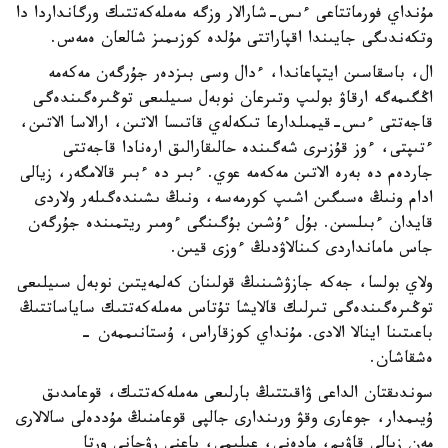
مۇنداي فورماتتاعى ءىس-شارالار وزگە مەملەكەتتىك ورگانداردا دا
وتكەندىگى جايىندا اقپاراتتى مۇلدە كوزىمىز شالعان ەمەس.
ال، باسقاسىن ايتپاعاندا، ءدال وسى بىزدەر جۇرگەن مەكەمە
اڭگىمەگە ارقاۋ بولىپ وتىرعان نوبەل سىيلىعى توڭىرەگىندەگى
قاجەتتى ءىس-قيمىلدارعا تىكەلەي قاتىسا الاتىن، ارالاسا الاتىن،
ءتىپتى، ءوز قۇزىرى شەگىندە حالىقارالىق ارەنادا قاجەتتى
جاردەم دە بەرە الاتىن مەكەمە عوي. ءبىر دە ءبىر قالامگەر، زيالى
ادام ونىڭ ەسىگىن اشىپ كورمەسە، ونىڭ ىشىندەگىلەر ولاردى
قايدان ءبىلسىن. بۇل ءۇشىن بۇگىنگى ءومىر ريتمىندە جۇرگەن
جاس مامانداردى كىنالاۋدىڭ ءوزى قيىن.
ولاي بولسا، جەكە جازۋشىنىڭ قولىنان كەلمەيتىن نوبەل سىيلىعى
توڭىرەگىندەگى تىرلىك قالايشا تۇتاس مەملەكەتتىك ساياساتتىڭ
باعىتىنا اينالا الادى. مۇنداي كوزقاراس، ۇستانىممەن -
ەشقاشان.
سوندىقتان الداعى ۋاقىتتىڭ بارلىعى مەملەكەتتىك، قوعامدىق
ۇيىمدار، جوعارى وقۋ ورىندارى جالپى قوعامنىڭ مۇددەلى سالالارى
مەن زيالى قاۋىم، مادەني، عىلىمي، ياعني رۋحاني ورتا