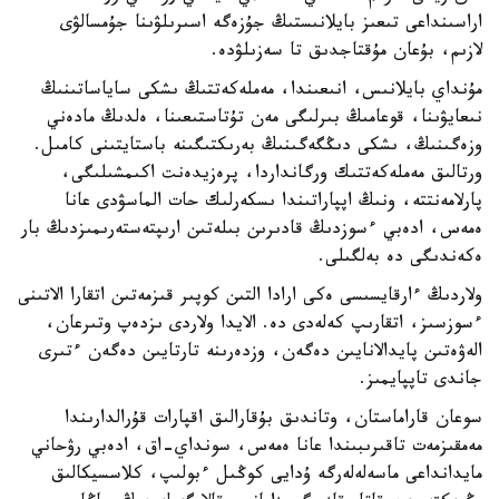
اراسىنداعى تىعىز بايلانىستىڭ جۇزەگە اسىرىلۋىنا جۇمسالۋى
لازىم، بۇعان مۇقتاجدىق تا سەزىلۋدە.
مۇنداي بايلانىس، انىعىندا، مەملەكەتتىڭ ىشكى ساياساتىنىڭ
نىعايۋىنا، قوعامىڭ بىرلىگى مەن تۇتاستىعىنا، ەلدىڭ مادەني
وزەگىنىڭ، ىشكى دىڭگەگىنىڭ بەرىكتىگىنە باستايتىنى كامىل.
ورتالىق مەملەكەتتىك ورگانداردا، پرەزيدەنت اكىمشىلىگى،
پارلامەنتتە، ونىڭ اپپاراتىندا ىسكەرلىك حات الماسۋدى عانا
ەمەس، ادەبي ءسوزدىڭ قادىرىن بىلەتىن ارىپتەستەرىمىزدىڭ بار
ەكەندىگى دە بەلگىلى.
ولاردىڭ ءارقايسىسى ەكى ارادا التىن كوپىر قىزمەتىن اتقارا الاتىنى
ءسوزسىز، اتقارىپ كەلەدى دە. الايدا ولاردى ىزدەپ وتىرعان،
الەۋەتىن پايدالانايىن دەگەن، وزدەرىنە تارتايىن دەگەن ءتىرى
جاندى تاپپايمىز.
سوعان قاراماستان، وتاندىق بۇقارالىق اقپارات قۇرالدارىندا
مەمقىزمەت تاقىرىبىندا عانا ەمەس، سونداي-اق، ادەبي رۋحاني
مايدانداعى ماسەلەلەرگە ۇدايى كوڭىل ءبولىپ، كلاسسيكالىق