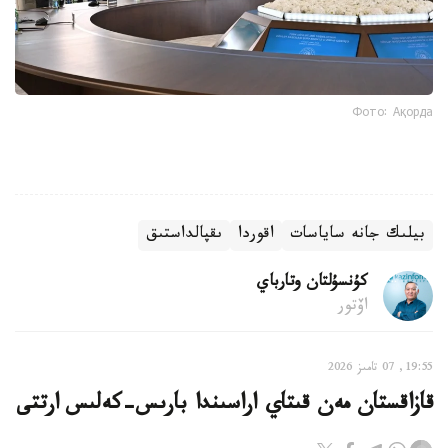
Фото: Ақорда
بيلىك جانە ساياسات
اقوردا
ىقپالداستىق
كۇنسۇلتان وتارباي
اۆتور
19:55, 07 تامىز 2026
قازاقستان مەن قىتاي اراسىندا بارىس-كەلىس ارتتى