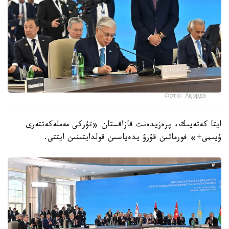
Фото: Ақорда
ايتا كەتەيىك، پرەزيدەنت قازاقستان «تۇركى مەملەكەتتەرى
ۇيىمى+» فورماتىن قۇرۋ يدەياسىن قولدايتىنىن ايتتى.