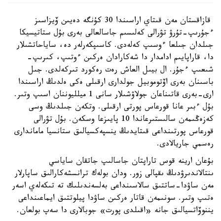
قازاقستان مەن قىتاي اراسىندا 30 كۇنگە دەيىن ۆيزاسىز
ءجۇرىپ-تۇرۋ تۋرالى كەلىسىم جاسالعالى بەرى بۇل ستاتيسيكا
جىلدان جىلعا ءوسىپ كەلەدى. كاسىپكەرلەر دە، ساياحاتشىلار
دا، قاراپايىم ادامدار دا شەكارادان ەركىن ءوتىپ، كىرىپ-
شىعىپ ءجۇر. ال بيىل العاش رەت رەكورد تىركەلدى. جىل
باسىنان بەرى اۆتوموبيل جولدارى ارقىلى ەكى ەلدىڭ اراسىندا
ارى-بەرى قاتىناعان جولاۋشىلار سانى 1 ميلليوننان اسىپ وتىر.
بۇل ءبىر عانا قورعاس پورتى ارقىلى. وتكەن جىلدىڭ وسى
كەزەڭىمەن سالىستىرعاندا 10 پايىزعا وسكەن. بۇل تۋرالى
قورعاس پورتىنداعى قىتايدىڭ ينسپەكسيالىق ستانسيا ماماندارى
رەسمي جاريالادى.
بۇعان ارينە قوس تاراپتان جاسالىپ جاتقان ساياسي
ىنتالاندىرۋدىڭ ىقپالى زور. ودان بولەك ترانسشەكارالىق ساپارلار
مەن ساۋدا-ساتتىق سالاسىنداعى بەلسەندىلىك تە تىكەلەي اسەر
ەتىپ وتىر. سونىمەن قاتار ەركىن ساۋدا پيلوتتىق ايماعىنداعى
يننوۆاتسيالىق جانە «اقىلدى پورت» جوبالارى دا سەپ بولعان.