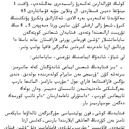
كولىك قۇرالدارىن تەكسەرۋ راسىمدەرى جەڭىلدەپ، ۋاقىت 1
مينۋتقا دەيىن قىسقاردى. ال ونلاين جۇيە قۇجاتتاردى 45
سەكۋندتا تەكسەرىپ بەرە الادى. شەكارالىق وتكىزۋ پۋنكتىنىڭ
كىرۋ-شىعۋ زالى ارقىلى كۇن سايىن ورتا ەسەپپەن 5- 8 مىڭ
تۋريست ارالىعىندا وتەدى. قىتايدان شىعاتىن كوپتەگەن
ساياحاتشىلار ءۇشىن قورعاس پورتى قازاقستان جانە باسقا دا
ورتالىق ازيا ەلدەرىنە كىرەتىن نەگىزگى قاقپا بولىپ وتىر.
لي شياۋ، شاندۇڭ ايماعىنىڭ تۇرعىنى، ساياحاتشى:
- ءبىز قىتايدىڭ شىعىس ايماعى شاندۇڭنان كەلە جاتىرمىز.
بىرنەشە كۇن ءۇرىمجى مەن سايرام كولدەرىندە بولدىق. ەندى
بۇگىن قازاقستانعا قاراي جول ءجۇرىپ بارامىز. الماتىعا بارىپ
جەرگىلىكتى مادەنيەتىمەن تانىسساق دەيمىز. ودان بولەك
تابيعاتىن كورىپ، ءداستۇرلى تاعامدارىنان ءدام تاتىپ كورسەك
دەگەن جوسپارىمىز بار.
قىتايدىڭ كوشى-قون پوليتسياسى جۇرگىزگەن تالداۋعا سايكەس
تامىز بەن كۇزدىڭ العاشقى ايلارىندا بارىس-كەلىس ارتا
تۇسەدى. قاۋىپسىز ءجۇرىپ-تۇرۋدى قامتاماسىز ەتۋ ءۇشىن قىتاي