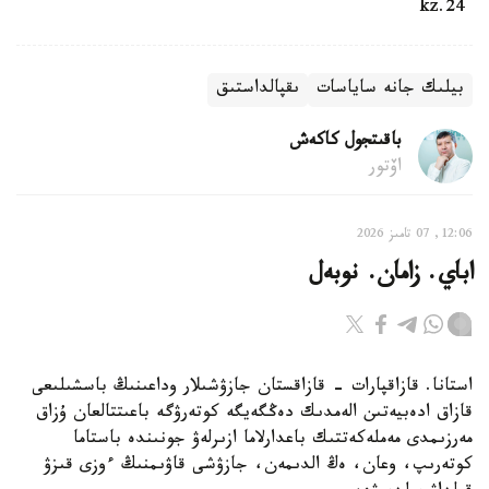
24.kz
بيلىك جانە ساياسات
ىقپالداستىق
باقىتجول كاكەش
اۆتور
12:06, 07 تامىز 2026
اباي. زامان. نوبەل
استانا. قازاقپارات - قازاقستان جازۋشىلار وداعىنىڭ باسشىلىعى
قازاق ادەبيەتىن الەمدىك دەڭگەيگە كوتەرۋگە باعىتتالعان ۇزاق
مەرزىمدى مەملەكەتتىك باعدارلاما ازىرلەۋ جونىندە باستاما
كوتەرىپ، وعان، ەڭ الدىمەن، جازۋشى قاۋىمنىڭ ءوزى قىزۋ