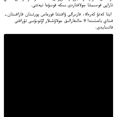
تاراپى قوسىمشا جولاقتاردى ىسكە قوسۋعا نيەتتى.
ايتا كەتۋ كەرەك، قازىرگى ۋاقىتتا قورعاس پورتىنان قازاقستان-
قىتاي باعىتىندا 9 حالىقارالىق جولاۋشىلار اۆتوبۋسى تۇراقتى
قاتىنايدى.