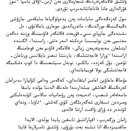
ۇلتتىق قالامگەرلەردىڭ شىعارمالارى مەن ازىن-اۋلاق باسپا ءسوز
قۇرالدارى عانا قاناعاتتاندىرىپ تۇردى.
سول كەزەڭدەگى ساياسات پەن يدەولوگياعا سايكەس جازۋشى
ەڭبەگىنىڭ مورالدىك، ماتەريالدىق جوعارى باعالانۋى، ەل
ىشىندەگى جاپپاي سىي-قۇرمەت قالامگەر قاۋىمنىڭ وزىنە دەگەن
سەنىمى مەن بولمىسىنا ەرەكشە اسەر ەتتى. راسىندا، الگىندە
ايتىلعان سەبەپتەرمەن زيالى، قالامگەر قاۋىم مەن قوعامنىڭ
اراسىندا ءوزارا قاجەتتىلىك، بارىنشا تىعىز بايلانىس ورناعان-
تۇعىن. بۇل كەزدە، بالكىم، نوبەل سىيلىعىنىڭ دا كوپ ەشكىمگە
قاجەتتىلىگى بولا قويماعانداي.
مۇحاڭ ماعاۋين اعامىز ايتقانداي، كەڭەس وداعى كۇلپارا ىدىراعان
كەزەڭنىڭ العاشقى جىلدارىندا ەلدىڭ الدىنا مۇلدە باسقا
ماسەلەلەر شىعىپ، ادەبيەت پەن رۋحانيات سالاسى كۇندەلىكتى
ومىردەن تىسقارى شەگەرىلگەن كۇي كەشتى. ءتاۋبا، ونداي
كۇندەر دە ۇزاق ۋاقىت ارتتا قالدى.
زامان وزگەرىپ، اقپاراتتىق تاسقىن پايدا بولدى. الايدا
حالقىمىزدىڭ انا تىلىنە بەت بۇرۋى، ۇلتتىق تامىرلارعا قايتا