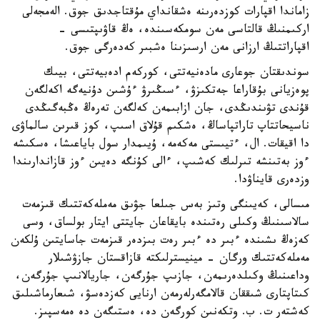
زاماندا اقپارات كوزدەرىنە ەشقانداي مۇقتاجدىق جوق. الەمجەلى
اركىمنىڭ قالتاسى مەن سومكەسىندە، ەڭ قاۋىپتىسى -
اقپاراتتىڭ ارزانى مەن ارسىزىنا ەشبىر كەدەرگى جوق.
سوندىقتان جوعارى مادەنيەتتى، كوركەم ادەبيەتتى، بيىك
پوەزيانى بۇقاراعا جەتكىزۋ، ءسىڭىرۋ ءۇشىن دۇنيەگە اكەلگەن
قۇندى تۋىندىڭدى، جان ازابىمەن كەلگەن تەرەڭ ەڭبەگىڭدى
ناسيحاتتاپ تاراتپاساڭ، ەشكىم قۇلاق اسىپ، كوز قىرىن سالماۋى
دا اقيقات. ال، ءتيىستى مەكەمە، ۇيىمدار سول باياعىشا، ەسكىشە
ءوز بەتىنشە تىرلىك كەشىپ، ءالى كۇنگە دەيىن ءوز قازاندارىندا
وزدەرى قايناۋدا.
مىسالى، كەيىنگى وتىز بەس جىلعا جۋىق مەملەكەتتىك قىزمەت
سالاسىنىڭ وكىلى رەتىندە بايقاعان جايتتى ايتار بولساق، وسى
كەزەڭ ىشىندە ءبىر دە ءبىر رەت بىزدەر قىزمەت جاسايتىن ۇلكەن
مەملەكەتتىك ورگان - مينيسترلىكتە قازاقستان جازۋشىلار
وداعىنىڭ وكىلدەرىمەن، جازىپ جۇرگەن، جاريالانىپ جۇرگەن،
كىتاپتارى شىققان قالامگەرلەرمەن ارنايى كەزدەسۋ، شىعارماشىلىق
كەشتەر ت. ب. وتكەنىن كورگەن دە، ەستىگەن دە ەمەسپىز.