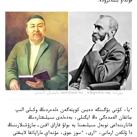
قولداۋ بىلدىرۋدە.
سۋرەت: mobilaser.kz ،wikipedia.org سايتىنان الىندى
ءيا، كۇنى بۇگىنگە دەيىن كوپتەگەن ەلدەردىڭ وكىلى الىپ
جاتقان الەمدەگى ەڭ ايگىلى، بەدەلدى سىيلىقتاردىڭ
قاتارىنداعى نوبەل سىيلىعىنا يە بولۋ قازاق اقىن-جازۋشىلارىنىڭ
دا ۇلكەن ارمانى، ءارى، ءسوز جوق، مۇنداي ماراپاتقا لايىقتى