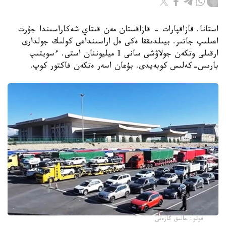
استانا. قازاقپارات - قازاقستان مەن قىتاي شەكاراسىندا جۇرت
اعىلىپ جاتىر. بيىلدىققا ەكى ەل اراسىنداعى كولىك جولدارى
ارقىلى وتكەن جولاۋشى سانى 1 ميليوننان استى. ءسويتىپ
بارىس-كەلىس كوبەيدى. بۇعان اسەر ەتكەن فاكتور كوپ.
فوتو: حالىق گازەتى