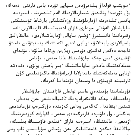
ءسويتىپ قولداۋ بىلدىرۋدەن سىپايى تۇردە باس تارتتى. دەمەك،
بۇل تۇرعىدا وتاندىق شىعارمالاردىڭ الەم تىلدەرىنە، اسىرەسە
باتىس تىلدەرىنە اۋدارىلۋىنىڭ وزەكتىلىگى بارشاعا تۇسىنىكتى.
ساراپشىلار الەۋەتى جوعارى قازاق ادەبيەتىنىڭ قازىنالارىن الەم
وقىرمانىنا تانىستىرۋ ءۇشىن ساپالى اۋدارماشىلاردى، حالىقارالىق
باسپالاردى پايدالانۋ، ارنايى ادەبي اگەنتتىك ينستيتۋتىن دامىتۋ
قاجەت دەگەن نەگىزى دۇرىس ويلارىن ورتاعا سالۋدا. مۇنداي
اۋقىمدى ءىس جەكە جازۋشىنىڭ عانا ەمەس، تۇتاس
مەملەكەتتىڭ مادەني ساياساتىنىڭ ءبىر باعىتى بولۋى، ەندەشە
ارنايى مەملەكەتتىك باعدارلاما ازىرلەۋدىڭ ماڭىزدىلىعى كۇن
تارتىبىنە قويىلۋى دا وسىدان تۋىنداسا كەرەك.
قۇرىلعانىنا بۇتىندەي عاسىر تولعان قازاقستان جازۋشىلار
وداعىنىڭ، جەكە قالامگەرلەردىڭ تانىمالدىلىعى مەن بەدەلى،
شىنىن ايتقاندا، كەڭەس وداعى كەزىندە دۇركىرەپ تۇرعاندىعى
بەلگىلى. ول داۋىردە قازىرگىدەي ەمەس، اقپارات كوزدەرىنىڭ
ازدىعى، حالىقتىڭ، اسىرەسە قازاق ءتىلدى قاۋىمنىڭ بىلىمگە،
جاڭالىققا دەگەن قاجەتتىلىگى مەن رۋحاني سۇرانىسىن تاپ وسى