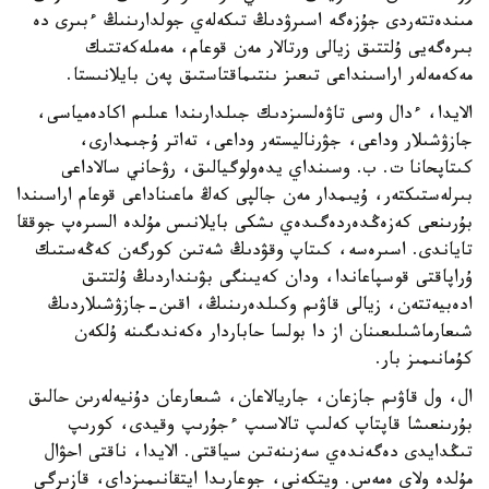
مىندەتتەردى جۇزەگە اسىرۋدىڭ تىكەلەي جولدارىنىڭ ءبىرى دە
بىرەگەيى ۇلتتىق زيالى ورتالار مەن قوعام، مەملەكەتتىك
مەكەمەلەر اراسىنداعى تىعىز ىنتىماقتاستىق پەن بايلانىستا.
الايدا، ءدال وسى تاۋەلسىزدىك جىلدارىندا عىلىم اكادەمياسى،
جازۋشىلار وداعى، جۋرناليستەر وداعى، تەاتر ۇجىمدارى،
كىتاپحانا ت. ب. وسىنداي يدەولوگيالىق، رۋحاني سالاداعى
بىرلەستىكتەر، ۇيىمدار مەن جالپى كەڭ ماعىناداعى قوعام اراسىندا
بۇرىنعى كەزەڭدەردەگىدەي ىشكى بايلانىس مۇلدە السىرەپ جوققا
تاياندى. اسىرەسە، كىتاپ وقۋدىڭ شەتىن كورگەن كەڭەستىك
ۇراپاقتى قوسپاعاندا، ودان كەيىنگى بۋىنداردىڭ ۇلتتىق
ادەبيەتتەن، زيالى قاۋىم وكىلدەرىنىڭ، اقىن-جازۋشىلاردىڭ
شىعارماشىلىعىنان از دا بولسا حاباردار ەكەندىگىنە ۇلكەن
كۇمانىمىز بار.
ال، ول قاۋىم جازعان، جاريالاعان، شىعارعان دۇنيەلەرىن حالىق
بۇرىنعىشا قاپتاپ كەلىپ تالاسىپ ءجۇرىپ وقيدى، كورىپ
تىڭدايدى دەگەندەي سەزىنەتىن سياقتى. الايدا، ناقتى احۋال
مۇلدە ولاي ەمەس. ويتكەنى، جوعارىدا ايتقانىمىزداي، قازىرگى