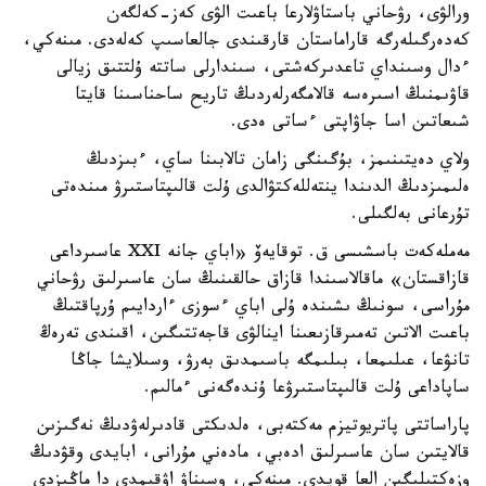
ورالۋى، رۋحاني باستاۋلارعا باعىت الۋى كەز-كەلگەن
كەدەرگىلەرگە قاراماستان قارقىندى جالعاسىپ كەلەدى. مىنەكي،
ءدال وسىنداي تاعدىركەشتى، سىندارلى ساتتە ۇلتتىق زيالى
قاۋىمنىڭ اسىرەسە قالامگەرلەردىڭ تاريح ساحناسىنا قايتا
شىعاتىن اسا جاۋاپتى ءساتى ەدى.
ولاي دەيتىنىمز، بۇگىنگى زامان تالابىنا ساي، ءبىزدىڭ
ەلىمىزدىڭ الدىندا ينتەللەكتۋالدى ۇلت قالىپتاستىرۋ مىندەتى
تۇرعانى بەلگىلى.
مەملەكەت باسشىسى ق. توقايەۆ «اباي جانە XXI عاسىرداعى
قازاقستان» ماقالاسىندا قازاق حالقىنىڭ سان عاسىرلىق رۋحاني
مۇراسى، سونىڭ ىشىندە ۇلى اباي ءسوزى ءاردايىم ۇرپاقتىڭ
باعىت الاتىن تەمىرقازىعىنا اينالۋى قاجەتتىگىن، اقىندى تەرەڭ
تانۋعا، عىلىمعا، بىلىمگە باسىمدىق بەرۋ، وسىلايشا جاڭا
ساپاداعى ۇلت قالىپتاستىرۋعا ۇندەگەنى ءمالىم.
پاراساتتى پاتريوتيزم مەكتەبى، ەلدىكتى قادىرلەۋدىڭ نەگىزىن
قالايتىن سان عاسىرلىق ادەبي، مادەني مۇرانى، ابايدى وقۋدىڭ
وزەكتىلىگىن العا قويدى. مىنەكي، وسىناۋ اۋقىمدى دا ماڭىزدى