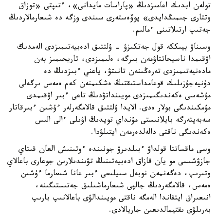
تولەن ابدىك اعامىزدىڭ «پاراسات مايدانى»، ءتىپتى «توزاق
وتتارى جىمىڭدايدى» پوۆەستەرى سىندى وزگە دە شىعارمالاردىڭ
جەتىپ ارتىلاتىنى ءمالىم.
وسىناۋ بيىككە قول جەتكىزۋ - ۇلتتىق ادەبيەتىمىزدى الەمدىك
اۋقىمدا ناسيحاتتاۋمەن بىرگە، ەلىمىزدى، تاريحىمىز بەن
مادەنيەتىمىزدى تەرەڭىنەن تانىتۋ، ياعني ءبىزدىڭ دە
دۇنيەجۇزىلىك قوعامداستىقتىڭ ەشكىمنەن كەم ەمەس ىرگەلى
مۇشەسى ەكەندىگىمىزدى مويىنداتۋدىڭ تاعى ءبىر اۋقىمدى
مۇمكىندىگى بولار ەدى. الايدا ۇلتتىق قالامگەرلەر ءۇشىن ءبىرقاتار
سەبەپتەرگە بايلانىستى مۇنداي تويدىڭ اۋىلى ءالى الىس
ەكەندىگى ناقتى دالەلدەرمەن ايتىلۋدا.
وسى ماقساتتا قولداۋ ءبىلدىرۋ جونىندە ءوتىنىش العان قىتاي
جازۋشىسى مو يان قازاق ادەبيەتىنىڭ تۋىندىلارىن جوعارى باعالاي
وتىرىپ، دەگەنمەن نوبەل سىيلىعى ءبىر عانا شىعارما ءۇشىن
ەمەس، قالامگەردىڭ جالپى شىعارماشىلىق جەتىستىگىنە،
انىعىراق ايتقاندا الەمگە ناقتى مويىندالۋى باعالانىپ بارىپ
بەرىلۋى ىقتيمالدىعىن جاريالادى.