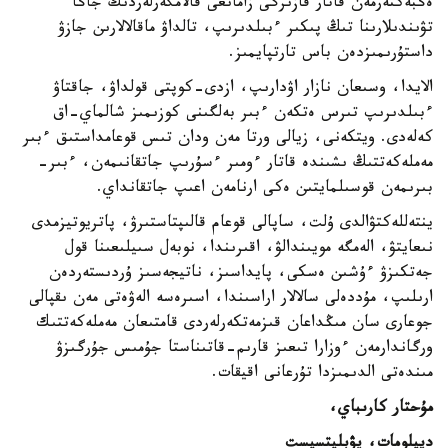
ەڭبەكتەرمەن قاتار قازىرگى زامانعى قالامگەرلەردىڭ جاڭا
تۋىندىلارىنا تىڭ پىكىر ءبىلدىرىپ، تالداۋ ماقالالارىن جازۋ
داستۇرىمىزدەن باس تارتپايمىز.
الايدا، وسىعان نازار اۋدارىپ، ازدى-كوپتى قولداۋ، جاقتاۋ
ءبىلدىرىپ تىرس ەتكەن ءبىر بەلگىنى كوزىمىز شالماي-اق
كەلەدى. ويتكەنى، زيالى ورتا مەن ودان تىس قوعامداستىق ءبىر
مەملەكەتتىڭ ىشىندە قاتار ءومىر ءسۇرىپ جاتقانىمەن، ءبىر-
بىرىمەن قوسىلمايتىن ەكى ارنامەن اعىپ جاتقانداي.
ينتەللەكتۋالدى ۇلت، ساپالى قوعام قالىپتاستىرۋ، پاتريوتيزمدى
نىعايتۋ، الەمگە مويىندالۋ، اقىرىندا، نوبەل سىيلىعىنا قول
جەتكىزۋ ءۇشىن ەسكى، پايداسىز، ناتيجەسىز ۇردىستەردەن
ارىلىپ، مۇددەلى سالالار اراسىندا، اسىرەسە الەۋەتى مەن ىقپالى
جوعارى سان مىڭداعان قىزمەتكەرلەردى قامتىعان مەملەكەتتىك
ورگاندارمەن ءوزارا تىعىز قارىم-قاتىناستا جۇمىس جۇرگىزۋ
مىندەتى الدىمىزدا تۇرعانى اقيقات.
مۇحتار كارىباي،
ديپلومات، پۋبليتسيست