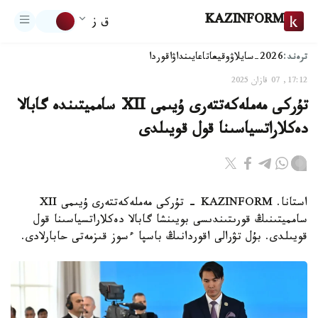
KAZINFORM
ق ز
ترەند:
2026-سايلاۋ
وقيعا
تاعايىنداۋ
اقوردا
17:12, 07 قازان 2025
تۇركى مەملەكەتتەرى ۇيىمى XII سامميتىندە گابالا
دەكلاراتسياسىنا قول قويىلدى
استانا. KAZINFORM - تۇركى مەملەكەتتەرى ۇيىمى XII
سامميتىنىڭ قورىتىندىسى بويىنشا گابالا دەكلاراتسياسىنا قول
قويىلدى. بۇل تۋرالى اقوردانىڭ باسپا ءسوز قىزمەتى حابارلادى.