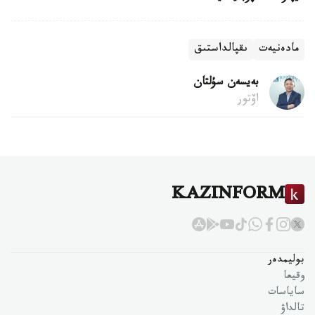
مادەنيەت
ىقپالداستىق
بەيسەن سۇلتان
اۆتور
KAZINFORM
بوليمدەر
وقيعا
ساياسات
تالداۋ