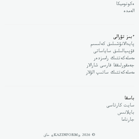
ەكونوميكا
الەمدە
ءبىز تۋرالى
پايدالانۋشىلىق كەلىسىم
قۇپىيالىلىق ساياساتى
مەملەكەتتىك رامىزدەر
جەمقورلىققا قارسى شارالار
مەملەكەتتىك ساتىپ الۋلار
باسقا
سايت كارتاسى
بايلانىس
جارناما
© 2026 «KAZINFORM» حاق