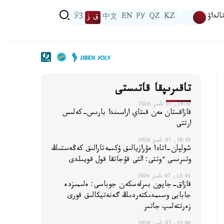
الداۋ
KZ
QZ
РУ
EN
中文
ق ز
ЎЗ
تاقىرىپقا قاتىستى
19:55, 07 تامىز 2026
قازاقستان مەن قىتاي اراسىندا بارىس-كەلىس
ارتتى
18:45, 07 تامىز 2026
شولپان-اتادا ەۋرازيالىق ۇكىمەتارالىق كەڭەستىڭ
وتىرىسى ءوتتى: التى قۇجاتقا قول قويىلدى
13:41, 07 تامىز 2026
قازاق-جاپون بىرلەسكەن جوباسى: ەلىمىزدە
جابايى وسىمدىكتەردىڭ گەنەتيكالىق قورى
زەرتتەلىپ جاتىر