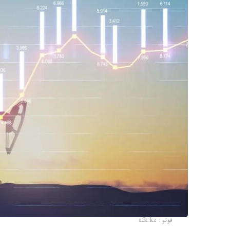
فوتو: afk.kz