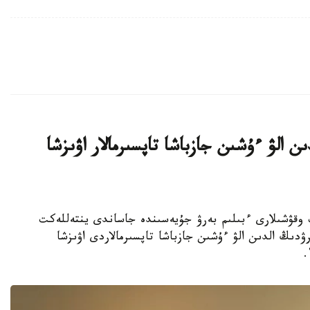
ن الۋ ءۇشىن جازباشا تاپسىرمالار اۋىزشا
جوعارى سىنىپ وقۋشىلارى ءبىلىم بەرۋ جۇيەسىندە جاساندى ينتەللەكت
ۋدىڭ الدىن الۋ ءۇشىن جازباشا تاپسىرمالاردى اۋىزشا