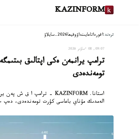
KAZINFORM
ترەند:
اقوردا
تاعايىنداۋ
وقيعا
2026-سايلاۋ
09:07, 08 ءساۋىر 2026
ترامپ يرانمەن ەكى اپتالىق بىتىمگ
تومەندەدى
استانا. KAZINFORM - ترامپ ا ق 
الەمدىك مۇناي باعاسى كۇرت تومەندەدى، دەپ حابار