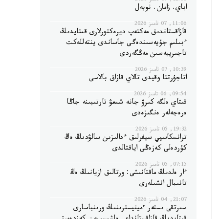
12:06, 07 تامىز 2026
اباي. زامان. نوبەل
11:06, 07 تامىز 2026
قازاقستاندىق مەكتەپ ديرەكتورلارى قىتايدىڭ
ءبىلىم جۇيەسىندەگى جاساندى ينتەللەكت
تاجىريبەسىن مەڭگەردى
10:39, 07 تامىز 2026
اتاجۇرتتا وقيدى تالاي قازاق بالاسى
09:54, 06 تامىز 2026
قىتاي ەلگە كىرۋ جانە شىعۋ تارتىبىنە جاڭا
ەرەجەلەر ەنگىزەدى
19:32, 05 تامىز 2026
ترانسكاسپي سيفرلىق ءدالىزىن سالۋدىڭ ەڭ
كۇردەلى كەزەڭى اياقتالدى
07:15, 05 تامىز 2026
ءار ەلدىڭ ماقتانىشى: ورتالىق ازيانىڭ ەڭ
تانىمال انشىلەرى
21:07, 04 تامىز 2026
سىرتقى ىستەر ءمينيسترىنىڭ ورىنباسارى