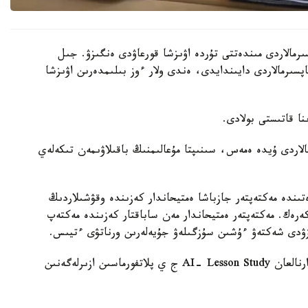
رمالاردى مىندەتتى تۇردە اۋىزشا قورعاۋدى ەنگىزۋ. جىل
ىنداي تاپسىرمالاردى دايىندايدى، ەندى ولار ءوز بىلىمدەرىن اۋىزشا
الاردى ۇيدە ەمەس، سىنىپتا مۇعالىمنىڭ باقىلاۋىمەن تىكەلەي
ىندە مەكتەپتەر جازباشا ەمتيحاندار كەزىندە وقۋشىلاردىڭ
 كەرەك. مەكتەپتەر ەمتيحاندار مەن ساباقتار كەزىندە مەكتەپ
زۋدى شەكتەۋ ءۇشىن سۇزگىلەۋ جۇيەلەرىن ورناتۋى ءتيىس.
وسىعان دەيىن QyzPU ستۋدەنتتەرى پەداگوگتەرگە ارنالعان AI- Lesson Study ج ي پلاتفورماسىن ازىرلەگەنىن