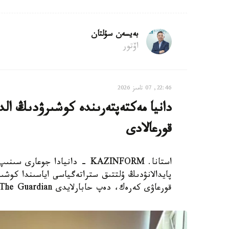
بەيسەن سۇلتان
اۆتور
22:46, 07 تامىز 2026
دانيا مەكتەپتەرىندە كوشىرۋدىڭ الدى
قورعالادى
استانا. KAZINFORM - دانيادا 
پايدالانۋدىڭ ۇلتتىق ستراتەگياسى اياسىندا كوشىر
قورعاۋى كەرەك، دەپ حابارلايدى The Guardian.