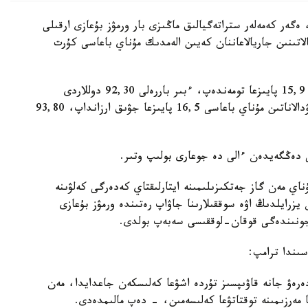
گەر كەمەلەر ستراتەگيالىق ماڭىزى بار ورمۋز بۇعازى ارقىلى
الاتىنىن جاريالاعاننان كەيىن الەمدىك مۇناي باعاسى كۇرت
ەتالوندىق Brent ماركالى مۇنايدىڭ باعاسى شامامەن 15,9 پايىزعا تومەندەپ، ءبىر باررەلى 92,30 دوللاردى
(68,87 فۋنت ستەرلينگ) قۇرادى. ال ا ق ش-تا ساۋدالاناتىن مۇناي باعاسى 16,5 پايىزعا جۋىق ارزانداپ، 93,80
ناي مەن گاز جەتكىزىلىمىنە ايتارلىقتاي كەدەرگى كەلۋىنە
زرايلدىڭ اۋە سوققىلارىنا جاۋاپ رەتىندە ورمۋز بۇعازى
 جونىندەگى قوقان-لوققىسى سەبەپ بولدى.
ىندا ترامپ:
ەرەۋ جانە قاۋىپسىز تۇردە اشۋعا كەلىسكەن جاعدايدا، مەن
 مەرزىمىنە توقتاتۋعا كەلىسەمىن، - دەپ مالىمدەدى.