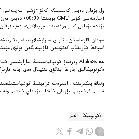
(سارسەنبى كۇنى GMT
تۇندە تۇتاس ءبىر وركەنيەت جويىلادى» دەپ قوقان-
سوعان قاراماستان، نارىق ساراپشىلارىنىڭ پىكىرىنشە،
اسپانعا شارىقتاپ كەتۋىنەن قاۋىپتەنگەن بولۋى مۇمكى
AlphaSense زەرتتەۋ كومپانياسىنىڭ ساراپشىس
ەكونوميكالىق جاراعا اينالۋى ىقتيمال ەدى جانە قازىر
ونىڭ پىكىرىنشە، اسىرەسە ترامپتىڭ كوشباسشىلىعىنا 
قىسىم كۇشەيىپ تۇرعان شاقتا، مۇنداي شەشىم وتە م
ەكونوميكا
الەم