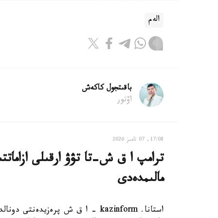
الەم
باقىتجول كاكەش
اۆتور
17:08, 07 تامىز 2026
ترامپ ا ق ش-تا تۋۋ ارقىلى ازاماتت
مالىمدەدى
استانا. kazinform - ا ق ش پرەزيدەن