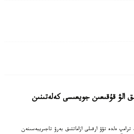
ىق الۋ قۇقىعىن جويعىسى كەلەتىنىن
تى دونالد ترامپ ەلدە تۋۋ ارقىلى ازاماتتىق بەرۋ تاجىريبەسىنەن