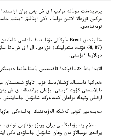
پرەزيدەنت دونالد ترامپ ا ق ش پەن يران اراسىندا، ە
ەركىن قوزعالا الاتىن بولسا، ەكى اپتالىق ءبىتىم جاس
تومەندەدى.
دوللارعا ءتۇستى.
الايدا باعا 28-اقپاندا قاقتىعىس باستالعانعا دەيىنگى دەڭگەيدەن ءالى دە جوعارى بولىپ وتىر.
ەنەرگيا تاسىمالداۋشىلاردىڭ قۇنى تاياۋ شىعىستان مۇ
بايلانىستى كۇرت ءوستى. بۇعان يراننىڭ ا ق ش پەن ي
ارقىلى وتپەك بولعان كەمەلەرگە شابۋىل جاسايتىنى
سەيسەنبى كۇنى كەشكە الەۋمەتتىك جەلىدەگى جازباس
- يسلام رەسپۋبليكاسى يران ورمۋز بۇعازىن تولىق، د
يراندى بومبالاۋ مەن وعان شابۋىل جاساۋدى ەكى اپتا