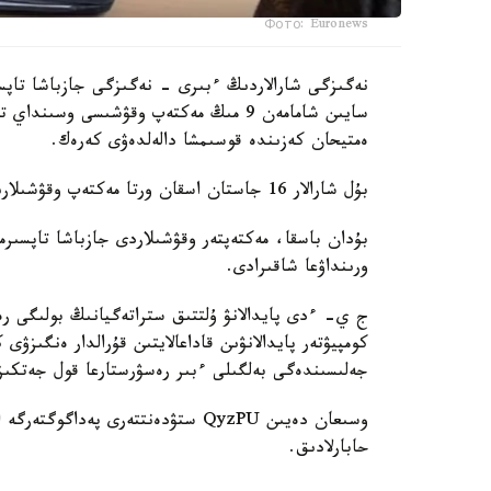
Фото: Euronews
نەگىزگى شارالاردىڭ ءبىرى - نەگىزگى جازباشا تاپسى
سايىن شامامەن 9 مىڭ مەكتەپ وقۋشىسى وس
ەمتيحان كەزىندە قوسىمشا دالەلدەۋى كەرەك.
بۇل شارالار 16 جاستان اسقان ورتا مەكتەپ وقۋشىلارىنا قاتىستى بولادى.
بۇدان باسقا، مەكتەپتەر وقۋشىلاردى جازباشا تاپسىرم
ورىنداۋعا شاقىرادى.
ج ي- ءدى پايدالانۋ ۇلتتىق ستراتەگيانىڭ بولىگى رەت
كومپيۋتەر پايدالانۋىن قاداعالايتىن قۇرالدار ەنگىزۋى
جەلىسىندەگى بەلگىلى ءبىر رەسۋرستارعا قول جەتكى
حابارلادىق.