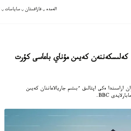
الەمدە
قازاقستان
ساياسات
ت
ە كەلىسكەننەن كەيىن مۇناي باعاسى كۇرت
ش پەن يران اراسىندا ەكى اپتالىق ءبىتىم جاريالاعاننان كەيىن
لايدى BBC.