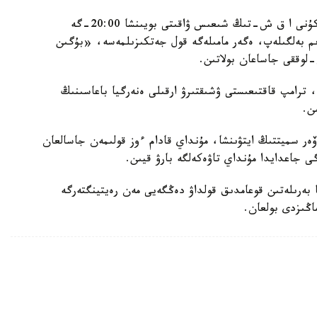
ول بۇعان دەيىن كەلىسىمگە كەلۋ ءۇشىن سەيسەنبى كۇنى ا ق ش-تىڭ شىعىس ۋاقىتى بويىنشا 20:00-گە
 بويىنشا 00:00) دەيىن مەرزىم بەلگىلەپ، ەگەر مامىلەگە قول جەتكىزىلمەسە، «بۇگىن
لوققى جاساعان بولاتىن.
 ترامپ قاقتىعىستى ۋشىقتىرۋ ارقىلى ەنەرگيا باعاسىنىڭ
ن.
ى كساۆەر سميتتىڭ ايتۋىنشا، مۇنداي قادام ءوز قولىمەن جاسالعان
گى جاعدايدا مۇنداي تاۋەكەلگە بارۋ قيىن.
بەرىلەتىن قوعامدىق قولداۋ دەڭگەيى مەن رەيتينگتەرگە
اڭىزدى بولعان.