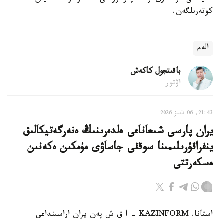
كوتەرىلگەن.
الەم
باقىتجول كاكەش
اۆتور
21:43, 06 تامىز 2026
يران پارسى شىعاناعى ەلدەرىنىڭ ەنەرگەتيكالىق
ينفراقۇرىلىمىنا سوققى جاساۋى مۇمكىن ەكەنىن
ەسكەرتتى
استانا. KAZINFORM - ا ق ش پەن يران اراسىنداعى