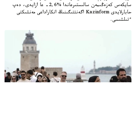
سايكەس كەزەڭىمەن سالىستىرعاندا %2,6- عا ازايدى، دەپ
حابارلايدى Kazinform اگەنتتىگىنىڭ انكاراداعى مەنشىكتى
ءتىلشىسى.
Фото: Anadolu
تۇركيا ستاتيستيكا ينستيتۋتىنىڭ (TـİK) مالىمەتىنە سايكەس،