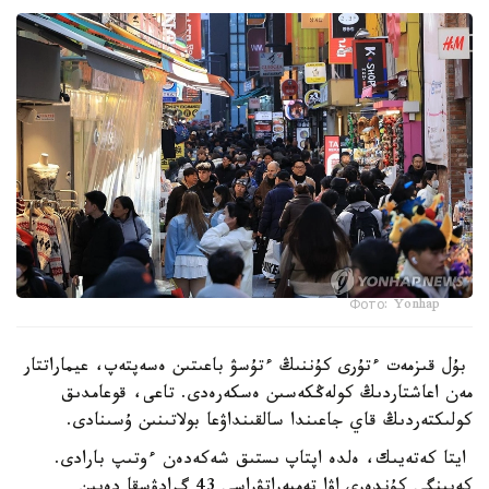
Фото: Yonhap
بۇل قىزمەت ءتۇرى كۇننىڭ ءتۇسۋ باعىتىن ەسەپتەپ، عيماراتتار
مەن اعاشتاردىڭ كولەڭكەسىن ەسكەرەدى. تاعى، قوعامدىق
كولىكتەردىڭ قاي جاعىندا سالقىنداۋعا بولاتىنىن ۇسىنادى.
ايتا كەتەيىك، ەلدە اپتاپ ىستىق شەكەدەن ءوتىپ بارادى.
كەيىنگى كۇندەرى اۋا تەمپەراتۋراسى 43 گرادۋسقا دەيىن