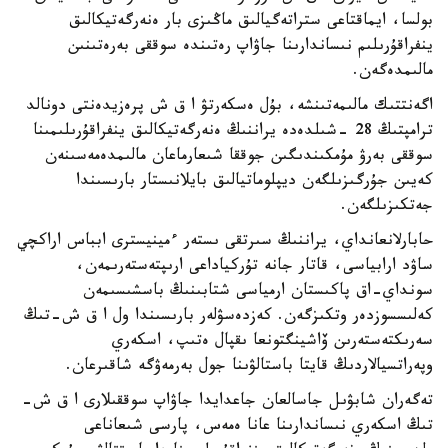
بولسا، ايماقتاعى ستراتەگيالىق ماڭىزى بار ەنەرگەتيكالىق
ينفراقۇرىلىم نىساندارىنا جاۋاپ رەتىندە سوققى بەرەتىنىن
مالىمدەگەن.
اگەنتتىك مالىمەتىنشە، بۇل ەسكەرتۋ ا ق ش پرەزيدەنتى دونالد
ترامپتىڭ 28 -شىلدەدە يراننىڭ ەنەرگەتيكالىق ينفراقۇرىلىمىنا
سوققى بەرۋ مۇمكىندىگىن جوققا شىعارماعان مالىمدەمەسىنەن
كەيىن جۇرگىزىلگەن ديپلوماتيالىق بايلانىستار بارىسىندا
جەتكىزىلگەن.
حابارلانعانداي، يراننىڭ سىرتقى ىستەر ءمينيسترى ابباس اراكچي
ساۋد ارابياسى، قاتار جانە تۇركياداعى ارىپتەستەرىمەن،
سونداي-اق پاكىستان ارمياسى شتابىنىڭ باسشىسىمەن
كەلىسسوزدەر وتكىزگەن. كەزدەسۋلەر بارىسىندا ول ا ق ش-تىڭ
سەرىكتەستەرىن ۆاشينگتونعا ىقپال ەتىپ، اسكەري
وپەراتسيالاردىڭ قايتا باستالۋىنا جول بەرمەۋگە شاقىرعان.
تەگەران شابۋىل جاسالعان جاعدايدا جاۋاپ سوققىلارى ا ق ش-
تىڭ اسكەري نىساندارىنا عانا ەمەس، پارسى شىعاناعى