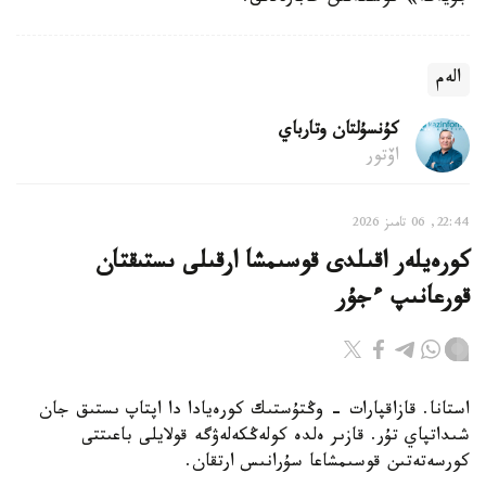
الەم
كۇنسۇلتان وتارباي
اۆتور
22:44, 06 تامىز 2026
كورەيلەر اقىلدى قوسىمشا ارقىلى ىستىقتان
قورعانىپ ءجۇر
استانا. قازاقپارات - وڭتۇستىك كورەيادا دا اپتاپ ىستىق جان
شىداتپاي تۇر. قازىر ەلدە كولەڭكەلەۋگە قولايلى باعىتتى
كورسەتەتىن قوسىمشاعا سۇرانىس ارتقان.