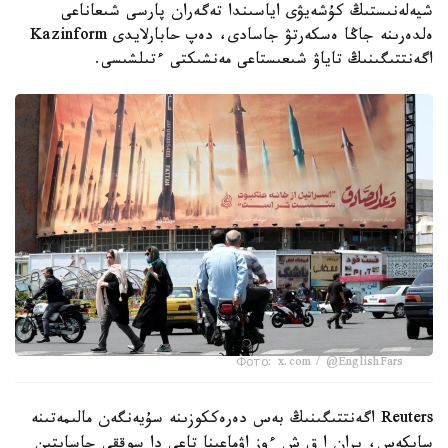
شيەلەنىستىڭ كۇشەيۋى اياسىندا تەگەران پارسى شىعاناعى
ەلدەرىنە جاڭا ەسكەرتۋ جاسادى، دەپ حابارلايدى Kazinform
اگەنتتىگىنىڭ تاياۋ شىعىستاعى مەنشىكتى ءتىلشىسى.
Фото: x.com / @EnglishFars
Reuters اگەنتتىگىنىڭ بەس دەرەككوزىنە سۇيەنگەن مالىمەتىنە
سايكەس، يران ا ق ش ءوز اۋماعىنا تاعى دا سوققى جاسايتىن