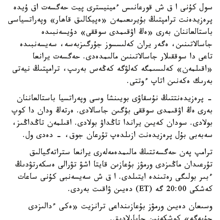
سول كۇنى ا ق ش قورعانىس ءمينيسترى پيت حەگسەت اق ۇيدە
پرەزيدەنت ترامپتىڭ بۇيرىعىمەن «ەپيكالىق قاھار» وپەراتسياسى
باستالعاننان بەرى «ەڭ اۋقىمدى سوققى» دۇيسەنبىدە
جاسالاتىنىن، ەگەر يران كەلىسسوز جۇرگىزبەسە، سەيسەنبىدە
تاعى دا سوققىلار جاسالاتىنىن مالىمدەدى. حەگسەت يرانعا
«اقىلمەن» كەلىسىمگە كەلۋگە كەڭەس بەرىپ، ترامپتىڭ نيەتى
بەرىك ەكەنىن اتاپ ءوتتى.
- پرەزيدەنتتىڭ نۇسقاۋى بويىنشا وسى وپەراتسيا باستالعاننان
بەرى ەڭ اۋقىمدى سوققى بۇگىن جاسالادى. ەرتەڭ ودان دا كوپ
بولادى. سودان كەيىن يراندا تاڭداۋ بولادى. اقىلمەن تاڭداڭىز،
سەبەبى بۇل پرەزيدەنت ازىلدەپ تۇرعان جوق، - دەدى ول.
ترامپ پەن حەگسەتتىڭ مالىمدەمەلەرى يرانعا ستراتەگيالىق
تۇرعىدان ماڭىزدى ورمۋز بۇعازىن قايتا اشۋ تۋرالى ەسكەرتۋدىڭ
ءبىر بولىگى رەتىندە ايتىلدى. ا ق ش سەيسەنبى كۇنى ساعات
كەشكى 20:00 گە (ET) دەيىن ۋاقىت بەردى.
وسىعان دەيىن ورمۋز بۇعازىنداعى ترانزيت «ەكى ءدالىزدى
جۇيەگە» كوشكەنىن حابارلادىق.