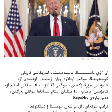
Фото: oxu.az
اق ءۇي باسشىسىنىڭ مالىمدەۋىنشە، امەريكالىق قارۋلى
كۇشتەرىنىڭ سوڭعى اپتالاردا يران ۇستىنەن اۋقىمدى اۋە
شابۋىلىن جۇرگىزگەنىن، سوڭعى 37 كۇندە 10 مىڭنان استام اۋە
شابۋىلىن جاساپ، 13 مىڭنان استام نىساناعا سوققى بەرگەن،
دەپ جازدى Republic.
ترامپ سونداي-اق يرانمەن سوعىستا ۆاشينگتونعا