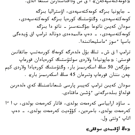
«كومەكتەسپەگەن» ا ق ش وداقتاستارىن سىنعا الدى.
- جاپونيا بىزگە كومەكتەسپەدى، اۋستراليا بىزگە
كومەكتەسپەدى، وڭتۇستىك كورەيا بىزگە كومەكتەسپەدى،
سودان كەيىن ناتوعا جۇگىنەسىز - ناتو دا بىزگە
كومەكتەسپەدى، - دەپ مالىمدەدى دونالد ترامپ اق ۇيدەگى
باسپا ءسوز ءماسليحاتىندا.
ترامپ ا ق ش- تىڭ بۇل ەلدەرگە كومەك كورسەتىپ جاتقانىن
قوستى: «جاپونيادا ولاردى سولتۇستىك كورەيادان قورعاپ
جۇرگەن 50 مىڭ اسكەرىمىز بار، وڭتۇستىك كورەيادا ولاردى كيم
چەن ىننان قورعاپ وتىرعان 45 مىڭ اسكەرىمىز بار» .
سودان كەيىن ترامپ كەيبىر پارسى شىعاناعىنىڭ كەي ەلدەرىن
قولداۋ بىلدىرگەنى ءۇشىن ماقتادى.
- ساۋد ارابياسى كەرەمەت بولدى، قاتار كەرەمەت بولدى، ب ا ءا
كەرەمەت بولدى، باحرەين، كۋۆەيت كەرەمەت بولدى، - دەپ
اتاپ ءوتتى ول.
«ەڭ اۋقىمدى سوققى»