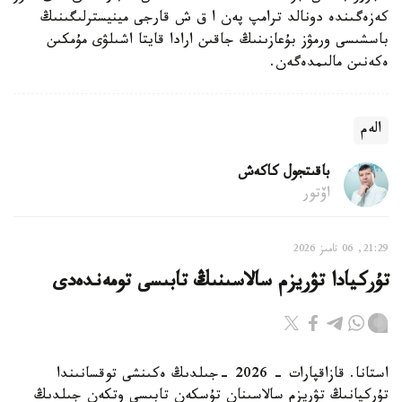
كەزەگىندە دونالد ترامپ پەن ا ق ش قارجى مينيسترلىگىنىڭ
باسشىسى ورمۋز بۇعازىنىڭ جاقىن ارادا قايتا اشىلۋى مۇمكىن
ەكەنىن مالىمدەگەن.
الەم
باقىتجول كاكەش
اۆتور
21:29, 06 تامىز 2026
تۇركيادا تۋريزم سالاسىنىڭ تابىسى تومەندەدى
استانا. قازاقپارات - 2026 -جىلدىڭ ەكىنشى توقسانىندا
تۇركيانىڭ تۋريزم سالاسىنان تۇسكەن تابىسى وتكەن جىلدىڭ