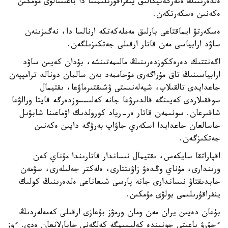
ەلدەرىنىڭ ەنەرگەتيكالىق ينفراقۇرىلىمىنا دا باعىتتالۋى مۇمكىن
ەكەنىن ەسكەرتكەن.
ەسكەرتۋ ايماقتاعى بارلىق مەملەكەتكە ارنالسا دا، نەگىزىنەن
ساۋد ارابياسى مەن قاتار ارقىلى جەتكىزىلگەن.
اگەنتتىك دەرەككوزدەرىنىڭ مالىمەتىنشە، بۇدان كەيىن ساۋد
ارابياسىنىڭ تاق مۇراگەرى مۇحاممەد بەن سالمان دونالد ترامپپەن
جاعدايدى تالقىلاپ، شيەلەنىستى ۋشىقتىرماۋعا، ىقتيمال
سوققىلاردى كەيىنگە قالدىرۋعا جانە كەلىسسوزدەرگە قايتا ورالۋعا
شاقىرعان. سونىمەن قاتار ەر-رياد كورولدىك اۋماعىنا شابۋىل
جاسالعان جاعدايدا اسكەري جاۋاپ بەرۋگە دايىن ەكەنىن
جەتكىزگەن.
اقپاراتقا سايكەس، ىقتيمال نىساندار قاتارىندا مۇناي كەن
ورىندارى، مۇناي وڭدەۋ زاۋىتتارى، ەلەكتر جەلىلەرى، سۋمەن
جابدىقتاۋ نىساندارى جانە پارسى شىعاناعى ەلدەرىنىڭ كولىك
ينفراقۇرىلىمى بولۋى مۇمكىن.
بۇعان دەيىن يران مەن ومان ورمۋز بۇعازى ارقىلى كەمەلەردىڭ
ءجۇرۋ باعىتى جونىندە كەلىسىمگە كەلگەنى حابارلانعان ەدى. ءوز