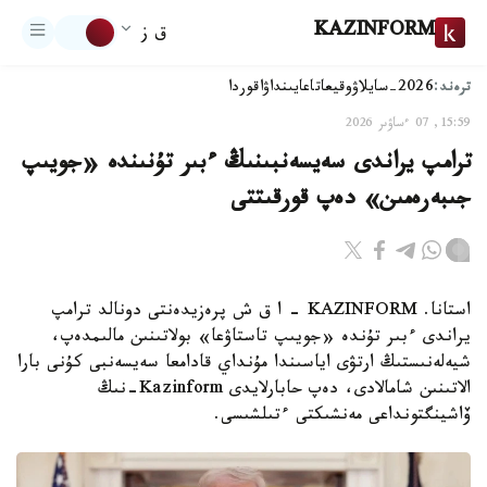
KAZINFORM
ق ز
ترەند:
2026-سايلاۋ
وقيعا
تاعايىنداۋ
اقوردا
15:59, 07 ءساۋىر 2026
ترامپ يراندى سەيسەنبىنىڭ ءبىر تۇنىندە «جويىپ
جىبەرەمىن» دەپ قورقىتتى
استانا. KAZINFORM – ا ق ش پرەزيدەنتى دونالد ترامپ
يراندى ءبىر تۇندە «جويىپ تاستاۋعا» بولاتىنىن مالىمدەپ،
شيەلەنىستىڭ ارتۋى اياسىندا مۇنداي قادامعا سەيسەنبى كۇنى بارا
الاتىنىن شامالادى، دەپ حابارلايدى Kazinform-نىڭ
ۆاشينگتونداعى مەنشىكتى ءتىلشىسى.