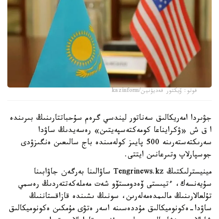
فوتو: ۆيكتور فەديۋنين/kazinform
جۋىردا امەريكالىق سەناتور ليندسي گرەم سۇحباتتارىنىڭ بىرىندە
ا ق ش «ۋكرايناعا كومەكتەسپەيتىن» رەسەيدىڭ ساۋدا
سەرىكتەستەرىنە 500 پايىز كولەمىندە باج سالىعىن ەنگىزۋدى
جوسپارلاپ وتىرعانىن ايتتى.
مينيسترلىكتىڭ Tengrinews.kz ساۋالىنا بەرگەن جاۋابىنا
سۇيەنسەك، ءتيىستى ۆەدومستۆو شەت مەملەكەتتەردىڭ رەسمي
تۇلعالارىنىڭ مالىمدەمەلەرىن، سونىڭ ىشىندە قازاقستاننىڭ
ساۋدا-ەكونوميكالىق مۇددەسىنە اسەر ەتۋى مۇمكىن ەكونوميكالىق