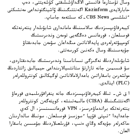
وسال تۇستارعا قاتىستى الاڭداۋشىلىقتى كۇشەيتتى، دەپ
حابارلايدى Kazinform اگەنتتىگىنىڭ ۆاشينگتونداعى مەنشىكتى
ءتىلشىسى CBS News-كە سىلتەمە جاساپ.
كيبەرقاۋىپسىزدىك سالاسىنىڭ ماماندارى شابۋىلدار ينتەرنەتكە
قوسىلعان، قورعانىس دەڭگەيى تومەن وندىرىستىك
كومپيۋتەرلەردى پايدالاناتىن مىڭداعان سۋمەن جابدىقتاۋ
جۇيەسىنىڭ وسال ەكەنىن كورسەتتى.
شابۋىلداردىڭ نەگىزگى نىساناسىنا وندىرىستىك جابدىقتاردى،
سۋ قىسىمىن جانە تازارتۋ ستانتسيالارىنداعى حيميالىق زاتتاردىڭ
مولشەرىن باسقاراتىن باعدارلامالاناتىن لوگيكالىق كونتروللەرلەر
(PLC) اينالدى.
ا ق ش- تىڭ كيبەرقاۋىپسىزدىك جانە ينفراقۇرىلىمدى قورعاۋ
اگەنتتىگىنىڭ (CISA) مالىمەتىنشە، كوپتەگەن كونتروللەر
ينتەرنەتكە براندماۋەرسىز، VPN قورعانىسىنسىز، ال كەي
جاعدايدا ءتىپتى قۇپيا ءسوزسىز قوسىلعان. سونىڭ سالدارىنان
حاكەرلەر جۇيەگە وڭاي ەنىپ، قۇرىلعىلاردىڭ جۇمىسىن باسقارا
العان.