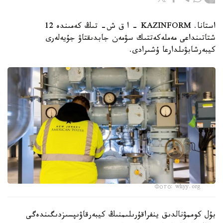
استانا. KAZINFORM – ا ق ش- تىڭ كەمىندە 12
شتاتىنداعى مەملەكەتتىك سۋمەن جابدىقتاۋ جۇيەلەرى
كيبەرشابۋىلدارعا ۇشىرادى.
Фото: whyy.org
بۇل كوممۋنالدىق ينفراقۇرىلىمنىڭ كيبەرقاۋىپسىزدىگىندەگى