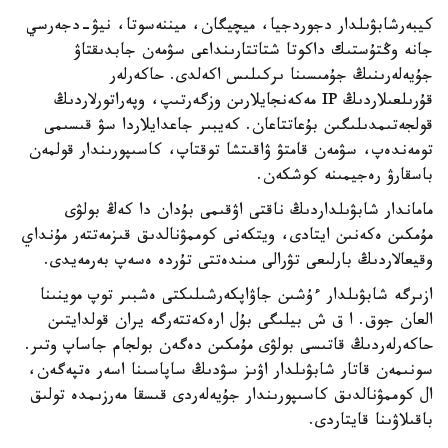
كيبەرشابۋىلدار دجوردجيا، ميچيگان، ميننەسوتا، نيۋ-دجەرسي
جانە وڭتۇستىك داكوتا شتاتتارىنداعى سۋمەن جابدىقتاۋ
جۇيەلەرىنىڭ جۇمىسىنا ىركىلىس اكەلدى. حاكەرلەر
قۇرىلعىلاردىڭ IP مەكەنجايلارىن وزگەرتىپ، وپەراتورلاردىڭ
قولجەتىمدىلىگىن بۇعاتتاعان. كەيبىر جاعدايلاردا سۋ قىسىمى
تومەندەپ، سۋمەن قامتۋ ۋاقىتشا توقتاپ، كاسىپورىندار قولمەن
باسقارۋ رەجيمىنە كوشكەن.
ماماندار شابۋىلداردىڭ ناقتى اۋقىمى بۇدان دا كەڭ بولۋى
مۇمكىن ەكەنىن ايتادى، ويتكەنى كوممۋنالدىق قىزمەتتەر مۇنداي
وقيعالاردىڭ بارلىعى تۋرالى مىندەتتى تۇردە ەسەپ بەرمەيدى.
ازىرگە شابۋىلدار ءۇشىن جاۋاپكەرشىلىكتى ەشبىر توپ موينىنا
العان جوق. ا ق ش بيلىگى بۇل ارەكەتتەرگە يران قولدايتىن
حاكەرلەردىڭ قاتىسى بولۋى مۇمكىن دەگەن بولجام جاساپ وتىر.
سونىمەن قاتار شابۋىلدار اۋىز سۋدىڭ ساپاسىنا اسەر ەتپەگەن،
ال كوممۋنالدىق كاسىپورىندار جۇيەلەردى قىسقا مەرزىمدە تولىق
باقىلاۋىنا قايتاردى.