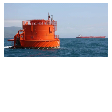
Фото: Kazinform
بۇعان ۆاشينگتون مەن تەگەران اراسىنداعى شيەلەنىس، ورمۋز
بۇعازىنىڭ جابىلۋى جانە مۇناي نىساندارىنىڭ ءبۇلىنۋى سەبەپ
بولعان. سونىمەن قاتار ا ق ش ءوز مۇنايىن كوبىرەك وڭدەي
باستاپ، ۆەنەسۋەلادان مۇناي يمپورتىن ارتتىردى. ساراپشىلاردىڭ
بولجامىنا قاراعاندا، تامىز ايىندا ساۋد ارابياسىنان جەتكىزىلەتىن
مۇناي كولەمى قايتا قالپىنا كەلىپ، تاۋلىگىنە 300 مىڭ باررەلگە