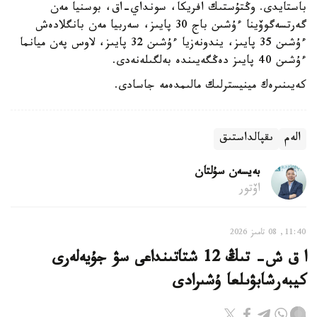
باستايدى. وڭتۇستىك افريكا، سونداي-اق، بوسنيا مەن
گەرتسەگوۆينا ءۇشىن باج 30 پايىز، سەربيا مەن بانگلادەش
ءۇشىن 35 پايىز، يندونەزيا ءۇشىن 32 پايىز، لاوس پەن ميانما
ءۇشىن 40 پايىز دەڭگەيىندە بەلگىلەنەدى.
كەيىنىرەك مينيسترلىك مالىمدەمە جاسادى.
الەم
ىقپالداستىق
بەيسەن سۇلتان
اۆتور
11:40, 08 تامىز 2026
ا ق ش- تىڭ 12 شتاتىنداعى سۋ جۇيەلەرى
كيبەرشابۋىلعا ۇشىرادى