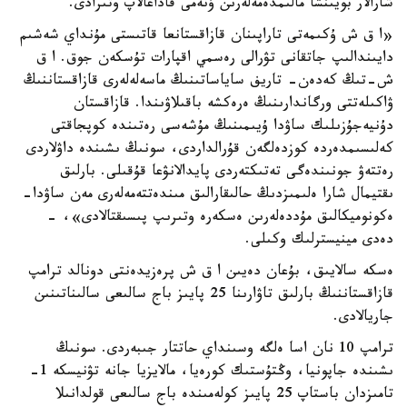
شارالار بويىنشا مالىمدەمەلەرىن ۇنەمى قاداعالاپ وتىرادى.
«ا ق ش ۇكىمەتى تاراپىنان قازاقستانعا قاتىستى مۇنداي شەشىم
دايىندالىپ جاتقانى تۋرالى رەسمي اقپارات تۇسكەن جوق. ا ق
ش-تىڭ كەدەن- تاريف ساياساتىنىڭ ماسەلەلەرى قازاقستاننىڭ
ۋاكىلەتتى ورگاندارىنىڭ ەرەكشە باقىلاۋىندا. قازاقستان
دۇنيەجۇزىلىك ساۋدا ۇيىمىنىڭ مۇشەسى رەتىندە كوپجاقتى
كەلىسىمدەردە كوزدەلگەن قۇرالداردى، سونىڭ ىشىندە داۋلاردى
رەتتەۋ جونىندەگى تەتىكتەردى پايدالانۋعا قۇقىلى. بارلىق
ىقتيمال شارا ەلىمىزدىڭ حالىقارالىق مىندەتتەمەلەرى مەن ساۋدا-
ەكونوميكالىق مۇددەلەرىن ەسكەرە وتىرىپ پىسىقتالادى»، -
دەدى مينيسترلىك وكىلى.
ەسكە سالايىق، بۇعان دەيىن ا ق ش پرەزيدەنتى دونالد ترامپ
قازاقستاننىڭ بارلىق تاۋارىنا 25 پايىز باج سالىعى سالىناتىنىن
جاريالادى.
ترامپ 10 نان اسا ەلگە وسىنداي حاتتار جىبەردى. سونىڭ
ىشىندە جاپونيا، وڭتۇستىك كورەيا، مالايزيا جانە تۋنيسكە 1-
تامىزدان باستاپ 25 پايىز كولەمىندە باج سالىعى قولدانىلا