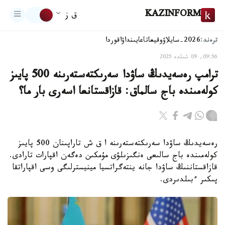
KAZINFORM
ق ز
ترەند:
2026-سايلاۋ
وقيعا
تاعايىنداۋ
اقوردا
09:56, 09 شىلدە 2025
ترامپ رەسەيدىڭ ساۋدا سەرىكتەستەرىنە 500 پايىز
كولەمىندە باج سالماق: قازاقستانعا اسەرى بار ما؟
رەسەيدىڭ ساۋدا سەرىكتەستەرىنە ا ق ش تاراپىنان 500 پايىز
كولەمىندە باج سالىعى ەنگىزىلۋى مۇمكىن دەگەن اقپارات تارادى.
قازاقستاننىڭ ساۋدا جانە ينتەگراتسيا مينيسترلىگى وسى اقپاراتقا
پىكىر ءبىلدىردى.