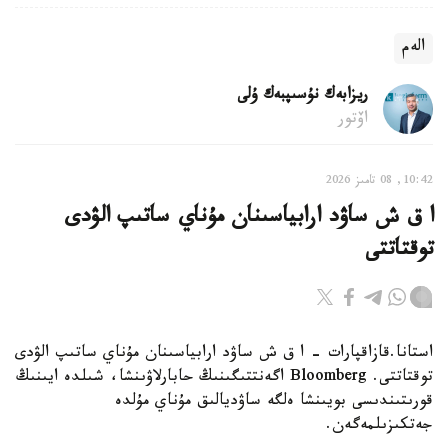
الەم
ريزابەك نۇسىپبەك ۇلى
اۆتور
10:42, 08 تامىز 2026
ا ق ش ساۋد ارابياسىنان مۇناي ساتىپ الۋدى
توقتاتتى
استانا.قازاقپارات - ا ق ش ساۋد ارابياسىنان مۇناي ساتىپ الۋدى
توقتاتتى. Bloomberg اگەنتتىگىنىڭ حابارلاۋىنشا، شىلدە ايىنىڭ
قورىتىندىسى بويىنشا ەلگە ساۋديالىق مۇناي مۇلدە
جەتكىزىلمەگەن.