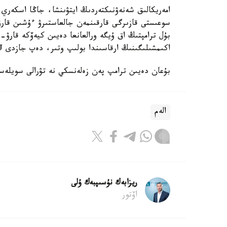
امەريكالىق شەنەۋنىكتەردىڭ ايتۋىنشا، جاڭا اسكەري 
سوعىستى قازىرگى قارقىنمەن جالعاستىرۋ ءۇشىن قار
بۇل ترامپتىڭ اق ۇيگە ورالعانعا دەيىن كيەۆكە قارۋ
اكىمشىلىگىنىڭ ارقاسىندا بولىپ وتىر، دەپ جازدى WSJ.
بۇعان دەيىن ترامپ پەن زەلەنسكي نە تۋرالى سويلەسك
الەم
ريزابەك نۇسىپبەك ۇلى
اۆتور