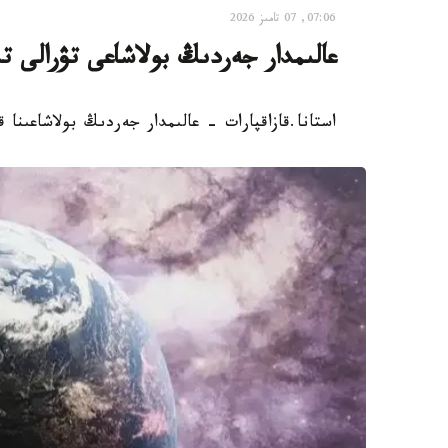
07:06, 07 تامىز 2026
عالىمدار جەردىڭ بولاشاعى تۋرالى ت
استانا.قازاقپارات - عالىمدار جەردىڭ بولاشاعىنا