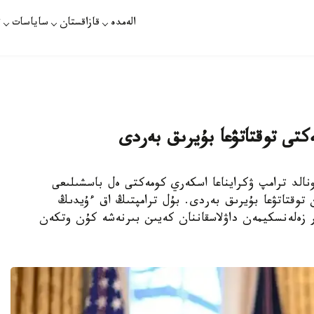
الەمدە
قازاقستان
ساياسات
ت
ەكتى توقتاتۋعا بۇيرىق بەردى
ەزيدەنتى دونالد ترامپ ۋكرايناعا اسكەري كومەكتى ەل باسشىلىعى
توقتاتۋعا بۇيرىق بەردى. بۇل ترامپتىڭ اق ءۇيدىڭ
ير زەلەنسكيمەن داۋلاسقاننان كەيىن بىرنەشە كۇن وتكەن