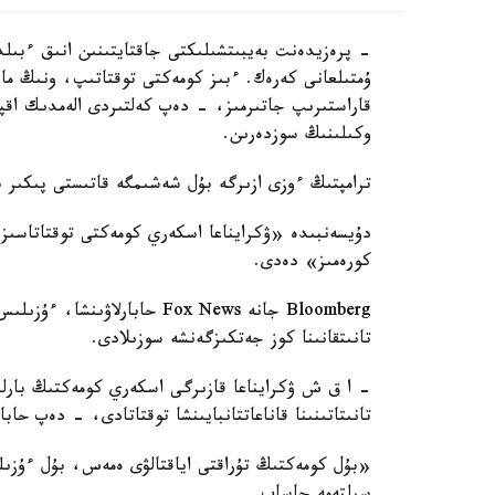
- پرەزيدەنت بەيبىتشىلىكتى جاقتايتىنىن انىق ءبىلد
ۇمتىلعانى كەرەك. ءبىز كومەكتى توقتاتىپ، ونىڭ ما
قاراستىرىپ جاتىرمىز، - دەپ كەلتىردى الەمدىك اقپ
وكىلىنىڭ سوزدەرىن.
ترامپتىڭ ءوزى ازىرگە بۇل شەشىمگە قاتىستى پىكىر
دۇيسەنبىدە «ۋكرايناعا اسكەري كومەكتى توقتاتاسىز 
كورەمىز» دەدى.
Bloomberg جانە Fox News حابا
تانىتقانىنا كوز جەتكىزگەنشە سوزىلادى.
- ا ق ش ۋكرايناعا قازىرگى اسكەري كومەكتىڭ بارلى
تانىتاتىنىنا قاناعاتتانبايىنشا توقتاتادى، - دەپ حابارلادى Bloomberg اق ءۇي وكىلىنى