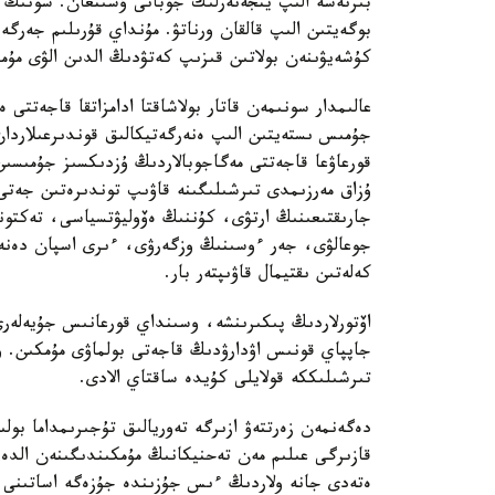
بىرنەشە الىپ ينجەنەرلىك جوبانى ۇسىنعان. سونىڭ ء
بوگەيتىن الىپ قالقان ورناتۋ. مۇنداي قۇرىلىم جەرگ
كۇشەيۋىنەن بولاتىن قىزىپ كەتۋدىڭ الدىن الۋى مۇم
عالىمدار سونىمەن قاتار بولاشاقتا ادامزاتقا قاجەتتى
جۇمىس ىستەيتىن الىپ ەنەرگەتيكالىق قوندىرعىلاردان 
قورعاۋعا قاجەتتى مەگاجوبالاردىڭ ۇزدىكسىز جۇمىسىن
ۇزاق مەرزىمدى تىرشىلىگىنە قاۋىپ توندىرەتىن جەتى 
جارىقتىعىنىڭ ارتۋى، كۇننىڭ ەۆوليۋتسياسى، تەكتو
جوعالۋى، جەر ءوسىنىڭ وزگەرۋى، ءىرى اسپان دەنە
كەلەتىن ىقتيمال قاۋىپتەر بار.
اۆتورلاردىڭ پىكىرىنشە، وسىنداي قورعانىس جۇيەلەرى 
جاپپاي قونىس اۋدارۋدىڭ قاجەتى بولماۋى مۇمكىن. و
تىرشىلىككە قولايلى كۇيدە ساقتاي الادى.
دەگەنمەن زەرتتەۋ ازىرگە تەوريالىق تۇجىرىمداما بول
قازىرگى عىلىم مەن تەحنيكانىڭ مۇمكىندىگىنەن الد
ەتەدى جانە ولاردىڭ ءىس جۇزىندە جۇزەگە اساتىنى ا