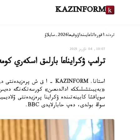
KAZINFORM
ترەند:
اقوردا
تاعايىنداۋ
وقيعا
2026-سايلاۋ
10:07, 04 ناۋرىز 2025
ترامپ ۋكرايناعا بارلىق اسكەري كوم
استانا. KAZINFORM - ا ق ش پر
«بەيبىتشىلىككە ادالدىعىن» كورسەتكەنگە دەيىن 
سوپاقشا كابينەتىندە ۋكراينا پرەزيدەنتى ۆلاديم
سوڭ بولدى، دەپ حابارلايدى BBC.