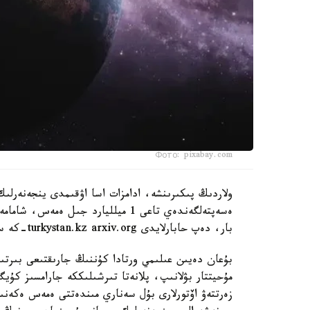
Фото: pixabay.com
ولاردىڭ پىكىرىنشە، ادامزات اسا اۋقىمدى ينجەنەرلىك
بار، دەپ حابارلايدى turkystan.kz arxiv.org-كە سىلتەمە جاساپ.
بۇعان دەيىن عىلىمي ورتادا كۇننىڭ جارىقتىعى بىرت
مۇحيتتار بۋلانىپ، پلانەتا تىرشىلىككە جارامسىز كۇ
زەرتتەۋ اۆتورلارى بۇل سەناري مىندەتتى ەمەس ەكەنىن 