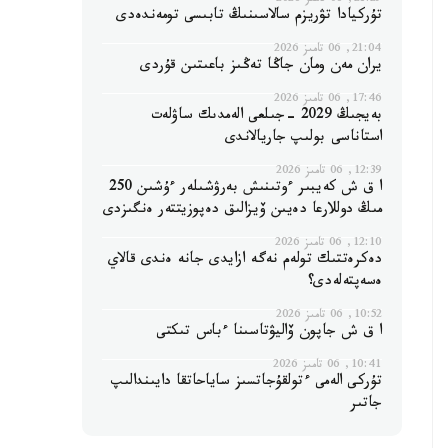
21:29, 06 تامىز 2026
تۇركيادا تۋريزم سالاسىنىڭ تابىسى تومەندەدى
21:04, 06 تامىز 2026
يران مەن ومان جاڭا تەڭىز باعىتىن قۇردى
17:46, 06 تامىز 2026
بەيجىڭ 2029 -جىلعى الەمدىك ساۋلەت
استاناسى بولىپ جاريالاندى
12:39, 06 تامىز 2026
ا ق ش كەيبىر ءوتىنىش بەرۋشىلەر ءۇشىن 250
مىڭ دوللارعا دەيىن ۆيزالىق دەپوزيتتەر ەنگىزدى
12:10, 06 تامىز 2026
دەكرەتتىك تولەم نەگە ازايدى جانە ەندى قالاي
ەسەپتەلەدى؟
10:52, 06 تامىز 2026
ا ق ش جاپون ۆاليۋتاسىنا ءباس تىكتى
10:41, 06 تامىز 2026
تۇركى الەمى ءتولقۇجاتسىز ساياحاتقا دايىندالىپ
جاتىر