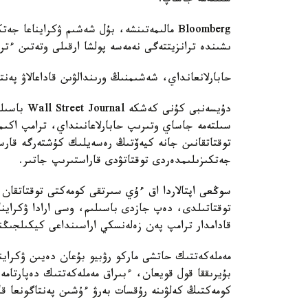
سىلتەمە جاساپ.
Bloomberg مالىمەتىنشە، بۇل شەشىم ۋكرايناع
ىشىندە ترانزيتتەگى نەمەسە پولشا ارقىلى وتەتىن ءترا
حابارلانعانداي، شەشىمنىڭ ورىندالۋىن قاداعالاۋ پ
دۇيسەنبى ك
سىلتەمە جاساي وتىرىپ حابارلاعانىنداي، ترامپ اكىم
توقتاتقانىن جانە كيەۆتىڭ رەسەيلىك كۇشتەرگە قارسى
جەتكىزىلىمدەردى توقتاتۋدى قاراستىرىپ جاتىر.
سوڭعى اپتالاردا اق ءۇي سىرتقى كومەكتى توقتاتقان
توقتاتىلدى، دەپ جازدى باسىلىم، وسى ارادا ۋكراينا
قادامدار ترامپ پەن زەلەنسكي اراسىنداعى كيكىلجى
مەملەكەتتىك حاتشى ماركو رۋبيو بۇعان دەيىن ۋكراين
بۇيرىققا قول قويعان، ءبىراق مەملەكەتتىك دەپارتامە
كومەكتىڭ كەلۋىنە رۇقسات بەرۋ ءۇشىن پەنتاگونعا قاجەتتى حات 