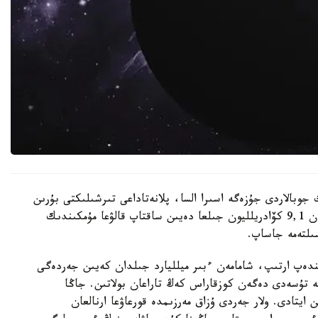
 جوبالاردى جۇزەگە اسىرا السا، پلانەتاداعى تىرشىلىكتى بۇرىن
ەسەپتەلگەندەي تاعى 1 ميلليارد جىل ەمەس، شامامەن 9,1 كۆادريلليون جىلعا دەيىن ساقتاپ قالۋعا مۇمكىندىك
ىندەپ ارتىپ، شامامەن ءبىر ميلليارد جىلدان كەيىن جەردەگى
يگە تۇسەدى دەگەن كوزقاراس كەڭ تاراعان بولاتىن. جاڭا
ايتادى. ولار جەردى ۇزاق مەرزىمدە قورعاۋعا ارنالعان