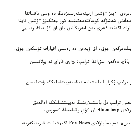
ىردى. ءبىز ءۇشىن ارىپتەستەرىمىزدىڭ دە وسى ماقساتقا
سەلەنى شەشۋگە كومەكتەسەتىنىنە كوز جەتكىزۋ ءۇشىن قايتا
ارات اگەنتتىكتەرى مەن امەريكالىق باق اق ءۇيدىڭ رەسمي
 بىلدىرگەن جوق، اق ۇيدەن دە رەسمي اقپارات تۇسكەن جوق.
با؟» دەگەن سۇراققا ترامپ: «ارى قاراي نە بولاتىنىن
رلاۋىنشا، ءۇزىلىس ترامپ ۋكراينا باسشىلىعىنىڭ بەيبىتشىلىككە ۇمتىلىسىن
عىن ترامپ ەل باسشىلارىنىڭ بەيبىتشىلىككە ادالدىق
ڭ ءسوزىن.
«بۇل كومەكتىڭ تۇراقتى اياقتالۋى ەمەس، بۇل ءۇزىلىس» دەپ حابارلادى Fox News اكىمشىلىك قىزمەتكەرىنە