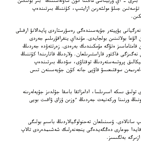
بىرى - اي وربيتاسى ماڭىنا كۇن ساۋلەسىنىڭ ءبىر بولىگىن
ە تۇسەتىن جىلۋ مولشەرىن ازايتىپ، كۇننىڭ بىرتىندەپ
كىن.
 ەنەرگيانى يۋپيتەر جۇيەسىندەگى رەسۋرستاردى پايدالانۋ ارقىلى
الۋعا بولاتىنىن بولجايدى. مۇنداي ينفراقۇرىلىم جەردى
 قامتاماسىز ەتۋگە مۇمكىندىك بەرەدى. زەرتتەۋدە جەردىڭ
نەگىزگى فاكتور قاراستىرىلعان. ولاردىڭ قاتارىندا كۇننىڭ
نيكالىق پروتسەستەردىڭ توقتاۋى، سۋدىڭ بىرتىندەپ
لەرىمەن سوقتىعىسۋ قاۋپى جانە كۇن جۇيەسىنەن تىس
تولىق ىسكە اسىرىلسا، ادامزاتقا باسقا جۇلدىز جۇيەلەرىنە
نىڭ ورنىنا وركەنيەت جەردىڭ ءوزىن ۇزاق ۋاقىت بويى
ىپ سانالادى. ۇسىنىلعان تەحنولوگيالاردىڭ باسىم بولىگى
ەقايدا جوعارى دەڭگەيدەگى ينجەنەرلىك شەشىمدەردى تالاپ
زىرگە بەلگىسىز.