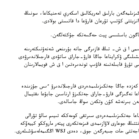
ا جەتكىزىلمەگەن بارلىق امەريكالىق اسكەري تەحنيكاعا، سونىڭ
نزيتتى كۇتىپ تۇرعان قارۋعا دا قاتىستى بولادى.
ەنتاگون باسشىسى پيت حەگسەتكە جۇكتەلگەن.
ۇنى كەشكە Wall Street Journal باسىلىمى ا ق ش- تىڭ قازىرگى جانە بۇرىنعى شەنەۋنىكتەرىنە
شىلىگى ۋكرايناعا جاڭا قارۋ-جاراق ساتۋدى قارجىلاندىرۋدى
 تۇرۋ قابىلەتىنە قاۋىپ توندىرەتىن ا ق ش قويمالارىنان
 كەزدە جاڭا جەتكىزىلىمدەردى قارجىلاندىرۋ ءىس جۇزىندە
عا نەگىزگى قارۋ-جاراق جەتكىزۋ ارناسىن جابۋعا ىقتيمال
ڭنەن بىرنەشە كۇن وتكەن سوڭ جاسالدى.
اعا جەتكىزىلىمدەردى سىرتقى كومەككە تىيىم سالۋ تۋرالى
نتتىڭ جوعارى لاۋازىمدى قىزمەتكەرى پيتەر ماروككو كييەۆكە
جىبەرگەن جوق، دەدى WSJ اڭگىمەلەسۋشىلەرى.