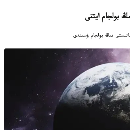
ىڭ بولجام ايتتى
 قاتىستى تىڭ بولجام ۇسىندى.