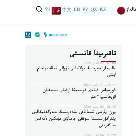
الداۋ
KZ
QZ
РУ
EN
中文
ق ز
ЎЗ
تاقىرىپقا قاتىستى
07:06, 07 تامىز 2026
عالىمدار جەردىڭ بولاشاعى تۋرالى تىڭ بولجام
ايتتى
22:44, 06 تامىز 2026
كورەيلەر اقىلدى قوسىمشا ارقىلى ىستىقتان
قورعانىپ ءجۇر
21:43, 06 تامىز 2026
يران پارسى شىعاناعى ەلدەرىنىڭ ەنەرگەتيكالىق
ينفراقۇرىلىمىنا سوققى جاساۋى مۇمكىن ەكەنىن
ەسكەرتتى