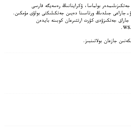
جەتكىزىلىمدەر بولماسا، ۋكراينانىڭ رەسەيگە قارسى
ۋ-جاراعى جىلدىڭ ورتاسىنا دەيىن جەتكىلىكتى بولۋى مۇمكىن.
- جاراق جەتكىزۋدى كۇرت ارتتىرعان كوبىنە بايدەن
ەنىن جازعان بولاتىنبىز.