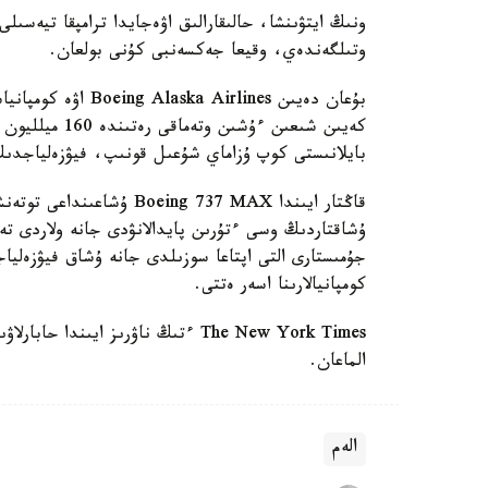
وتىلگەندەي، وقيعا جەكسەنبى كۇنى بولعان.
كەيىن شىعىن ءۇش
بايلانىستى كوپ ۇزاماي شۇعىل قونىپ، فيۋزەلياجدىڭ
قاڭتار ايىندا ng 737 MAX
ۇشاقتاردىڭ وسى ءتۇرىن پايدالانۋدى جانە ولاردى تە
كومپانيالارىنا اسەر ەتتى.
الماعان.
الەم