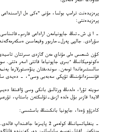
ساۋداعا اسەر ەتەدى.
پرەزيدەنت ترامپ بولسا، مۇنى "ەكى ەل اراسىنداعى 
پرەزيدەنتى:
- ا ق ش-تىڭ جاپونيامەن اراداعى قارىم-قاتىناسى 
سۇرادى. جالپى پەرل-حاربور وقيعاسىن ەسكەرمەگەندە
كۇن شىعىس ەلى مۇناي مەن گازدى سىرتتان تاسيدى. 
ەكونوميكانىڭ ءبىرى جاپونياعا قاتتى اسەر ەتتى. سو
سالىستىرعاندا تومەن. سوندىقتان ينۆەستورلارعا يەنم
قۇنسىزدانۋىنىڭ تۇپكى سەبەبى وسى"، - دەيدى سارا
الايدا قازىر بۇل ەلدە ازىق-تۇلىكتەن باستاپ، تۇرعى
كادزۋو ۋەدا، جاپونيا بانكىنىڭ باسشىسى:
- ينفلياتسيانىڭ كولەمى 2 پايىزعا
ويتكەنى اقشا-نەسيە ساياساتىن دەر كەزىندە قاتاڭدا