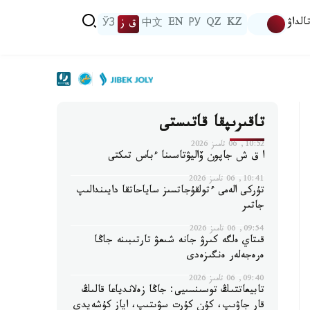
الداۋ
KZ
QZ
РУ
EN
中文
ق ز
ЎЗ
تاقىرىپقا قاتىستى
10:52, 06 تامىز 2026
ا ق ش جاپون ۆاليۋتاسىنا ءباس تىكتى
10:41, 06 تامىز 2026
تۇركى الەمى ءتولقۇجاتسىز ساياحاتقا دايىندالىپ
جاتىر
09:54, 06 تامىز 2026
قىتاي ەلگە كىرۋ جانە شىعۋ تارتىبىنە جاڭا
ەرەجەلەر ەنگىزەدى
09:40, 06 تامىز 2026
تابيعاتتىڭ توسىنسىيى: جاڭا زەلاندياعا قالىڭ
قار جاۋىپ، كۇن كۇرت سۋىتىپ، اياز كۇشەيدى