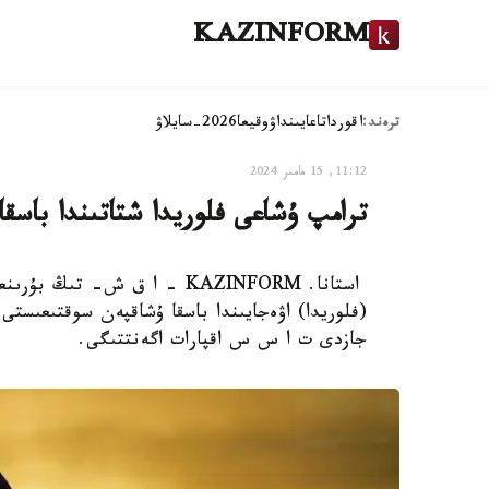
KAZINFORM
ترەند:
اقوردا
تاعايىنداۋ
وقيعا
2026-سايلاۋ
11:12, 15 مامىر 2024
ترامپ ۇشاعى فلوريدا شتاتىندا باسق
استانا. KAZINFORM - ا ق ش-
جازدى ت ا س س اقپارات اگەنتتىگى.