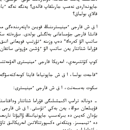
ەسەسىنە يەنگە شاققاندا دوللاردىڭ قۇنى ءتۇستى. ب
جاپونداردى نەعىپ جارىلقاپ قالدى؟ يەنگە نەگە ءبا
قالاي بولماق؟
ا ق ش قارجى ءمينيسترىنىڭ قويىن داپتەرىندەگى مىن
قۇراما شتاتتار يەن ساتىپ الۋ ءۇشىن ەۋرونى ساتقان.
كوپ كۇتتىرمەي، امەريكا قارجى ءمينيسترى الەۋمەتتى
"قاجەت بولسا، ا ق ش جاپونياعا قايتا كومەكتەسۋگە
سكوت بەسسەنت، ا ق ش قارجى ءمينيسترى:
- دونالد ترامپ اكىمشىلىگى قۇراما شتاتتار وداقتاست
قۇيىلعان سوڭ، يەن بەكي ءتۇستى. ا ق ش قارجى مين
بۇدان كەيىن دە بىرلەسىپ جاپونيانىڭ ۆاليۋتا نارىعى
دە ءتيىمسىز. ويتكەنى ەكسپورتتالاتىن امەريكالىق تا