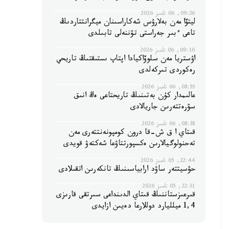
09:26, 06 تامىز 2026
ليتۆا مەن بەلارۋس شەكاراسىنان ميگرانتتاردىڭ
تاعى ءبىر جەراستى تۋننەلى تابىلدى
09:10, 06 تامىز 2026
اۋستريا مەن سلوۆاكيادا اپتاپ ىستىقتىڭ تاريحي
رەكوردى تىركەلدى
08:55, 06 تامىز 2026
عالىمدار كۇن بەتىنىڭ تاريحتاعى ەڭ انىق
سۋرەتتەرىن جاريالادى
08:38, 06 تامىز 2026
قىتاي ا ق ش-قا درون كومپونەنتتەرى مەن
تەحنولوگيالارىن ەكسپورتتاۋعا شەكتەۋ قويدى
22:44, 05 تامىز 2026
حۋسيتتەر ساۋد ارابياسىنىڭ تانكەرىن اتقىلادى
22:31, 05 تامىز 2026
قىرعىزستاننىڭ قىتاي الدىنداعى سىرتقى قارىزى
1,4 ميلليارد دوللارعا دەيىن ازايدى