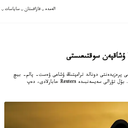
الەمدە
قازاقستان
ساياسات
ت
ا ۇشاقپەن سوقتىعىستى
 تىڭ بۇرىنعى پرەزيدەنتى دونالد ترامپتىڭ ۇشاعى ۋەست- پالم- بيچ
(فلوريدا) اۋەجايىندا باسقا ۇشاقپەن سوقتىعىستى. بۇل تۋرالى سەيسەنبىدە Reuters حابارلادى، دەپ