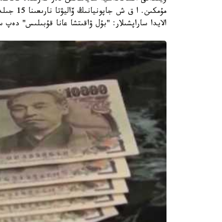
مۇمكىن. ا
الايدا ساراپشىلار: "بۇل ۋاقىتشا عانا قۇبىلىس" دەپ 