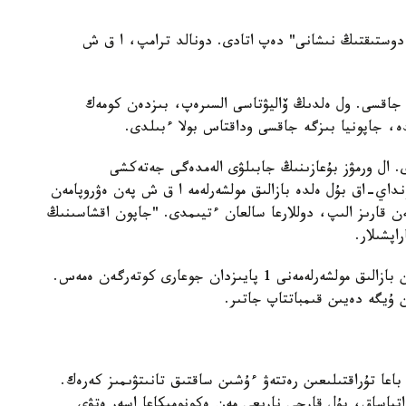
دوستىقتىڭ نىشانى" دەپ اتادى. دونالد ترامپ، ا ق ش
جاقسى. ول ەلدىڭ ۆاليۋتاسى السىرەپ، بىزدەن كومەك
، جاپونيا بىزگە جاقسى وداقتاس بولا ءبىلدى.
ال ورمۋز بۇعازىنىڭ جابىلۋى الەمدەگى جەتەكشى
نداي-اق بۇل ەلدە بازالىق مولشەرلەمە ا ق ش پەن ەۋروپامەن
ەن قارىز الىپ، دوللارعا سالعان ءتيىمدى. "جاپون اقشاسىنىڭ
پشىلار.
سويتە تۇرا، ەلدىڭ ورتالىق بانكى وسى ۋاقىتقا دەيىن بازالىق مولشەرلەمەنى 1 پايىزدان جوعارى كوتەرگەن ەمەس.
ن ۇيگە دەيىن قىمباتتاپ جاتىر.
 جاقىنداپ قالدى. باعا تۇراقتىلىعىن رەتتەۋ ءۇشىن ساقتىق تانىتۋىمىز كەرەك.
تپاساق، بۇل قارجى نارىعى مەن ەكونوميكاعا اسەر ەتۋى