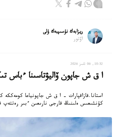
ريزابەك نۇسىپبەك ۇلى
اۆتور
10:52, 06 تامىز 2026
ا ق ش جاپون ۆاليۋتاسىنا ءباس تى
استانا.قازاقپارات - ا ق ش جاپونياعا كومەككە
كۇنشىعىس ەلىنىڭ قارجى نارىعىن ءبىر رەتتەپ ق