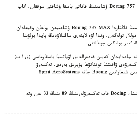
ونىڭ ايتۋىنشا، حالىقارالىق اۋەجايدا ترامپقا تيەسىلى Boeing 757 ۇشاعىنىڭ قاناتى باسقا ۇشاقتى سوققان. اتاپ
بۇعان دەيىن Boeing Alaska Airlines اۋە كومپانياسىنا قاڭتاردا Boeing 737 MAX ۇشاعىمەن بولعان وقيعادان
ىن وتەماقى رەتىندە 160 ميلليون دوللار تولەگەن. وندا اۋە لاينەرى ساڭىلاۋدىڭ پايدا بولۋىنا
 ءبىر بولىگىن جوعالتتى.
Boei ۇشاعىنداعى توتەنشە جاعدايدان كەيىن فەدەرالدىق اۆياتسيا باسقارماسى (ف ا ب)
كسەرۋدى ۋاقىتشا توقتاتۋعا بۇيرىق بەردى. تەكسەرۋ
جۇمىستارى التى اپتاعا سوزىلدى جانە ۇشاق فيۋزەلياجىن شىعاراتىن Boeing جانە Spirit AeroSystems
The New York Times ءتىڭ ناۋرىز ايىندا حابارلاۋىنشا، Boeing فاب تەكسەرۋلەرىنىڭ 89 ىنىڭ 33 نەن وتە