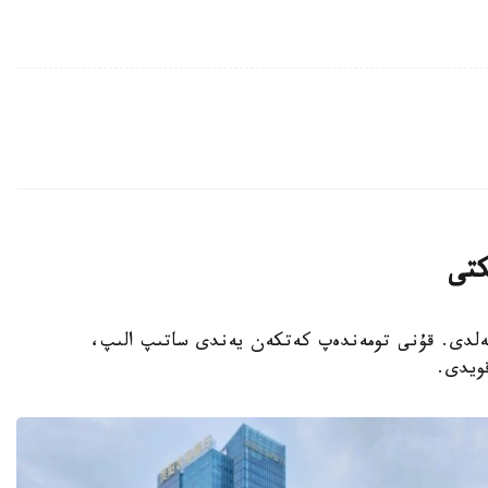
كتى
 كەلدى. قۇنى تومەندەپ كەتكەن يەندى ساتىپ الىپ،
ويدى.