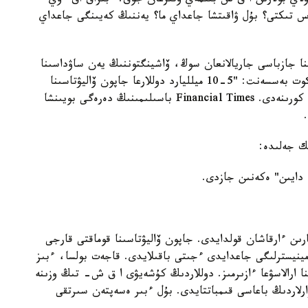
ۇلاي بولارىن ا ق ش بىلمەي وتىرعان جوق. ءبىراق اق ءۇي
س تىكتى؟ بۇل ۋاقىتشا جاعداي ما؟ يەننىڭ كەيىنگى جاعداي
ا جازباسى جاريالانعان سوڭ، ۆاشينگتوننىڭ يەن ساۋداسىنا
قانشا قارجى جۇمساعانى بەلگىلى بولدى. سۋرەتتە سكوت بەسسەنت: "5-10 ميلليارد دوللارعا جاپون ۆاليۋتاسىنا
ساتىپ الۋ كەرەك" دەپ وزىنە ءتۇرتىپ قويعانى انىق كورىنەدى. Financial Times باسىلىمىنىڭ دەرەگى بويىنشا
ك جەلىدە:
 دايىن" ەكەنىن جازدى.
ارىن ءارقاشان قولدايدى. جاپون ۆاليۋتاسىنا قوماقتى قارجى
يسترلىگى جاعدايدى ءجىتى باقىلايدى. قاجەت بولسا، ءبىز
نا ارالاسۋعا ءازىرمىز. دوللاردىڭ كۇشەيۋى ا ق ش- تىڭ وزىنە
ۋارلاردىڭ باعاسى قىمباتتايدى. بۇل ءبىر ەسەپتەن سىرتقى