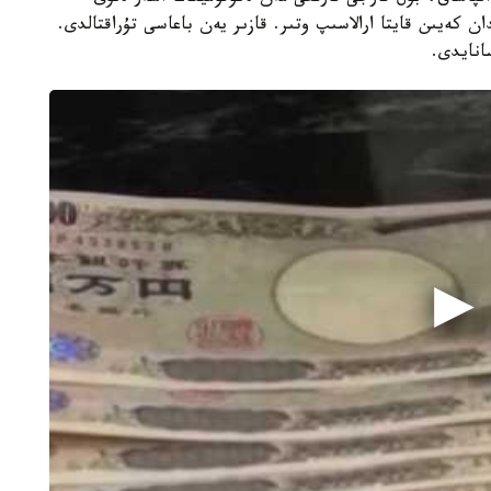
 ق ش جاپونيانىڭ ۆاليۋتا نارىعىنا 15 جىلدان كەيىن قايتا ارالاسىپ وتىر. قازىر يەن باعاسى تۇراقتالدى.
سانايدى.