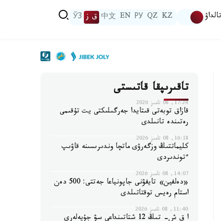
الداۋ
KZ
QZ
РУ
EN
中文
ق ز
ЎЗ
تاقىرىپقا قاتىستى
17:24, 08 تامىز 2026
قازاق توبەتى قىتايدا جەرگىلىكتى يت تۇقىمى
رەتىندە تانىلدى
16:18, 08 تامىز 2026
كليماتتىڭ وزگەرۋى ماتچا وندىرىسىنە قاۋىپ
ءتوندىردى
14:07, 08 تامىز 2026
«دەلفين» تايفۋنى جاپونياعا جەتتى: 500 دەن
استام رەيس توقتاتىلدى
11:40, 08 تامىز 2026
ا ق ش- تىڭ 12 شتاتىنداعى سۋ جۇيەلەرى