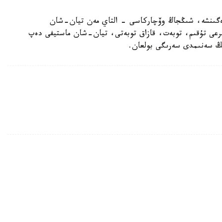
رەگىنشە، شىڭجاڭ وۆچاركاسى - التاي مەن تيان-شان
بايىرعى تۇقىم، توبەت، قازاق توبەتى، تيان-شان ماستيفى دەپ
دىڭ سەنىمدى سەرىگى بولعان.