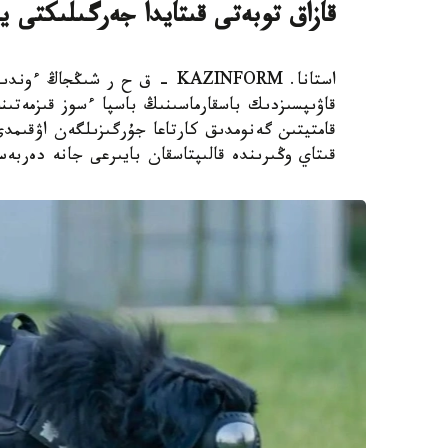
قازاق توبەتى قىتايدا جەرگىلىكتى ي
استانا. KAZINFORM – ق ح ر ش
قاۋىپسىزدىك باسقارماسىنىڭ باسپا ءسوز قىزمەتىن
قامتيتىن گەنومدىق كارتاعا جۇرگىزىلگەن اۋقىم
قىتاي وڭىرىندە قالىپتاسقان بايىرعى جانە دەربە