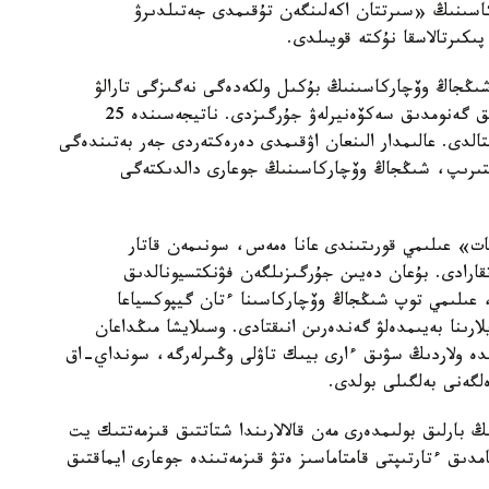
كاسىنىڭ «سىرتتان اكەلىنگەن تۇقىمدى جەتىلدىرۋ
پىكىرتالاسقا نۇكتە قويىلدى.
 شىڭجاڭ وۆچاركاسىنىڭ بۇكىل ولكەدەگى نەگىزگى تارالۋ
ايماقتارىن ارالاپ، 109 داراباسقا جوعارى ساپالى تولىق گەنومدىق سەكۆەنيرلەۋ جۇرگىزدى. ناتيجەسىندە 25
قتالدى. عالىمدار الىنعان اۋقىمدى دەرەكتەردى جەر بەتىندەگى
لىستىرىپ، شىڭجاڭ وۆچاركاسىنىڭ جوعارى دالدىكتەگى
ات» عىلىمي قورىتىندى عانا ەمەس، سونىمەن قاتار
اتقارادى. بۇعان دەيىن جۇرگىزىلگەن فۋنكتسيونالدىق
، عىلىمي توپ شىڭجاڭ وۆچاركاسىنا ءتان گيپوكسياعا
ارىنا بەيىمدەلۋ گەندەرىن انىقتادى. وسىلايشا مىڭداعان
ندە ولاردىڭ سۋىق ءارى بيىك تاۋلى وڭىرلەرگە، سونداي-اق
لگەنى بەلگىلى بولدى.
بارلىق بولىمدەرى مەن قالالارىندا شتاتتىق قىزمەتتىك يت
امدىق ءتارتىپتى قامتاماسىز ەتۋ قىزمەتىندە جوعارى ايماقتىق