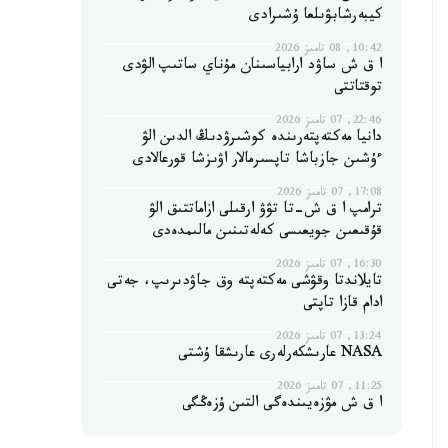
كيبەرشابۋىلعا ۇشىرادى
10:42, 08 تامىز 2026
ا ق ش ساۋد ارابياسىنان مۇناي ساتىپ الۋدى
توقتاتتى
22:46, 07 تامىز 2026
دانيا مەكتەپتەرىندە كوشىرۋدىڭ الدىن الۋ
ءۇشىن جازباشا تاپسىرمالار اۋىزشا قورعالادى
17:08, 07 تامىز 2026
ترامپ ا ق ش-تا تۋۋ ارقىلى ازاماتتىق الۋ
قۇقىعىن جويعىسى كەلەتىنىن مالىمدەدى
16:30, 07 تامىز 2026
تايلاندتا وقۋشى مەكتەپتە وق جاۋدىرىپ، جەتى
ادام قازا تاپتى
13:24, 07 تامىز 2026
NASA عارىشكەرلەرى عارىشقا ۇشتى
11:25, 07 تامىز 2026
ا ق ش مۋزەيىندەگى التىن ۇزەڭگى