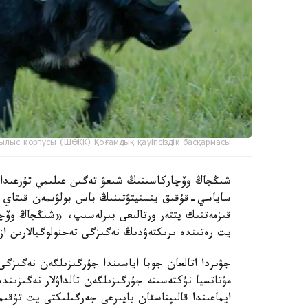
ылыс корпусы (ШӨҚК) Қоғамдық қауіпсіздік басқармасы
ساياسي-قۇقىق ينستيتۋتىنىڭ باس بولۋىمەن قىتاي عى
قىزمەتتىك يتتەر ورتالىعى بىرلەسىپ، «شىڭجاڭ وۆچا
يت رەتىندە ىرىكتەۋدىڭ نەگىزگى تەحنولوگيالارىن از
جۋىردا اتالعان جوبا اياسىندا جۇرگىزىلگەن نەگىزگى
مۋتاتسيا نۇكتەسىنە جۇرگىزىلگەن تالداۋلار نەگىزىن
ايماعىندا قالىپتاسقان بايىرعى جەرگىلىكتى يت تۇق