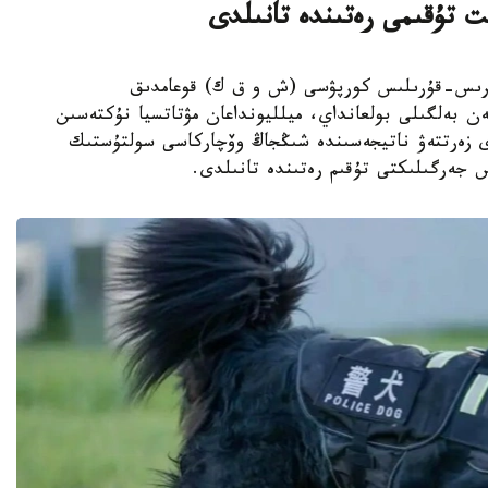
ت تۇقىمى رەتىندە تانىلدى
ىڭجاڭ ءوندىرىس-قۇرىلىس كورپۋسى (ش و ق ك) قوعامدىق
ەن بەلگىلى بولعانداي، ميلليونداعان مۋتاتسيا نۇكتەسىن
دى زەرتتەۋ ناتيجەسىندە شىڭجاڭ وۆچاركاسى سولتۇستىك
س جەرگىلىكتى تۇقىم رەتىندە تانىلدى.