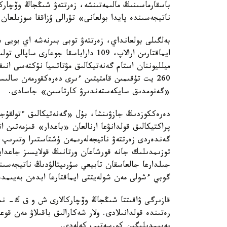
باسقارماسىنىڭ مالىمەتىنشە، زەرتتەۋ شىڭجاڭ وۆچار
ناتيجەسىندە پايدا بولعانى» تۋرالى ۇزاققا سوزىلعان 
بەلگىلى بولعانداي، زەرتتەۋ توبى بىرنەشە اي بويى
ميلليوننان استام گەنەتيكالىق مۋتاتسيا نۇكتەسى انى
260 يت تۇقىمىن قامتيتىن ءىرى دەرەكقورمەن سا
«گەنومدىق سايكەستەندىرۋ كارتاسىن» جاسادى.
دەرەككوزدىڭ جازۋىنشا، بۇل «گەنەتيكالىق ءتولقۇج
پراكتيكالىق قولدانۋعا ارنالعان «باعدار» قىزمەتىن 
گەندەردى زەرتتەۋ ناتيجەلەرىمەن ۇشتاستىرا وتىرىپ
توزىمدىلىك جانە قورشاعان ورتانىڭ قولايسىز جاعدايل
جىلدارعا جالعاسقان تابيعي سۇرىپتالۋدىڭ ناتيجەسى
گوبي ءشولى مەن شولەيتتى ايماقتارعا ابدەن بەيىمدە
قازىرگى ۋاقىتتا شىڭجاڭ وۆچاركالارى ش و ق ك- نىڭ 
رەتىندە قولدانىلادى. ولار شەكارالىق باقىلاۋ مەن قوع
بەيىمدىلىگىن كورسەتىپ كەلەدى.