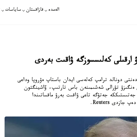
الەمدە
قازاقستان
ساياسات
ت
 ارقىلى كەلىسسوزگە ۋاقىت بەردى
K - ا ق ش پرەزيدەنتى دونالد ترامپ كەلەسى ايدان باستاپ ەۋروپا وداعى
قشى بولعان %50 باج سالىعىن ەنگىزۋ تۋرالى شەشىمىنەن باس تارتىپ، ۆاشينگتون
گە جەتىستىككە جەتۋگە تاعى ۋاقىت بەرۋ ماقساتىندا