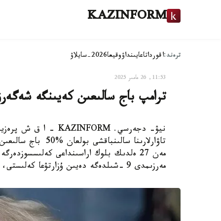
KAZINFORM
ترەند:
اقوردا
تاعايىنداۋ
وقيعا
2026-سايلاۋ
11:53, 26 مامىر 2025
ترامپ باج سالىعىن كەيىنگە شەگەرۋ
نيۋ- دجەرسي. AZINFORM
تاۋارلارىنا سالىنبا
مەن 27 ەلدىك بلوك اراسىنداعى كەلىسسوزدەر
مەرزىمدى 9 -شىلدەگە دەيىن ۇزارتۋعا كەلىستى، دەپ جازدى Reuters.