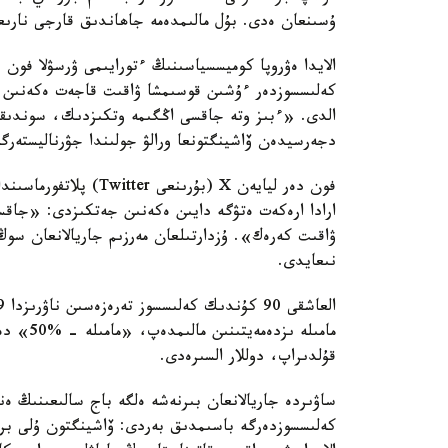
ۇسىنعان ەدى. بۇل مالىمدەمە جاھاندىق قارجى نارىعى
الايدا ەۋروپا كوميسسياسىنىڭ ءتورايىمى ۋرسۋلا فون 
كەلىسسوزدەر ءۇشىن قوسىمشا ۋاقىت قاجەت ەكەنىن ا
الدى. «ءبىز وتە جاقسى اڭگىمە وتكىزدىك، سوندىق
دجەرسيدەن ۆاشينگتونعا ورالۋ جولىندا جۋرناليستەرگە
فون دەر ليايەن X (بۇر
ۋاقىت كەرەك». ۇزدارتىلعان مەرزىم جاريالانعان سوڭ 
نىعايدى.
مامىلە ى
قۇلدىراپ، دوللار السىرەدى.
ساۋىردە جاريالانعان بىرنەشە ەلگە باج سالىعىنىڭ ە
كەلىسسوزدەرگە باسىمدىق بەردى: ۆاشينگتون ۇلى بريت