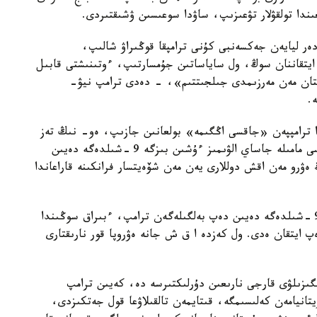
ندا تولقۋلار تۋعىزىپ، ساۋدا سوعىسىن ۋشىقتىردى.
دەر ليايەن جەكسەنبى كۇنى ترامپقا قوڭىراۋ شالىپ،
يتقاننان سوڭ، ول ساياساتىن جۇمسارتىپ، ءوتىنىشتى قابىل
تان مەن مەرزىمدى جىلجىتتىم»، - دەدى ترامپ نيۋ-
.
ىنعى Twitter) پلاتفورماسىندا ترامپپەن «جاقسى اڭگىمە» بولعانىن جازىپ، ەو- نىڭ تەز
ارادا ارەكەت ەتۋگە دايىن ەكەنىن جەتكىزدى: «جاقسى مامىلە جاساي الۋىمىز ءۇشىن بىزگە 9 -شىلدەگە دەيىن
ەۋرو مەن اقش دوللارى يەن مەن شۆەيتسار فرانكىنە قاراعاندا
العاشقى 90 كۇندىك كەلىسسوز تەرەزەسىن ناۋرىزدا 9 -شىلدەگە دەيىن دەپ بەلگىلەگەن ترامپ، ءبىراق سوڭىندا
زدەمەيتىنىن مالىمدەپ، «مامىلە - %50» دەپ ايتقان ەدى. ول كەزدە ا ق ش جانە ەۋروپا قور نارىقتارى
نگىزىلۋى قارجى نارىعىن دۇرلىكتىرسە دە، كەيىن ترامپ
انيامەن كەلىسىمگە، قىتايمەن تالقىلاۋعا قول جەتكىزدى،