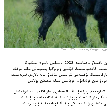
Фото: ҚХР Шыңжаң Өндіріс-құр
شىڭجاڭ وۆچاركاسىنىڭ شىعۋ تەگىن عىلىمي تۇرعىدان ناقتىلاۋ ماقساتىندا 2025 -جىلعى تامىزدا شىڭجاڭ
لىم اكادەمياسىنىڭ كۋنمين زوولوگيا ينستيتۋتى جانە شوقك
ركاسىنىڭ تۇقىمدىق تازالىعىن ساقتاۋ جانە ولاردى قىزمەتتىك
ىرلەۋ مەن قولدانۋ» جوباسىن ىسكە قوسقان بولاتىن.
 گەنومدىق زەرتتەۋدىڭ ناتيجەلەرى جاريالاندى. ميلليونداعان
دە عالىمدار شىڭجاڭ وۆچاركاسىنىڭ قىتايدىڭ سولتۇستىك
ىمى ەكەنىن راستادى. ش و ق ك قوعامدىق قاۋىپسىزدىك