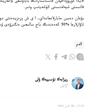
الايدا ەۋرووداقپەن قاتىناستاردىڭ باياۋلىعى «امەري
قاتىستى شيەلەنىستى كۇشەيتىپ وتىر.
بۇعان دەيىن حابارلانعانداي، ا ق ش پرەزيدەنتى دو
تاۋارلارعا %50 كەدەندىك باج سالىعىن ەنگىزۋدى ۇسىنعان ەدى.
الەم
ريزابەك نۇسىپبەك ۇلى
اۆتور
17:24, 08 تامىز 2026