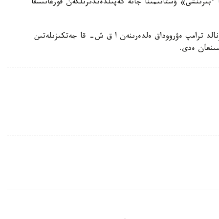
كا ءبىرىنشى» ۇستانىمىنا جانە كەپىلدەندىرىلگەن قورعانىسقا
نالد ترامپ ەۋرووداق ەلدەرىنەن ا ق ش- قا جەتكىزىلەتىن