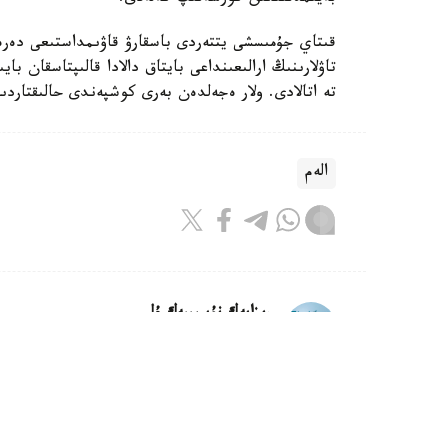
قىتاي جۇمىسشى يتتەردى باسقارۋ قاۋىمداستىعى دە
تاۋلارىنىڭ ارالىعىنداعى بايتاق دالادا قالىپتاسقان 
تە اتالادى. ولار ەجەلدەن بەرى كوشپەندى حالىقتار
الەم
ريزابەك نۇسىپبەك ۇلى
اۆتور
16:18, 08 تامىز 2026