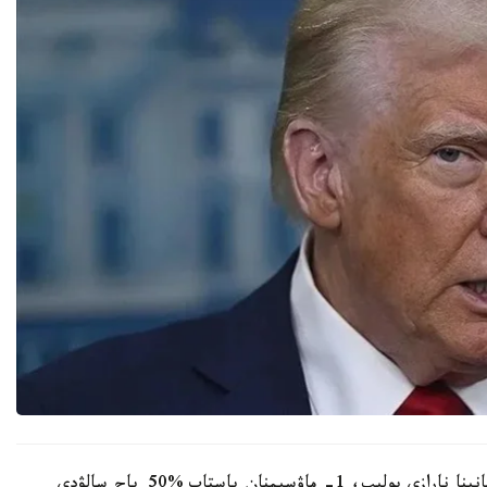
ترامپ جۇما كۇنى كەلىسسوزدەر جىلدام جۇرمەي جاتقانىنا نارازى بولىپ، 1- ماۋسىمنان باستاپ %50 باج سالۋدى