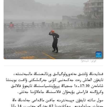
فوتو: شينحۋا
قىتايدىڭ ۇلتتىق مەتەورولوگيالىق ورتالىعىنىڭ مالىمەتىنشە،
تايفۋن العاش رەت جەكسەنبى كۇنى جەرگىلىكتى ۋاقىت بويىنشا
شامامەن 17:30-دا جىجياڭ پروۆينتسياسىنىڭ تايجوۋ قالالىق
وكرۋگىنە قاراستى يۋيحۋان قالاسىنىڭ جاعالاۋىنا جەتتى.
سول ساتتە تايفۋن ەپيسەنترىنە جاقىن ماڭداعى جەلدىڭ ەڭ
جوعارى جىلدامدىعى سەكۋندىنا 42 مەترگە جەتىپ، 14 بالل