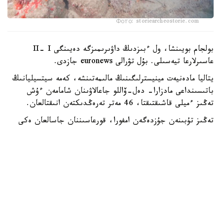
Фото: storiearcheostorie.com
بولجام بويىنشا، ول ءبىزدىڭ داۋىرىمىزگە دەيىنگى II- I
عاسىرلارعا تيەسىلى. بۇل تۋرالى euronews جازدى.
يتاليا مادەنيەت مينيسترلىگىنىڭ مالىمەتىنشە، كەمە سيتسيليانىڭ
باتىسىنداعى مادزارا- دەل-ۆاللو جاعالاۋىنان شامامەن ءۇش
تەڭىز ءميلى قاشىقتىقتا، 46 مەتر تەرەڭدىكتەن انىقتالعان.
تەڭىز تۇبىنەن جۇزدەگەن امفورا، قورعاسىننان جاسالعان ەكى
زاكىر شتوگى جانە سول ماتەريالدان جاسالعان تاعى ءبىر قۇرىلىم
تابىلدى.
يتاليانىڭ مادەنيەت ءمينيسترى الەسساندرو دجۋلي بۇل ولجانى
سوڭعى جىلدارداعى ەڭ ماڭىزدى سۋاستى ارحەولوگيالىق
جاڭالىقتارىنىڭ ءبىرى دەپ اتادى.