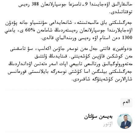
حالىقارالىق اۋەجايىندا 9-تامىزعا جوسپارلانعان 388 رەيس
توقتاتىلدى.
جەرگىلىكتى باق مالىمەتىنشە، شانحايداعى حۋنتسياو جانە پۋدۋن
اۋەجايلارىندا جوسپارلانعان رەيستەردىڭ شامامەن %60 ى، ياعني
1300 دەن استام اۋە رەيسى ورىندالماي قالدى.
«دولفين» قاتتى جەل مەن نوسەر جاۋىن اكەلىپ، سۋ تاسقىنى
مەن كوشكىن قاۋپىن كۇشەيتتى. قىتايدىڭ ۇلتتىق
مەتەورولوگيالىق ورتالىعى تابيعي اپات اسەر ەتەتىن اۋدانداردىڭ
جەرگىلىكتى بيلىگىن اسا كۇشتى نوسەرگە بايلانىستى قورعانىس
شارالارىن كۇشەيتۋگە شاقىردى.
الەم
بەيسەن سۇلتان
اۆتور