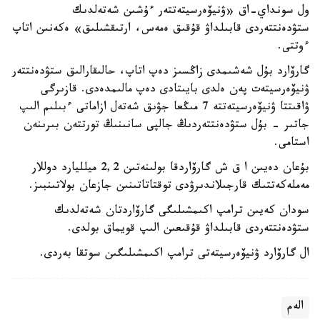
ول سونداي-اق «ۋنيۆەرسيتەتتەر ءۇشىن شەتەلدىك
ستۋدەنتتەردى قابىلداۋ قۇقىق ەمەس، ارتىقشىلىق» ەكەنىن اتاپ
ءوتتى.
گارۆارد بۇل شەشىمدى زاڭسىز دەپ اتاپ، حالىقارالىق ستۋدەنتتەر
ۋنيۆەرسيتەت پەن ەلدى بايىتادى دەپ مالىمدەدى. قازىرگى
ۋاقىتتا ۋنيۆەرسيتەتتە 7 مىڭعا جۋىق شەتەل ازاماتى ءبىلىم الىپ
جاتىر - بۇل ستۋدەنتتەردىڭ جالپى سانىنىڭ تورتتەن بىرىنەن
استامى.
بۇعان دەيىن ا ق ش گارۆاردقا بولىنەتىن 2,2 ميلليارد دوللار
مەملەكەتتىك قارجىلاندىرۋدى توقتاتاتىنىن جازعان بولاتىنبىز.
سودان كەيىن ترامپ اكىمشىلىگى گارۆاردتان شەتەلدىك
ستۋدەنتتەردى قابىلداۋ قۇقىعىن الىپ قويماق بولدى.
ال گارۆارد ۋنيۆەرسيتەتى ترامپ اكىمشىلىگىن سوتقا بەردى.
الەم