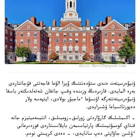
Фото: thecollegepost.com
ۋنيۆەرسيتەت ەندى ستۋدەنتتىك ۆيزا الۋعا قاجەتتى قۇجاتتاردى
بەرە المايدى. قازىردىڭ وزىندە وقىپ جاتقان شەتەلدىكتەر باسقا
ۋنيۆەرسيتەتتەرگە اۋىسۋعا ءماجبۇر بولادى، ايتپەسە ولار
دەپورتاتسياعا ۇشىرايدى.
- اكىمشىلىك گارۆاردتى زورلىق-زومبىلىق، انتيسەميتيزم جانە
قىتاي كوممۋنيستىك پارتياسىمەن بايلانىستاردى قوزدىرعانى
ءۇشىن جاۋاپتى دەپ سانايدى، - دەدى كريستي نوەم.