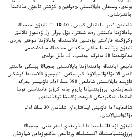
بولدى. وسىعان بايلانىستى «دولفين» كۇشتى تايفۋن ساناتىنا
جاتقىزىلدى.
شامامەن ءبىر ساعاتتان كەيىن، 18:40-تا تايفۋن جىجياڭ
جاعالاۋىنا ەكىنشى رەت شىقتى. بۇل جولى ول ۆەنجوۋ قالالىق
وكرۋگىنە قاراستى يۋەتسين قالاسىنىڭ جاعالاۋىنا سوققى بەردى.
تايفۋن ورتالىعىنا جاقىن ماڭداعى جەلدىڭ جىلدامدىعى
سەكۋندىنا 38 مەترگە جەتىپ، 13 بالل بولدى.
تابيعي اپاتتىڭ جاقىنداۋىنا بايلانىستى جىجياڭ بيلىگى حالىقتى
الدىن الا ەۆاكۋاتسيالاۋعا كىرىسكەن. تايچجوۋ قالاسىندا كوشكىن
قاۋپىنە بايلانىستى شامامەن 390 مىڭ ادام قاۋىپسىز جەرگە
شىعارىلدى. پروۆينتسيادا پاروم جانە كرۋيز قاتىناسىن قوسا
العاندا، تەڭىزدەگى قىزمەت ۋاقىتشا توقتاتىلدى.
شاڭحايدا دا قاۋىپتى ايماقتاردان شامامەن 30 مىڭ ادام
ەۆاكۋاتسيالاندى.
تايفۋن اۋە قاتىناسىنا دا ايتارلىقتاي اسەر ەتتى. جىجياڭ
پروۆينتسياسىنىڭ اكىمشىلىك ورتالىعى حاڭجوۋداعى شياوشان