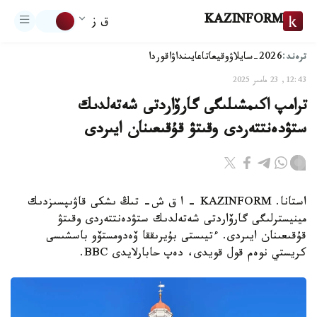
KAZINFORM
ق ز
ترەند:
2026-سايلاۋ
وقيعا
تاعايىنداۋ
اقوردا
12:43, 23 مامىر 2025
ترامپ اكىمشىلىگى گارۆاردتى شەتەلدىك
ستۋدەنتتەردى وقىتۋ قۇقىعىنان ايىردى
استانا. KAZINFORM - ا ق ش- تىڭ ىشكى قاۋىپسىزدىك
مينيسترلىگى گارۆاردتى شەتەلدىك ستۋدەنتتەردى وقىتۋ
قۇقىعىنان ايىردى. ءتيىستى بۇيرىققا ۆەدومستۆو باسشىسى
كريستي نوەم قول قويدى، دەپ حابارلايدى BBC.