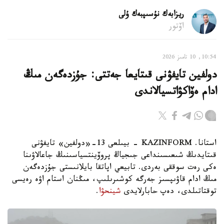
ريزابەك نۇسىپبەك ۇلى
اۆتور
10:54, 10 تامىز 2026
دولفين تايفۋنى قىتايعا جەتتى: جۇزدەگەن مىڭ
ادام ەۆاكۋاتسيالاندى
استانا. KAZINFORM - بيىلعى 13-«دولفين» تايفۋنى
قىتايدىڭ شىعىسىنداعى جىجياڭ پروۆينتسياسىنىڭ جاعالاۋىنا
ەكى رەت سوققى بەردى. تابيعي اپاتقا بايلانىستى جۇزدەگەن
مىڭ ادام قاۋىپسىز جەرگە كوشىرىلىپ، مىڭنان استام اۋە رەيسى
توقتاتىلدى، دەپ حابارلايدى
شينحۋا
.