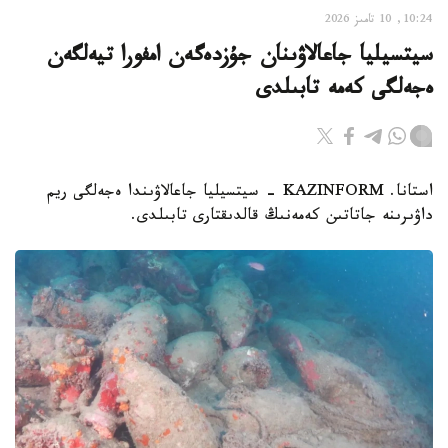
10:24, 10 تامىز 2026
سيتسيليا جاعالاۋىنان جۇزدەگەن امفورا تيەلگەن
ەجەلگى كەمە تابىلدى
استانا. KAZINFORM - سيتسيليا جاعالاۋىندا ەجەلگى ريم
داۋىرىنە جاتاتىن كەمەنىڭ قالدىقتارى تابىلدى.