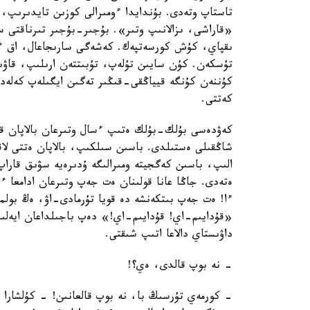
تاستاپ وتەدى. بۇندايدا ءومىرالى كوزىن تايدىرىپ، و
«قاراشى، ىزالانىپ وتىر». بۇجىر-بۇجىر تىرناقتى 
ىقپاي، كۇش كورسەتپەك. كەشەگى سارىجاعال، اق ءتۇب
تۇسكەن. كۇن سايىن تۇلەپ، تۇبىتتەن ارىلىپ، قاۋىر
كۇننەن كۇنگە قيياڭقى-قىڭىر تەگىن ايگىلەپ كەلەدى.
كەتتى.
كەۋدەسى بۇلك-بۇلك ەتىپ ءسال وتىرعان بالاپان قاي
شاڭقىلى ەستىلدى. باسىن سىلكىپ، بالاپان ەتتى لا
الىپ، باسىن كەگجيتە ومىرالىگە ۇدىرەيە سۋىق قارا
ەتەدى. جاڭا عانا قولىنان ەت جەپ وتىرعان ادامعا ء
ءا! ەت جەپ بىتكەنشە دە قويا تۇرمادى-اۋ، ەڭ بولما
«قۇدايىم-اي! قۇدايىم-اي!» دەپ باجىلداعان ايەل
داۋىستاي دالاعا اتىپ شىقتى.
- نە بوپ قالدى، ەي؟!
- كورمەي تۇرسىڭ با، نە بوپ قالعانىن! - كۇلشارا