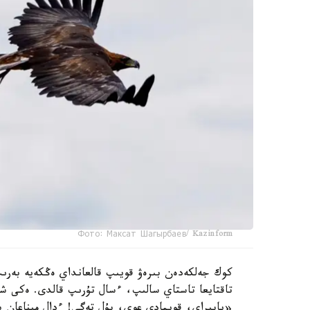
Фото: Максат Шагырбаев/ Kazinform
كوك جەلكەدەن بىرەۋ قويىپ قالعانداي ەڭكەيە بەرى
تاقتايعا تاستاي سالىپ، ءسال تۇرىپ قالدى. ەكى
«ياپىراي، قويمادى عوي، بۇل تەگى! ءدال مىناعان ب