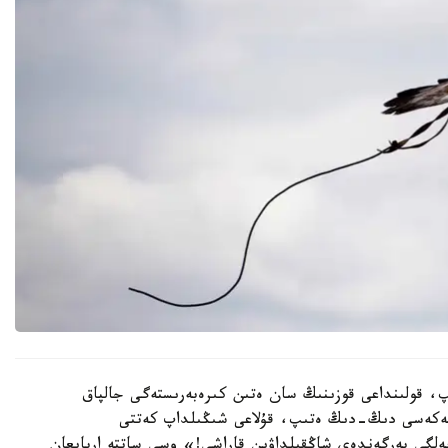
پ، قولىنداعى قوزىنىڭ سان ەتىن كىرەبەرىستەگى جالپاق
 شەكەسى دىڭ-دىڭ ەتىپ، قۇلاعى شىڭىلداپ كەتتى
ەلگى بەرگەندەي شاڭقىلداۋىن قاراشى!» وسى ساتتە اربايعان