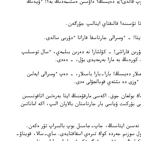
بوپ قالدى؟» دەيسىڭ؟ داۋسىن ەستىمەدىڭ بە؟! ءۇيدىڭ
 تۇسىندا قالىقتاي اينالىپ جۇرگەن.
! - ءومىرالى جارتاسقا قاراتا ءدۇربى سالدى.
ىن قاراشى! - كۇلشارا نە دەرىن بىلمەي، ءسال توسىلىپ
كوردىڭ بە مازا بەرمەيدى بۇل، - دەدى.
ار دەيسىڭ! بارا-بارا باسىلار، - دەپ ءومىرالى ايەلىن
 ءوزى دە ىشتەي قوبالجۋلى ەدى.
شەك بولعان جوق. اكەسى مارقۇمنىڭ ايتا بەرەتىن اتاقونىسىن
بۇركىت ۇياسى بار جارتاستان بالاپان الىپ، اكە اماناتىن
 نەسىن ايتاسىڭ، جاپ-جاسىل بوپ بالبىراپ تۇر ەكەن.
ول سوزىم جەردە كوك تىرەي اسقاقتايدى. ساي-سالا، قويناۋ-