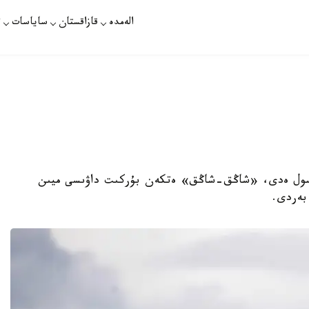
الەمدە
قازاقستان
ساياسات
ت
سول ەدى، «شاڭق-شاڭق» ەتكەن بۇركىت داۋىسى ميىن
بەردى.