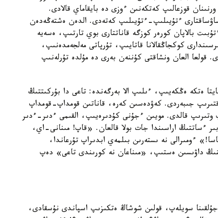
رنىنان قوزعالىپ كەتكەنىن ءوزى دە بايقاماي قالادى.
ساۋساقتارى ءتۇيىلىپ-ءتۇيىلىپ كەتەدى. الدەن ەشتەڭەدەن
ىت بالاپان كورەر كوزگە قاناتتارى بوي تارتىپ، ەسەيە
سىندارى كوكجاڭقالانا قاتايىپ، تۇرپاتى مەلجەمدەنىپ،
 قولعا العان ونشاقتى كۇننەن بەرى دە مۇلدە تۇرلەنىپ
تا ەتكە ەڭكەيىپ، ءىلىپ الا بەرگەندە: تاعى دا بۇركىتتىڭ
قتىرىپ جىبەردى. كەۋدەسىن كەرە، قاناتىن قومداپ-قومداپ
پ وتىرىپ قالدى. مويىن ءجۇنى كۇدىرەيىپ، القىمى ءدىر-ءدىر
بىر ءساتتىڭ اراسىندا جات بولا قالعان. «قاپ! مىنانى-اي،
سا!» ءومىرالى نە ىستەرىن بىلمەي ابدىراپ تۇرعاندا،
ىنىڭ داۋىسىن ەستىپ، «مىناعان نە كورىندى تاعى» دەپ
 جۇلقىنا سويلەپ، قولىن شوشاڭ ەتكىزىپ اسپاندى نۇسقادى،