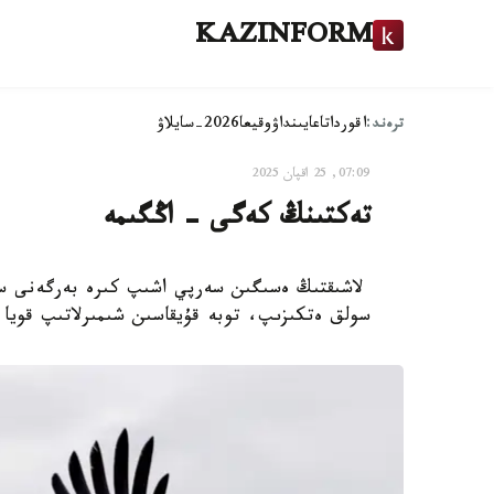
KAZINFORM
ترەند:
اقوردا
تاعايىنداۋ
وقيعا
2026-سايلاۋ
07:09, 25 اقپان 2025
تەكتىنڭ كەگى - اڭگىمە
لاشىقتىڭ ەسىگىن سەرپي اشىپ كىرە بەرگەنى 
سولق ەتكىزىپ، توبە قۇيقاسىن شىمىرلاتىپ قويا 