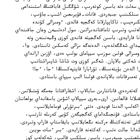
داي سەلت ەتە باسىن كوتەرىپ، شۇڭگىل قاباقتىڭ استىنداعى
 سىلكىنىپ جىبەردى. قانات-قۇيرىعىن اشىپ-جاۋىپ،
يىپ، تاكاپپارلانا كەگجيە قالدى. ءومىرالى كۇندە
ەلەتىپ وتىرىپ تاماقتاندىراتىن. سول ادەتىمەن وعان جاقىنداي
نا قارايدى. باسىن كەگجيتە قاندى كوزى وڭمەنىنەن وتە
ىمداي شەڭگەلدەپ، الدەنەگە ىزالى كەسكىن تانىتادى. «ا،
مىرالى قولىن سوزىپ سيپاماق بولىپ ەدى، اۋزىن ارانداي
ت شەكتى بالاپان. شەگىر كوزى وت شاشا شاپىراشتانىپ
 الدەن بۇيتەسىڭ، تۇرابارا قايتپەكسىڭ! ءجا، ءجا!
مىرقانات بالاپاندى قولىنا الىپ سيپاي باستادى.
ەتەردەي قاناتتارىن سابالاپ، اشقاراقتانا جەمگە ۇمتىلاتىن.
انا قالعانىن. ارى-بەرى سيپالاپ اشۋىن باسقانداي بولعاننان
ەلىپ الدىنا قويدى. ەتتى ءبىرتۇرلى قوماعايلانىپ،
باستادى. قۇنجىڭداماي كەگجيگەن كۇيى كەرىلە تارتىپ،
تى تەنتەكتىڭ ەركىنە ىڭعايلانىپ بايقاستاپ قاراپ وتىردى.
دانا جالت ەتىپ، كەكتەنە قارايدى. ءبىر ءسات مويىن
لعىتىپ جىبەرىپ، باسىن سىلكىپ قالىپ، شەكەلەپ كوز