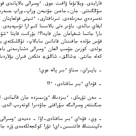
قارايدى. ويلانۋعا ۋاقىت جوق. ءومىرالى بالاپاندى ق
سۇڭگىتتى. جان-جاعىن جۇنمەن وراپ-وراپ جىبەرىپ اۋ
تەمىردەي سەزىلەدى. تىرناقتارى، ءتىپتى قولعاپتان 
ايقاي سالدى. باۋىر ەتى بالاسىنا كىم ارا تۇسپەيدى.
بارا جاتسا شىقپاعان جان قايدا؟! بۇركىت قايتا ءشۇ
قۇس مۇلدە جاقىننان قاناتىن سابالاپ، تۇڭلىكتەي 
بولدى. كوزىن جۇمىپ العان ءومىرالى ەشنارسەنى باعام
كەلە جاتتى. «شاڭق، شاڭق» ەتكەن قىران بۇلاردىڭ 
- ياپىراي، مىناۋ ءبىر پالە عوي!
- قۇداي ءبىر ساقتادى، ءا؟
- سەن تۇرماق، ءبىزدىڭ ءوزىمىزدە جان قالمادى. ام
جىگىتتەر ومىرالىگە سۇراقتى جاۋدىرا كوتەرىپ الدى.
- وي، قۇداي ءبىر ساقتادى-اۋ! - دەيدى ءومىرالى د
ەكپىنىنىڭ قاتتىسىن-اي! تۋرا كوكجەلكەمدى ۇزە جاز