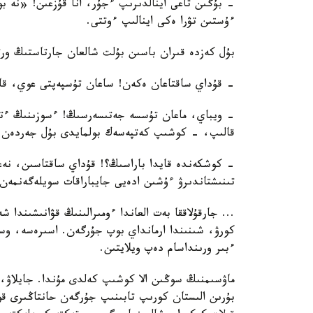
- بۇگىن تاعى اينالدىرىپ ءجۇر، انا قۇزعىن! «نە 
ءۇستىن تۋرا ەكى اينالىپ ءوتتى.
بۇل كەزدە قىران باسىن بۇلت شالعان جارتاستىڭ ورتا
- قۇداي ساقتاعان ەكەن! ساعان تۇسپەپتى عوي، قايتا
- ويباي، ماعان تۇسسە جەتىسەرسىڭ! ءسوزىنىڭ ءتۇر
قالىپ، - كوشىپ كەتپەسەك بولمايدى بۇل جەردەن. 
- كوشكەندە قايدا باراسىڭ؟! قۇداي ساقتاسىن، نەعىل
تىنىشتاندىرۋ ءۇشىن ادەيى جايباراقات سويلەگەنمەن
... جارقۇلاققا بەت العاندا ءومىرالىنىڭ قۋانىشىندا 
كورۋ، شىنىندا ارمانداي بوپ جۇرگەن. اسىرەسە، وسى 
ءبىر ورىنداسام دەپ ويلايتىن.
ماۋسىمنىڭ سوڭىن الا كوشىپ كەلدى مۇندا. جايلاۋ،
بۇرىن الىستان كورىپ تابىنىپ جۇرگەن حانتاڭىرى ق