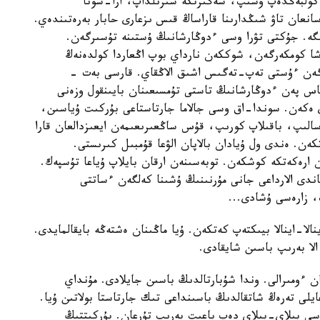
ر كولبەڭدەپ ۇشىپ، شەگىرتكە شىرىلداپ، ارا-سونا
عان تاۋ شىڭدارىنا قاراساڭ قىس ىزعارى حابار بەرەتىندەي.
ىگە. جۇكتى تۋرا وسى ءدوڭارشانىڭ ۇستىنە تۇسىرگەن.
شا كومكەرگەن، شوككەن نارداي بوپ اڭعاردا كولدەنەڭ
گەن ءۇستى تەپ-تەگىس اشىق الاڭقاي. قارسى بەت -
اس پەن ءدوڭارشانىڭ تاستى تۇمسىعىنان بايىنقول وزەنى
دى ەكەن. سوندا-اق وسى جالاما جارتاستاعى بۇركىت ۇياسىن،
الىپ، باقىلاپ كورىپ، قۇس ساڭعىرىعىمەن ايعىزدالعان قارا
ەن. ەندى ول ۇيادان بالاپان الۋعا قۇمبىل كىرىستى.
ارەكەتكە كوشكەن. توبەسىنەن ارقان بايلاپ ۇياعا تۇسپەك.
ندى الارداعى جانى مۇرنىنىڭ ۇشىنا كەلگەن ءساتتى
، زارەسى ۇشادى...
نالا-اينالا بيىكتەپ كەتكەن. ۇيا ماڭىنان ەشتەڭە بايقالمايدى.
لا بەرىپ باسىن شايقادى.
ان ءومىرالى. وندا شۇبارتالدىڭ باسىن جايلادى. مۇنداي
ايلى تەرەڭ شاتقالدىڭ باسىنداعى تىك جارتاستا بولاتىن ۇيا.
سى بىلاي-بىلاي دەپ باعىت بەرىپ تۇرعان. بۇركىتتىڭ