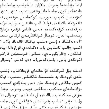
ارشا بۇتاعىندا وتىرعان بالاپان دا شوشىپ ويانعان
قانشەگىر كوزى جاسىلدانا ۇشقىن اتىپ، ءدۇر-ءدۇر
كەۋدەسىن كەرىپ-سوزىپ، كوكجاسىل جۇندەرى تىكىرە
تاڭەرتەڭ بالاپاندى قولىنا الىپ قاناتىن سيپاپ، ەرك
بەرگەندە، كۇندەگىدەي ەمەس قاباعى تۇنەرە ىزعارلا
زىلدەنىپ العان. شومبال تىرناقتارىمەن ارشانى سىع
ءا، ەنەڭنىڭ داۋسىن ەستىپ مياتتانا قالدىڭ با؟» ءو
اشىپ «الىپ تاستايىن با» دەگەندەي قورازدانا ايبا
كەتكەن. «قارايگور-ەي، مىنانى! قىرسىعۋىن قاراشى!
اشۋىڭدى باس، باتىرەكەسى!» دەپ كەلىپ ءومىرالى تە
ادەتتە بۇل كىرگەندە قۋانعانداي قوزعالاقتاپ، ۇشىپ ك
ەندى كوردىڭ بە ەنەسىنىڭ شاڭقىلىن ەستىپ، قياڭقىل
كەيىن جاڭاعى قوزىنىڭ سان ەتىن بىلەۋلەي كەسىپ اك
ىزالانعانداي سىلكىپ-سىلكىپ قويىپ وتىرىپ جۇتا 
جۇلقي سىلكىنىپ، پاڭ قيمىل تانىتادى. ءومىرالى تەك
ول دا مۇنى ءبىلىپ وتىرعانداي شۇڭگىل كوزى جاسىل
جۇندەرى تىكىرەيىپ، ەتتى سالق-سۇلق ەتكىزىپ قى