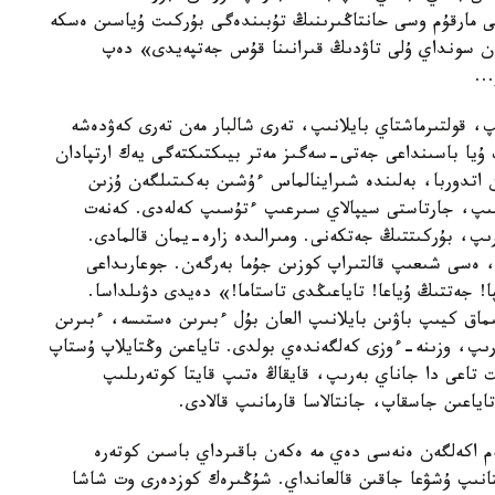
 مارقۇم وسى حانتاڭىرىنىڭ تۇبىندەگى بۇركىت ۇياسىن ەسكە
مەن سونداي ۇلى تاۋدىڭ قىرانىنا قۇس جەتپەيدى» دەپ
..
، قولتىرماشتاي بايلانىپ، تەرى شالبار مەن تەرى كەۋدەشە
ۇيا باسىنداعى جەتى-سەگىز مەتر بيىكتىكتەگى يەك ارتپادان
 اتدوربا، بەلىندە شىراينالماس ءۇشىن بەكىتىلگەن ۇزىن
يىنىپ، جارتاستى سيپالاي سىرعىپ ءتۇسىپ كەلەدى. كەنەت
ىپ، بۇركىتتىڭ جەتكەنى. ومىرالىدە زارە-يمان قالمادى.
ا، ەسى شىعىپ قالتىراپ كوزىن جۇما بەرگەن. جوعارىداعى
ا! جەتتىڭ ۇياعا! تاياعىڭدى تاستاما!» دەيدى دۋىلداسا.
ىماق كيىپ باۋىن بايلانىپ العان بۇل ءبىرىن ەستىسە، ءبىرىن
رىپ، وزىنە-ءوزى كەلگەندەي بولدى. تاياعىن وڭتايلاپ ۇستاپ
تاعى دا جاناي بەرىپ، قايقاڭ ەتىپ قايتا كوتەرىلىپ
ياعىن جاسقاپ، جانتالاسا قارمانىپ قالادى.
م اكەلگەن ەنەسى دەي مە ەكەن باقىرداي باسىن كوتەرە
اتتانىپ ۇشۋعا جاقىن قالعانداي. شۇڭىرەك كوزدەرى وت شاشا