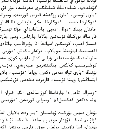
قولات كوكوراي شالعىنعا بوگىپ، ەتەكتە كوبەلەكتە
گۋىلدەپ، شىلدەنىڭ شىلىڭگىرى سەزىلسە، مۇز قۇرسان
ءبارى توسىن، ءبارى وزگەشە قىزىق كورىندى ومىرال
ءدوڭارشا دەسە - ءدوڭارشا. ەكى قاپتالىن قالىڭ ار
جاتقان بيىك ءدوڭ. ادەيى جاساعانداي جۇك تۇسىر
قاراساڭ بوركىڭ تۇسەتىن جالاما جارتاس. وسى جارت
قىسىلا اعىپ، كوبىگىن اسپانعا اتا بۋىرقانىپ جاتا
اكەسىنىڭ ايتۋىنشا جوبالاپ، ەرتەلى-كەش ءدۇربى س
جارتاستىڭ قۋىسىنداعى ۇيانى ءدال تاۋىپ كوزى جەتك
كوشىرىسىپ كەلگەن جىگىتتەردى جىبەرمەي، تەزىنەن 
بۇنىڭ ءبارى تۇك ەمەس ەكەن. ۇياعا ءتۇسىپ، بالاپا
ايتساڭشى! ويىنا تۇسسە، قازىردە دەنەسى تۇرشىگىپ
ءومىرالى تاعى دا جارتاسقا كوز سالدى. الگى قىران اي
«نە دەگەن كەكشىل!» ءومىرالى كوزىنەن ءدۇربىنى ا
بۇعان دەيىن بۇركىت ۇياسىنان ءبىر رەت بالاپان الع
ءزاۋلىم شىڭ-قۇزدار جوق ول جاقتا. قالىڭ، نۋ قاراع
مۇنداي اسا قاۋىپتى بولعان جوق. قارسى بەتتەن اكە