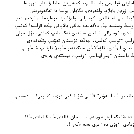
ولعاپتى قولىمەن باسسالىپ، كەنەپپەن جابا ۇستاپ دورباعا
زىن بايلاپ ۇلگەردى. بالاپان بولسا دا تەگەۋىرىنى
ءبىلىنىپ تە قالدى. ءومىرالى جانۇشىرا جوعارىعا «تارت» دەپ
 ونىڭ ۇستىنە جار دەگەندە جالقى بالاپانى جات قولىندا كەتىپ
يىلدى. ءومىرالى تاياعىن سىلتەي تەڭسەلىپ كەتتى. بۇل جولى
بولىپ ءتونىپ كەلىپ، جەلكە تۇسىنان تەۋىپ وتكەندەي
داي المادى. قاۋمالاعان جىگىتتەر جابىلا تارتىپ شىعارىپ
باسىنان ءبىر اينالىپ ءوتىپ، بيىكتەي بەردى.
انسىز با، ايتەۋىر؟ قاتتى شۇيلىكتى عوي، ءتىپتى! - دەسىپ
ە ەنتىگە ازەر سويلەپ، - جان قالدى ما، قالمادى ما؟!
دادى. ءوزى دە ءىرى نەمە ەكەن!..