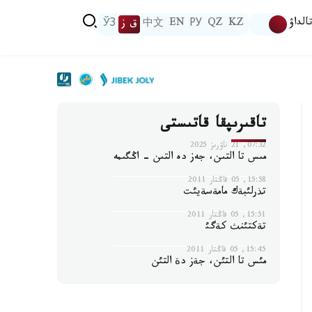
الداۋ
KZ
QZ
РУ
EN
中文
ق ز
ЎЗ
تاقىرىپقا قاتىستى
07:32, 21 ناۋرىز 2025
مىس تا التىن، جەز دە التىن - اڭگىمە
15:58, 05 قاڭتار 2011
تذرلئبةك مامةسةيئت
15:51, 05 قاڭتار 2011
تةكتئنث كةگئ
15:45, 05 قاڭتار 2011
مئس تا التئن، جةز دة التئن