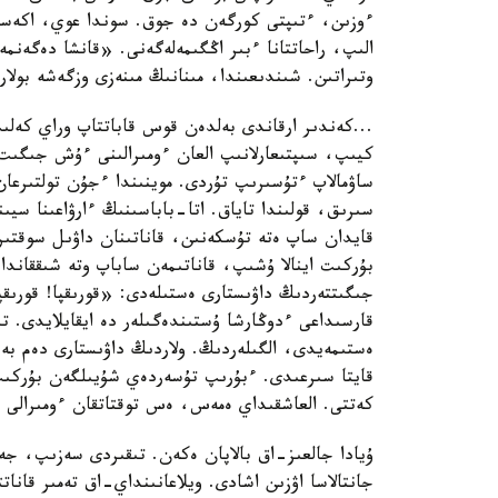
ءوزىن، ءتىپتى كورگەن دە جوق. سوندا عوي، اكەسى
الىپ، راحاتتانا ءبىر اڭگىمەلەگەنى. «قانشا دەگەن
وتىراتىن. شىندىعىندا، مىنانىڭ مىنەزى وزگەشە بولار.
...كەندىر ارقاندى بەلدەن قوس قاباتتاپ وراي كەلىپ
كيىپ، سىپتىعارلانىپ العان ءومىرالىنى ءۇش جىگىت 
ساۋمالاپ ءتۇسىرىپ تۇردى. موينىندا ءجۇن تولتىرعان
سىرىق، قولىندا تاياق. اتا-باباسىنىڭ ءارۋاعىنا س
قايدان ساپ ەتە تۇسكەنىن، قاناتىنان داۋىل سوقتىر
بۇركىت اينالا ۇشىپ، قاناتىمەن ساباپ وتە شىققاند
جىگىتتەردىڭ داۋىستارى ەستىلەدى: «قورىقپا! قورىقپ
قارسىداعى ءدوڭارشا ۇستىندەگىلەر دە ايقايلايدى. ت
ەستىمەيدى، الگىلەردىڭ. ولاردىڭ داۋىستارى دەم بە
قايتا سىرعىدى. ءبۇرىپ تۇسەردەي شۇيىلگەن بۇركىت 
كەتتى. العاشقىداي ەمەس، ەس توقتاتقان ءومىرالى تا
ۇيادا جالعىز-اق بالاپان ەكەن. تىقىردى سەزىپ، جە
جانتالاسا اۋزىن اشادى. ويلاعانىنداي-اق تەمىر قان