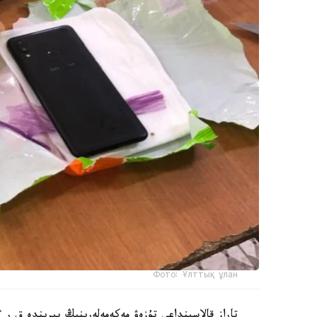
Фото: Ұлттық ұлан
تاراز قالاسىنداعى تۇزەۋ مەكەمەلەرىنىڭ بىرىندە ق 