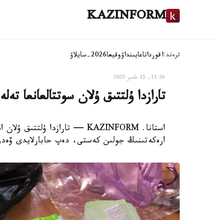
KAZINFORM
ترەند:
اقوردا
تاعايىنداۋ
وقيعا
2026-سايلاۋ
11:26, 15 مامىر 2025
تارازدا ۇلتتىق ۇلان سوتتالعانعا تە
استانا. KAZINFORM — تارازدا ۇ
ارەكەتىنىڭ جولىن كەستى، دەپ حابارلايدى ۆەدو