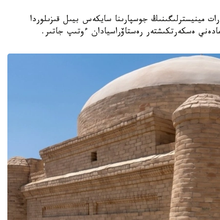
نيەت جانە اقپارات مينيسترلىگىنىڭ جوسپارىنا سايكەس بيىل قىزىلوردا
مادەني ەسكەرتكىشتەر رەستاۆراسيادان ءوتىپ جاتىر.