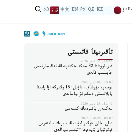
الداۋ
KZ
QZ
РУ
EN
中文
ق ز
ЎЗ
تاقىرىپقا قاتىستى
14:56, 06 تامىز 2026
قىزىلوردادا 32 جەكە مەكتەپتىڭ تەڭ جارتىسى
جابىلىپ قالدى
10:07, 06 تامىز 2026
نوسەر، بۇرشاق، داۋىل: 16 وڭىرگە اۋا رايىنا
بايلانىستى ەسكەرتۋ جاسالدى
11:40, 05 تامىز 2026
سەكسەن باتىردىڭ كىسەسى
09:07, 05 تامىز 2026
تيان-شان قوڭىر ايۋىنىڭ سيرەك ساتتەرىن
فوتوتۇزاق ۆيدەوعا ءتۇسىرىپ الدى