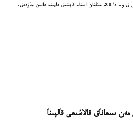
ىنداعانىن جازدىق.
ەن سىعاناق قالاشىعى قالپىنا