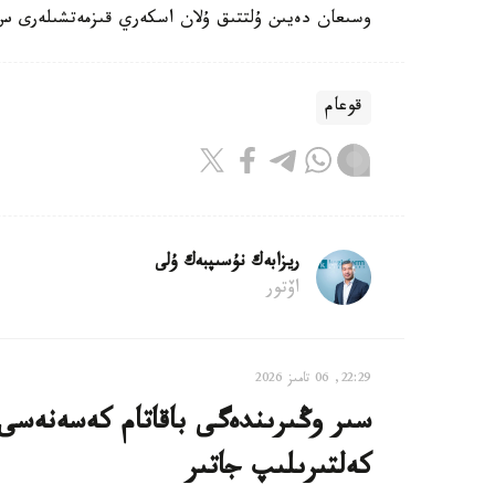
وسىعان دەيىن ۇلتتىق ۇلان اسكەري قىزمەتشىلەرى س ق و- دا 200 مىڭنان استام قاپشىق داي
قوعام
ريزابەك نۇسىپبەك ۇلى
اۆتور
22:29, 06 تامىز 2026
سىر وڭىرىندەگى باقاتام كەسەنەسى م
كەلتىرىلىپ جاتىر