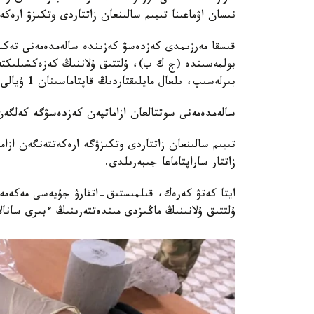
نىسان اۋماعىنا تىيىم سالىنعان زاتتاردى وتكىزۋ ارەكە
قىسقا مەرزىمدى كەزدەسۋ كەزىندە سالەمدەمەنى تەكسە
بولمەسىندە (ج ك ب)، ۇلتتىق ۇلاننىڭ كەزەكشىلىكت
بىرلەسىپ، ىلعال مايلىقتاردىڭ قاپتاماسىنان 1 ۇيالى تەلەفون مەن 2 USB زاريادتاۋ شنۋرىن تاپتى.
سالەمدەمەنى سوتتالعان ازاماتپەن كەزدەسۋگە كەلگەن
تىيىم سالىنعان زاتتاردى وتكىزۋگە ارەكەتتەنگەن ازا
زاتتار ساراپتاماعا جىبەرىلدى.
ايتا كەتۋ كەرەك، قىلمىستىق-اتقارۋ جۇيەسى مەكەمەل
ۇلتتىق ۇلانىنىڭ ماڭىزدى مىندەتتەرىنىڭ ءبىرى سانال