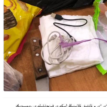
ر ءى ءى م ۇلتتىق ۇلانىنىڭ اسكەري قىزمەتشىلەرى رەجيمدىك