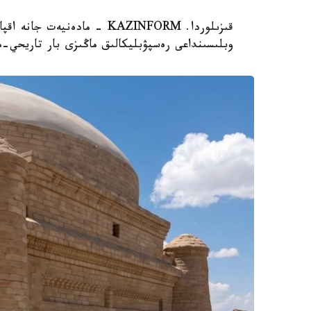
قىزىلوردا. KAZINFORM - مادە
وبلىسىنداعى رەسپۋبليكالىق ماڭىزى بار تاريحي-