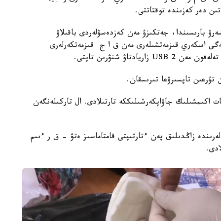
تىن دەر كەزىندە توقتاتتى.
رۋ بارىسىندا، جەتكىزۋ مەن كەزدەسۋلەردى باقىلاۋ
ەگى اسكەري قىزمەتشىلەرى مەن ق ا ج قىزمەتكەرلەرى
 تۇرعىن تاپسىرۋعا تىرىسقان.
مات اكىمشىلىك جاۋاپكەرشىلىككە تارتىلادى. ال تاركىلەنگەن
ەرىندە زاڭدىلىق پەن ءتارتىپتى قامتاماسىز ەتۋ - ق ر ءىىم
ادى.