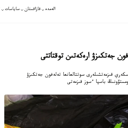
الەمدە
قازاقستان
ساياسات
ت
لەفون جەتكىزۋ ارەكەتىن توقتاتتى
لتتىق ۇلان اسكەري قىزمەتشىلەرى سوتتالعانعا تەلەفون جەتكىزۋ
مستۆونىڭ باسپا ءسوز قىزمەتى