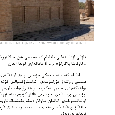
да облыстық тарихи-мәдени мұраны қорғау орталығы
قازالى اۋدانىنداعى باقاتام كەسەنەسى مەن جاڭاقورعان
«قازقايتاجاڭارتۋ» ر م ك ماماندارى قولعا العان.
- باقاتام كەسەنەسىندەگى جۇمىس تولىق اياقتالدى. ر
عىلىمي زەرتتەۋ جۇرگىزىلدى. كونسترۋكسيالىق كۇشەي
بولشەكتەردى عىلىمي نەگىزدە تولىقتىرۋ جانە تاريحي م
جۇمىسى ورىندالدى. سونىمەن قاتار كۇمبەزدىڭ قورعا
اباتتاندىرىلدى. اتالعان شارالار ەسكەرتكىشتىڭ تار
ساقتالۋىن قامتاماسىز ەتەدى، - دەدى وبلىستىق تاري
تالعات بەرديەۆ.