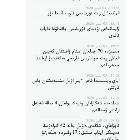
11:42, 04 تامىز 2026
الماتىدا ل ر ت قۇرىلىسى قاي ساتىدا تۇر
15:42, 03 تامىز 2026
زايسانداعى اۋەجاي قۇرىلىسى اياقتالۋعا تاياپ
قالدى
15:06, 03 تامىز 2026
ەلىمىزدە 70 جىلدان استام ۋاقىتتان كەيىن
العاش رەت جولبارىس تاريحي مەكەندەۋ ارەالىنا
جىبەرىلدى
14:52, 03 تامىز 2026
اباي وبلىسىندا تاعى ءبىر اۋىل ىشىمدىكتەن باس
تارتتى
14:23, 03 تامىز 2026
شىلدەدە شەكارادان وتپەك بولعان 4 مىڭ شەتەل
ازاماتى ۇستالدى
07:12, 03 تامىز 2026
نايزاعاي، شاڭدى داۋىل جانە 42 گرادۋسقا
دەيىنگى اپتاپ ىستىق: 17 وڭىردە ەسكەرتۋ