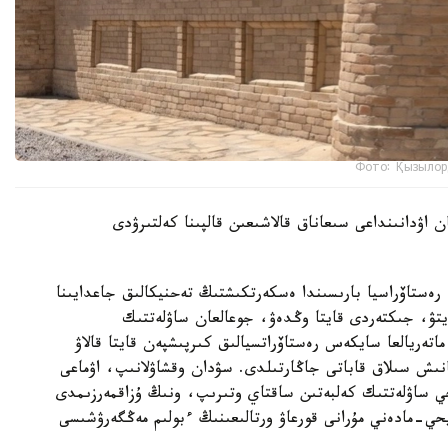
Фото: Қызылор
 اۋدانىنداعى سىعاناق قالاشىعىن قالپىنا كەلتىرۋدى
ەستاۆراسيا بارىسىندا ەسكەرتكىشتىڭ تەحنيكالىق جاعدايىنا
تۋ، جىكتەردى قايتا وڭدەۋ، جوعالعان ساۋلەتتىك
اتەريالعا سايكەس رەستاۆراتسيالىق كىرپىشپەن قايتا قالاۋ
نىش سىلاق قاباتى جاڭارتىلدى. سۋدان وقشاۋلانىپ، اۋماعى
يحي ساۋلەتتىك كەلبەتىن ساقتاي وتىرىپ، ونىڭ ۇزاقمەرزىمدى
حي-مادەني مۇرانى قورعاۋ ورتالىعىنىڭ ءبولىم مەڭگەرۋشىسى