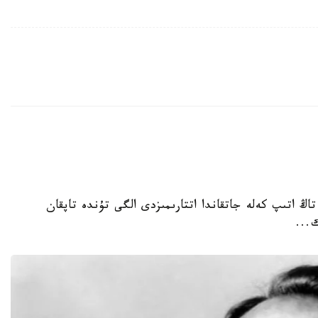
 تاڭ اتىپ كەلە جاتقاندا اتتارىمىزدى الگى تۇندە تاپقان
...