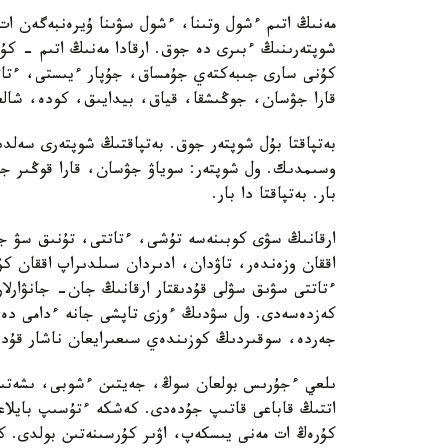
مەنىڭ اتىم ءشول وتىنا، ءشول سۋىنا ۇيرەنبەگەن ات،
شوپتەرىنىڭ ءبىرى دە جوق. ارقادا مەنىڭ اتىم - 
كۇنى سارى جىبەكتەي جۇمساق، جۇپار ءيىستى، ءتاتت
قارا جۋسان، جوڭىشقا، قياق، بيدايىق، كودە، شالعى
بەتپاقتا بۇل شوپتەر جوق. بەتپاقتىڭ شوپتەرى سەلدى
وسىمدىك. ول شوپتەر: سوياۋ جۋسان، قارا قوڭىر ج
بار. بەتپاقتا دا بار.
ارقانىڭ سۋى كوبىنەسە تۇشى، ءتاتتى، تۇنىق سۋ جان
اققان وزەندەر، تاۋدان، ادىردان سىلدىراپ اققان كۇ
ءتاتتى سۋىق سۋلى قۇدىقتار ارقانىڭ جان- جانۋارل
كەزدەسەدى. ول سۋدىڭ ءوزى تاپشى جانە ءدامى دە با
جەردە، سوقىردىڭ كوزىندەي سىعىرايعان ناشار قۇدىقش
ىلعي ءجۇرىس بولعان سوڭ، جەيتىن ءشوبى، ىشەتىن 
اتتىڭ قاباعى قاتىپ جۇدەدى. كەشكە ءتۇسىپ بايلاعا
كۇرەڭ ات مەنى يىسكەپ، اۋىر كۇرسىنەتىن بولدى. كە