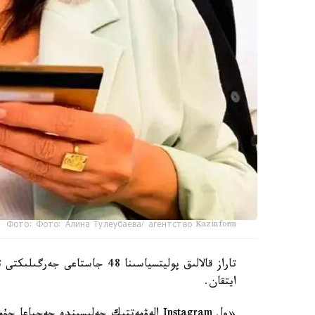
Фото: Фото: Алина Тулеубаева/ агентство Kazinform
تاراز قالالىق پوليتسياسىنا 48 ج
ايتقان.
«ول Instagram الەۋمەتتىك جەلىسىندە چەحي