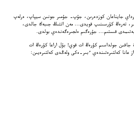
رداي جايناعان كوزدەرىن، جۇپ- جۇمىر جونىن سيپاپ، ەرلەپ
ىر، تەرەڭ كۇرسىنىپ قويدى... مەن اتتىڭ جىبەك جالدى،
بەتىمدى قىستىم... جۇرەگىم ەلجىرەگەندەي بولدى.
جاقىن جولداسىم كۇرەڭ ات قوي! بۇل اراعا كۇرەڭ ات
از عانا كەلتىرەتىندەي ءبىر-ەكى ولەڭدى كەلتىرەيىن: