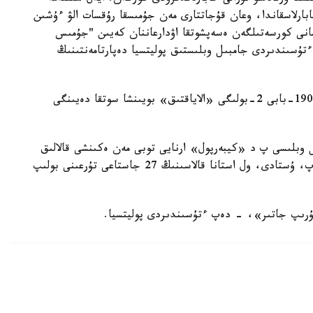
ارلاسقاندا، وعان قۇجاتتارى مەن جۇمىسقا رۇقسات الۋ ءۇشىن
قشانى كورسەتىلگەن ەسەپشوتقا اۋدارعاننان كەيىن "جۇمىس
تۇسىندىردى جامبىل وبلىستىق پوليتسيا دەپارتامەنتىنىڭ
اتالعان فاكتى بويىنشا ق ر قىلمىستىق كودەكسىنىڭ 190-بابى 2-بولىگى «الاياقتىق» بويىنشا سوتقا دەيىنگى
 وبلىسى پ د «كيبەرپول» ارنايى توبى مەن ەكىنشى قالالىق
پوليتسيا ءبولىمىنىڭ قىزمەتكەرلەرى كۇدىكتىنى انىقتاپ، ۇستادى، ول استانا قالاسىنىڭ 27 جاستاعى تۇرعىنى بولىپ
ۇرىپ جاتىر»، - دەپ ءتۇسىندىردى پوليتسيا.