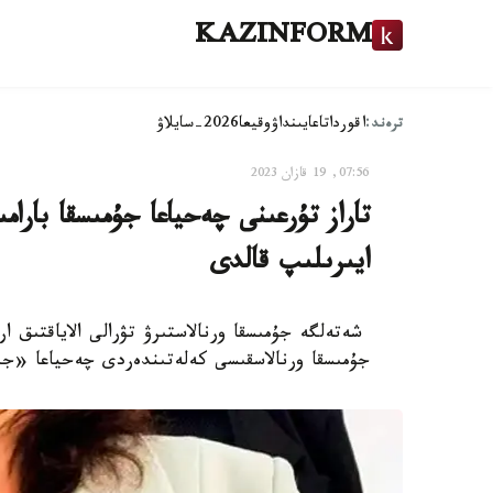
KAZINFORM
ترەند:
اقوردا
تاعايىنداۋ
وقيعا
2026-سايلاۋ
07:56, 19 قازان 2023
تاراز تۇرعىنى چەحياعا جۇمىسقا بار
ايىرىلىپ قالدى
شەتەلگە جۇمىسقا ورنالاستىرۋ تۋرالى الاياقتىق ارە
جۇمىسقا ورنالاسقىسى كەلەتىندەردى چەحياعا «جىبەرگەن»، دە