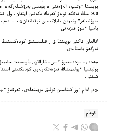
بويىنشا ءوتىپ، الەۋەتتى «جۇمىس بەرۋشىلەرگە» حاب
500 مىڭ تەڭگە تولەۋ كەرەك ەكەنىن ايتقان. ول ا
بەرۋشىلەر" ونىمەن بايلانىسىن توقتاتقان»، - دەپ ء
باسپا ءسوز قىزمەتى.
تەرگەۋ باستالدى.
جەدەل- ىزدەستىرۋ ءىس-شارالارى بارىسىندا جامبىل
شىقتى.
«ەر ادام ءوز كىناسىن تولىق مويىندادى، تەرگەۋ ءج
قوعام