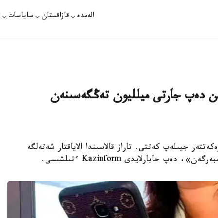
الەمدە
قازاقستان
ساياسات
ت
امىن دەپ جارتى ميلليون تەڭگەسىنەن
كەتتەر جيىلەپ كەتتى. تاراز قالاسىندا الاياقتار شەتەلگە
پ حابارلايدى Kazinform ءتىلشىسى.