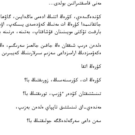
مەنى قامىقتىراتىن بولدى...
كۇندەگىدەي، كۇرەڭ اتتىڭ ادەمى ماڭدايىن، گاۋھا
جاتقانىمدا كۇرەڭ ات مەنىڭ كەۋدەمدى يىسكەپ، اۋ
بارقىت تۇكتى مويىنىنان قۇشاقتاپ، بەتىنە، ەرنىنە 
ەلدەن ەرىپ شىققان ەڭ جاقىن جالعىز سەرىگىم، ەڭ 
ەكەۋمىزدىڭ ارامىزداعى سەزىم سىرلارىنىڭ كەيبىرىن 
كۇرەڭ اتقا
كۇرەڭ ات، كۇرسىنەسىڭ، زورىقتىڭ با؟
تىنىشتىقتان كۇدەر ءۇزىپ، تورىقتىڭ با؟
مەندەي-اق تىنىشتىق تاپپاي ەلدەن بەزىپ،
سەن داعى سەرگەلدەڭگە جولىقتىڭ با؟