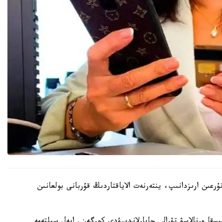
استاعى جەرگىلىكتى تۇرعىن ارىزدانىپ، ينتەرنەت الاياقتاردىڭ قۇربانى بولعانىن
اعا جۇمىسقا ورنالاسۋ تۋرالى حابارلاندىرۋدى كورگەن. ايەل سىلتەمە