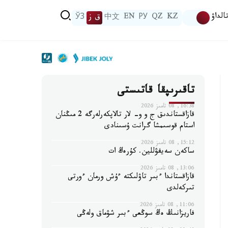
الداۋ
KZ
QZ
РУ
EN
中文
ق ز
ЎЗ
تاقىرىپقا قاتىستى
16:38, 08 تامىز 2026
قازاقستاندىق ج و و- لار تالاپكەرلەرگە 2 مىڭنان
استام قوسىمشا گرانت ۇسىنادى
15:12, 08 تامىز 2026
ساكەن سەيفۋللين. كۇرەڭ ات
13:06, 08 تامىز 2026
قازاقستاندا ءبىر تاۋلىكتە ءۇش ورمان ءورتى
تىركەلدى
11:06, 08 تامىز 2026
فاريزانىڭ ەڭ سوڭعى ءبىر شۋماق ولەڭى