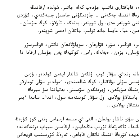
 قاباقتارى قاتىپ جۇدەپ كەلە جاتىر. شولدە ارقانىڭ
كۇرەڭ اتتىڭ جەگەنى - جازدىگۇنى جاسىل جىبەكتەي، كۇزدى
ى شوپتەر ەدى. ول شوپتەر: بەتەگە، تارلاۋ، كوك جۋسان،
ن، ميا، مايسا جانە تولىپ جاتقان ادەمى شوپتەر.
ر، قوڭىر، سۇر، قۋارعان، سوياۋلانعان قاتتى، قوڭىرسۇر
ۋسان، يزەن، ەبەلەك. راس، كوكپەك پەن جۋسان ارقادا دا
ە ونداي سۋلار كوپ. ۇلكەن شالقار ايدىن كولدەر، ۇزىن
مىس سۋلى بۇلاقتار، كوك شالعىندى، ءمولدىر سۋلى تومارلار
ارىنىڭ سۇيگەن، ۇيرەنگەن سۋسىنى. بەتپاقتا سۋ سيرەك
سقالاۋ بولادى. ول سۋلار كوبىنەسە سول، اندا- ساندا ءبىر
الار بولادى...
سۋى ناشار بولعان، التى اي مىنسە ارىماس وتتى كوز كۇرەڭ
ندا، تاڭەرتەڭ تۇرىپ ماڭدايىن، ارقاسىن سيپاپ ەرتتەگەندە
يدە كۇرەڭ اتتىڭ قاتقان قاباعى، تەرەڭ كۇرسىنىپ قويعانى