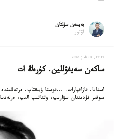
بەيسەن سۇلتان
اۆتور
15:12, 08 تامىز 2026
ساكەن سەيفۋللين. كۇرەڭ ات
استانا. قازاقپارات. ...قوستا ۇيىقتاپ، ەرتەڭىندە
سوقىر قۇدىقتان سۋارىپ، وتتاتىپ الىپ، ەرلەدىك