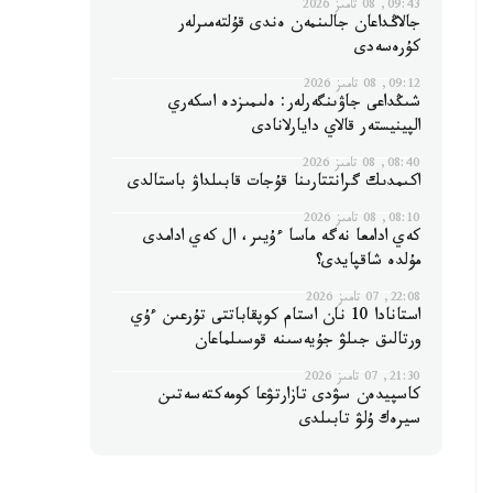
09:43, 08 تامىز 2026
جالاڭداعان جالىنمەن ەندى قۇلتەمىرلەر
كۇرەسەدى
09:12, 08 تامىز 2026
شىڭداعى جاۋىنگەرلەر: ەلىمىزدە اسكەري
الپينيستەر قالاي دايارلانادى
08:40, 08 تامىز 2026
اكىمدىك گرانتتارىنا قۇجات قابىلداۋ باستالدى
08:10, 08 تامىز 2026
كەي ادامعا نەگە ماسا ءۇيىر، ال كەي ادامدى
مۇلدە شاقپايدى؟
22:08, 07 تامىز 2026
استانادا 10 نان استام كوپقاباتتى تۇرعىن ءۇي
ورتالىق جىلۋ جۇيەسىنە قوسىلماعان
21:30, 07 تامىز 2026
كاسپيدەن سۋدى تازارتۋعا كومەكتەسەتىن
سيرەك ۇلۋ تابىلدى