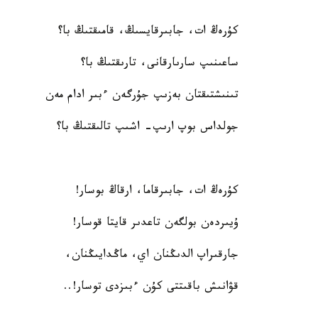
كۇرەڭ ات، جابىرقايسىڭ، قامىقتىڭ با؟
ساعىنىپ سارىارقانى، تارىقتىڭ با؟
تىنىشتىقتان بەزىپ جۇرگەن ءبىر ادام مەن
جولداس بوپ ارىپ- اشىپ تالىقتىڭ با؟
كۇرەڭ ات، جابىرقاما، ارقاڭ بوسار!
ۇيىردەن بولگەن تاعدىر قايتا قوسار!
جارقىراپ الدىڭنان اي، ماڭدايىڭنان،
قۋانىش باقىتتى كۇن ءبىزدى توسار!..