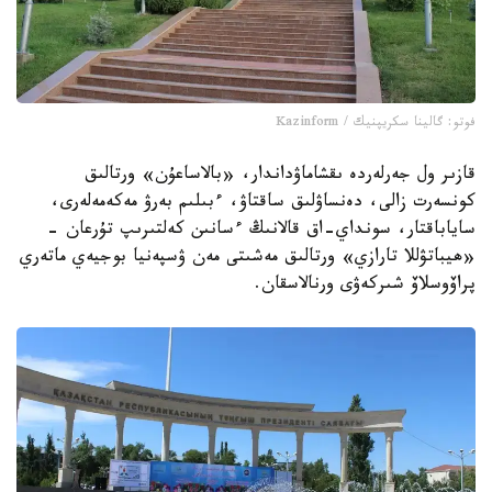
فوتو: گالينا سكريپنيك / Kazinform
قازىر ول جەرلەردە ىقشاماۋداندار، «بالاساعۇن» ورتالىق
كونسەرت زالى، دەنساۋلىق ساقتاۋ، ءبىلىم بەرۋ مەكەمەلەرى،
ساياباقتار، سونداي-اق قالانىڭ ءسانىن كەلتىرىپ تۇرعان -
«ھيباتۋللا تارازي» ورتالىق مەشىتى مەن ۋسپەنيا بوجيەي ماتەري
پراۆوسلاۆ شىركەۋى ورنالاسقان.