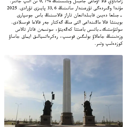
زاماناۋي قالا اۋماعى جامبىل وبلىسىنىڭ %0,7 ىن الىپ جاتىر.
مۇندا وڭىردەگى تۇرعىندار سانىنىڭ 33,6 پايىزى تۇرادى. 2025
-جىلعا دەيىن قابىلدانعان تاراز قالاسىنىڭ باس جوسپارى
بويىنشا قالا ماڭىنداعى التى مىڭ گەكتار جەر قالاعا قوسىلادى.
سولتۇستىك-باتىس باعىتتا كەڭەيتۋ، سونىمەن قاتار تالاس
وزەنىنىڭ جاعالاۋ بولىگىن قوسىپ، رەكرەاتسيالىق ايماق جاساۋ
كوزدەلىپ وتىر.