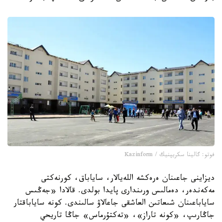
فوتو: گالينا سكريپنيك / Kazinform
ديزاينى جاعىنان ەرەكشە اللەيالار، ساياباق، كورنەكتى
مەكەندەر، دەمالىس ورىندارى پايدا بولدى. قالادا «جەڭىس
ساياباعىنان شىعاتىن العاشقى جاعالاۋ سالىندى. كونە ساياباقتار
جاڭارىپ، «كونە تاراز»، «تەكتۇرماس» جاڭا تاريحي