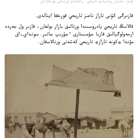
فوتو: جامبىل وبلىستىق تاريحي- ولكەتانۋ مۇراجايى مۇراعاتىنان
قازىرگى كۇنى تاراز ناعىز تاريحي قورىققا اينالدى.
قالانىڭ تاريحي يادروسىندا ورتالىق بازار بولعان، قازىر ول جەردە
ارحەولوگيالىق قازبا جۇمىستارى ءجۇرىپ جاتىر. سونداي-اق
مۇندا «كونە تاراز» تاريحي كەشەنى ورنالاسقان.