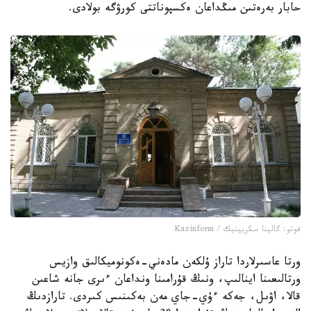
حابار بەرەتىن مىڭداعان ەكسپوناتتى كورۋگە بولادى.
فوتو: گالينا سكريپنيك / Kazinform
ورتا عاسىرلاردا تاراز ۇلكەن مادەني-ەكونوميكالىق وازيس
ورتالىعىنا اينالىپ، ونىڭ قۇرامىنا ونداعان ءىرى جانە شاعىن
قالا، اۋىل، جەكە ءۇي-جاي مەن بەكىنىس كىردى. تارازدىڭ