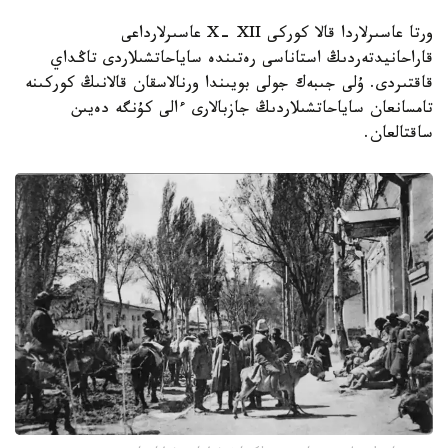
ورتا عاسىرلاردا قالا كوركى X- XII عاسىرلارداعى
قاراحانيدتەردىڭ استاناسى رەتىندە ساياحاتشىلاردى تاڭداي
قاقتىردى. ۇلى جىبەك جولى بويىندا ورنالاسقان قالانىڭ كوركىنە
تامسانعان ساياحاتشىلاردىڭ جازبالارى ءالى كۇنگە دەيىن
ساقتالعان.