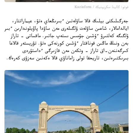
فوتو: گالينا سكريپنيك / Kazinform
جەرگىلىكتى بيلىك قالا ساۋلەتىن ءبىرىڭعاي ەتۋ، عيماراتتار،
ايالدامالار، شاعىن ساۋلەت ۇلگىلەرى مەن ساۋدا پاۆيلوندارىن ءبىر
ۇلگىگە كەلتىرۋ ءۇشىن جۇمىس ىستەپ جاتىر. ماقساتى - تاراز
بەن ونىڭ ماڭىن قوناقتار ءۇشىن كورنەكى ەتۋ. تۋريستەر قالاعا
كىرگەننەن-اق تاراز - وتكەن مەن قازىرگى ءداستۇردى
بىرىكتىرەتىن، تاريحقا تولى زاماناۋي قالا ەكەنىن سەزۋى كەرەك.