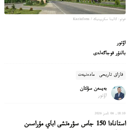
فوتو: گالينا سكريپنيك / Kazinform
اۆتور
بالنۇر قوجاگەلدى
قازاق تاريحى
مادەنيەت
بەيسەن سۇلتان
اۆتور
18:10, 06 تامىز 2026
استانادا 150 جاس سۋرەتشى اباي مۇراسىن