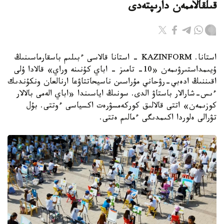
قىلقالاممەن دارىپتەدى
استانا. KAZINFORM - استانا قالاسى ءبىلىم باسقارماسىنىڭ
ۇيىمداستىرۋىمەن «10- تامىز - اباي كۇنىنە وراي» قالادا ۇلى
اقىننىڭ ادەبي-رۋحاني مۇراسىن ناسيحاتتاۋعا ارنالعان ونكۇندىك
ءىس-شارالار باستاۋ الدى. سونىڭ اياسىندا «اباي الەمى بالالار
كوزىمەن» اتتى قالالىق كوركەمسۋرەت اكسياسى ءوتتى. بۇل
تۋرالى ەلوردا اكىمدىگى ءمالىم ەتتى.