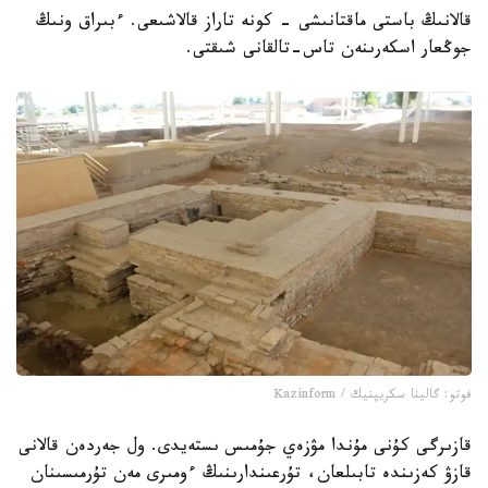
قالانىڭ باستى ماقتانىشى - كونە تاراز قالاشىعى. ءبىراق ونىڭ
جوڭعار اسكەرىنەن تاس-تالقانى شىقتى.
فوتو: گالينا سكريپنيك / Kazinform
قازىرگى كۇنى مۇندا مۋزەي جۇمىس ىستەيدى. ول جەردەن قالانى
قازۋ كەزىندە تابىلعان، تۇرعىندارىنىڭ ءومىرى مەن تۇرمىسىنان