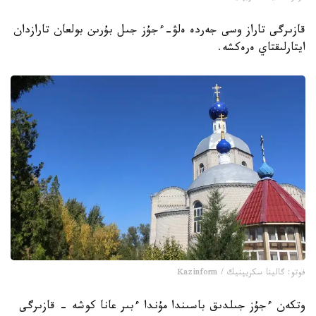
قازىرگى تاراز وسى جەردە ەلۋ-ءجۇز جىل بۇرىن بولعان تارازدان
ايتارلىقتاي ەرەكشە.
فوتو: گالينا سكريپنيك / Kazinform
وتكەن ءجۇز جىلدىق باسىندا مۇندا ءبىر عانا كوشە - قازىرگى