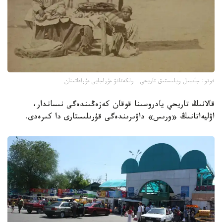
فوتو: جامبىل وبلىستىق تاريحي- ولكەتانۋ مۇراجايى مۇراعاتىنان
قالانىڭ تاريحي يادروسىنا قوقان كەزەڭىندەگى نىساندار،
اۋليەاتانىڭ «ورىس» داۋىرىندەگى قۇرىلىستارى دا كىرەدى.