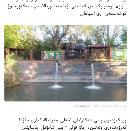
تاراز» ارحەولوگيالىق كەشەنى اۋماعىندا ورنالاسىپ، بەكتۇرعانوۆا
كوشەسىنەن ارى اسپاعان.
فوتو: گالينا سكريپنيك / Kazinform
ول كەزدەرى وسى شەكارادان اسقان جەردىڭ ءبارى ساۋدا
كەرۋەندەرى وتەتىن، جاۋ قولى ءجيى شابۋىل جاسايتىن