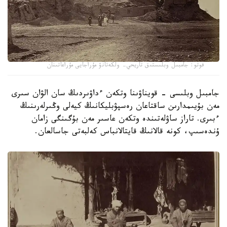
فوتو: جامبىل وبلىستىق تاريحي- ولكەتانۋ مۇراجايى مۇراعاتىنان
جامبىل وبلىسى - قويناۋىنا وتكەن ءداۋىردىڭ سان الۋان سىرى
مەن بۇيىمدارىن ساقتاعان رەسپۋبليكانىڭ كيەلى وڭىرلەرىنىڭ
ءبىرى. تاراز ساۋلەتىندە وتكەن عاسىر مەن بۇگىنگى زامان
ۇندەسىپ، كونە قالانىڭ قايتالانباس كەلبەتى جاسالعان.