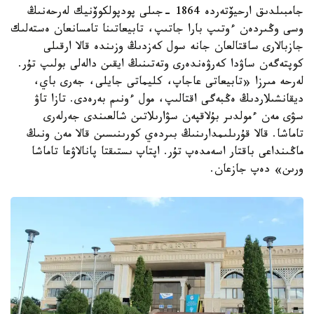
جامبىلدىق ارحيۆتەردە 1864 -جىلى پودپولكوۆنيك لەرحەنىڭ
وسى وڭىردەن ءوتىپ بارا جاتىپ، تابيعاتىنا تامسانعان ەستەلىك
جازبالارى ساقتالعان جانە سول كەزدىڭ وزىندە قالا ارقىلى
كوپتەگەن ساۋدا كەرۋەندەرى وتەتىنىڭ ايقىن دالەلى بولىپ تۇر.
لەرحە مىرزا «تابيعاتى عاجاپ، كليماتى جايلى، جەرى باي،
ديقانشىلاردىڭ ەڭبەگى اقتالىپ، مول ءونىم بەرەدى. تازا تاۋ
سۋى مەن ءمولدىر بۇلاقپەن سۋارىلاتىن شالعىندى جەرلەرى
تاماشا. قالا قۇرىلىمدارىنىڭ بىردەي كورىنىسىن قالا مەن ونىڭ
ماڭىنداعى باقتار اسەمدەپ تۇر. اپتاپ ىستىقتا پانالاۋعا تاماشا
ورىن» دەپ جازعان.