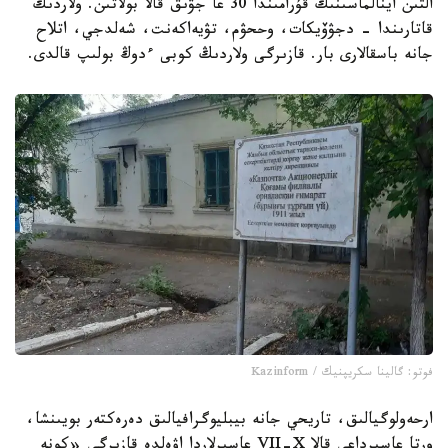
التىن اينالماسىنىڭ قۇرامىندا 30 عا جۋىق قالا بولاتىن. ولاردىڭ
قاتارىندا - دجۋۆيكات، وححۋم، تۋيەاكەنت، شەلدجي، اتلاح
جانە باسقالارى بار. قازىرگى ولاردىڭ كوبى ءدوڭ بولىپ قالدى.
فوتو: گالينا سكريپنيك / Kazinform
ارحەولوگيالىق، تاريحي جانە بيبليوگرافيالىق دەرەكتەر بويىنشا،
ورتا عاسىرداعى قالا VII-X عاسىرلاردا اۋەلدە قازىرگى «كونە