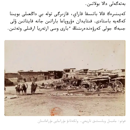
بەتەگەلى دالا بولاتىن.
كەيىنىرەك قالا باتىسقا قاراي، قازىرگى تولە بي داڭعىلى بويىنا
كەڭەيە باستادى. قىتايدان ەۋروپاعا باراتىن جانە قايتاتىن ۇلى
جىبەك جولى كەرۋەندەرىنىڭ ءبارى وسى ارتەريا ارقىلى وتەتىن.
فوتو: جامبىل وبلىستىق تاريحي- ولكەتانۋ مۇراجايى مۇراعاتىنان