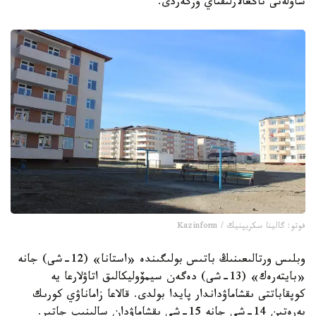
ساۋلەتى تاڭعالارلىقتاي وزگەردى.
فوتو: گالينا سكريپنيك / Kazinform
وبلىس ورتالىعىنىڭ باتىس بولىگىندە «استانا» (12-شى) جانە
«بايتەرەك» (13-شى) دەگەن سيمۆوليكالىق اتاۋلارعا يە
كوپقاباتتى ىقشاماۋداندار پايدا بولدى. قالاعا زاماناۋي كورىك
بەرەتىن 14-شى جانە 15-شى ىقشاماۋدان سالىنىپ جاتىر.