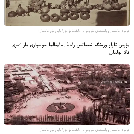
فوتو: جامبىل وبلىستىق تاريحي- ولكەتانۋ مۇراجايى مۇراعاتىنان
بۇرىن تاراز وزەنگە شىعاتىن راديال-اينالما جوسپارى بار ءىرى
قالا بولعان.
فوتو: جامبىل وبلىستىق تاريحي- ولكەتانۋ مۇراجايى مۇراعاتىنان