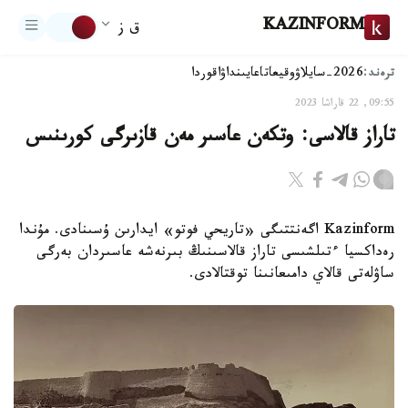
KAZINFORM
ق ز
ترەند:
2026-سايلاۋ
وقيعا
تاعايىنداۋ
اقوردا
09:55, 22 قاراشا 2023
تاراز قالاسى: وتكەن عاسىر مەن قازىرگى كورىنىس
Kazinform اگەنتتىگى «تاريحي فوتو» ايدارىن ۇسىنادى. مۇندا
رەداكسيا ءتىلشىسى تاراز قالاسىنىڭ بىرنەشە عاسىردان بەرگى
ساۋلەتى قالاي دامىعانىنا توقتالادى.