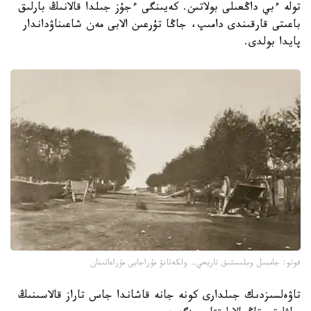
تولە ءبي داڭعىلى بولاتىن. كەيىنگى ءجۇز جىلدا قالانىڭ بارلىق
باعىتى قارقىندى دامىپ، جاڭا تۇرعىن الابى مەن شاعىناۋداندار
پايدا بولدى.
فوتو: جامبىل وبلىستىق تاريحي- ولكەتانۋ مۇراجايى مۇراعاتىنان
تاۋەلسىزدىك جىلدارى كونە جانە قاشاندا جاس تاراز قالاسىنىڭ