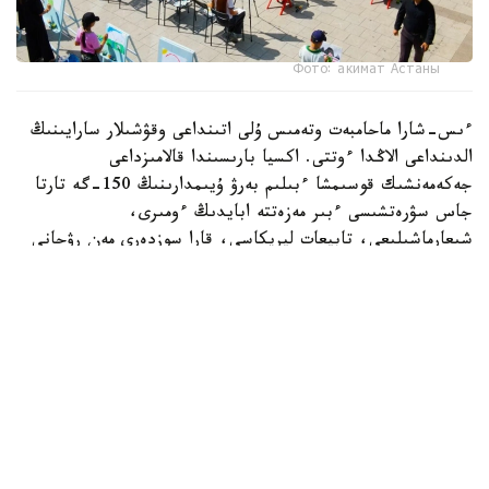
Фото: акимат Астаны
ءىس-شارا ماحامبەت وتەمىس ۇلى اتىنداعى وقۋشىلار سارايىنىڭ
الدىنداعى الاڭدا ءوتتى. اكسيا بارىسىندا قالامىزداعى
جەكەمەنشىك قوسىمشا ءبىلىم بەرۋ ۇيىمدارىنىڭ 150-گە تارتا
جاس سۋرەتشىسى ءبىر مەزەتتە ابايدىڭ ءومىرى،
شىعارماشىلىعى، تابيعات ليريكاسى، قارا سوزدەرى مەن رۋحاني
مۇراسىنان شابىت الىپ، قيالدارىن شىڭدادى. بالالار ءوز
تۋىندىلارى ارقىلى اباي الەمىن شىعارماشىلىق تۇرعىدان
بەينەلەپ، ونىڭ ۇلت رۋحانياتىنداعى ورنى مەن تاعىلىمىن سۋرەت
ونەرى ارقىلى جەتكىزە ءبىلدى.