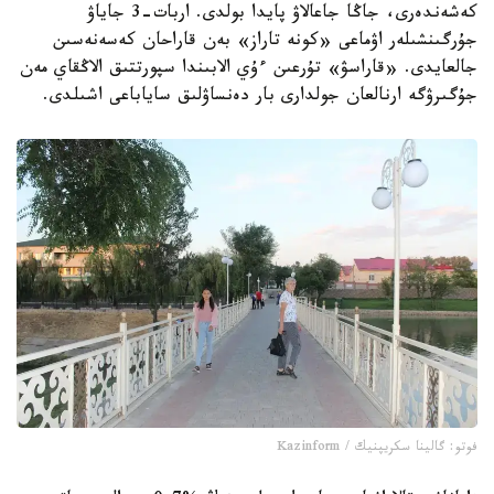
كەشەندەرى، جاڭا جاعالاۋ پايدا بولدى. اربات-3 جاياۋ
جۇرگىنشىلەر اۋماعى «كونە تاراز» بەن قاراحان كەسەنەسىن
جالعايدى. «قاراسۋ» تۇرعىن ءۇي الابىندا سپورتتىق الاڭقاي مەن
جۇگىرۋگە ارنالعان جولدارى بار دەنساۋلىق ساياباعى اشىلدى.
فوتو: گالينا سكريپنيك / Kazinform