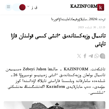
KAZINFORM
ق ز
ترەند:
2026-سايلاۋ
وقيعا
تاعايىنداۋ
اقوردا
12:25, 30 شىلدە 2025
تانىمال وزبەكستاندىق ءانشى كىسى قولىنان قازا
تاپتى
تاشكەنت. KAZINFORM - حالىققا Zeboyi Jahon ەسىمىمەن
تانىمال بولعان وزبەكستاندىق ءانشى زەبينيسو نوسيروۆا 26-
شىلدەدە سامارقاند وبلىسىنا قاراستى تايلاك اۋدانىندا كوز
جۇمدى، دەپ حابارلايدى Kazinform اگەنتتىگىنىڭ مەنشىكتى
ءتىلشىسى.