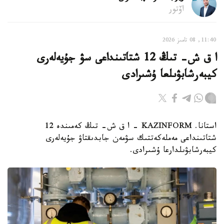
اۆتور
11:40, 08 تامىز 2026
ا ق ش- تىڭ 12 شتاتىنداعى سۋ جۇيەلەرى
كيبەرشابۋىلعا ۇشىرادى
استانا. KAZINFORM – ا ق ش- تىڭ كەمىندە 12
شتاتىنداعى مەملەكەتتىك سۋمەن جابدىقتاۋ جۇيەلەرى
كيبەرشابۋىلدارعا ۇشىرادى.