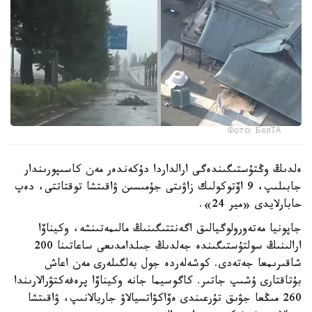
Фото: БелТА
ەلدىڭ وڭتۇستىگىندەگى ارالداردا دۇكەندەر مەن كاسىپورىندار
جابىلىپ، 9 اۆتوكولىك زاۋىتى جۇمىسىن ۋاقىتشا توقتاتتى، دەپ
حابارلايدى «مير 24».
جاپونيا مەتەورولوگيالىق اگەنتتىگىنىڭ مالىمەتىنشە، وكيناۆا
ارالىنىڭ سولتۇستىگىندە جەلدىڭ جىلدامدىعى ساعاتىنا 200
شاقىرىمعا جەتەدى. كوشەلەردە جول بەلگىلەرى مەن اعاش
بۇتاقتارى ۇشىپ جاتىر. كاگوسيما جانە وكيناۆا پرەفەكتۋرالارىندا
260 مىڭعا جۋىق تۇرعىندى ەۆاكۋاتسيالاۋ جاريالانىپ، ۋاقىتشا