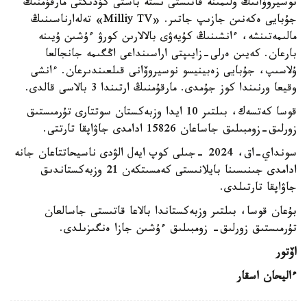
نوسيروۆانىڭ ولىمىنە قاتىستى ىستە باستى كۇدىكتى مارقۇمنىڭ
جۇبايى ەكەنىن جازىپ جاتىر. «Milliy TV» تەلەارناسىنىڭ
مالىمەتىنشە، ءانشىنىڭ كۇيەۋى بالالارىن كورۋ ءۇشىن ۇيىنە
بارعان. كەيىن ەرلى-زايىپتى اراسىنداعى اڭگىمە جانجالعا
ۇلاسىپ، جۇبايى زەبينيسو نوسيروۆانى قىلعىندىرعان. ءانشى
وقيعا ورنىندا كوز جۇمدى. مارقۇمنىڭ ارتىندا 3 بالاسى قالدى.
قوسا كەتسەك، بىلتىر 10 ايدا وزبەكستان سوتتارى تۇرمىستىق
زورلىق-زومبىلىق جاساعان 15826 ادامدى جاۋاپقا تارتتى.
سونداي-اق، 2024 -جىلى كوپ ايەل الۋدى ناسيحاتتاعان جانە
ادامدى جىنىسىنا بايلانىستى كەمسىتكەن 21 وزبەكستاندىق
جاۋاپقا تارتىلدى.
بۇعان قوسا، بىلتىر وزبەكستاندا بالاعا قاتىستى جاسالعان
تۇرمىستىق زورلىق- زومبىلىق ءۇشىن جازا ەنگىزىلدى.
اۆتور
ءاليحان اسقار