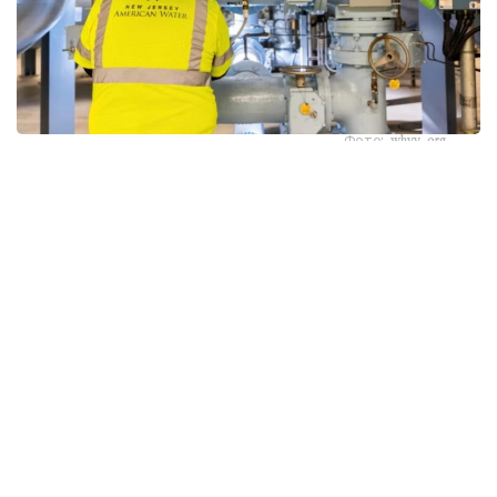
Фото: whyy.org
بۇل كوممۋنالدىق ينفراقۇرىلىمنىڭ كيبەرقاۋىپسىزدىگىندەگى
وسال تۇستارعا قاتىستى الاڭداۋشىلىقتى كۇشەيتتى، دەپ
حابارلايدى Kazinform اگەنتتىگىنىڭ ۆاشينگتونداعى مەنشىكتى
ءتىلشىسى CBS News-كە سىلتەمە جاساپ.
كيبەرقاۋىپسىزدىك سالاسىنىڭ ماماندارى شابۋىلدار ينتەرنەتكە
قوسىلعان، قورعانىس دەڭگەيى تومەن وندىرىستىك
كومپيۋتەرلەردى پايدالاناتىن مىڭداعان سۋمەن جابدىقتاۋ
جۇيەسىنىڭ وسال ەكەنىن كورسەتتى.
شابۋىلداردىڭ نەگىزگى نىساناسىنا وندىرىستىك جابدىقتاردى،
سۋ قىسىمىن جانە تازارتۋ ستانتسيالارىنداعى حيميالىق زاتتاردىڭ