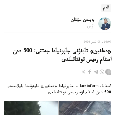
الەم
بەيسەن سۇلتان
اۆتور
14:07, 08 تامىز 2026
«دەلفين» تايفۋنى جاپونياعا جەتتى: 500 دەن
استام رەيس توقتاتىلدى
استانا. kazinform - جاپونيادا «دەلفين» تايفۋنىنا بايلانىستى
500 دەن استام اۋە رەيسى توقتاتىلدى.