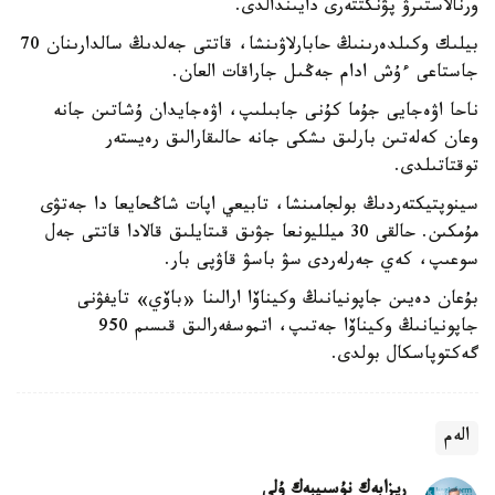
ورنالاستىرۋ پۋنكتتەرى دايىندالدى.
بيلىك وكىلدەرىنىڭ حابارلاۋىنشا، قاتتى جەلدىڭ سالدارىنان 70
جاستاعى ءۇش ادام جەڭىل جاراقات العان.
ناحا اۋەجايى جۇما كۇنى جابىلىپ، اۋەجايدان ۇشاتىن جانە
وعان كەلەتىن بارلىق ىشكى جانە حالىقارالىق رەيستەر
توقتاتىلدى.
سينوپتيكتەردىڭ بولجامىنشا، تابيعي اپات شاڭحايعا دا جەتۋى
مۇمكىن. حالقى 30 ميلليونعا جۋىق قىتايلىق قالادا قاتتى جەل
سوعىپ، كەي جەرلەردى سۋ باسۋ قاۋپى بار.
بۇعان دەيىن جاپونيانىڭ وكيناۆا ارالىنا «باۆي» تايفۋنى
جاپونيانىڭ وكيناۆا جەتىپ، اتموسفەرالىق قىسىم 950
گەكتوپاسكال بولدى.
الەم
ريزابەك نۇسىپبەك ۇلى