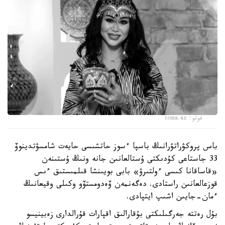
فوتو: icma.az
باس پروكۋراتۋرانىڭ باسپا ءسوز حاتشىسى حايەت شامسۋتدينوۆ
33 جاستاعى كۇدىكتى ۇستالعانىن جانە ونىڭ ۇستىنەن
«قاساقانا كىسى ءولتىرۋ» بابى بويىنشا قىلمىستىق ءىس
قوزعالعانىن راستادى. دەگەنمەن ۆەدومستۆو وكىلى وقيعانىڭ
ءمان-جايىن اشىپ ايتپادى.
بۇل رەتتە جەرگىلىكتى بۇقارالىق اقپارات قۇرالدارى زەبينيسو