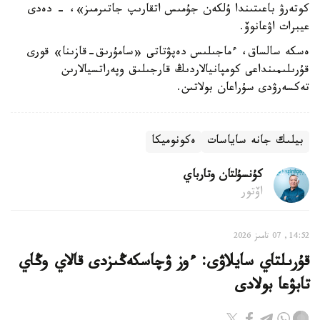
كوتەرۋ باعىتىندا ۇلكەن جۇمىس اتقارىپ جاتىرمىز»، - دەدى
عيبرات اۋعانوۆ.
ەسكە سالساق، ءماجىلىس دەپۋتاتى «سامۇرىق-قازىنا» قورى
قۇرىلىمىنداعى كومپانيالاردىڭ قارجىلىق وپەراتسيالارىن
تەكسەرۋدى سۇراعان بولاتىن.
بيلىك جانە ساياسات
ەكونوميكا
كۇنسۇلتان وتارباي
اۆتور
14:52, 07 تامىز 2026
قۇرىلتاي سايلاۋى: ءوز ۋچاسكەڭىزدى قالاي وڭاي
تابۋعا بولادى