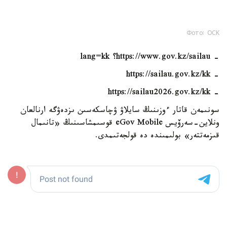
Фото: ОСК
- https://www.gov.kz/sailau؟ lang=kk
- https://sailau.gov.kz/kk
- https://sailau2026.gov.kz/kk
سونىمەن قاتار ءوزىنىڭ سايلاۋ ۋچاسكەسىن ىزدەۋگە ارنالعان
ونلاين-سەرۆيس eGov Mobile قوسىمشاسىنىڭ «تانىمال
قىزمەتتەر» بولىمىندە دە قولجەتىمدى.