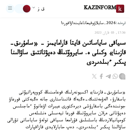
KAZINFORM
ق ز
ترەند:
2026-سايلاۋ
وقيعا
تاعايىنداۋ
اقوردا
17:56, 05 قازان 2023
سىياقى ساياساتىن قايتا قارامايمىز - «سامۇرىق-
قازىنا» وكىلى ە. سايروۆتىڭ دەپۋتاتتىق ساۋالىنا
پىكىر ءبىلدىردى
«سامۇرىق-قازىنا» اكسيونەرلىك قوعامىنىڭ كووپەراتيۆتى
باسقارۋ، الەۋمەتتىك-ەڭبەك قاتىناستارى جانە ەڭبەكتى قورعاۋ
جونىندەگى باسقارۋشى ديرەكتورى عيبرات اۋعانوۆ ءماجىلىس
دەپۋتاتى ەرلان سايروۆتىڭ قورعا تيەسىلى ەنشىلەس
كومپانيالاردىڭ باسشىلىق قۇرامعا سىياقى تولەۋ ساياساتى تۋرالى
ساۋالىنا پىكىر ءبىلدىردى، دەپ حابارلايدى قازاقپارات