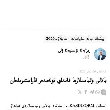
بيلىك جانە ساياسات
سايلاۋ-2026
ريزابەك نۇسىپبەك ۇلى
اۆتور
16:44, 06 تامىز 2026
بالالى وتباسىلارعا قانداي تولەمدەر قاراستىرىلعان
استانا. KAZINFORM - استانادا بالالى وتباسىلاردى قولداۋ