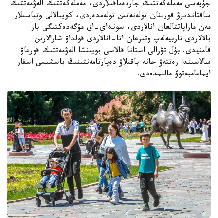
جۇيەسى مەملەكەتتىك جاردەماقىلاردى، مەملەكەتتىك الەۋمەتتىك
ساقتاندىرۋ قورىنان تولەنەتىن تولەمدەردى، كوپبالالى وتباسىلار
مەن ماراپاتتالعان انالاردى، سونداي-اق مۇگەدەكتىگى بار
بالالاردى تاربيەلەپ وتىرعان اتا-انالاردى قولداۋ شارالارىن
قامتيدى. بۇل تۋرالى استانا قالاسى بويىنشا الەۋمەتتىك قورعاۋ
سالاسىندا رەتتەۋ جانە باقىلاۋ دەپارتامەنتىنىڭ باسشىسى اسقار
ايماعامبەتوۆ مالىمدەدى.