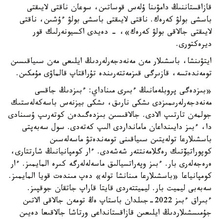
قازاقستاننىڭ دامۋىنا ۇلەس قوساتىن، سوعان ناقتى لايىقتى
باسشى بولۋ كەرەك. ناقتى لايىقتى باسشى بولۋ ءۇشىن، ناقتى
لايىقتى جالاقى بولۋ كەرەك»، - دەيدى اكسيونەرلىك قور
ديرەكتورى.
ايتۋىنشا، باسشىلار مەن مەنەدجەرلەردىڭ ايلىعى مەن سىياقىسىن
تومەندەتسە، قازىرگى قىزمەتتەرىندە تۇراقتاپ قالماۋى مۇمكىن.
«بىزدەگى پروبلەمانىڭ ءبىرى مىناداي: ءبىزدىڭ جاقسى
مەنەدجەرلەرىمىزدى ىشكى نارىق، ىشكى بيزنەس باسەكەلەستىك
جولمەن تارتىپ الادى. جالاقىسىن بىزدەگىدەن كوتەرىپ ۇسىنادى
دا، ءبىز دايىنداعان مامانداردى الىپ كەتەدى. سول سەبەپتى
باسشىلارعا تولەيتىن سىياقىنى تومەندەتۋ ماسەلەسىن
كوپوراتيۆتىك رەگلامەنتتەر شەشەدى. ءار كومپانيانىڭ شارتتارى،
ەرەجەلەرى بار. ءبىز وپەراتسيالىق ماسەلەلەرگە كىرە المايمىز. ءار
كومپانياعا «باسشىلارعا مىنانشا تولە» دەپ مىندەت قويا المايمىز.
سەبەبى ليميت بار. ليميتتەردى قايتا قاراپ جاتقان جوقپىز.
ءبىراق ءبىز 2022-جىلدان باستاپ ەڭ تومەن جالاقى الاتىن
جۇمىسشىلاردىڭ ايلىعىن قازاقستانداعى ورتاشا جالاقىعا دەيىن