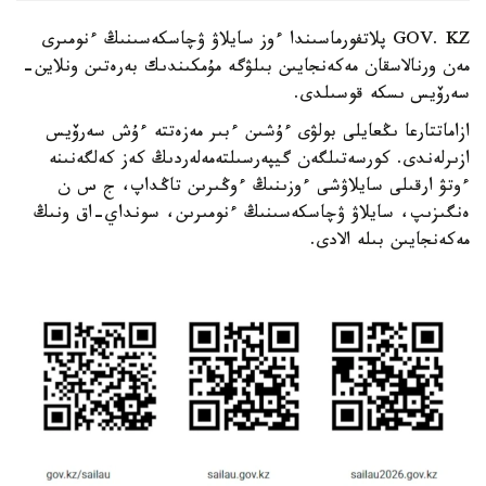
GOV. KZ پلاتفورماسىندا ءوز سايلاۋ ۋچاسكەسىنىڭ ءنومىرى
مەن ورنالاسقان مەكەنجايىن بىلۋگە مۇمكىندىك بەرەتىن ونلاين-
سەرۆيس ىسكە قوسىلدى.
ازاماتتارعا ىڭعايلى بولۋى ءۇشىن ءبىر مەزەتتە ءۇش سەرۆيس
ازىرلەندى. كورسەتىلگەن گيپەرسىلتەمەلەردىڭ كەز كەلگەنىنە
ءوتۋ ارقىلى سايلاۋشى ءوزىنىڭ ءوڭىرىن تاڭداپ، ج س ن
ەنگىزىپ، سايلاۋ ۋچاسكەسىنىڭ ءنومىرىن، سونداي-اق ونىڭ
مەكەنجايىن بىلە الادى.