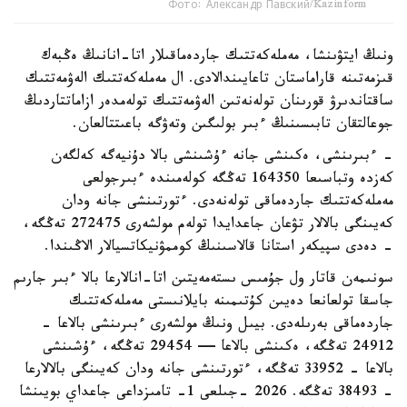
Фото: Александр Павский/Kazinform
ونىڭ ايتۋىنشا، مەملەكەتتىك جاردەماقىلار اتا-انانىڭ ەڭبەك
قىزمەتىنە قاراماستان تاعايىندالادى. ال مەملەكەتتىك الەۋمەتتىك
ساقتاندىرۋ قورىنان تولەنەتىن الەۋمەتتىك تولەمدەر ازاماتتاردىڭ
جوعالتقان تابىسىنىڭ ءبىر بولىگىن وتەۋگە باعىتتالعان.
- ءبىرىنشى، ەكىنشى جانە ءۇشىنشى بالا دۇنيەگە كەلگەن
كەزدە وتباسىعا 164350 تەڭگە كولەمىندە ءبىرجولعى
مەملەكەتتىك جاردەماقى تولەنەدى. ءتورتىنشى جانە ودان
كەيىنگى بالالار تۋعان جاعدايدا تولەم مولشەرى 272475 تەڭگە،
- دەدى سپيكەر استانا قالاسىنىڭ كوممۋنيكاتسيالار الاڭىندا.
سونىمەن قاتار ول جۇمىس ىستەمەيتىن اتا-انالارعا بالا ءبىر جارىم
جاسقا تولعانعا دەيىن كۇتىمىنە بايلانىستى مەملەكەتتىك
جاردەماقى بەرىلەدى. بيىل ونىڭ مولشەرى ءبىرىنشى بالاعا -
24912 تەڭگە، ەكىنشى بالاعا — 29454 تەڭگە، ءۇشىنشى
بالاعا - 33952 تەڭگە، ءتورتىنشى جانە ودان كەيىنگى بالالارعا
- 38493 تەڭگە. 2026 -جىلعى 1- تامىزداعى جاعداي بويىنشا