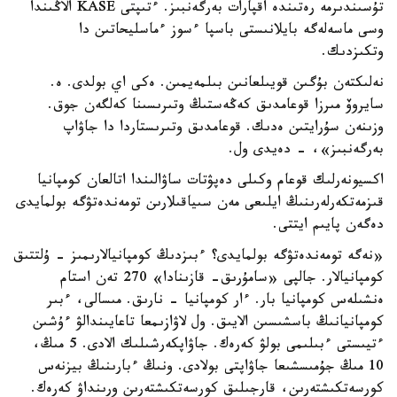
تۇسىندىرمە رەتىندە اقپارات بەرگەنبىز. ءتىپتى KASE الاڭىندا
وسى ماسەلەگە بايلانىستى باسپا ءسوز ءماسليحاتىن دا
وتكىزدىك.
نەلىكتەن بۇگىن قويىلعانىن بىلمەيمىن. ەكى اي بولدى. ە.
سايروۆ مىرزا قوعامدىق كەڭەستىڭ وتىرىسىنا كەلگەن جوق.
وزىنەن سۇرايتىن ەدىك. قوعامدىق وتىرىستاردا دا جاۋاپ
بەرگەنبىز»، - دەيدى ول.
اكسيونەرلىك قوعام وكىلى دەپۋتات ساۋالىندا اتالعان كومپانيا
قىزمەتكەرلەرىنىڭ ايلىعى مەن سىياقىلارىن تومەندەتۋگە بولمايدى
دەگەن پايىم ايتتى.
«نەگە تومەندەتۋگە بولمايدى؟ ءبىزدىڭ كومپانيالارىمىز - ۇلتتىق
كومپانيالار. جالپى «سامۇرىق- قازىنادا» 270 تەن استام
ەنشىلەس كومپانيا بار. ءار كومپانيا - نارىق. مىسالى، ءبىر
كومپانيانىڭ باسشىسىن الايىق. ول لاۋازىمعا تاعايىندالۋ ءۇشىن
ءتيىستى ءبىلىمى بولۋ كەرەك. جاۋاپكەرشىلىك الادى. 5 مىڭ،
10 مىڭ جۇمىسشىعا جاۋاپتى بولادى. ونىڭ ءبارىنىڭ بيزنەس
كورسەتكىشتەرىن، قارجىلىق كورسەتكىشتەرىن ورىنداۋ كەرەك.