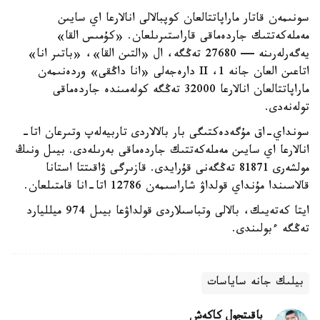
سونىمەن قاتار ماراپاتتالعان كوپبالالى انالارعا اي سايىن
مەملەكەتتىك جاردەماقى قاراستىرىلعان. «كۇمىس القا»
يەگەرلەرىنە — 27680 تەڭگە، ال «التىن القا»، «باتىر انا»
اتاعىن العان جانە 1، II دارەجەلى «انا داڭقى» وردەنىمەن
ماراپاتتالعان انالارعا 32000 تەڭگە كولەمىندە جاردەماقى
تولەنەدى.
سونداي-اق مۇگەدەكتىگى بار بالالاردى تاربيەلەپ وتىرعان اتا-
انالارعا اي سايىن مەملەكەتتىك جاردەماقى بەرىلەدى. بيىل ونىڭ
مولشەرى 81871 تەڭگەنى قۇرايدى. قازىرگى ۋاقىتتا استانا
قالاسىندا مۇنداي قولداۋ شاراسىمەن 12786 اتا-انا قامتىلعان.
ايتا كەتەيىك، بالالى وتباسىلاردى قولداۋعا بيىل 974 ميلليارد
تەڭگە ءبولىندى.
بيلىك جانە ساياسات
باقىتجول كاكەش