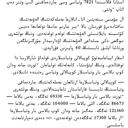
استانا قالاسىندا 7821 وتباسى وسى جاردەماقىنى الىپ وتىر دەپ
اتاپ ءوتتى.
ال جۇمىس ىستەيتىن اتا-انالارعا مەملەكەتتىك الەۋمەتتىك
ساقتاندىرۋ قورىنان بالا ءبىر جارىم جاسقا تولعانعا دەيىن
كۇتىمىنە بايلانىستى الەۋمەتتىك تولەم تولەنەدى. ونىڭ مولشەرى
سوڭعى ەكى جىلداعى الەۋمەتتىك اۋدارىمدار جۇرگىزىلگەن
ورتاشا ايلىق تابىستىڭ 40 پايىزىن قۇرايدى.
اسقار ايماعامبەتوۆ كوپبالالى وتباسىلاردى قولداۋ شارالارىنا دا
توقتالدى. ونىڭ ايتۋىنشا، كامەلەتكە تولماعان ءتورت جانە ودان
كوپ بالاسى بار وتباسىلار كوپبالالى وتباسى رەتىندە تانىلادى.
— كوپبالالى وتباسىلارعا ارنالعان مەملەكەتتىك جاردەماقى
وتباسىنىڭ تابىسىنا قاراماستان تاعايىندالادى. ونىڭ مولشەرى
ءتورت بالاسى بار وتباسىلارعا — 69330 تەڭگە، بەس بالاعا —
86673 تەڭگە، التى بالاعا — 104000 تەڭگە، جەتى بالاعا —
121360 تەڭگە. سەگىز جانە ودان كوپ بالاسى بار وتباسىلارعا
ءار بالاعا 17300 تەڭگەدەن تولەنەدى، — دەدى دەپارتامەنت
باسشىسى.