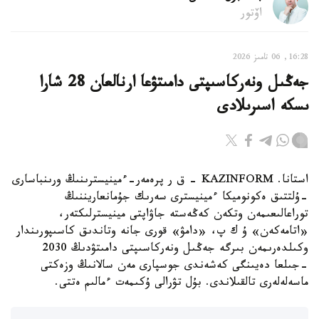
اۆتور
16:28, 06 تامىز 2026
جەڭىل ونەركاسىپتى دامىتۋعا ارنالعان 28 شارا
ىسكە اسىرىلادى
استانا. KAZINFORM - ق ر پرەمەر-ءمينيسترىنىڭ ورىنباسارى
-ۇلتتىق ەكونوميكا ءمينيسترى سەرىك جۇمانعاريننىڭ
توراعالىعىمەن وتكەن كەڭەستە جاۋاپتى مينيسترلىكتەر،
«اتامەكەن» ۇ ك پ، «دامۋ» قورى جانە وتاندىق كاسىپورىندار
وكىلدەرىمەن بىرگە جەڭىل ونەركاسىپتى دامىتۋدىڭ 2030
-جىلعا دەيىنگى كەشەندى جوسپارى مەن سالانىڭ وزەكتى
ماسەلەلەرى تالقىلاندى. بۇل تۋرالى ۇكىمەت ءمالىم ەتتى.