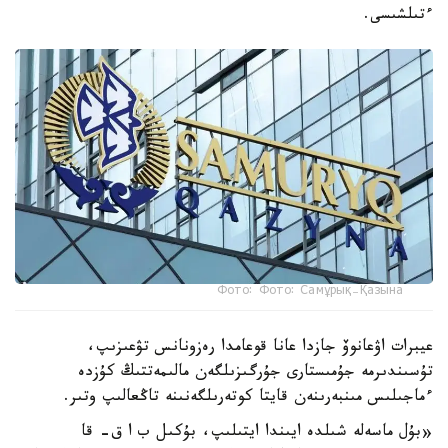
ءتىلشىسى.
Фото: Фото: Самұрық-Қазына
عيبرات اۋعانوۆ جازدا عانا قوعامدا رەزونانس تۋعىزىپ،
تۇسىندىرمە جۇمىستارى جۇرگىزىلگەن مالىمەتتىڭ كۇزدە
ءماجىلىس مىنبەرىنەن قايتا كوتەرىلگەنىنە تاڭعالىپ وتىر.
«بۇل ماسەلە شىلدە ايىندا ايتىلىپ، بۇكىل ب ا ق- قا