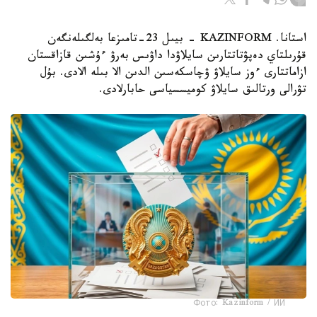
استانا. KAZINFORM - بيىل 23-تامىزعا بەلگىلەنگەن
قۇرىلتاي دەپۋتاتتارىن سايلاۋدا داۋىس بەرۋ ءۇشىن قازاقستان
ازاماتتارى ءوز سايلاۋ ۋچاسكەسىن الدىن الا بىلە الادى. بۇل
تۋرالى ورتالىق سايلاۋ كوميسسياسى حابارلادى.
Фото: Kazinform / ИИ