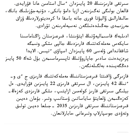
سىرتقى قارىزىنىڭ 20 پايىزدان ءسال استامىن عانا قۇرايدى.
قالعان بولىگى نەگىزىنەن ازيا دامۋ بانكى، دۇنيەجۇزىلىك بانك،
حالىقارالىق ۆاليۋتا قورى جانە باسقا دا كرەديتورلاردىڭ ۇزاق
مەرزىمدى جەڭىلدەتىلگەن نەسيەلەرىنەن تۇرادى.
ادىلبەك قاسىماليەۆتىڭ ايتۋىنشا، قىرعىزستان زاڭناماسىنا
سايكەس مەملەكەتتىك قارىزدىڭ جالپى ىشكى ونىمگە
شاققانداعى ۇلەسى 60 پايىزدان اسپاۋى ءتيىس. الايدا
پرەزيدەنت سادىر جاپاروۆتىڭ تاپسىرماسىمەن بۇل شەك 50 پايىز
دەڭگەيىندە بەلگىلەنگەن.
قازىرگى ۋاقىتتا قىرعىزستاننىڭ مەملەكەتتىك قارىزى ج ءى و-
ءنىڭ 42 پايىزىن، ال سىرتقى قارىزى 22 پايىزىن قۇرايدى. ەل
بيلىگى سىرتقى قارىز كولەمىن ازايتىپ، ىشكى قارىزدى كەزەڭ-
كەزەڭىمەن ۇلعايتۋ ساياساتىن ۇستانىپ وتىر. بۇعان دەيىن
قىرعىزستاننىڭ سىرتقى قارىزىن 2035 -جىلعا دەيىن تولىق
وتەۋدى جوسپارلاپ وتىرعانى حابارلانعان.