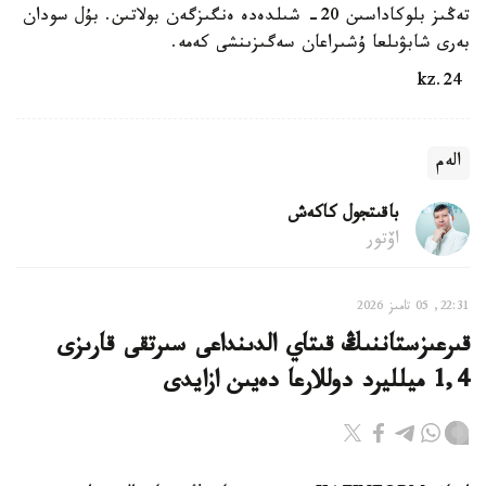
تەڭىز بلوكاداسىن 20- شىلدەدە ەنگىزگەن بولاتىن. بۇل سودان
بەرى شابۋىلعا ۇشىراعان سەگىزىنشى كەمە.
24.kz
الەم
باقىتجول كاكەش
اۆتور
22:31, 05 تامىز 2026
قىرعىزستاننىڭ قىتاي الدىنداعى سىرتقى قارىزى
1,4 ميلليرد دوللارعا دەيىن ازايدى