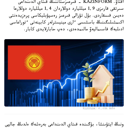
اقتاۋ. KAZINFORM - قىرعىزستاننىڭ قىتاي الدىنداعى
سىرتقى قارىزى 1,9 ميلليارد دوللاردان 1,4 ميلليارد دوللارعا
دەيىن قىسقاردى. بۇل تۋرالى قىرعىز رەسپۋبليكاسى پرەزيدەنتى
اكىمشىلىگىنىڭ باسشىسى ءارى مينيسترلەر كابينەتى ءتوراعاسى
ادىلبەك قاسىماليەۆ مالىمدەدى، دەپ حابارلايدى كابار.
Коллаж: e-cis.info
ونىڭ ايتۋىنشا، بۇگىندە قىتاي الدىنداعى بەرەشەك ەلدىڭ جالپى