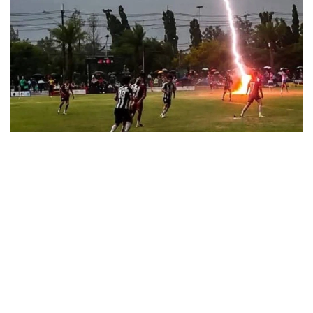
Фото: AsiaOne
قايعىلى جاعداي 4-تامىزدا ناراتحيۆات پروۆينسياسىندا وتكەن
Golok FA Cup 2026-ايماقتىق تۋرنيرى كەزىندە بولعان.
جارىسقا تايلاند پەن مالايزيا كوماندالارى قاتىسقان. الەۋمەتتىك
جەلىلەردە نايزاعاي تۇسكەن ءساتتىڭ ۆيدەوسى تارادى.
كادرلاردا جارقىلدان كەيىن بىرنەشە فۋتبولشىنىڭ الاڭعا قۇلاعانى
كورىنەدى. ماتچ اۋا رايىنىڭ ناشارلاۋىنا جانە نوسەر جاڭبىرعا