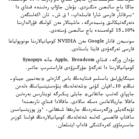
قىزمەتىنە كىرىسكەننەن كەيىن قىتاي تاۋارلارىنا %10 كولەمىندە
جاڭا باج سالىعىن ەنگىزدى. بۇعان جاۋاپ رەتىندە قىتاي دا
ءبىرقاتار قارسى شارا قابىلداپ، ا ق ش- تان اكەلىنگەن
ەنەرگەتيكالىق ونىمدەرگە، ماشينالار مەن كولىك قۇرالدارىنا
%10-15 كولەمىندە باج سالىعىن ۇستەدى.
سونىمەن قاتار Google مەن NVIDIA كومپانيالارىنا مونوپولياعا
قارسى تەرگەۋدى قايتا باستادى.
بۇدان وزگە، قىتاي Apple, Broadcom جانە Synopsys
كومپانيالارىنا دا تەرگەۋ جۇرگىزۋدى قاراستىرىپ جاتىر.
سينگاپۋرلىق باسىلىم قىتايدىڭ باس گازەتى «جەنمين جيباو-
نىڭ» 10-اقپان كۇنى «شەتەلدىك ينۆەستيتسيانىڭ ەلدەن
جاپپاي كەتىپ جاتقانى» جايلى پىكىرگە تويتارىس بەرەتىن
ماقالا جاريالاعانىن ەسكە سالادى. ماقالادا قىتاي نارىعىندا
تۇبەگەيلى وزگەرىستەردىڭ جارىققا شىققانى، ءوز پوزيتسياسىن
ساقتاپ قالعىسى كەلسە شەتەلدىك كومپانيالاردىڭ قولىنا كوزىر
جاسىرماۋى كەرەكتىگى قاداپ ايتىلعان.