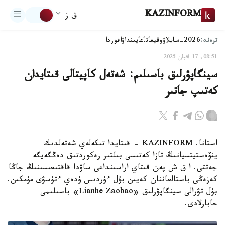
KAZINFORM
ق ز
ترەند:
2026-سايلاۋ
وقيعا
تاعايىنداۋ
اقوردا
08:51, 17 اقپان 2025
سينگاپۋرلىق باسىلىم: شەتەل كاپيتالى قىتايدان
كەتىپ جاتىر
استانا. KAZINFORM - قىتايدا تىكەلەي شەتەلدىك
ينۆەستيتسيانىڭ تازا كەتىسى بىلتىر رەكوردتىق دەڭگەيگە
جەتتى. ا ق ش پەن قىتاي اراسىنداعى ساۋدا قاقتىعىسىنىڭ جاڭا
كەزەڭى باستالعاننان كەيىن بۇل ءۇردىس ۇدەي ءتۇسۋى مۇمكىن.
بۇل تۋرالى سينگاپۋرلىق «Lianhe Zaobao» باسىلىمى
حابارلادى.