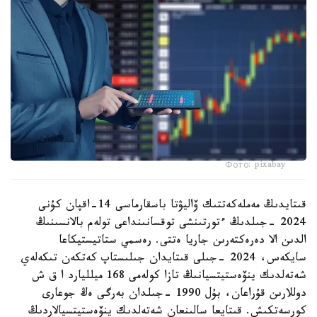
Фото: pixabay
قىتايدىڭ مەملەكەتتىك ۆاليۋتا باسقارماسى 14-اقپان كۇنى
2024 -جىلدىڭ ءتورتىنشى توقسانىنداعى تولەم بالانسىنىڭ
الدىن الا دەرەكتەرىن جاريا ەتتى. رەسمي ستاتيستيكاعا
سايكەس، 2024 -جىلى قىتايدان جىلىستاپ كەتكەن تىكەلەي
شەتەلدىك ينۆەستيتسيانىڭ تازا كولەمى 168 ميلليارد ا ق ش
دوللارىن قۇراعان، بۇل 1990 -جىلدان بەرگى ەڭ جوعارى
كورسەتكىش. قىتايعا سالىنعان شەتەلدىك ينۆەستيتسيالاردىڭ