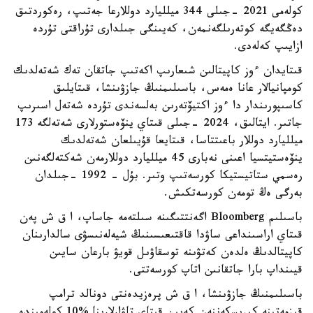
كولەمى 2021 -جىلى 344 ميلليارد دوللارعا جەتىپ، رەكوردتىق
دەڭگەيگە كوتەرىلگەنمەن، كەيىنگى جىلدارى تۇراقتى تۇردە
ازايىپ كەلەدى.
قىتايدان ءوز كاپيتالىن شىعارىپ اكەتىپ جاتقان تەك شەتەلدىك
كومپانيالار عانا ەمەس، باسىلىمنىڭ جازۋىنشا، قىتايلىق
كاسىپورىندار دا ءوز اكتيۆتەرىن بەلسەندى تۇردە شەتەل اسىرىپ
جاتىر. ايتالىق، 2024 -جىلى قىتاي ينۆەستورلارى شەتەلگە 173
ميلليارد دوللار باعىتتاسا، قىتايعا قۇيىلعان شەتەلدىك
ينۆەستيتسيا اعىنى نەبارى 45 ميلليارد دوللارمەن شەكتەلگەنىن
رەسمي ستاتيستيكا كورسەتىپ وتىر. بۇل - 1992 -جىلدان
بەرگى ەڭ تومەن كورسەتكىش.
باسىلىم Bloomberg اگەنتتىگىنە سىلتەمە جاساپ، ا ق ش پەن
قىتاي اراسىنداعى ساۋدا قاقتىعىسىنىڭ شيەلەنىسۋى سالدارىنان
كاپيتالدىڭ ەلدەن كەتۋىنە توسقاۋىل قويۋ بارعان سايىن
قيىنداپ بارا جاتقانىن اتاپ كورسەتتى.
باسىلىمنىڭ جازۋىنشا، ا ق ش پرەزيدەنتى دونالد ترامپ