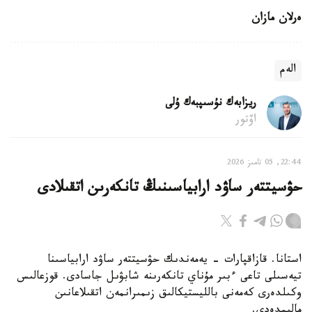
ەرلان مازان
الەم
ريزابەك نۇسىپبەك ۇلى
اۆتور
22:44, 05 تامىز 2026
حۋسيتتەر ساۋد ارابياسىنىڭ تانكەرىن اتقىلادى
استانا. قازاقپارات - يەمەندىك حۋسيتتەر ساۋد ارابياسىنا
تيەسىلى تاعى ءبىر مۇناي تانكەرىنە شابۋىل جاسادى. قوزعالىس
وكىلدەرى كەمەنى بالليستيكالىق زىمىرانمەن اتقىلاعانىن
مالىمدەدى.