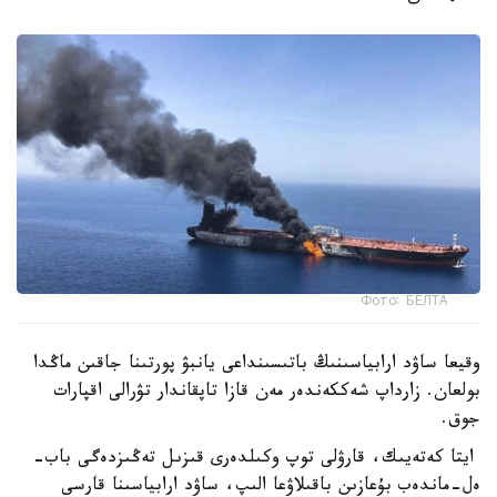
Фото: БЕЛТА
وقيعا ساۋد ارابياسىنىڭ باتىسىنداعى يانبۋ پورتىنا جاقىن ماڭدا
بولعان. زارداپ شەككەندەر مەن قازا تاپقاندار تۋرالى اقپارات
جوق.
ايتا كەتەيىك، قارۋلى توپ وكىلدەرى قىزىل تەڭىزدەگى باب-
ەل-ماندەب بۇعازىن باقىلاۋعا الىپ، ساۋد ارابياسىنا قارسى