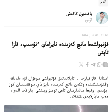
الەم
باقىتجول كاكەش
اۆتور
21:06, 05 تامىز 2026
فۋتبولشىعا ماتچ كەزىندە نايزاعاي ءتۇسىپ، قازا
تاپتى
استانا. قازاقپارات - تايلاندتىق فۋتبولشى سوفۆان اۆە ەلدىڭ
وڭتۇستىگىندە وتكەن ماتچ كەزىندە نايزاعاي سوققىسىنان كوز
جۇمدى. وقيعا سالدارىنان تاعى توعىز ويىنشى جاراقات الدى،
دەپ حابارلايدى 24KZ.