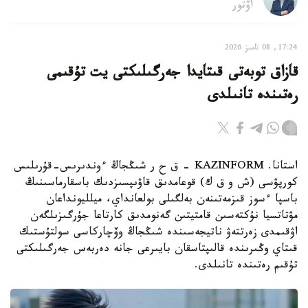
اۆتور
17:24, 08 تامىز 2026
قازاق توبەتى قىتايدا جەرگىلىكتى يت تۇقىمى
رەتىندە تانىلدى
استانا. KAZINFORM – ق ح ر شىڭجاڭ ءوندىرىس-قۇرىلىس
كورپۋسى (ش و ق ك) قوعامدىق قاۋىپسىزدىك باسقارماسىنىڭ
باسپا ءسوز قىزمەتىنەن بەلگىلى بولعانداي، ميلليونداعان
مۋتاتسيا نۇكتەسىن قامتيتىن گەنومدىق كارتاعا جۇرگىزىلگەن
اۋقىمدى زەرتتەۋ ناتيجەسىندە شىڭجاڭ وۆچاركاسى سولتۇستىك
قىتاي وڭىرىندە قالىپتاسقان بايىرعى جانە دەربەس جەرگىلىكتى
تۇقىم رەتىندە تانىلدى.