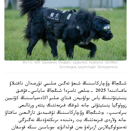
Фото: ҚХР Шыңжаң Өндіріс-құрылыс корпусы (ШӨҚК)
Қоғамдық қауіпсіздік басқармасы
شىڭجاڭ وۆچاركاسىنىڭ شىعۋ تەگىن عىلىمي تۇرعىدان ناقتىلاۋ
ماقساتىندا 2025 -جىلعى تامىزدا شىڭجاڭ ساياسي-قۇقىق
ينستيتۋتىنىڭ باس بولۋىمەن قىتاي عىلىم اكادەمياسىنىڭ كۋنمين
زوولوگيا ينستيتۋتى جانە شوقك قىزمەتتىك يتتەر ورتالىعى
بىرلەسىپ، «شىڭجاڭ وۆچاركاسىنىڭ تۇقىمدىق تازالىعىن ساقتاۋ
جانە ولاردى قىزمەتتىك يت رەتىندە ىرىكتەۋدىڭ نەگىزگى
تەحنولوگيالارىن ازىرلەۋ مەن قولدانۋ» جوباسىن ىسكە قوسقان