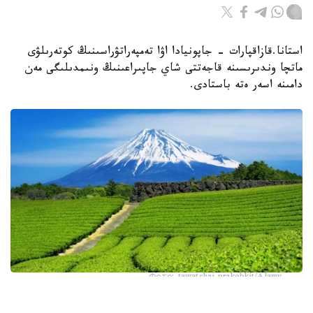
استانا.قازاقپارات - جاپونيادا اۋا تەمپەراتۋراسىنىڭ كوتەرىلۋى
ماتچا وندىرىسىنە قاجەتتى شاي جاپىراعىنىڭ ونىمدىلىگى مەن
دامىنە اسەر ەتە باستادى.
Фото: tawatchai prakobkit/Alamy