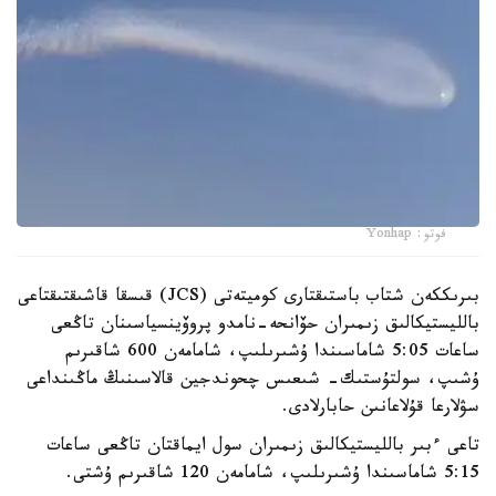
فوتو: Yonhap
بىرىككەن شتاب باستىقتارى كوميتەتى (JCS) قىسقا قاشىقتىقتاعى
بالليستيكالىق زىمىران حۆانحە-نامدو پروۆينسياسىنان تاڭعى
ساعات 5:05 شاماسىندا ۇشىرىلىپ، شامامەن 600 شاقىرىم
ۇشىپ، سولتۇستىك- شىعىس چحوندجين قالاسىنىڭ ماڭىنداعى
سۋلارعا قۇلاعانىن حابارلادى.
تاعى ءبىر بالليستيكالىق زىمىران سول ايماقتان تاڭعى ساعات
5:15 شاماسىندا ۇشىرىلىپ، شامامەن 120 شاقىرىم ۇشتى.