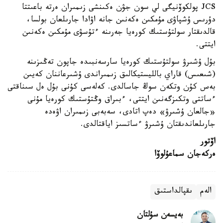
JCS پولكوۆنيگى لي سون جۋن ەكىنشى زىمىران ەرتە باعىتتا
دۇرىس ۇشپاۋى مۇمكىن ەكەنىن جانە اۋادا جارىلعان بولسا،
قالدىقتار سولتۇستىك كورەيا جەرىنە ءتۇسۋى مۇمكىن ەكەنىن
ايتتى.
بۇل ۇشىرۋ سولتۇستىك كورەيا سارسەنبىدە جاپون تەڭىزىنە
(شىعىس) قاراي بالليستيكالىق زىمىراندى ۇشىرعاننان كەيىن
بەس كۇن وتكەن سوڭ جاسالدى. كەلەسى كۇنى بۇل ەل سىناقتى
ءساتتى وتكىزگەنىن ايتتى، ءبىراق وڭتۇستىك كورەيا مۇنى
«جالعان ۇشىرۋ» دەپ اتادى، سەبەبى زىمىران اۋەدە
جارىلعاندىقتان ۇشىرۋ ءساتسىز اياقتالدى.
اۆتور
ەركەجان سماعۇلوۆا
الەم
ىقپالداستىق
بەيسەن سۇلتان