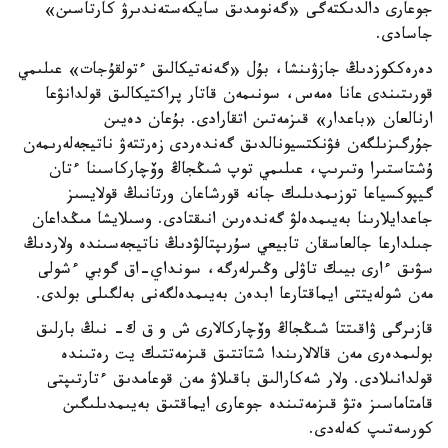
جوعارى دالدىكتەگى «گەنومدىق سايكەستەندىرۋ كارتاسىن»
جاسادى.
دەرەككوزدىڭ جازۋىنشا، بۇل «گەنەتيكالىق ءتولقۇجات» عىلىمي
قورىتىندى عانا ەمەس، سونىمەن قاتار پراكتيكالىق قولدانۋعا
ارنالعان «باعدار» قىزمەتىن اتقارادى. بۇعان دەيىن
جۇرگىزىلگەن فۋنكتسيونالدىق گەندەردى زەرتتەۋ ناتيجەلەرىمەن
ۇشتاستىرا وتىرىپ، عىلىمي توپ شىڭجاڭ وۆچاركاسىنا ءتان
گيپوكسياعا توزىمدىلىك جانە قورشاعان ورتانىڭ قولايسىز
جاعدايلارىنا بەيىمدەلۋ گەندەرىن انىقتادى. وسىلايشا مىڭداعان
جىلدارعا جالعاسقان تابيعي سۇرىپتالۋدىڭ ناتيجەسىندە ولاردىڭ
سۋىق ءارى بيىك تاۋلى وڭىرلەرگە، سونداي-اق گوبي ءشولى
مەن شولەيتتى ايماقتارعا ابدەن بەيىمدەلگەنى بەلگىلى بولدى.
قازىرگى ۋاقىتتا شىڭجاڭ وۆچاركالارى ش و ق ك- نىڭ بارلىق
بولىمدەرى مەن قالالارىندا شتاتتىق قىزمەتتىك يت رەتىندە
قولدانىلادى. ولار شەكارالىق باقىلاۋ مەن قوعامدىق ءتارتىپتى
قامتاماسىز ەتۋ قىزمەتىندە جوعارى ايماقتىق بەيىمدىلىگىن
كورسەتىپ كەلەدى.