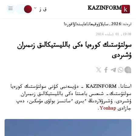
KAZINFORM
ق ز
ترەند:
2026-سايلاۋ
وقيعا
تاعايىنداۋ
اقوردا
19:08, 01 شىلدە 2024
سولتۇستىك كورەيا ەكى بالليستيكالىق زىمىران
ۇشىردى
استانا. KAZINFORM - دۇيسەنبى كۇنى سولتۇستىك كورەيا
سولتۇستىك- شىعىس باعىتتا ەكى بالليستيكالىق زىمىران
ۇشىردى. ۇشىرۋلاردىڭ ءبىرى ءساتسىز بولۋى مۇمكىن، دەپ
جازادى
Yonhap
.