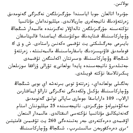
بولاتىن.
جۋىردا اتالعان جوبا اياسىندا جۇرگىزىلگەن نەگىزگى گەنومدىق
زەرتتەۋدىڭ ناتيجەلەرى جاريالاندى. ميلليونداعان مۋتاتسيا
نۇكتەسىنە جۇرگىزىلگەن تالداۋلار نەگىزىندە عالىمدار شىڭجاڭ
وۆچاركاسىنىڭ قىتايدىڭ سولتۇستىك ايماعىندا قالىپتاسقان
بايىرعى جەرگىلىكتى يت تۇقىمى ەكەنىن راستادى. ش و ق ك
قوعامدىق قاۋىپسىزدىك باسقارماسىنىڭ مالىمەتىنشە، زەرتتەۋ
شىڭجاڭ وۆچاركاسىنىڭ «سىرتتان اكەلىنگەن تۇقىمدى
جەتىلدىرۋ ناتيجەسىندە پايدا بولعانى» تۋرالى ۇزاققا سوزىلعان
پىكىرتالاسقا نۇكتە قويىلدى.
بەلگىلى بولعانداي، زەرتتەۋ توبى بىرنەشە اي بويى شىڭجاڭ
وۆچاركاسىنىڭ بۇكىل ولكەدەگى نەگىزگى تارالۋ ايماقتارىن
ارالاپ، 109 داراباسقا جوعارى ساپالى تولىق گەنومدىق
سەكۆەنيرلەۋ جۇرگىزدى. ناتيجەسىندە 25 ميلليوننان استام
گەنەتيكالىق مۋتاتسيا نۇكتەسى انىقتالدى. عالىمدار الىنعان
اۋقىمدى دەرەكتەردى جەر بەتىندەگى 260 يت تۇقىمىن قامتيتىن
ءىرى دەرەكقورمەن سالىستىرىپ، شىڭجاڭ وۆچاركاسىنىڭ