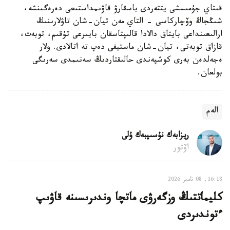
قىتاي جۇمىسشى يتتەردى باسقارۋ قاۋىمداستىعى دەرەگىنشە،
شىڭجاڭ وۆچاركاسى - التاي مەن تيان-شان تاۋلارىنىڭ
ارالىعىنداعى بايتاق دالادا قالىپتاسقان بايىرعى تۇقىم، توبەت،
قازاق توبەتى، تيان-شان ماستيفى دەپ تە اتالادى. ولار
ەجەلدەن بەرى كوشپەندى حالىقتاردىڭ سەنىمدى سەرىگى
بولعان.
الەم
ريزابەك نۇسىپبەك ۇلى
اۆتور
16:18, 08 تامىز 2026
كليماتتىڭ وزگەرۋى ماتچا وندىرىسىنە قاۋىپ
ءتوندىردى