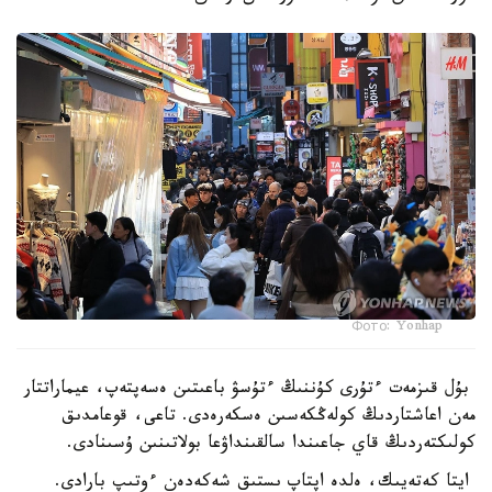
Фото: Yonhap
بۇل قىزمەت ءتۇرى كۇننىڭ ءتۇسۋ باعىتىن ەسەپتەپ، عيماراتتار
مەن اعاشتاردىڭ كولەڭكەسىن ەسكەرەدى. تاعى، قوعامدىق
كولىكتەردىڭ قاي جاعىندا سالقىنداۋعا بولاتىنىن ۇسىنادى.
ايتا كەتەيىك، ەلدە اپتاپ ىستىق شەكەدەن ءوتىپ بارادى.