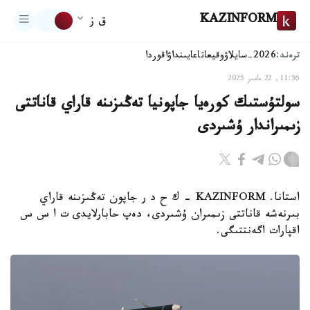
KAZINFORM
ق ز
ترەند:
2026-سايلاۋ
وقيعا
تاعايىنداۋ
اقوردا
11:56, 22 مامىر 2025
سولتۇستىك كورەيا جاپونيا تەڭىزىنە قاراي قاناتتى
زىمىراندار ۇشىردى
استانا. KAZINFORM - ك ح د ر جاپون تەڭىزىنە قاراي
بىرنەشە قاناتتى زىمىران ۇشىردى، دەپ حابارلايدى ت ا س س
اقپارات اگەنتتىگى.