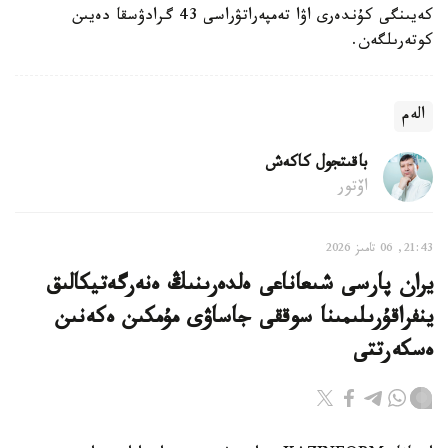
كەيىنگى كۇندەرى اۋا تەمپەراتۋراسى 43 گرادۋسقا دەيىن
كوتەرىلگەن.
الەم
باقىتجول كاكەش
اۆتور
21:43, 06 تامىز 2026
يران پارسى شىعاناعى ەلدەرىنىڭ ەنەرگەتيكالىق
ينفراقۇرىلىمىنا سوققى جاساۋى مۇمكىن ەكەنىن
ەسكەرتتى