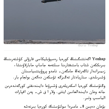
Фото: Yonhap
Yonhap اگەنتتىگىنىڭ كورەيا رەسپۋبليكاسى قارۋلى كۇشتەرىنىڭ
بىرىككەن شتاب باستىقتارىنا سىلتەمە جاساپ حابارلاۋىنشا،
زىمىراندار تاڭەرتەڭ حامگەن- نامدو پروۆينتسياسىنان
ۇشىرىلدى. سناريادتار تەڭىزگە تۇسكەن دەگەن بولجام بار.
وڭتۇستىك كورەيا اسكەريلەرى ۇشىرۋعا دايىندىقتى كورگەندەرىن
جانە وعان دايىندالعانىن ايتتى. ولار ا ق ش- پەن اقپارات
الماسىپ وتىر.
بۇعان دەيىن 8- مامىردا سولتۇستىك كورەيا بىرنەشە