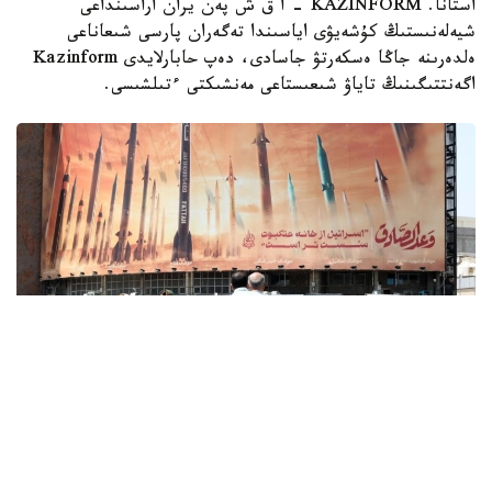
استانا. KAZINFORM - ا ق ش پەن يران اراسىنداعى
شيەلەنىستىڭ كۇشەيۋى اياسىندا تەگەران پارسى شىعاناعى
ەلدەرىنە جاڭا ەسكەرتۋ جاسادى، دەپ حابارلايدى Kazinform
اگەنتتىگىنىڭ تاياۋ شىعىستاعى مەنشىكتى ءتىلشىسى.
Фото: x.com / @EnglishFars
Reuters اگەنتتىگىنىڭ بەس دەرەككوزىنە سۇيەنگەن مالىمەتىنە