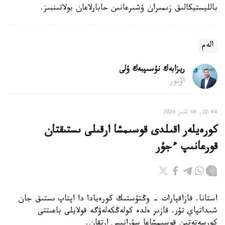
بالليستيكالىق زىمىران ۇشىرعانىن حابارلاعان بولاتىنبىز.
الەم
ريزابەك نۇسىپبەك ۇلى
اۆتور
22:44, 06 تامىز 2026
كورەيلەر اقىلدى قوسىمشا ارقىلى ىستىقتان
قورعانىپ ءجۇر
استانا. قازاقپارات - وڭتۇستىك كورەيادا دا اپتاپ ىستىق جان
شىداتپاي تۇر. قازىر ەلدە كولەڭكەلەۋگە قولايلى باعىتتى
كورسەتەتىن قوسىمشاعا سۇرانىس ارتقان.