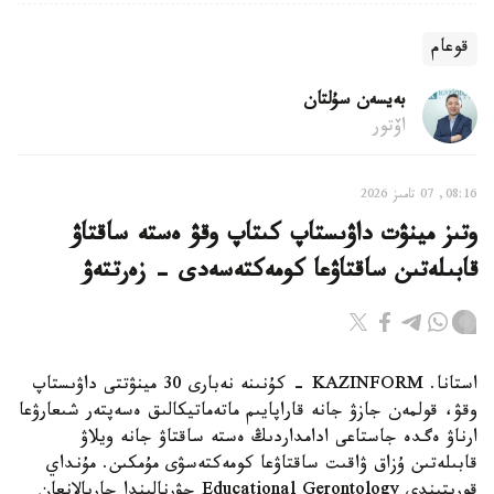
قوعام
بەيسەن سۇلتان
اۆتور
08:16, 07 تامىز 2026
وتىز مينۋت داۋىستاپ كىتاپ وقۋ ەستە ساقتاۋ
قابىلەتىن ساقتاۋعا كومەكتەسەدى - زەرتتەۋ
استانا. KAZINFORM - كۇنىنە نەبارى 30 مينۋتتى داۋىستاپ
وقۋ، قولمەن جازۋ جانە قاراپايىم ماتەماتيكالىق ەسەپتەر شىعارۋعا
ارناۋ ەگدە جاستاعى ادامداردىڭ ەستە ساقتاۋ جانە ويلاۋ
قابىلەتىن ۇزاق ۋاقىت ساقتاۋعا كومەكتەسۋى مۇمكىن. مۇنداي
قورىتىندى Educational Gerontology جۋرنالىندا جاريالانعان