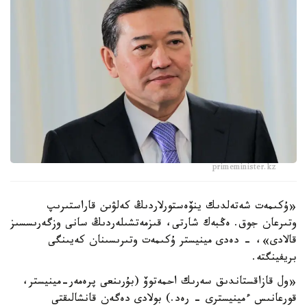
primeminister.kz
«ۇكىمەت شەتەلدىك ينۆەستورلاردىڭ كەلۋىن قاراستىرىپ
وتىرعان جوق. ەڭبەك شارتى، قىزمەتشىلەردىڭ سانى وزگەرىسسىز
قالادى»، - دەدى مينيستر ۇكىمەت وتىرىسىنان كەيىنگى
بريفينگتە.
«ول قازاقستاندىق سەرىك احمەتوۆ (بۇرىنعى پرەمەر-مينيستر،
قورعانىس ءمينيسترى - رەد.) بولادى دەگەن قانشالىقتى