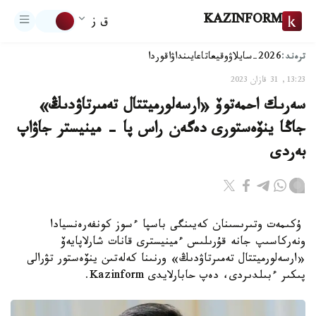
KAZINFORM
ق ز
ترەند:
2026-سايلاۋ
وقيعا
تاعايىنداۋ
اقوردا
13:23, 31 قازان 2023
سەرىك احمەتوۆ «ارسەلورميتتال تەمىرتاۋدىڭ»
جاڭا ينۆەستورى دەگەن راس پا - مينيستر جاۋاپ
بەردى
ۇكىمەت وتىرىسىنان كەيىنگى باسپا ءسوز كونفەرەنسيادا
ونەركاسىپ جانە قۇرىلىس ءمينيسترى قانات شارلاپايەۆ
«ارسەلورميتتال تەمىرتاۋدىڭ» ورنىنا كەلەتىن ينۆەستور تۋرالى
پىكىر ءبىلدىردى، دەپ حابارلايدى Kazinform.