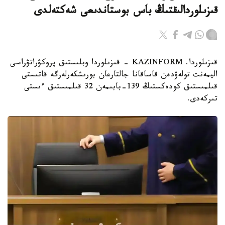
قىزىلوردالىقتىڭ باس بوستاندىعى شەكتەلدى
قىزىلوردا. KAZINFORM - قىزىلوردا وبلىستىق پروكۋراتۋراسى
اليمەنت تولەۋدەن قاساقانا جالتارعان بورىشكەرلەرگە قاتىستى
قىلمىستىق كودەكستىڭ 139-بابىمەن 32 قىلمىستىق ءىستى
تىركەدى.