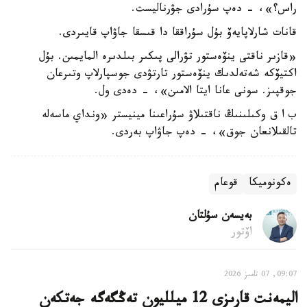
راس؟»، - دەپ سۇرادى جۋرناليست.
قانات شارلاپايەۆ بۇل سۇراققا دا قىسقا جاۋاپ قايىردى.
«قازىر ناقتى ينۆەستور تۋرالى پىكىر بىلدىرە المايمىن. بۇل
اكتيۆكە شەتەلدىك ينۆەستور تارتۋدى جوسپارلاپ وتىرعان
جوقپىز. سونى عانا ايتا الامىن»، - دەدى ول.
ب ا ق وكىلىنىڭ ناقتىلاۋ سۇراعىنا مينيستر «ونداي ماسەلە
تالقىلانعان جوق»، - دەپ جاۋاپ بەردى.
ەكونوميكا
قوعام
بەيسەن سۇلتان
اۆتور
09:07, 07 تامىز 2026
اليمەنت قارىزى 12 ميلليون تەڭگەگە جەتكەن