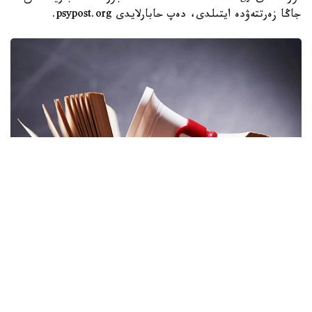
جاڭا زەرتتەۋدە ايتىلدى، دەپ حابارلايدى psypost.org.
سۋرەت: istockphoto.com
عالىمداردىڭ مالىمەتىنشە، جاس ۇلعايعان سايىن ادامنىڭ جادى،
زەيىنى مەن تىلدىك قابىلەتتەرى بىرتىندەپ السىرەيدى. كەيبىر
ادامداردا بۇل وزگەرىستەر جەڭىل كوگنيتيۆتىك بۇزىلىسقا ۇلاسۋى
مۇمكىن. بۇل جاعداي كۇندەلىكتى ومىرگە ايتارلىقتاي كەدەرگى