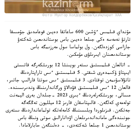
Фото: Мухтор Холдорбеков/ҚазАқпарат ХАА
مۇنداي قىلمىس ءۇشىن 600 ساعاتقا دەيىن قوعامدىق جۇمىسقا
تارتۋ نەمەسە ەكى جىلعا دەيىن باس بوستاندىعىن شەكتەۋ
جازاسى كوزدەلگەن. ول بولماسا سول مەرزىمگە باس
بوستاندىعىنان ايىرىلۋى مۇمكىن.
- اتالعان قىلمىستىق ىستەر بويىنشا 12 بورىشكەرگە قاتىستى
ايىپتاۋ ۇكىمدەرى شىقتى. 5 قىلمىستىق ءىس تاراپتاردىڭ
تاتۋلاسۋىمەن توقتادى. 3 قىلمىستىق ءىس سوتتا قارالىپ جاتىر،
قالعان 12 ءىس قىلمىستىق قۋدالاۋ ورگاندارىنىڭ وندىرىسىندە.
مىسالى، بورىشكەرلەردىڭ ءبىرى 2023 -جىلدان بەرى اليمەنت
تولەمەي كەلگەن. قالىپتاسقان قارىز 12 ميلليون تەڭگەگە
جەتكەن. قىزىلوردا وبلىسىنىڭ كامەلەتكە تولماعانداردىڭ ىستەرى
جونىندەگى مامانداندىرىلعان اۋدانارالىق سوتى ونىڭ باس
بوستاندىعىن 1 جىلعا شەكتەدى، - دەلىنگەن حابارلامادا.