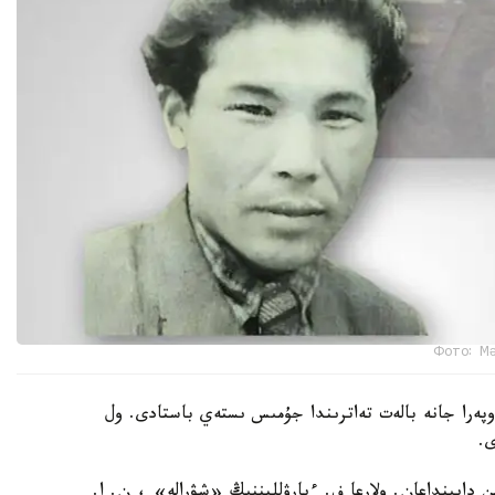
Фото: Мә
ۇلتتىق وپەرا جانە بالەت تەاترىندا جۇمىس ىستەي باستادى. ول
ى.
ەكوراتسياسىن دايىنداعان. ولارعا ف. ءيارۋلليننىڭ «شۋرالە» ، ن. ا.