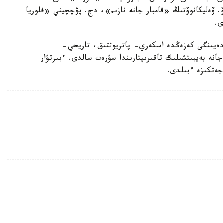
ەليكانوۆتىڭ «قامبار جانە نازىم»، دج. پۋچچيني «فلوريا
ى.
بەكوۆ 1960 -جىلدان 1975 -جىلعا دەيىنگى كەزەڭدە اسكەري- پاتريوتتىق، تاريحي-
انە بەيبىتشىلىك تاقىرىپتارىندا سۋرەت سالدى. ءبىرتۋار
جەتكىزە ءبىلدى.