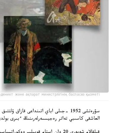
дениет және ақпарат министрлігінің баспасөз қызметі
سۋرەتشى 1952 -جىلى اباي اتىنداعى قازاق 
العاشقى كاسىبي تەاتر رەجيسسەرلەرىنىڭ ءبىرى بولد
قىلقالام شەبەرى 20 دان استام قويىلىم د