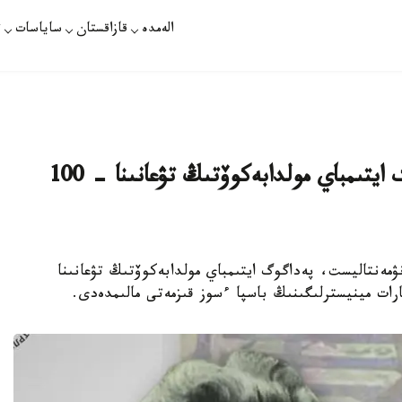
الەمدە
قازاقستان
ساياسات
ت
سۋرەتشى، مونۋمەنتاليست، پەداگوگ ايتىمباي مولدابەكوۆتىڭ تۋعانىنا - 100
رەتشى، مونۋمەنتاليست، پەداگوگ ايتىمباي مولدابەكوۆتىڭ تۋعانىنا