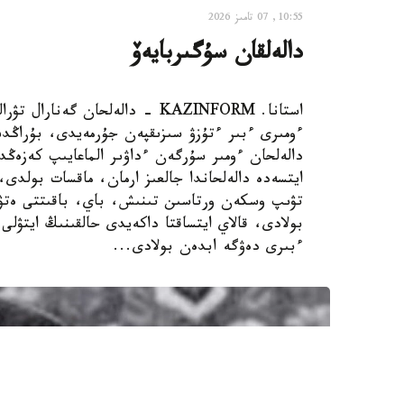
10:55, 07 تامىز 2026
دالەلقان سۇگىربايەۆ
استانا. KAZINFORM - دالەلحان گ
ءومىرى ءبىر ءتۇزۋ سىزىقپەن جۇرمەيدى، بۇراڭدى
دالەلحان ءومىر سۇرگەن ءداۋىر الماعايىپ كەزەڭد
ايتسەدە دالەلحاندا جالعىز ارمان، ماقسات بولد
تۋىپ وسكەن ورتاسىن تىنىش، باي، باقىتتى ەتۋ 
بولادى، قالاي ايتساقتا داكەيدى حالقىنىڭ ايتۋلى 
ءبىرى دەۋگە ابدەن بولادى...