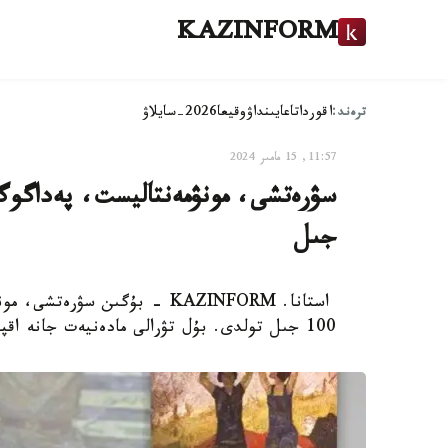
KAZINFORM
ترەند:
اقوردا
تاعايىنداۋ
وقيعا
2026-سايلاۋ
11:57, 15 مامىر 2024
جىل
استانا. KAZINFORM - بۇگىن سۋ
100 جىل تولدى. بۇل تۋرالى مادەنيەت جانە اقپارات مينيسترلىگىنىڭ باسپا ءسوز قىزمەتى مالىمدەدى.