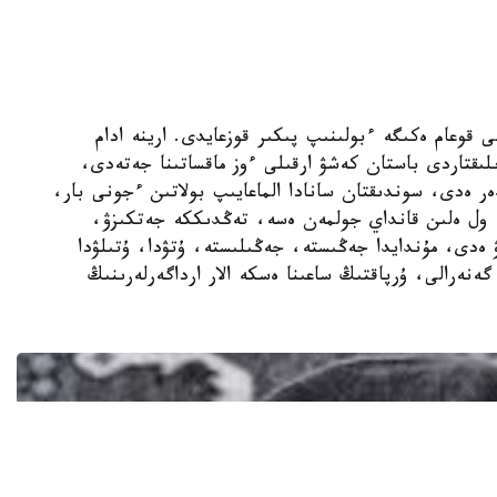
ەنارال تۋرالى قوعام ەكىگە ءبولىنىپ پىكىر قوزعايدى. ارينە ادام
لىقتاردى باستان كەشۋ ارقىلى ءوز ماقساتىنا جەتەدى،
ەر ەدى، سوندىقتان سانادا الماعايىپ بولاتىن ءجونى بار،
ى، ول ەلىن قانداي جولمەن ەسە، تەڭدىككە جەتكىزۋ،
ەدى، مۇندايدا جەڭىستە، جەڭىلىستە، ۇتۋدا، ۇتىلۋدا
گەنەرالى، ۇرپاقتىڭ ساعىنا ەسكە الار ارداگەرلەرىنىڭ