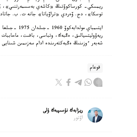
ريمسكي- كورساكوۆتىڭ «كاشەي بەسسمەرتنىي»، ۆ. ۆ
توسكا»، دج. ۆەردي «تراۆياتا» جانە ت. ب. جاتاد
ايتىمباي مولدا
ريەۆوليتسيالىق، ەڭبەك، وتباسى، باقىت، ماحاببات ج
شەبەر ءوزىنىڭ ەڭبەكتەرىندە ادام سەزىمىن شىنايى 
قوعام
ريزابەك نۇسىپبەك ۇلى
اۆتور