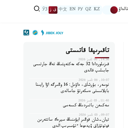
الداۋ
KZ
QZ
РУ
EN
中文
ق ز
ЎЗ
تاقىرىپقا قاتىستى
14:56, 06 تامىز 2026
قىزىلوردادا 32 جەكە مەكتەپتىڭ تەڭ جارتىسى
جابىلىپ قالدى
10:07, 06 تامىز 2026
نوسەر، بۇرشاق، داۋىل: 16 وڭىرگە اۋا رايىنا
بايلانىستى ەسكەرتۋ جاسالدى
11:40, 05 تامىز 2026
سەكسەن باتىردىڭ كىسەسى
09:07, 05 تامىز 2026
تيان-شان قوڭىر ايۋىنىڭ سيرەك ساتتەرىن
فوتوتۇزاق ۆيدەوعا ءتۇسىرىپ الدى