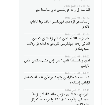
11:42, 04 تامىز 2026
الماتىدا ل ر ت قۇرىلىسى قاي ساتىدا تۇر
15:42, 03 تامىز 2026
زايسانداعى اۋەجاي قۇرىلىسى اياقتالۋعا تاياپ
قالدى
15:06, 03 تامىز 2026
ەلىمىزدە 70 جىلدان استام ۋاقىتتان كەيىن
العاش رەت جولبارىس تاريحي مەكەندەۋ ارەالىنا
جىبەرىلدى
14:52, 03 تامىز 2026
اباي وبلىسىندا تاعى ءبىر اۋىل ىشىمدىكتەن باس
تارتتى
14:23, 03 تامىز 2026
شىلدەدە شەكارادان وتپەك بولعان 4 مىڭ شەتەل
ازاماتى ۇستالدى
07:12, 03 تامىز 2026
نايزاعاي، شاڭدى داۋىل جانە 42 گرادۋسقا
دەيىنگى اپتاپ ىستىق: 17 وڭىردە ەسكەرتۋ