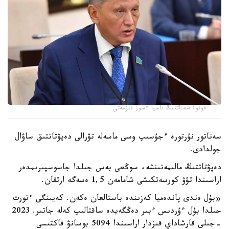
فوتو: سەناتتىڭ باسپا ءسوز قىزمەتى
سەناتور نۇرتورە ءجۇسىپ وسى ماسەلە تۋرالى دەپۋتاتتىق ساۋال
جولدادى.
دەپۋتاتتىڭ مالىمەتىنشە، سوڭعى بەس جىلدا جاسوسپىرىمدەر
اراسىندا تۋۋ كورسەتكىشى شامامەن 1,5 ەسەگە ارتقان.
«بۇل ەندى پاندەميا كەزىندە باستالعان ەكەن. كەيىنگى ءتورت
جىلدا بۇل ءۇردىس ءبىر دەڭگەيدە ساقتالىپ كەلە جاتىر. 2023
-جىلى قارشاداي قىزدار اراسىندا 5094 بوسانۋ فاكتىسى