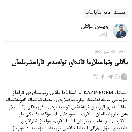
بيلىك جانە ساياسات
بەيسەن سۇلتان
اۆتور
16:44, 06 تامىز 2026
بالالى وتباسىلارعا قانداي تولەمدەر قاراستىرىلعان
استانا. KAZINFORM - استانادا بالالى وتباسىلاردى قولداۋ
جۇيەسى مەملەكەتتىك جاردەماقىلاردى، مەملەكەتتىك الەۋمەتتىك
ساقتاندىرۋ قورىنان تولەنەتىن تولەمدەردى، كوپبالالى وتباسىلار
مەن ماراپاتتالعان انالاردى، سونداي-اق مۇگەدەكتىگى بار
بالالاردى تاربيەلەپ وتىرعان اتا-انالاردى قولداۋ شارالارىن
قامتيدى. بۇل تۋرالى استانا قالاسى بويىنشا الەۋمەتتىك قورعاۋ