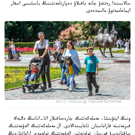
سالاسىندا رەتتەۋ جانە باقىلاۋ دەپارتامەنتىنىڭ باسشىسى اسقار
ايماعامبەتوۆ مالىمدەدى.
Фото: Александр Павский/Kazinform
ونىڭ ايتۋىنشا، مەملەكەتتىك جاردەماقىلار اتا-انانىڭ ەڭبەك
قىزمەتىنە قاراماستان تاعايىندالادى. ال مەملەكەتتىك الەۋمەتتىك
ساقتاندىرۋ قورىنان تولەنەتىن الەۋمەتتىك تولەمدەر ازاماتتاردىڭ