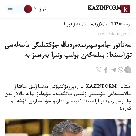
KAZINFORM
ق ز
ترەند:
2026-سايلاۋ
وقيعا
تاعايىنداۋ
اقوردا
15:09, 30 قاڭتار 2025
سەناتور جاسوسپىرىمدەردىڭ جۇكتىلىگى ماسەلەسى
تۋراسىندا: بىلمەگەن بولىپ وتىرا بەرەمىز بە
استانا. KAZINFORM - رەپرودۋكتيۆتى دەنساۋلىق ساقتاۋ
سالاسىنداعى جۇمىستى ۇلتتىق دەڭگەيدە جۇيەلەۋ جانە بالالار مەن
جاسوسپىرىمدەر اراسىندا ءتيىستى اعارتۋ جۇمىستارىن كۇشەيتۋ
كەرەك.