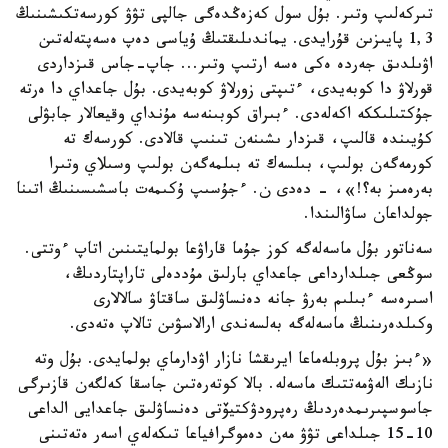
تىركەلىپ وتىر. بۇل سول كەزەڭدەگى جالپى تۋۋ كورسەتكىشىنىڭ
1,3 پايىزىن قۇرايدى. يماندىلىقتىڭ ۇياسى دەپ ەسەپتەلەتىن
اۋىلدىق جەردە ەكى ەسە ارتىپ وتىر... جاپ-جاس قىزداردى
قورلاۋ دا كوبەيدى، ءتىپتى زورلاۋ كوبەيدى. بۇل جاعداي دا ەرتە
جۇكتىلىككە اكەلەدى. ءبىراق كوبىنەسە مۇنداي وقيعالار جابۋلى
كۇيىندە قالىپ، قىزدار ىشىنەن تىنىپ قالادى. كورسەك تە
كورمەگەن بولىپ، بىلسەك تە بىلمەگەن بولىپ وسىلاي وتىرا
بەرەمىز بە؟!»، - دەدى ن. ءجۇسىپ ۇكىمەت باسشىسىنىڭ اتىنا
جولداعان ساۋالىندا.
سەناتور بۇل ماسەلەگە كوز جۇما قاراۋعا بولمايتىنىن اتاپ ءوتتى.
سوڭعى جىلدارداعى جاعداي بارلىق مۇددەلى تاراپتاردىڭ،
اسىرەسە ءبىلىم بەرۋ جانە دەنساۋلىق ساقتاۋ سالالارى
وكىلدەرىنىڭ ماسەلەگە بەلسەندى ارالاسۋىن تالاپ ەتەدى.
«ءبىز بۇل پروبلەماعا ايرىقشا نازار اۋدارماي بولمايدى. بۇل وتە
نازىك الەۋمەتتىك ماسەلە. بالا كوتەرەتىن جاسقا كەلگەن قازىرگى
جاسوسپىرىمدەردىڭ رەپرودۋكتيۆتى دەنساۋلىق جاعدايى الداعى
10-15 جىلداعى تۋۋ مەن دەموگرافياعا تىكەلەي اسەر ەتەتىنى