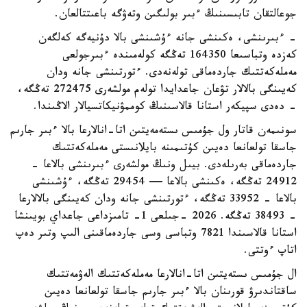
جوعالتقان تابىسىنىڭ ءبىر بولىگىن وتەۋگە باعىتتالعان.
- ءبىرىنشى، ەكىنشى جانە ءۇشىنشى بالا دۇنيەگە كەلگەن
كەزدە وتباسىعا 164350 تەڭگە كولەمىندە ءبىرجولعى
مەملەكەتتىك جاردەماقى تولەنەدى. ءتورتىنشى جانە ودان
كەيىنگى بالالار تۋعان جاعدايدا تولەم مولشەرى 272475 تەڭگە،
- دەدى سپيكەر استانا قالاسىنىڭ كوممۋنيكاتسيالار الاڭىندا.
سونىمەن قاتار ول جۇمىس ىستەمەيتىن اتا-انالارعا بالا ءبىر جارىم
جاسقا تولعانعا دەيىن كۇتىمىنە بايلانىستى مەملەكەتتىك
جاردەماقى بەرىلەدى. بيىل ونىڭ مولشەرى ءبىرىنشى بالاعا -
24912 تەڭگە، ەكىنشى بالاعا — 29454 تەڭگە، ءۇشىنشى
بالاعا - 33952 تەڭگە، ءتورتىنشى جانە ودان كەيىنگى بالالارعا
- 38493 تەڭگە. 2026 -جىلعى 1- تامىزداعى جاعداي بويىنشا
استانا قالاسىندا 7821 وتباسى وسى جاردەماقىنى الىپ وتىر دەپ
اتاپ ءوتتى.
ال جۇمىس ىستەيتىن اتا-انالارعا مەملەكەتتىك الەۋمەتتىك
ساقتاندىرۋ قورىنان بالا ءبىر جارىم جاسقا تولعانعا دەيىن