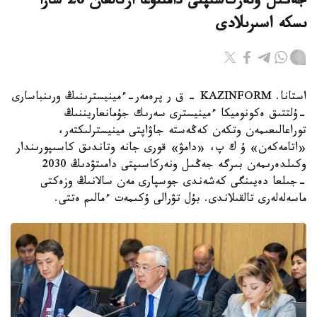
جەڭىل ونەركاسىپتى دامىتۋعا ارنالعان 28 شارا
ىسكە اسىرىلادى
استانا. KAZINFORM - ق ر پرەمەر-ءمينيسترىنىڭ ورىنباسارى
-ۇلتتىق ەكونوميكا ءمينيسترى سەرىك جۇمانعاريننىڭ
توراعالىعىمەن وتكەن كەڭەستە جاۋاپتى مينيسترلىكتەر،
«اتامەكەن» ۇ ك پ، «دامۋ» قورى جانە وتاندىق كاسىپورىندار
وكىلدەرىمەن بىرگە جەڭىل ونەركاسىپتى دامىتۋدىڭ 2030
-جىلعا دەيىنگى كەشەندى جوسپارى مەن سالانىڭ وزەكتى
ماسەلەلەرى تالقىلاندى. بۇل تۋرالى ۇكىمەت ءمالىم ەتتى.