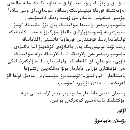
انىق. ق ر وقۋ-اعارتۋ، دەنساۋلىق ساقتاۋ، ەڭبەك جانە حالىقتى
الەۋمەتتىك قورعاۋ مينيسترلىكتەرىنىڭ، سونداي-اق وسى سالادا
جۇمىس ىستەيتىن حالىقارالىق ۇيىمداردىڭ قاتىسۋىمەن
جاسوسپىرىمدەر اراسىندا جۇكتىلىك پەن تۋۋ سانىنىڭ ءوسۋ
سەبەپتەرىنە ۆەدومستۆوارالىق تالداۋ جۇرگىزۋ قاجەت. كامەلەتكە
تولماعانداردىڭ قۇقىقتارىن قورعاۋعا قاتىستى زاڭنامانىڭ
ورىندالۋىنا مونيتورينگ پەن باقىلاۋدى كۇشەيتۋ اسا ماڭىزدى.
جاسوسپىرىمدەر مەن ولاردىڭ اتا-انالارىنىڭ ەرتە جۇكتىلىك
قاۋپى، سونداي-اق كامەلەتكە تولماعانداردىڭ جاۋاپكەرشىلىگى
مەن قۇقىقتارى تۋرالى حاباردار بولۋ دەڭگەيىن ارتتىرۋعا
باعىتتالعان اقپاراتتىق-ءتۇسىندىرۋ جۇمىستارىن جەدەل قولعا الۋ
كەرەك»، - دەدى نۇرتورە ءجۇسىپ.
وسىعان دەيىن ماماندار جاسوسپىرىمدەر اراسىنداعى ەرتە
جۇكتىلىك ماسەلەسىن كوتەرگەن بواتىن.
اۆتور
رۋسلان عابباسوۆ