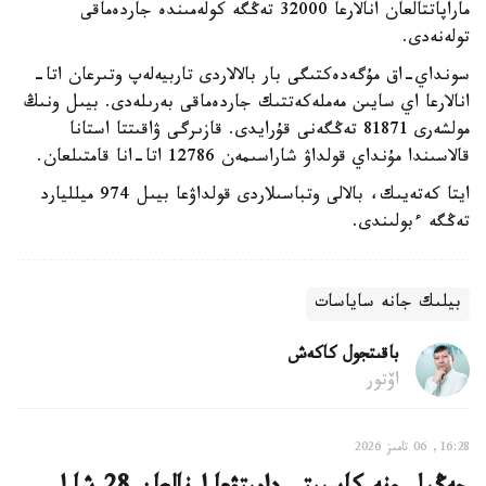
ماراپاتتالعان انالارعا 32000 تەڭگە كولەمىندە جاردەماقى
تولەنەدى.
سونداي-اق مۇگەدەكتىگى بار بالالاردى تاربيەلەپ وتىرعان اتا-
انالارعا اي سايىن مەملەكەتتىك جاردەماقى بەرىلەدى. بيىل ونىڭ
مولشەرى 81871 تەڭگەنى قۇرايدى. قازىرگى ۋاقىتتا استانا
قالاسىندا مۇنداي قولداۋ شاراسىمەن 12786 اتا-انا قامتىلعان.
ايتا كەتەيىك، بالالى وتباسىلاردى قولداۋعا بيىل 974 ميلليارد
تەڭگە ءبولىندى.
بيلىك جانە ساياسات
باقىتجول كاكەش
اۆتور
16:28, 06 تامىز 2026