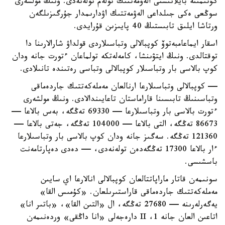
كۇتىمىنە بايلانىستى الەۋمەتتىك تولەم تولەنەدى. ونىڭ مولشەرى
سوڭعى ەكى جىلداعى الەۋمەتتىك اۋدارىمدار جۇرگىزىلگەن
ورتاشا ايلىق تابىستىڭ 40 پايىزىن قۇرايدى.
اسقار ايماعامبەتوۆ كوپبالالى وتباسىلاردى قولداۋ شارالارىنا دا
توقتالدى. ونىڭ ايتۋىنشا، كامەلەتكە تولماعان ءتورت جانە ودان
كوپ بالاسى بار وتباسىلار كوپبالالى وتباسى رەتىندە تانىلادى.
— كوپبالالى وتباسىلارعا ارنالعان مەملەكەتتىك جاردەماقى
وتباسىنىڭ تابىسىنا قاراماستان تاعايىندالادى. ونىڭ مولشەرى
ءتورت بالاسى بار وتباسىلارعا — 69330 تەڭگە، بەس بالاعا —
86673 تەڭگە، التى بالاعا — 104000 تەڭگە، جەتى بالاعا —
121360 تەڭگە. سەگىز جانە ودان كوپ بالاسى بار وتباسىلارعا
ءار بالاعا 17300 تەڭگەدەن تولەنەدى، — دەدى دەپارتامەنت
باسشىسى.
سونىمەن قاتار ماراپاتتالعان كوپبالالى انالارعا اي سايىن
مەملەكەتتىك جاردەماقى قاراستىرىلعان. «كۇمىس القا»
يەگەرلەرىنە — 27680 تەڭگە، ال «التىن القا»، «باتىر انا»
اتاعىن العان جانە 1، II دارەجەلى «انا داڭقى» وردەنىمەن