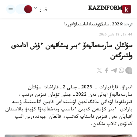
KAZINFORM
ق ز
ترەند:
2026-سايلاۋ
وقيعا
تاعايىنداۋ
اقوردا
19:44, 18 مامىر 2026
سۇلتان سارسەماليەۆ ءبىر پىشاقپەن ءۇش ادامدى
ولتىرگەن
اتىراۋ. قازاقپارات - 2025-جىلى 2-قاراشادا سۇلتان
سارسەماليەۆ ايەلى مەن 2022-جىلى تۋعان قىزىن ەرتىپ،
قىزىلقوعا اۋدانى جانگەلدين اۋىلىنداعى قايىن اتاسىنىڭ ۇيىنە
بارادى. ءبىر كۇننەن كەيىن ءناسىپ وتەشقاليەۆا كۇيەۋ بالاسىنان
اقبايان مەن قىزىن تاستاپ كەتىپ، قالعان جيەندەرىن الىپ
كەلۋدى تالاپ ەتكەن.