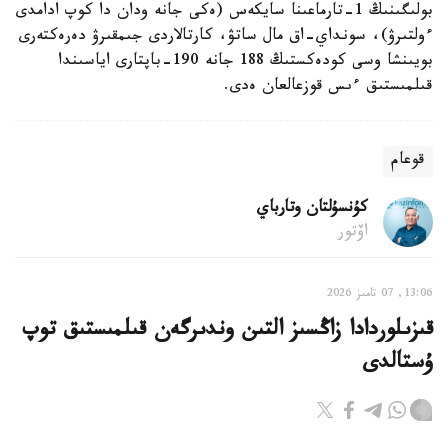
بولىگىنىڭ 1-تارماعىنا سايكەس (ەكى جانە ودان دا كوپ ادامدى
ءولتىرۋ)، سونداي-اق مال ساتۋ، كارتالاردى جىمقىرۋ دەرەكتەرى
بويىنشا وسى كودەكستىڭ 188 جانە 190-باپتارى اياسىندا
قىلمىستىق ءىس قوزعالعان ەدى.
قوعام
كۇنسۇلتان وتارباي
اۆتور
13:06, 07 تامىز 2026
قىزىلوردادا زاڭسىز التىن وندىرگەن قىلمىستىق توپ
ۇستالدى