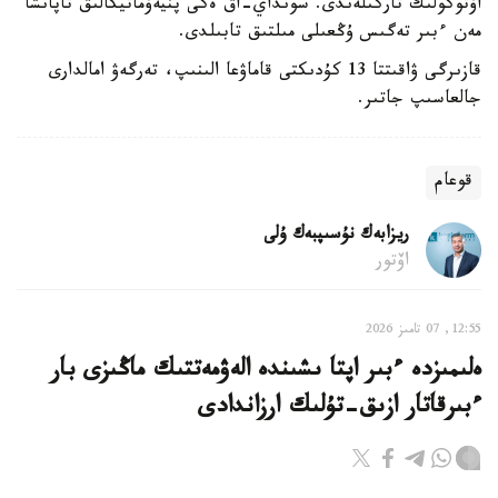
اۆتوكولىك تاركىلەندى. سونداي-اق ەكى پنيەۆماتيكالىق تاپانشا
مەن ءبىر تەگىس ۇڭعىلى مىلتىق تابىلدى.
قازىرگى ۋاقىتتا 13 كۇدىكتى قاماۋعا الىنىپ، تەرگەۋ امالدارى
جالعاسىپ جاتىر.
قوعام
ريزابەك نۇسىپبەك ۇلى
اۆتور
12:55, 07 تامىز 2026
ەلىمىزدە ءبىر اپتا ىشىندە الەۋمەتتىك ماڭىزى بار
ءبىرقاتار ازىق-تۇلىك ارزاندادى