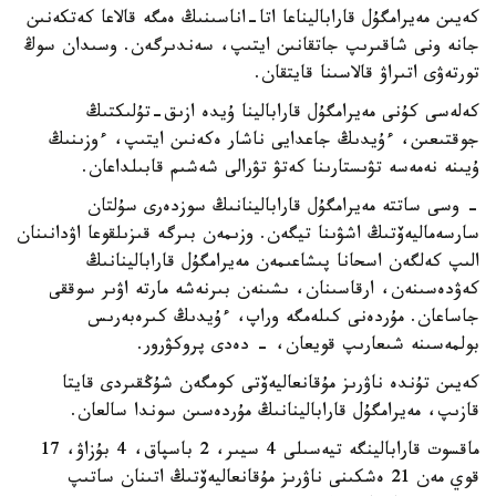
كەيىن مەيرامگۇل قاراباليناعا اتا-اناسىنىڭ ەمگە قالاعا كەتكەنىن
جانە ونى شاقىرىپ جاتقانىن ايتىپ، سەندىرگەن. وسىدان سوڭ
تورتەۋى اتىراۋ قالاسىنا قايتقان.
كەلەسى كۇنى مەيرامگۇل قارابالينا ۇيدە ازىق-تۇلىكتىڭ
جوقتىعىن، ءۇيدىڭ جاعدايى ناشار ەكەنىن ايتىپ، ءوزىنىڭ
ۇيىنە نەمەسە تۋىستارىنا كەتۋ تۋرالى شەشىم قابىلداعان.
- وسى ساتتە مەيرامگۇل قارابالينانىڭ سوزدەرى سۇلتان
سارسەماليەۆتىڭ اشۋىنا تيگەن. وزىمەن بىرگە قىزىلقوعا اۋدانىنان
الىپ كەلگەن اسحانا پىشاعىمەن مەيرامگۇل قارابالينانىڭ
كەۋدەسىنەن، ارقاسىنان، ىشىنەن بىرنەشە مارتە اۋىر سوققى
جاساعان. مۇردەنى كىلەمگە وراپ، ءۇيدىڭ كىرەبەرىس
بولمەسىنە شىعارىپ قويعان، - دەدى پروكۋرور.
كەيىن تۇندە ناۋرىز مۇقانعاليەۆتى كومگەن شۇڭقىردى قايتا
قازىپ، مەيرامگۇل قارابالينانىڭ مۇردەسىن سوندا سالعان.
ماقسوت قارابالينگە تيەسىلى 4 سيىر، 2 باسپاق، 4 بۇزاۋ، 17
قوي مەن 21 ەشكىنى ناۋرىز مۇقانعاليەۆتىڭ اتىنان ساتىپ