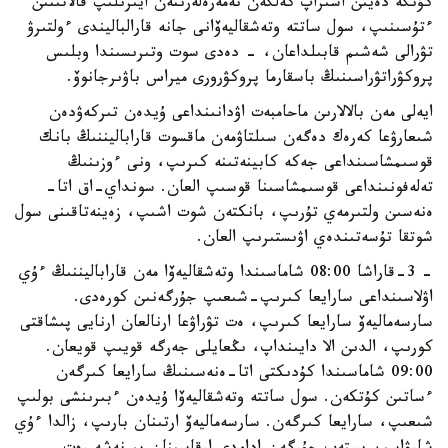
كۇنگە دەيىن اسىراپ كەلگەن نەمەرەلەرىنەن ايىرىلىپ قالاتىنىن
ءتۇسىنىپ، سول ساتتە وتەشقاليەۆانى جانە قارالباليندى ءولتىرۋ
تۋرالى شەشىم قابىلداعان، - دەدى سوت وتىرىسىندا وبلىس
پروكۋراتۋراسىنىڭ باسقارما پروكۋرورى ميراس باۋىرجانوۆ.
ايەلى مەن بالالارىن ماحامبەت اۋدانىنداعى ۇيدەن تىركەۋدەن
شىعارۋعا كەرەك دەگەن سىلتاۋمەن ماقسوت قاراباليننىڭ بانك
قوسىمشاسىنداعى جەكە كابينەتىنە كىرىپ، ونى ءوزىنىڭ
تەلەفونىنداعى قوسىمشاسىنا قوسىپ العان. سونداي-اق اتا-
ەنەسىن ولتىرمەي تۇرىپ، بانكتەن شوت اشىپ، زەينەتاقىنى سول
شوتقا تۇسەتىندەي اۋىستىرىپ العان.
- 3-قاراشا 08:00 شاماسىندا وتەشقاليەۆا مەن قاراباليننىڭ ءۇي
اۋلاسىنداعى سارايعا كىرىپ-شىعىپ جۇرگەنىن كورەدى.
سارسەماليەۆ سارايعا كىرىپ، ەت تۋراۋعا ارنالعان ارنايى پىشاقتى
كورىپ، الدىن الا دايىنداپ، ىڭعايلى جەرگە قويىپ قويعان.
09:00 شاماسىندا كۇدىكتى اتا-ەنەسىنىڭ سارايعا كىرگەن
ءساتىن كۇتكەن. سول ساتتە وتەشقاليەۆا ۇيدەن ءبىرىنشى بولىپ
شىعىپ، سارايعا كىرگەن. سارسەماليەۆ ارتىنان بارىپ، زالدا ءۇي