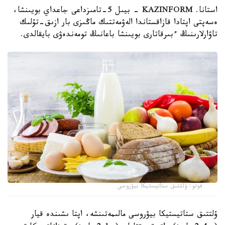
استانا. KAZINFORM - بيىل 5-تامىزداعى جاعداي بويىنشا،
ەسەپتى اپتادا قازاقستاندا الەۋمەتتىك ماڭىزى بار ازىق-تۇلىك
تاۋارلارىنىڭ ءبىرقاتارى بويىنشا باعانىڭ تومەندەۋى بايقالدى.
فوتو: ۇلتتىق ستاتيستيكا بيۋروسى
ۇلتتىق ستاتيستيكا بيۋروسى مالىمەتىنشە، اپتا ىشىندە قيار