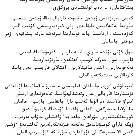
شارۋاسىن ىستەپ جۇرگەن ادامدى ارقاسىنان بىرنەشە رەت
پىشاقتاعان، - دەپ تولىقتىردى پروكۋرور.
كەيىن تەرەزەدەن ۇيدەن ماقسوت قاراباليننىڭ ۇيدەن شىعىپ،
سارايعا بەتتەگىنىن بايقايدى. ونى كىرەبەرىستەن كۇتىپ الىپ،
كەۋدەسىنە، ارقاسىنا جانە قولدارىنا بىرنەشە مارتە پىشاقپەن اۋىر
سوققى جاساعان.
سول كۇنى تۇندە ساراي ىشىنە بارىپ، كەرەۋەتتىڭ استىن
قازىپ، سول جەرگە كومىپ كەتكەن. مارقۇمداردىڭ
تەلەفوندارىن، التىن ساقينالارىن، اقشالاي قارجىسى مەن بانك
كارتالارىن مەنشىكتەپ العان.
ايىپتالۋشى ءوزى جاساعان قىلمىستى جاسىرۋ ماقساتىندا اۋىلداعى
تۋىستارىنا قارابالين مەن وتەشقاليەۆانىڭ تەلەفوندارى ارقىلى
اتىراۋ قالاسىنا ەم الۋعا كەتىپ بارا جاتقانىن جازىپ، جالعان
حابارلاما جىبەرگەن. الداعى ۋاقىتتا ءۇيدىڭ كوممۋنالدىق
كورسەتكىشتەرىن سۇراعان جاعدايدا ۋاقىتىلى جاۋاپ بەرىپ،
ۇيگە قاراي كوممۋنالدىق مەكەمە قىزمەتكەرلەرىن كەلتىرمەۋ ءۇشىن
الدىن الا ەسەپتەگىش قۇرالداردى سۋرەتكە ءتۇسىرىپ العان.