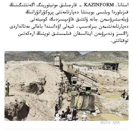
استانا. KAZINFORM - قارجىلىق مونيتورينگ اگەنتتىگىنىڭ
قىزىلوردا وبلىسى بويىنشا دەپارتامەنتى پروكۋراتۋرانىڭ
ۇيلەستىرۋىمەن جانە ۇلتتىق قاۋىپسىزدىك كوميتەتى
دەپارتامەنتىمەن بىرلەسىپ، شيەلى اۋدانىندا باعالى مەتالداردى
زاڭسىز وندىرۋمەن اينالىسقان قىلمىستىق توپتىڭ ارەكەتىن
توقتاتتى.
Фото: ҚМА