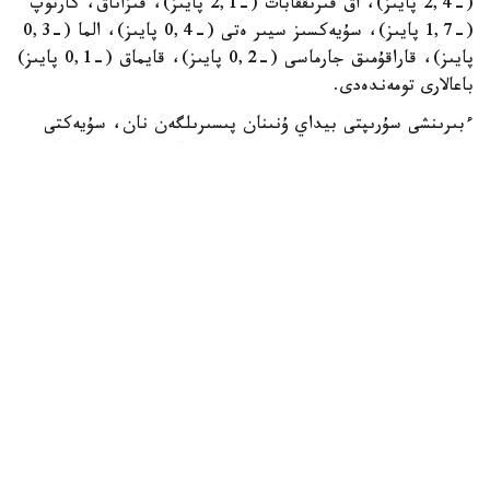
(-2,4 پايىز)، اق قىرىققابات (-2,1 پايىز)، قىزاناق، كارتوپ
(-1,7 پايىز)، سۇيەكسىز سيىر ەتى (-0,4 پايىز)، الما (-0,3
پايىز)، قاراقۇمىق جارماسى (-0,2 پايىز)، قايماق (-0,1 پايىز)
باعالارى تومەندەدى.
ءبىرىنشى سۇرىپتى بيداي ۇنىنان پىسىرىلگەن نان، سۇيەكتى
سيىر ەتى، تاۋىق ەتى، قۇس ەتى، ەت فارشى، سۇزبە، ايران
جانە شاي باعالارى اپتادا وزگەرىسسىز قالدى.
وڭىرلەر بولىنىسىندە ەلدىڭ ءبىرقاتار قالاسىندا دەفلياتسيالىق
ديناميكا بايقالدى. الەۋمەتتىك ماڭىزى بار ازىق-تۇلىك
تاۋارلارىنىڭ جالپى باعا دەڭگەيى ءبىر اپتا ىشىندە شىمكەنتتە
(-0,4 پايىز)، پاۆلودار مەن تالدىقورعاندا (ءارقايسىسىندا -0,2
پايىز)، اقتوبە، كوكشەتاۋ، قونايەۆ، قوستاناي قالالارىندا
(ءارقايسىسىندا -0,1 پايىز) تومەندەدى. الماتى، اقتاۋ، اتىراۋ،
جەزقازعان، وسكەمەن، قاراعاندى، پەتروپاۆل جانە تاراز
قالالارىندا باعالار الدىڭعى اپتا دەڭگەيىندە ساقتالدى.
رەسپۋبليكا بويىنشا قياردىڭ ورتاشا باعاسى كيلوگرامىنا 483
تەڭگە بولدى. ەڭ تومەن باعا شىمكەنت قالاسىندا تىركەلدى -