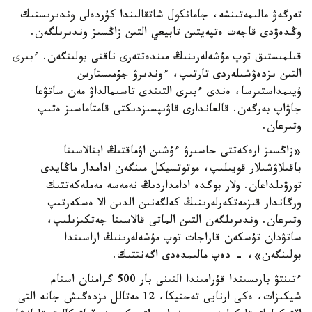
تەرگەۋ مالىمەتىنشە، جامانكول شاتقالىندا كۇردەلى وندىرىستىك
وڭدەۋدى قاجەت ەتپەيتىن تابيعي التىن زاڭسىز وندىرىلگەن.
قىلمىستىق توپ مۇشەلەرىنىڭ مىندەتتەرى ناقتى بولىنگەن. ءبىرى
التىن ىزدەۋشىلەردى تارتىپ، ءوندىرۋ جۇمىستارىن
ۇيىمداستىرسا، ەندى ءبىرى التىندى تاسىمالداۋ مەن ساتۋعا
جاۋاپ بەرگەن. قالعاندارى قاۋىپسىزدىكتى قامتاماسىز ەتىپ
وتىرعان.
«زاڭسىز ارەكەتتى جاسىرۋ ءۇشىن اۋماقتىڭ اينالاسىنا
باقىلاۋشىلار قويىلىپ، موتوتسيكل مىنگەن ادامدار ماڭايدى
تورۋىلداعان. ولار بوگدە ادامداردىڭ نەمەسە مەملەكەتتىك
ورگاندار قىزمەتكەرلەرىنىڭ كەلگەنىن الدىن الا ەسكەرتىپ
وتىرعان. وندىرىلگەن التىن الماتى قالاسىنا جەتكىزىلىپ،
ساتۋدان تۇسكەن قاراجات توپ مۇشەلەرىنىڭ اراسىندا
بولىنگەن»، - دەپ مالىمدەدى اگەنتتىك.
ءتىنتۋ بارىسىندا قۇرامىندا التىنى بار 500 گرامنان استام
شيكىزات، ەكى ارنايى تەحنيكا، 12 مەتالل ىزدەگىش جانە التى