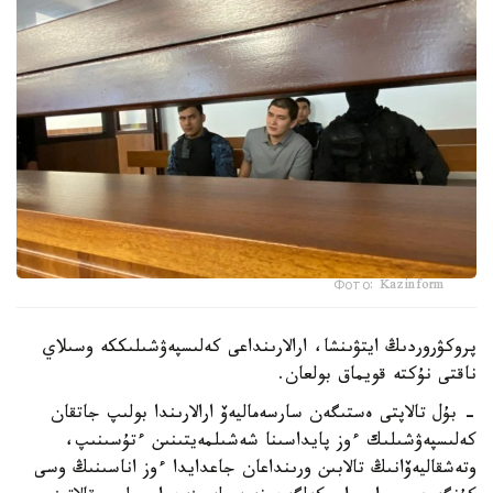
Фото: Kazinform
پروكۋروردىڭ ايتۋىنشا، ارالارىنداعى كەلىسپەۋشىلىككە وسىلاي
ناقتى نۇكتە قويماق بولعان.
- بۇل تالاپتى ەستىگەن سارسەماليەۆ ارالارىندا بولىپ جاتقان
كەلىسپەۋشىلىك ءوز پايداسىنا شەشىلمەيتىنىن ءتۇسىنىپ،
وتەشقاليەۆانىڭ تالابىن ورىنداعان جاعدايدا ءوز اناسىنىڭ وسى