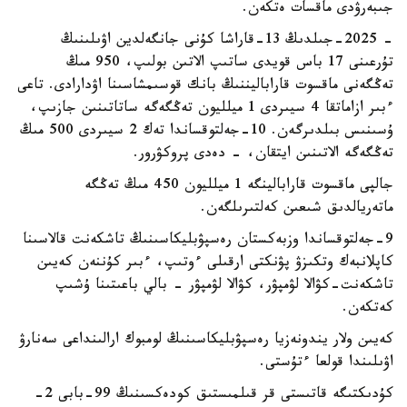
جىبەرۋدى ماقسات ەتكەن.
- 2025-جىلدىڭ 13-قاراشا كۇنى جانگەلدين اۋىلىنىڭ
تۇرعىنى 17 باس قويدى ساتىپ الاتىن بولىپ، 950 مىڭ
تەڭگەنى ماقسوت قاراباليننىڭ بانك قوسىمشاسىنا اۋدارادى. تاعى
ءبىر ازاماتقا 4 سيىردى 1 ميلليون تەڭگەگە ساتاتىنىن جازىپ،
ۇسىنىس بىلدىرگەن. 10-جەلتوقساندا تەك 2 سيىردى 500 مىڭ
تەڭگەگە الاتىنىن ايتقان، - دەدى پروكۋرور.
جالپى ماقسوت قارابالينگە 1 ميلليون 450 مىڭ تەڭگە
ماتەريالدىق شىعىن كەلتىرىلگەن.
9-جەلتوقساندا وزبەكستان رەسپۋبليكاسىنىڭ تاشكەنت قالاسىنا
كاپلانبەك وتكىزۋ پۋنكتى ارقىلى ءوتىپ، ءبىر كۇننەن كەيىن
تاشكەنت-كۋالا لۋمپۋر، كۋالا لۋمپۋر - بالي باعىتىنا ۇشىپ
كەتكەن.
كەيىن ولار يندونەزيا رەسپۋبليكاسىنىڭ لومبوك ارالىنداعى سەنارۋ
اۋىلىندا قولعا ءتۇستى.
كۇدىكتىگە قاتىستى قر قىلمىستىق كودەكسىنىڭ 99-بابى 2-