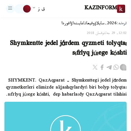
KAZINFORM
ق ز
ترەند:
2026-سايلاۋ
وقيعا
تاعايىنداۋ
اقوردا
12:02, 29 جەلتوقسان 2018
Shymkentte jedel járdem qyzmeti tolyqtaı
sıfrlyq júıege kóshti
SHYMKENT. QazAqparat - Shymkenttegi jedel járdem
qyzmetkerleri elimizde alǵashqylardyń biri bolyp tolyqtaı
sıfrlyq júıege kóshti, dep habarlaıdy QazAqparat tilshisi.