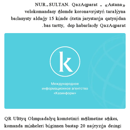
NUR-SULTAN. QazAqparat - «Astana»
velokomandasy álemde koronavırýstyń taralýyna
baılanysty aldaǵy 15 kúnde ótetіn jarystarǵa qatysýdan
bas tartty, dep habarlaıdy QazAqparat.
QR Ulttyq Olımpıadalyq komıtetіnіń málіmetіne sáıkes,
komanda múshelerі búgіnnen bastap 20 naýryzǵa deıіngі