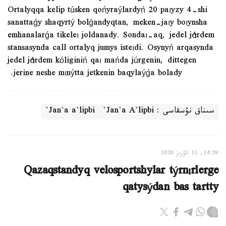
Ortalyqqa kelip túsken qońyraýlardyń 20 paıyzy 4-shi
sanattaǵy shaqyrtý bolǵandyqtan, meken-jaıy boıynsha
emhanalarǵa tikeleı joldanady. Sondaı-aq, jedel járdem
stansasynda call ortalyq jumys isteıdi. Osynyń arqasynda
jedel járdem kóliginiń qaı mańda júrgenin, dittegen
jerine neshe mınýtta jetkenin baqylaýǵa bolady.
سىناق نۇسقاسى : Jan`a A`lipbi`
Jan`a a`lipbi`
14:59, 11 ناۋرىز 2020
Qazaqstandyq velosportshylar týrnırlerge
qatysýdan bas tartty