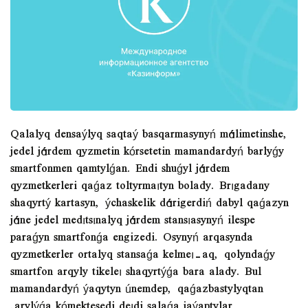
Qalalyq densaýlyq saqtaý basqarmasynyń málimetinshe,
jedel járdem qyzmetin kórsetetin mamandardyń barlyǵy
smartfonmen qamtylǵan. Endi shuǵyl járdem
qyzmetkerleri qaǵaz toltyrmaıtyn bolady. Brıgadany
shaqyrtý kartasyn, ýchaskelik dárigerdiń dabyl qaǵazyn
jáne jedel medıtsınalyq járdem stansıasynyń ilespe
paraǵyn smartfonǵa engizedi. Osynyń arqasynda
qyzmetkerler ortalyq stansaǵa kelmeı-aq, qolyndaǵy
smartfon arqyly tikeleı shaqyrtýǵa bara alady. Bul
mamandardyń ýaqytyn únemdep, qaǵazbastylyqtan