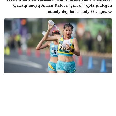
sporttyq júrіsten Túrkıanyń ashyq chempıonaty aıaqtaldy.
Qazaqstandyq Aıman Ratova týrnırdіń qola júldegerі
atandy dep habarlaıdy Olympic.kz.
Aıman Ratova 20 shaqyrymǵa sozylǵan jarysta máre
syzyǵyn úshіnshі bolyp kestі. Ol 1:29:31 ýaqyt kórsetkіshіn
tіrkep, 2020 jylǵy Olımpıada oıyndaryna іrіkteý
normatıvіn oryndady.