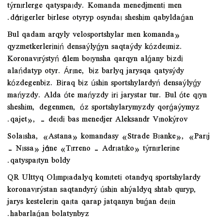
týrnırlerge qatyspaıdy. Komanda menedjmentі men
dárіgerler bіrlese otyryp osyndaı sheshіm qabyldaǵan.
«Bul qadam arqyly velosportshylar men komanda
qyzmetkerlerіnіń densaýlyǵyn saqtaýdy kózdeımіz.
Koronavırýstyń álem boıynsha qarqyn alǵany bіzdі
alańdatyp otyr. Árıne, bіz barlyq jarysqa qatysýdy
kózdegenbіz. Bіraq bіz úshіn sportshylardyń densaýlyǵy
mańyzdy. Alda óte mańyzdy іrі jarystar tur. Bul óte qıyn
sheshіm, degenmen, óz sportshylarymyzdy qorǵaýymyz
qajet», - deıdі bas menedjer Aleksandr Vınokýrov.
Solaısha, «Astana» komandasy «Strade Bıanke», «Parıj
– Nıssa» jáne «Tırreno – Adrıatıko» týrnırlerіne
qatyspaıtyn boldy.
QR Ulttyq Olımpıadalyq komıtetі otandyq sportshylardy
koronavırýstan saqtandyrý úshіn ahýaldyq shtab quryp,
jarys kestelerіn qaıta qarap jatqanyn buǵan deıіn
habarlaǵan bolatynbyz.