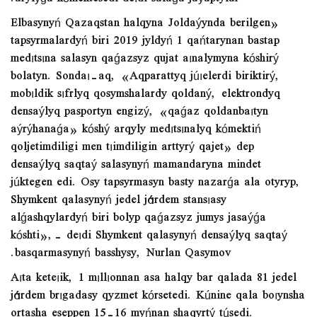
arylýǵa kómektesedi deıdi salaǵa jaýaptylar.
«Elbasynyń Qazaqstan halqyna Joldaýynda berilgen
tapsyrmalardyń biri 2019 jyldyń 1 qańtarynan bastap
medıtsına salasyn qaǵazsyz qujat aınalymyna kóshirý
bolatyn. Sondaı-aq, «Aqparattyq júıelerdi biriktirý,
mobıldik sıfrlyq qosymshalardy qoldaný, elektrondyq
densaýlyq pasportyn engizý, «qaǵaz qoldanbaıtyn
aýrýhanaǵa» kóshý arqyly medıtsınalyq kómektiń
qoljetimdiligi men tıimdiligin arttyrý qajet» dep
densaýlyq saqtaý salasynyń mamandaryna mindet
júktegen edi. Osy tapsyrmasyn basty nazarǵa ala otyryp,
Shymkent qalasynyń jedel járdem stansıasy
alǵashqylardyń biri bolyp qaǵazsyz jumys jasaýǵa
kóshti»,- deıdi Shymkent qalasynyń densaýlyq saqtaý
basqarmasynyń basshysy, Nurlan Qasymov.
Aıta keteıik, 1 mıllıonnan asa halqy bar qalada 81 jedel
járdem brıgadasy qyzmet kórsetedi. Kúnine qala boıynsha
ortasha eseppen 15-16 myńnan shaqyrtý túsedi.