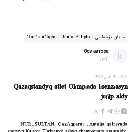
سىناق نۇسقاسى : Jan`a A`lipbi`
Jan`a a`lipbi`
без автора
اۆتور
10:29, 18 اقپان 2020
Qazaqstandyq atlet Olımpıada lısenzıasyn
jeńіp aldy
NUR-SULTAN. QazAqparat –Antalıa qalasynda