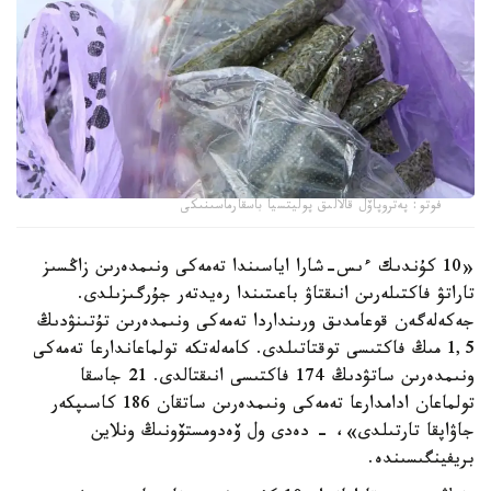
فوتو: پەتروپاۆل قالالىق پوليتسيا باسقارماسىنىكى
«10 كۇندىك ءىس-شارا اياسىندا تەمەكى ونىمدەرىن زاڭسىز
تاراتۋ فاكتىلەرىن انىقتاۋ باعىتىندا رەيدتەر جۇرگىزىلدى.
جەكەلەگەن قوعامدىق ورىنداردا تەمەكى ونىمدەرىن تۇتىنۋدىڭ
1,5 مىڭ فاكتىسى توقتاتىلدى. كامەلەتكە تولماعاندارعا تەمەكى
ونىمدەرىن ساتۋدىڭ 174 فاكتىسى انىقتالدى. 21 جاسقا
تولماعان ادامدارعا تەمەكى ونىمدەرىن ساتقان 186 كاسىپكەر
جاۋاپقا تارتىلدى»، - دەدى ول ۆەدومستۆونىڭ ونلاين
بريفينگىسىندە.