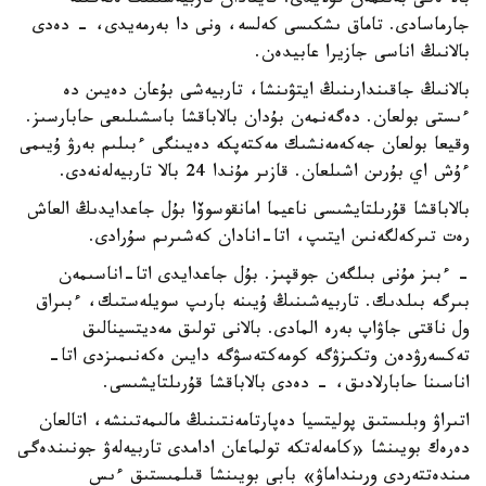
بالا ەكى بەتىمەن قۇلايدى. قايتادان تاربيەشىنىڭ ەتەگىنە
جارماسادى. تاماق ىشكىسى كەلسە، ونى دا بەرمەيدى، - دەدى
بالانىڭ اناسى جازيرا عابيدەن.
بالانىڭ جاقىندارىنىڭ ايتۋىنشا، تاربيەشى بۇعان دەيىن دە
ءىستى بولعان. دەگەنمەن بۇدان بالاباقشا باسشىلىعى حابارسىز.
وقيعا بولعان جەكەمەنشىك مەكتەپكە دەيىنگى ءبىلىم بەرۋ ۇيىمى
ءۇش اي بۇرىن اشىلعان. قازىر مۇندا 24 بالا تاربيەلەنەدى.
بالاباقشا قۇرىلتايشىسى ناعيما امانقوسوۆا بۇل جاعدايدىڭ العاش
رەت تىركەلگەنىن ايتىپ، اتا-انادان كەشىرىم سۇرادى.
- ءبىز مۇنى بىلگەن جوقپىز. بۇل جاعدايدى اتا-اناسىمەن
بىرگە بىلدىك. تاربيەشىنىڭ ۇيىنە بارىپ سويلەستىك، ءبىراق
ول ناقتى جاۋاپ بەرە المادى. بالانى تولىق مەديتسينالىق
تەكسەرۋدەن وتكىزۋگە كومەكتەسۋگە دايىن ەكەنىمىزدى اتا-
اناسىنا حابارلادىق، - دەدى بالاباقشا قۇرىلتايشىسى.
اتىراۋ وبلىستىق پوليتسيا دەپارتامەنتىنىڭ مالىمەتىنشە، اتالعان
دەرەك بويىنشا «كامەلەتكە تولماعان ادامدى تاربيەلەۋ جونىندەگى
مىندەتتەردى ورىنداماۋ» بابى بويىنشا قىلمىستىق ءىس