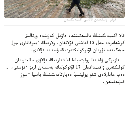
فوتو: وسكەمەن قالاسى اكىمدىگىنەن
قالا اكىمدىگىنىڭ مالىمەتىنشە، داۋىل كەزىندە ورتالىق
كوشەلەردە جەل 15 اعاشتى قۇلاتقان. ولاردىڭ ءبىرقاتارى جول
جيەگىندە تۇرعان اۆتوكولىكتەردىڭ ۇستىنە قۇلادى.
- قازىرگى ۋاقىتتا پوليتسياعا اعاشتاردىڭ قۇلاۋى سالدارىنان
كولىكتەرى زاقىمدانعان 17 اۆتوكولىك يەسىنەن ارىز ءتۇستى، -
دەپ حابارلادى شقو پوليتسيا دەپارتامەنتىنىڭ باسپا ءسوز
قىزمەتىنەن.
پوليتسياعا ءالى بارلىق زارداپ شەككەن كولىك يەلەرى جۇگىنىپ
ۇلگەرمەگەن بولۋى دا مۇمكىن.