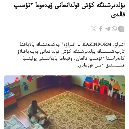
بۇلدىرشىنگە كۇش قولدانعانى ۆيدەوعا ءتۇسىپ
قالدى
اتىراۋ. KAZINFORM - اتىراۋدا جەكەمەنشىك بالاباقشا
تاربيەشىسىنىڭ بۇلدىرشىنگە كۇش قولدانعانى بەينەباقىلاۋ
كامەراسىنا ءتۇسىپ قالعان. وقيعاعا بايلانىستى پوليتسيا
قىلمىستىق ءىس قوزعادى.