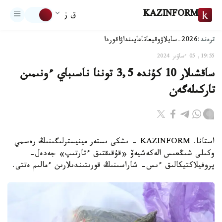
KAZINFORM
ق ز
ترەند:
2026-سايلاۋ
وقيعا
تاعايىنداۋ
اقوردا
19:55, 05 ءساۋىر 2024
ساقشىلار 10 كۇندە 3,5 توننا ناسىباي ءونىمىن
تاركىلەگەن
استانا. KAZINFORM - ىشكى ىستەر مينيسترلىگىنىڭ رەسمي
وكىلى شىڭعىس الەكەشيەۆ «قۇقىقتىق ءتارتىپ» جەدەل-
پروفيلاكتيكالىق ءىس- شاراسىنىڭ قورىتىندىلارىن ءمالىم ەتتى.