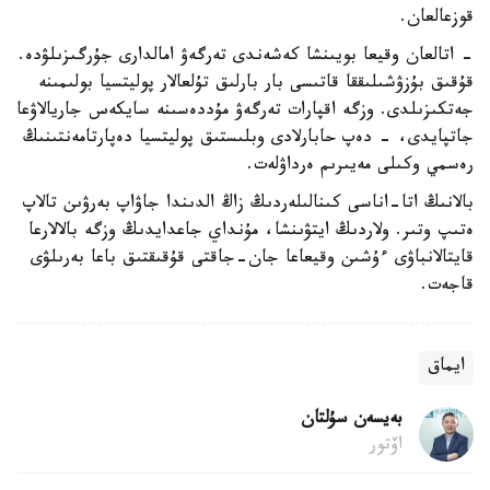
قوزعالعان.
- اتالعان وقيعا بويىنشا كەشەندى تەرگەۋ امالدارى جۇرگىزىلۋدە.
قۇقىق بۇزۋشىلىققا قاتىسى بار بارلىق تۇلعالار پوليتسيا بولىمىنە
جەتكىزىلدى. وزگە اقپارات تەرگەۋ مۇددەسىنە سايكەس جاريالاۋعا
جاتپايدى، - دەپ حابارلادى وبلىستىق پوليتسيا دەپارتامەنتىنىڭ
رەسمي وكىلى مەيىرىم ەرداۋلەت.
بالانىڭ اتا-اناسى كىنالىلەردىڭ زاڭ الدىندا جاۋاپ بەرۋىن تالاپ
ەتىپ وتىر. ولاردىڭ ايتۋىنشا، مۇنداي جاعدايدىڭ وزگە بالالارعا
قايتالانباۋى ءۇشىن وقيعاعا جان-جاقتى قۇقىقتىق باعا بەرىلۋى
قاجەت.
ايماق
بەيسەن سۇلتان
اۆتور