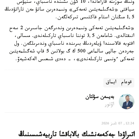
ونىڭ سوزىنە قاراعاندا، 10 كۇن ىشىندە ناسىباي، سنيۋس
سياقتى «شەگىلمەيتىن تەمەكى» ونىمدەرىن ساتۋ مەن تاراتۋدىڭ
1,5 مىڭنان استام فاكتىسى تىركەلگەن.
«شەگىلمەيتىن تەمەكى ونىمدەرىن وندىرگەن جاسىرىن 2 سەح
انىقتالدى. شامامەن 3,5 توننا ناسىباي تاركىلەندى. مىسالى،
اقتوبە قالاسىندا ۇيلەردىڭ بىرىندە ناسىباي وندىرىلگەن. ول
جەردەن جالپى سالماعى 500 ك گ بولاتىن 5 قاپ شەگىلمەيتىن
تەمەكى ءونىمى تاركىلەندى»، - دەدى شىعىس الەكەشيەۆ.
قوعام
ايماق
بەيسەن سۇلتان
اۆتور
12:24, 07 تامىز 2026
اتىراۋدا جەكەمەنشىك بالاباقشا تاربيەشىسىنىڭ