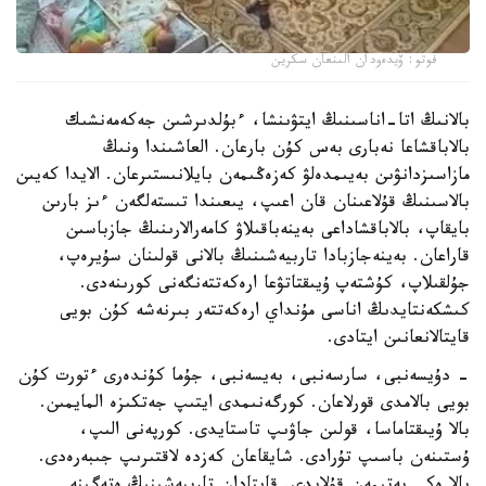
فوتو: ۆيدەودان الىنعان سكرين
بالانىڭ اتا-اناسىنىڭ ايتۋىنشا، ءبۇلدىرشىن جەكەمەنشىك
بالاباقشاعا نەبارى بەس كۇن بارعان. العاشىندا ونىڭ
مازاسىزدانۋىن بەيىمدەلۋ كەزەڭىمەن بايلانىستىرعان. الايدا كەيىن
بالاسىنىڭ قۇلاعىنان قان اعىپ، يىعىندا تىستەلگەن ءىز بارىن
بايقاپ، بالاباقشاداعى بەينەباقىلاۋ كامەرالارىنىڭ جازباسىن
قاراعان. بەينەجازبادا تاربيەشىنىڭ بالانى قولىنان سۇيرەپ،
جۇلقىلاپ، كۇشتەپ ۇيىقتاتۋعا ارەكەتتەنگەنى كورىنەدى.
كىشكەنتايدىڭ اناسى مۇنداي ارەكەتتەر بىرنەشە كۇن بويى
قايتالانعانىن ايتادى.
- دۇيسەنبى، سارسەنبى، بەيسەنبى، جۇما كۇندەرى ءتورت كۇن
بويى بالامدى قورلاعان. كورگەنىمدى ايتىپ جەتكىزە المايمىن.
بالا ۇيىقتاماسا، قولىن جاۋىپ تاستايدى. كورپەنى الىپ،
ۇستىنەن باسىپ تۇرادى. شايقاعان كەزدە لاقتىرىپ جىبەرەدى.