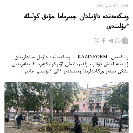
10:08, 07 تامىز 2026
وسكەمەندە داۋىلدان جيىرماعا جۋىق كولىك
ءبۇلىندى
وسكەمەن. KAZINFORM - وسكەمەندە داۋىل سالدارىنان
ۇستىنە اعاش قۇلاپ، زاقىمدانعان اۆتوكولىكتەردىڭ يەلەرىنەن
ىشكى ىستەر ورگاندارىنا وتىنىشتەر ءالى ءتۇسىپ جاتىر.