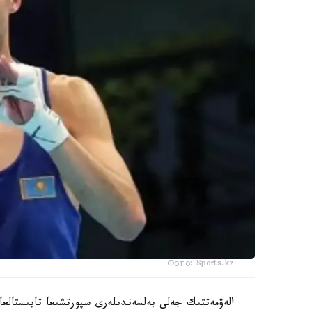
Фото: Sports.kz
الەۋمەتتىك جەلى بەلسەندىلەرى سپورتشىعا تابىستالعا