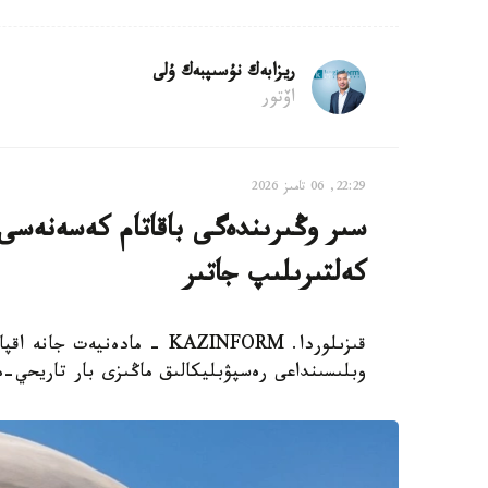
ريزابەك نۇسىپبەك ۇلى
اۆتور
22:29, 06 تامىز 2026
سىر وڭىرىندەگى باقاتام كەسەنەسى م
كەلتىرىلىپ جاتىر
قىزىلوردا. KAZINFORM - مادە
وبلىسىنداعى رەسپۋبليكالىق ماڭىزى بار تاريحي-