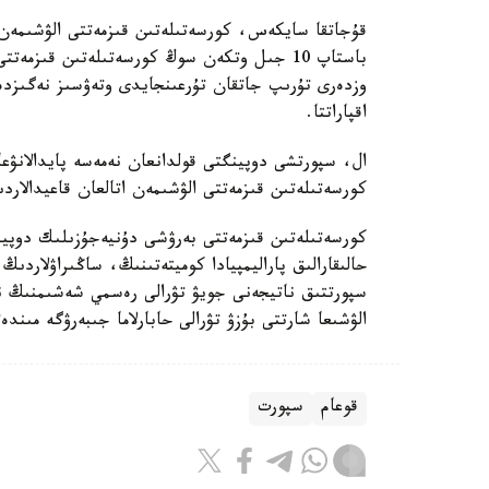
باستاپ 10 جىل وتكەن سوڭ كورسەتىلەتىن قىزم
وزدەرى تۇرىپ جاتقان تۇرعىنجايدى وتەۋسىز نەگىزدە
اقپاراتتا.
ال، سپورتشى دوپينگتى قولدانعان نەمەسە پايدالانۋع
كورسەتىلەتىن قىزمەتتى الۋشىمەن اتالعان قاعيدالاردىڭ 19-تارماعىنا سايكەس 10 جىلعا جاسالعان شارت بۇز
كورسەتىلەتىن قىزمەتتى بەرۋشى دۇنيەجۇزىلىك دوپينگ
حالىقارالىق پاراليمپيادا كوميتەتىنىڭ، ساڭىراۋلاردى
الۋشىعا شارتتى بۇزۋ تۋرالى حابارلاما جىبەرۋگە مىندە
قوعام
سپورت