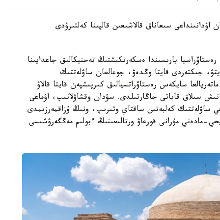
 اۋدانىنداعى سىعاناق قالاشىعىن قالپىنا كەلتىرۋدى
ەستاۆراسيا بارىسىندا ەسكەرتكىشتىڭ تەحنيكالىق جاعدايىنا
تۋ، جىكتەردى قايتا وڭدەۋ، جوعالعان ساۋلەتتىك
اتەريالعا سايكەس رەستاۆراتسيالىق كىرپىشپەن قايتا قالاۋ
نىش سىلاق قاباتى جاڭارتىلدى. سۋدان وقشاۋلانىپ، اۋماعى
يحي ساۋلەتتىك كەلبەتىن ساقتاي وتىرىپ، ونىڭ ۇزاقمەرزىمدى
حي-مادەني مۇرانى قورعاۋ ورتالىعىنىڭ ءبولىم مەڭگەرۋشىسى