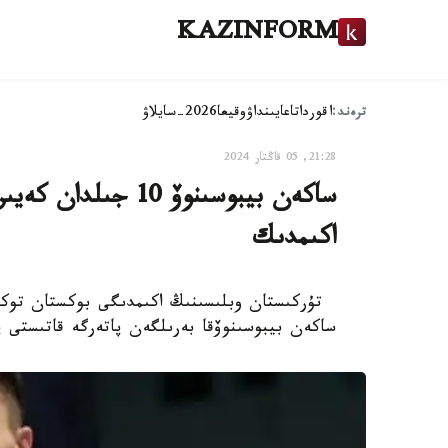
KAZINFORM
ترەند:
اقوردا
تاعايىنداۋ
وقيعا
2026-سايلاۋ
21:28, 05 قاڭتار 2024
ساكەن بيبوسىنوۆ 10 ج
اكىمدىك
تۇركىستان وبلىسىنىڭ اكىمدىگى بوكستان توكيو 
ساكەن بيبوسىنوۆقا بەرىلگەن پاتەرگە قاتىستى پىكىر ء