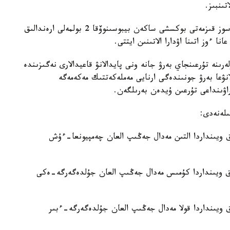
تىنبىز.
ال، بۇگىن تۇركىستان وبلىسى اكىمدىگىنىڭ باسپا ءسوز قىزمەتى بوكسشى ساكەن بيبوسىنوۆقا 2 بولمەلى ارەندالىق
رىنە تۇرعىنجاي بەرۋ جانە ونى پايدالانۋ قاعيدالارى نەگىزىندە
نۋعا بەرۋ جونىندەگى ارنايى مەملەكەتتىك مەكەمەگە
اۋىنداعى تۇرعىن ۇيدەن بەرىلگەن.
ىلەنەدى:
الىق ويىنداردا التىن مەدال جەڭىپ العان چەمپيونعا-ءۇش
دالىق ويىنداردا كۇمىس مەدال جەڭىپ العان جۇلدەگەرگە-ەكى
لىق ويىنداردا قولا مەدال جەڭىپ العان جۇلدەگەرگە-ءبىر