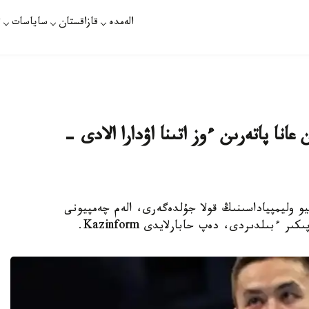
الەمدە
قازاقستان
ساياسات
ت
ىلدان كەيىن عانا پاتەرىن ءوز اتىنا اۋدارا الادى -
وليمپياداسىنىڭ قولا جۇلدەگەرى، الەم چەمپيونى
بىلدىردى، دەپ حابارلايدى Kazinform.