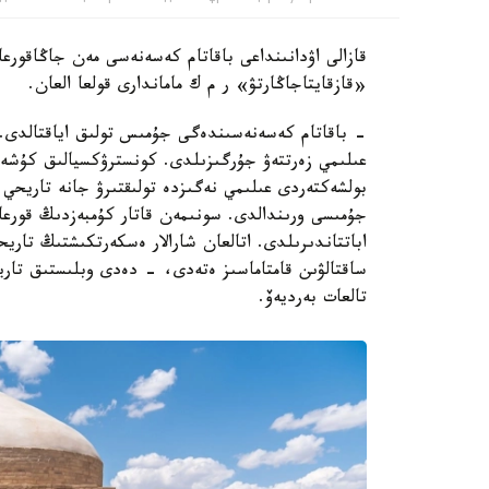
قازالى اۋدانىنداعى باقاتام كەسەنەسى مەن جاڭاقورعان
«قازقايتاجاڭارتۋ» ر م ك ماماندارى قولعا العان.
- باقاتام كەسەنەسىندەگى جۇمىس تولىق اياقتالدى. ر
عىلىمي زەرتتەۋ جۇرگىزىلدى. كونسترۋكسيالىق كۇشەي
بولشەكتەردى عىلىمي نەگىزدە تولىقتىرۋ جانە تاريحي م
جۇمىسى ورىندالدى. سونىمەن قاتار كۇمبەزدىڭ قورعا
اباتتاندىرىلدى. اتالعان شارالار ەسكەرتكىشتىڭ تار
ساقتالۋىن قامتاماسىز ەتەدى، - دەدى وبلىستىق تاري
تالعات بەرديەۆ.