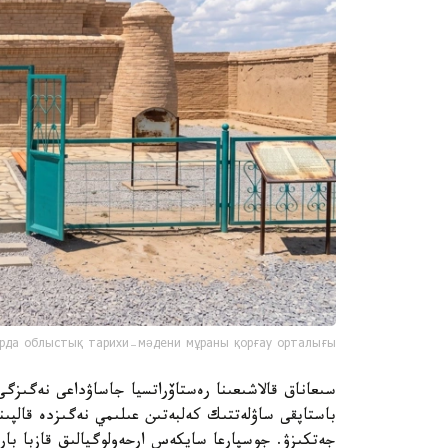
рда облыстық тарихи-мәдени мұраны қорғау орталығы
سىعاناق قالاشىعىنا رەستاۆراتسيا جاساۋداعى نەگىزگ
باستاپقى ساۋلەتتىك كەلبەتىن عىلىمي نەگىزدە قالپىنا