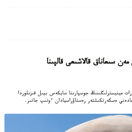
ەن سىعاناق قالاشىعى قالپىنا
نيەت جانە اقپارات مينيسترلىگىنىڭ جوسپارىنا سايكەس بيىل قىزىلوردا
مادەني ەسكەرتكىشتەر رەستاۆراسيادان ءوتىپ جاتىر.