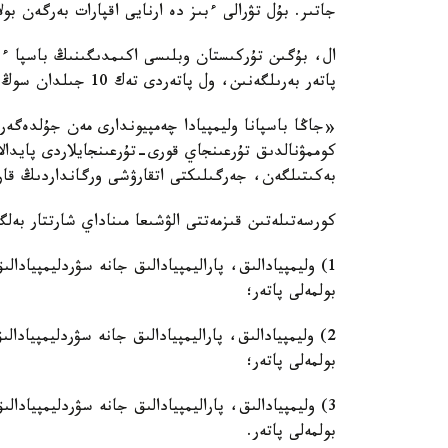
جاتىر. بۇل تۋرالى ءبىز دە ارنايى اقپارات بەرگەن بولا
پاتەر بەرىلگەنىن، ول پاتەردى تەك 10 جىلدان سوڭ عانا ءوز اتىنا اۋدارا الاتىنىن ايتتى.
«جاڭا باسپانا وليمپيادا چەمپيوندارى مەن جۇلدەگەرلە
كوممۋنالدىق تۇرعىنجاي قورى-تۇرعىنجايلاردى پايدالا
بەكىتىلگەن، جەرگىلىكتى اتقارۋشى ورگانداردىڭ قار
كورسەتىلەتىن قىزمەتتى الۋشىعا مىناداي شارتتار بەلگ
1) وليمپيادالىق، پاراليمپيادالىق جانە سۋردليمپياد
بولمەلى پاتەر؛
2) وليمپيادالىق، پاراليمپيادالىق جانە سۋردليمپيا
بولمەلى پاتەر؛
3) وليمپيادالىق، پاراليمپيادالىق جانە سۋردليمپيادا
بولمەلى پاتەر.