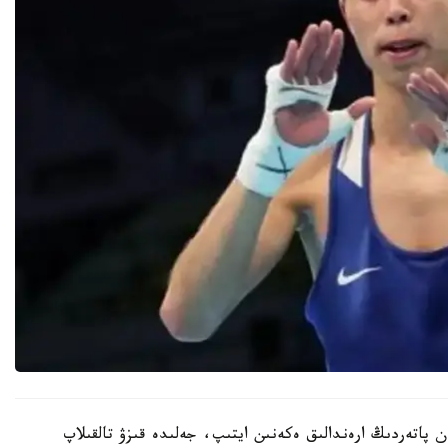
ن پاتەردىڭ ارەندالىق ەكەنىن ايتىپ، جەلىدە قىزۋ تالقىلاپ