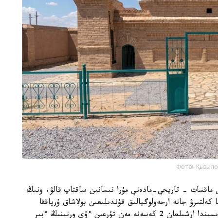
Фото: Қызыло
ى ماقسات - تاريحي-مادەني مۇرا نىسانىن ساقتاپ قالۋ، ونىڭ
 كەلتىرۋ جانە ارحەولوگيالىق قۇندىلىعىن بولاشاق ۇرپاققا
جەتكىزۋ. جوسپارعا سايكەس ارحەولوگيالىق قازبا بارىسىندا ارشىلعان 2 كەسەنە مەن تۇرعىن ءۇي ورنىنىڭ ءبىر