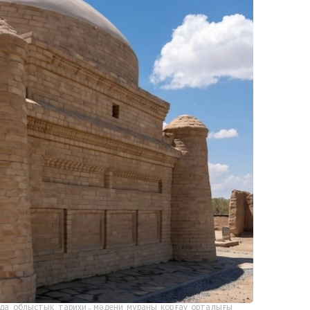
да облыстық тарихи-мәдени мұраны қорғау орталығы