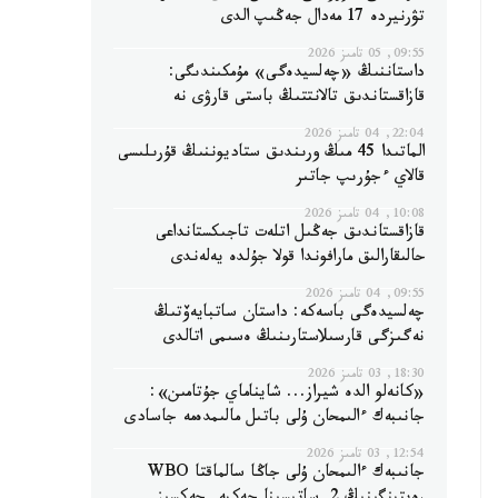
تۋرنيردە 17 مەدال جەڭىپ الدى
09:55, 05 تامىز 2026
داستاننىڭ «چەلسيدەگى» مۇمكىندىگى:
قازاقستاندىق تالانتتىڭ باستى قارۋى نە
22:04, 04 تامىز 2026
الماتىدا 45 مىڭ ورىندىق ستاديوننىڭ قۇرىلىسى
قالاي ءجۇرىپ جاتىر
10:08, 04 تامىز 2026
قازاقستاندىق جەڭىل اتلەت تاجىكستانداعى
حالىقارالىق مارافوندا قولا جۇلدە يەلەندى
09:55, 04 تامىز 2026
چەلسيدەگى باسەكە: داستان ساتبايەۆتىڭ
نەگىزگى قارسىلاستارىنىڭ ەسىمى اتالدى
18:30, 03 تامىز 2026
«كانەلو الدە شيراز... شايناماي جۇتامىن»:
جانىبەك ءالىمحان ۇلى باتىل مالىمدەمە جاسادى
12:54, 03 تامىز 2026
جانىبەك ءالىمحان ۇلى جاڭا سالماقتا WBO