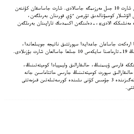
قۇجاتقا سايكەس، كورسەتىلەتىن قىزمەتتى الۋشىمەن شارت 10 جىل مەرزىمگە جاسالادى. شارت جاساسقان كۇننەن
ەتتى الۋشىلار كوممۋنالدىق تۇرعىن ءۇي قورىنان بەرىلگەن،
 مەنشىككە الادى»،-دەلىنگەن اكىمدىك تاراپىنان بەرىلگەن
ا ارەكەت جاساعان جاعدايدا سپورتتىق ناتيجە جويىلعاندا،
ىلادى.
كە قارسى ۇيىمنىڭ، حالىقارالىق وليمپيادا كوميتەتىنىڭ،
ڭ حالىقارالىق سپورت كوميتەتىنىڭ جارىس حاتتاماسىن جانە
سپورتتىق ناتيجەنى جويۋ تۋرالى رەسمي شەشىمنىڭ نەگىزىندە 3 جۇمىس كۇنى ىشىندە كورسەتىلەتىن قىزمەتتى
تتى.