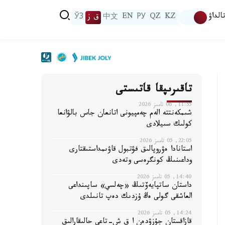
الداۋ
KZ
QZ
РУ
EN
中文
ق ز
ЎЗ
تاقىرىپقا قاتىستى
11:55, 06 تامىز 2026
شىمكەنتتە الەم چەمپيونى اتانعان جاس بالۋانعا
كولىك سىيلادى
22:05, 05 تامىز 2026
استانادا ەۋروپالىق فۋتبول قاۋىمداستىقتارى
وداعىنىڭ كونگرەسى وتەدى
14:40, 05 تامىز 2026
داستان ساتپايەۆتىڭ «چەلسي» ساپىنداعى
العاشقى گولى ەڭ ۇزدىك دەپ تانىلدى
14:24, 05 تامىز 2026
قازاقستان جۇزۋدەن ا ق ش-تاعى حالىقارالىق