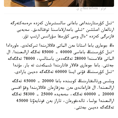
فوتو: kazinform/ج ي
ءتىل كۋرستارىنداعى باعانى سالىستىرعان كەزدە ەرەسەكتەرگە
ارنالعان اعىلشىن ءتىلى باعدارلاماسىنا توقتالدىق. سەبەبى
قازىرگى كەزدە ءدال وسى كۋرسقا سۇرانىس ارتىپ تۇر.
ەڭ جوعارى باعا استانا مەن الماتى قالالارىندا تىركەلدى. ەلوردادا
ءتىل كۋرسىنىڭ باعاسى 40000 - 85000 تەڭگە ارالىعىندا. ال
الماتى قالاسىندا 28000 تەڭگەدەن باستالىپ، 78000 تەڭگەگە
جەتتى. باعا جوعارى قالالار قاتارىندا شىمكەنت تە بار. مۇندا
ءتىل كۋرسىنىڭ قۇنى ايىنا 60000 تەڭگەگە دەيىن بارادى.
وبلىس ورتالىقتارىنىڭ كوبىندە باعا 20000 - 45000 تەڭگە
ارالىعىندا. ال قاراعاندى مەن جەزقازعان قالالارىندا وقۋ اقىسى
20000 - 60000 تەڭگە، سەمەيدە 25000 - 58300 تەڭگە
ارالىعىندا بولسا، تالدىقورعان، تاراز بەن قونايەۆتا 45000
تەڭگەگە دەيىن جەتتى.