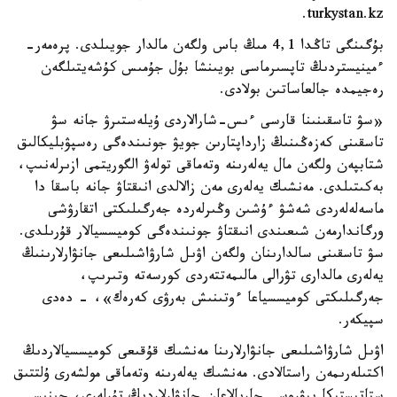
turkystan.kz.
بۇگىنگى تاڭدا 4,1 مىڭ باس ولگەن مالدار جويىلدى. پرەمەر-
ءمينيستردىڭ تاپسىرماسى بويىنشا بۇل جۇمىس كۇشەيتىلگەن
رەجيمدە جالعاساتىن بولادى.
«سۋ تاسقىنىنا قارسى ءىس-شارالاردى ۇيلەستىرۋ جانە سۋ
تاسقىنى كەزەڭىنىڭ زارداپتارىن جويۋ جونىندەگى رەسپۋبليكالىق
شتابپەن ولگەن مال يەلەرىنە وتەماقى تولەۋ الگوريتمى ازىرلەنىپ،
بەكىتىلدى. مەنشىك يەلەرى مەن زالالدى انىقتاۋ جانە باسقا دا
ماسەلەلەردى شەشۋ ءۇشىن وڭىرلەردە جەرگىلىكتى اتقارۋشى
ورگاندارمەن شىعىندى انىقتاۋ جونىندەگى كوميسسيالار قۇرىلدى.
سۋ تاسقىنى سالدارىنان ولگەن اۋىل شارۋاشىلىعى جانۋارلارىنىڭ
يەلەرى مالدارى تۋرالى مالىمەتتەردى كورسەتە وتىرىپ،
جەرگىلىكتى كوميسسياعا ءوتىنىش بەرۋى كەرەك»، - دەدى
سپيكەر.
اۋىل شارۋاشىلىعى جانۋارلارىنا مەنشىك قۇقىعى كوميسسيالاردىڭ
اكتىلەرىمەن راستالادى. مەنشىك يەلەرىنە وتەماقى مولشەرى ۇلتتىق