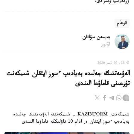
وزگەرىپ وتىرادى.
قوعام
بەيسەن سۇلتان
اۆتور
15:45, 09 تامىز 2026
الەۋمەتتىك جەلىدە بەيادەپ ءسوز ايتقان شىمكەنت
تۇرعىنى قاماۋعا الىندى
شىمكەنت. KAZINFORM - شىمكەنتتە الەۋمەتتىك جەلىدە
بەيادەپ ءسوز ايتقان ەر ادام 10 تاۋلىككە قاماۋعا الىندى