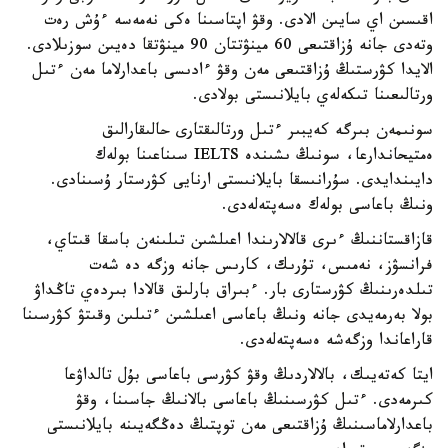
اقىسىن اي سايىن الادى. وقۋ اپتاسىنا ەكى نەمەسە ءۇش رەت
وتەدى جانە ۇزاقتىعى 60 مينۋتتان 90 مينۋتقا دەيىن سوزىلادى.
الايدا كۋرستىڭ ۇزاقتىعى مەن وقۋ ءادىسى باعدارلاما مەن ءتىل
ورتالىعىنا تىكەلەي بايلانىستى بولادى.
سونىمەن بىرگە كەيبىر ءتىل ورتالىقتارى حالىقارالىق
ەمتيحاندارعا، سونىڭ ىشىندە IELTS سىناعىنا بولەك
دايىندايدى. سۇرانىسقا بايلانىستى ارنايى كۋرستار ۇسىنادى.
ونىڭ باعاسى بولەك ەسەپتەلەدى.
قازاقستاننىڭ ءىرى قالالارىندا اعىلشىن تىلىنەن باسقا قىتاي،
فرانسۋز، نەمىس، تۇرىك، كارىس جانە وزگە دە شەت
تىلدەرىنىڭ كۋرستارى بار. ءبىراق بارلىق قالادا بىردەي تاڭداۋ
بولا بەرمەيدى جانە ونىڭ باعاسى اعىلشىن ءتىلىن وقىتۋ كۋرسىنا
قاراعاندا وزگەشە ەسەپتەلەدى.
ايتا كەتەيىك، بالالاردىڭ وقۋ كۋرسى باعاسى بۇل تالداۋعا
كىرمەدى. ءتىل كۋرسىنىڭ باعاسى بالانىڭ جاسىنا، وقۋ
باعدارلاماسىنىڭ ۇزاقتىعى مەن توپتىڭ دەڭگەيىنە بايلانىستى