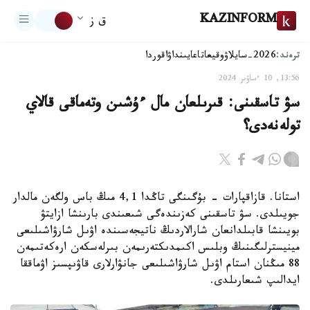
KAZINFORM
ق ز
ترەند:
2026-سايلاۋ
وقيعا
تاعايىنداۋ
اقوردا
13:56, 10 ءساۋىر 2024
سۋ تاسقىنى: قىرىلعان مال ءۇشىن وتەماقى قالاي
تولەنەدى؟
استانا. قازاقپارات - بۇگىنگى تاڭدا 4,1 مىڭ باس ولگەن مالدار
جويىلدى. سۋ تاسقىنى كەزىندەگى شىعىندى بارىنشا ازايتۋ
بويىنشا قابىلدانعان شارالاردىڭ ناتيجەسىندە اۋىل شارۋاشىلىعى
مينيسترلىگىنىڭ وبلىس اكىمدىكتەرىمەن بىرلەسكەن ارەكەتىمەن
88 مىڭنان استام اۋىل شارۋاشىلىعى جانۋارلارى قاۋىپسىز اۋماققا
ايدالىپ شىعارىلدى.