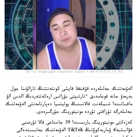
Фото: видеодан алынған скрин/ t.me/POLICE_of_KZ
الەۋمەتتىك جەلىلەردە قۇقىققا قايشى كونتەنتتىڭ تارالۋىنا جول
بەرمەۋ جانە قوعامدىق ءتارتىپتى بۇزاتىن ارەكەتتەردىڭ الدىن الۋ
ماقساتىندا شىمكەنت قالاسىنىڭ پوليتسيا دەپارتامەنتى الەۋمەتتىك
جەلىلەرگە تۇراقتى تۇردە مونيتورينگ جۇرگىزەدى.
كەزەكتى مونيتورينگ بارىسىندا 39 جاستاعى قالا تۇرعىنى
قۋانىشبەك ۋماربەكوۆتىڭ TikTok الەۋمەتتىك جەلىسىندەگى