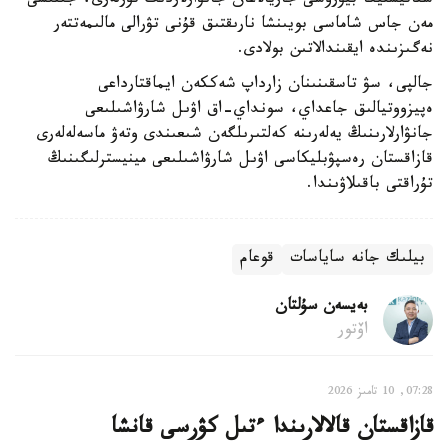
ستاتيستيكا بيۋروسى جاريالاعان جانۋارلاردىڭ تۇرلەرى، جىنىسى
مەن جاس شاماسى بويىنشا نارىقتىق قۇنى تۋرالى مالىمەتتەر
نەگىزىندە ايقىندالاتىن بولادى.
جالپى، سۋ تاسقىنىنان زارداپ شەككەن ايماقتارداعى
ەپيزووتيالىق جاعداي، سونداي-اق اۋىل شارۋاشىلىعى
جانۋارلارىنىڭ يەلەرىنە كەلتىرىلگەن شىعىندى وتەۋ ماسەلەلەرى
قازاقستان رەسپۋبليكاسى اۋىل شارۋاشىلىعى مينيسترلىگىنىڭ
تۇراقتى باقىلاۋىندا.
بيلىك جانە ساياسات
قوعام
بەيسەن سۇلتان
اۆتور
07:28, 10 تامىز 2026
قازاقستان قالالارىندا ءتىل كۋرسى قانشا