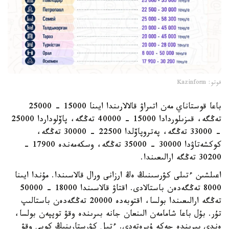
فوتو: Kazinform
باعا قوستاناي مەن اتىراۋ قالالارىندا ايىنا 15000 - 25000
تەڭگە، قىزىلوردادا 15000 - 40000 تەڭگە، پاۆلوداردا 25000
- 33000 تەڭگە، پەتروپاۆلدا 22500 - 30000 تەڭگە،
كوكشەتاۋدا 30000 - 35000 تەڭگە، وسكەمەندە 17900 -
30200 تەڭگە ارالىعىندا.
اعىلشىن ءتىلى كۋرسىنىڭ ەڭ ارزانى ورال قالاسىندا. مۇندا ايىنا
8000 تەڭگەدەن باستالادى. اقتاۋ قالاسىندا 18000 - 50000
تەڭگە ارالىعىندا بولسا، اقتوبەدە 20000 تەڭگەدەن باستالىپ
تۇر. بۇل باعا شامامەن الىنعان جانە بىرىندە وقۋ توپپەن بولسا،
ەندى بىرىندە جەكە ۇيرەتەدى. ءتىل كۋرستارىنىڭ كوبى وقۋ