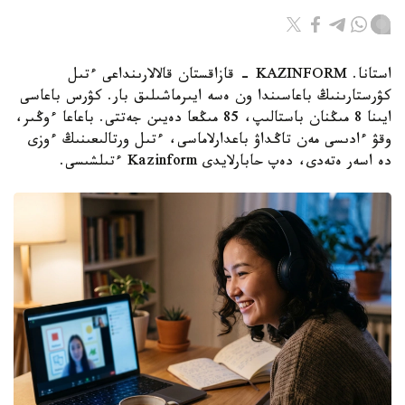
استانا. KAZINFORM - قازاقستان قالالارىنداعى ءتىل
كۋرستارىنىڭ باعاسىندا ون ەسە ايىرماشىلىق بار. كۋرس باعاسى
ايىنا 8 مىڭنان باستالىپ، 85 مىڭعا دەيىن جەتتى. باعاعا ءوڭىر،
وقۋ ءادىسى مەن تاڭداۋ باعدارلاماسى، ءتىل ورتالىعىنىڭ ءوزى
دە اسەر ەتەدى، دەپ حابارلايدى Kazinform ءتىلشىسى.