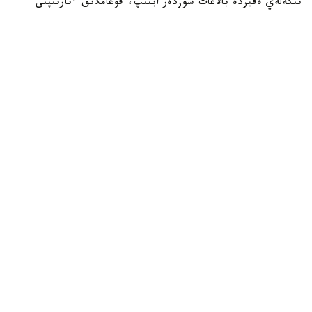
تىكەلەي ەفيردە بالاعات سوزدەر ايتىپ، قوعامدىق ءتارتىپتى
بۇزعانى انىقتالدى.
Фото: видеодан алынған скрин
اتالعان قۇقىق بۇزۋشىلىق ءۇشىن ەر ادام 10 تاۋلىككە اكىمشىلىك
قاماۋعا الىندى.
پوليتسيا الەۋمەتتىك جەلىلەردەگى تىكەلەي ەفيرلەر مەن وزگە دە