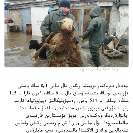
فوتو: اقمولا وبلىسى ت ج د
جەدەل دەرەكتەر بويىنشا ولگەن مال سانى 8,1 مىڭ باستى
قۇرايدى. ونىڭ ىشىندە ۇساق مال - 6 مىڭ، ءىرى قارا - 1,5
مىڭ، جىلقى - 514 باس. رەسپۋبليكالىق ەپيزووتياعا قارسى
وترياد تۇراقتى ەپيزووتيالىق جاعدايدى ساقتاۋ ماقساتىندا
جانۋارلاردىڭ ولەكسەلەرىن جويۋ جۇمىستارىن قارقىندى
جالعاستىرۋدا. بۇل جايلى ق ر ا ش م رەسمي وكىلى ولجاس
تىلەبالدين و ك ق الاڭىندا مالىمدەدى، دەپ حابارلادى