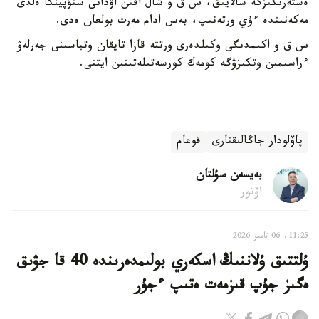
ەستەرىڭىزگە سالايىق، س ق و شال اقىن اۋدانى ستۋپينكا ەلدى
مەكەنىندە ءۇي ورتەنىپ، بەس ادام مەرت بولعان ەدى.
س ق و اكىمدىگى وكىلدەرى ورتتە قازا تاپقان وتباسىنى جەرلەۋ
ءراسىمىن وتكىزۋگە كومەك كورسەتىلەتىنىن ايتتى.
پاۆلودار جاڭالىقتارى
قوعام
بەيسەن سۇلتان
اۆتور
11:25, 06 تامىز 2026
ۇلتتىق ۇلاننىڭ اسكەري بولىمدەرىندە 40 قا جۋىق
ەگىز جۇپ قىزمەت ەتىپ ءجۇر