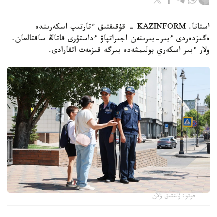
استانا. KAZINFORM - قۇقىقتىق ءتارتىپ اسكەرىندە
ەگىزدەردى ءبىر-بىرىنەن اجىراتپاۋ ءداستۇرى قاتاڭ ساقتالعان.
ولار ءبىر اسكەري بولىمشەدە بىرگە قىزمەت اتقارادى.
فوتو: ۇلتتىق ۇلان