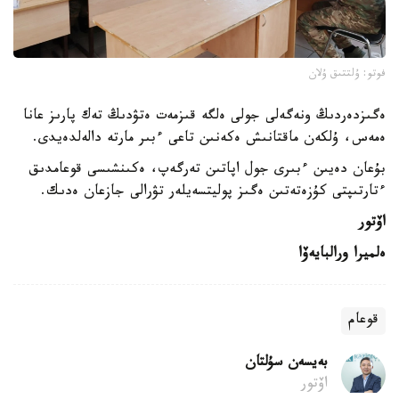
فوتو: ۇلتتىق ۇلان
ەگىزدەردىڭ ونەگەلى جولى ەلگە قىزمەت ەتۋدىڭ تەك پارىز عانا
ەمەس، ۇلكەن ماقتانىش ەكەنىن تاعى ءبىر مارتە دالەلدەيدى.
بۇعان دەيىن ءبىرى جول اپاتىن تەرگەپ، ەكىنشىسى قوعامدىق
ءتارتىپتى كۇزەتەتىن ەگىز پوليتسەيلەر تۋرالى جازعان ەدىك.
اۆتور
ەلميرا ورالبايەۆا
قوعام
بەيسەن سۇلتان
اۆتور