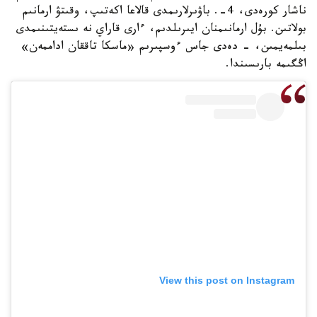
ناشار كورەدى، 4-. باۋىرلارىمدى قالاعا اكەتىپ، وقىتۋ ارمانىم
بولاتىن. بۇل ارمانىمنان ايىرىلدىم، ءارى قاراي نە ىستەيتىنىمدى
بىلمەيمىن، - دەدى جاس ءوسپىرىم «ماسكا تاققان اداممەن»
اڭگىمە بارىسىندا.
View this post on Instagram