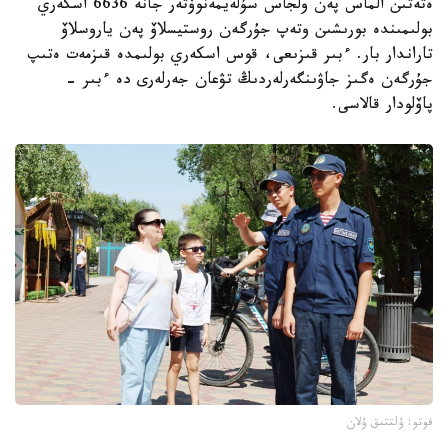
ەتەتىن الماس پەن ولجاس سۇلەيمەنوۆتەر جانە 6636 اسكەري
بولىمىندە بورىشىن وتەپ جۇرگەن روستيسلاۆ پەن ياروسلاۆ
تاراندار بار. ءبىر قىزىعى، قوس اسكەري بولىمدە قىزمەت ەتىپ
جۇرگەن ەگىز جاۋىنگەرلەردىڭ تۋعان جەرلەرى دە ءبىر -
پاۆلودار قالاسى.
فوتو: ۇلتتىق ۇلان