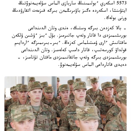
5573 اسكەري ءبولىمىنىڭ ساربازى الماس سۇلەيمەنوۆتىڭ
ايتۋىنشا، اسكەردە ەگىز باۋىرىڭمەن بىرگە قىزمەت اتقارۋدىڭ
ورنى بولەك.
- بالا كەزدەن بىرگە وستىك، ەندى وتان الدىنداعى
بورىشىمىزدى دا قاتار وتەپ جاتىرمىز. بۇل ءبىز ءۇشىن ۇلكەن
ماقتانىش ءارى ۇمىتىلماس كەزەڭ. ءبىر-بىرىمىزگە ءاردايىم
قولداۋ كورسەتىپ، قاتار دامىپ كەلەمىز. وتان الدىنداعى
بورىشىمىزدى بىرگە وتەپ جاتقانىمىزدى ماقتان تۇتامىز، -
دەيدى قاتارداعى الماس سۇلەيمەنوۆ.