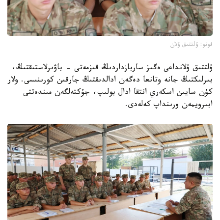
فوتو: ۇلتتىق ۇلان
ۇلتتىق ۇلانداعى ەگىز ساربازداردىڭ قىزمەتى - باۋىرلاستىقتىڭ،
بىرلىكتىڭ جانە وتانعا دەگەن ادالدىقتىڭ جارقىن كورىنىسى. ولار
كۇن سايىن اسكەري انتقا ادال بولىپ، جۇكتەلگەن مىندەتتى
ابىرويمەن ورىنداپ كەلەدى.