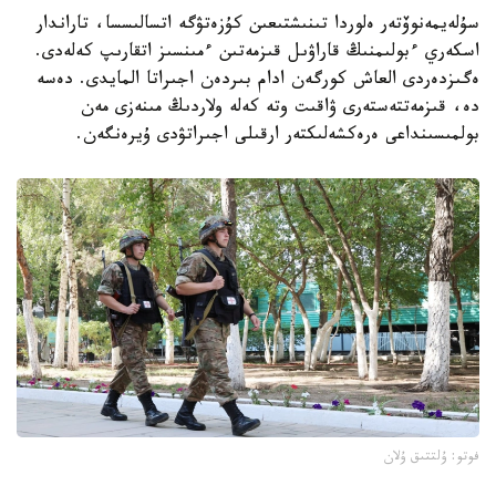
سۇلەيمەنوۆتەر ەلوردا تىنىشتىعىن كۇزەتۋگە اتسالىسسا، تاراندار
اسكەري ءبولىمنىڭ قاراۋىل قىزمەتىن ءمىنسىز اتقارىپ كەلەدى.
ەگىزدەردى العاش كورگەن ادام بىردەن اجىراتا المايدى. دەسە
دە، قىزمەتتەستەرى ۋاقىت وتە كەلە ولاردىڭ مىنەزى مەن
بولمىسىنداعى ەرەكشەلىكتەر ارقىلى اجىراتۋدى ۇيرەنگەن.
فوتو: ۇلتتىق ۇلان