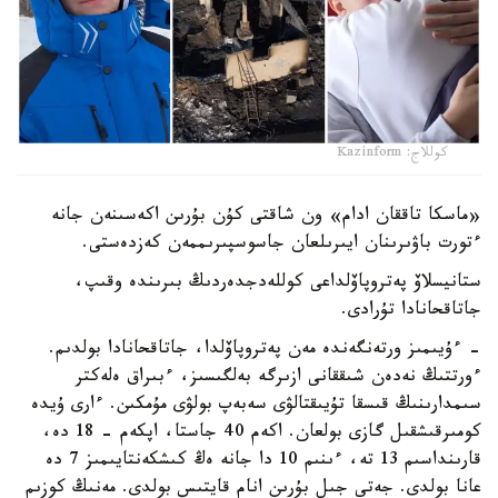
كوللاج: Kazinform
«ماسكا تاققان ادام» ون شاقتى كۇن بۇرىن اكەسىنەن جانە
ءتورت باۋىرىنان ايىرىلعان جاسوسپىرىممەن كەزدەستى.
ستانيسلاۆ پەتروپاۆلداعى كوللەدجدەردىڭ بىرىندە وقىپ،
جاتاقحانادا تۇرادى.
- ءۇيىمىز ورتەنگەندە مەن پەتروپاۆلدا، جاتاقحانادا بولدىم.
ءورتتىڭ نەدەن شىققانى ازىرگە بەلگىسىز، ءبىراق ەلەكتر
سىمدارىنىڭ قىسقا تۇيىقتالۋى سەبەپ بولۋى مۇمكىن. ءارى ۇيدە
كومىرقىشقىل گازى بولعان. اكەم 40 جاستا، اپكەم - 18 دە،
قارىنداسىم 13 تە، ءىنىم 10 دا جانە ەڭ كىشكەنتايىمىز 7 دە
عانا بولدى. جەتى جىل بۇرىن انام قايتىس بولدى. مەنىڭ كوزىم