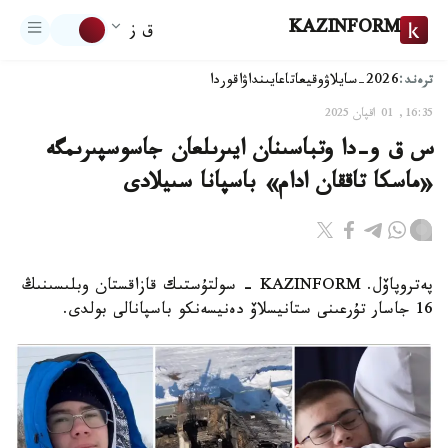
KAZINFORM
ق ز
ترەند:
2026-سايلاۋ
وقيعا
تاعايىنداۋ
اقوردا
16:35, 01 اقپان 2025
س ق و-دا وتباسىنان ايىرىلعان جاسوسپىرىمگە
«ماسكا تاققان ادام» باسپانا سىيلادى
پەتروپاۆل. KAZINFORM - سولتۇستىك قازاقستان وبلىسىنىڭ
16 جاسار تۇرعىنى ستانيسلاۆ دەنيسەنكو باسپانالى بولدى.