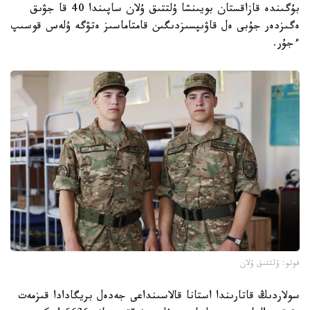
بۇگىندە قازاقستان بويىنشا ۇلتتىق ۇلان ساپىندا 40 قا جۋىق
ەگىزدەر جۇبى ەل قاۋىپسىزدىگىن قامتاماسىز ەتۋگە ۇلەس قوسىپ
ءجۇر.
فوتو: ۇلتتىق ۇلان
سولاردىڭ قاتارىندا استانا قالاسىنداعى جەدەل بريگادادا قىزمەت