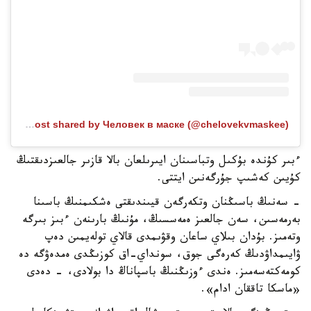
A post shared by Человек в маске (@chelovekvmaskee)
ءبىر كۇندە بۇكىل وتباسىنان ايىرىلعان بالا قازىر جالعىزدىقتىڭ
كۇيىن كەشىپ جۇرگەنىن ايتتى.
- سەنىڭ باسىڭنان وتكەرگەن قيىندىقتى ەشكىمنىڭ باسىنا
بەرمەسىن، سەن جالعىز ەمەسسىڭ، مۇنىڭ بارىنەن ءبىز بىرگە
وتەمىز. بۇدان بىلاي ساعان وقۋىمدى قالاي تولەيمىن دەپ
ۋايىمداۋدىڭ كەرەگى جوق، سونداي-اق كوزىڭدى ەمدەۋگە دە
كومەكتەسەمىز. ەندى ءوزىڭنىڭ باسپاناڭ دا بولادى، - دەدى
«ماسكا تاققان ادام».