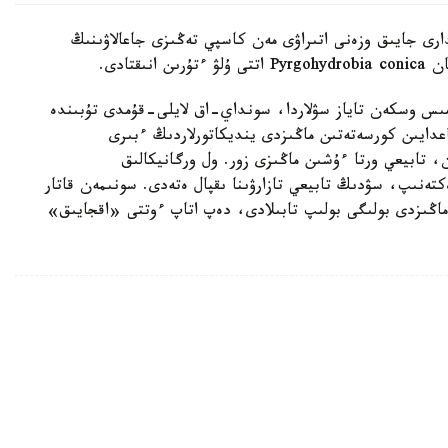
ارى جايىق وزەنى اتىراۋى مەن كاسپي تەڭىزى جاعالاۋىنىڭ
قتادى.
قامىس وسكەن تاياز سۋلاردا، سونداي-اق لايلى-قۇمدى تۇبىندە
دايىن كورسەتەتىن ماڭىزدى ينديكاتورلاردىڭ ءبىرى
، تابيعي ورتا ءۇشىن ماڭىزى زور. ول ورگانيكالىق
ەكتەنىپ، سۋدىڭ تابيعي تازارۋىنا ىقپال ەتەدى. سونىمەن قاتار
ماڭىزدى بولىگى بولىپ تابىلادى، دەپ اتاپ ءوتتى «اقجايىق»