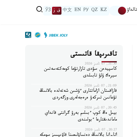
الداۋ
KZ
QZ
РУ
EN
中文
ق ز
ЎЗ
تاقىرىپقا قاتىستى
21:30, 07 تامىز 2026
كاسپيدەن سۋدى تازارتۋعا كومەكتەسەتىن
سيرەك ۇلۋ تابىلدى
21:09, 07 تامىز 2026
قازاقستان ازاماتتارى ءۇشىن شەتەلدە بالانىڭ
تۋعانىن تىركەۋ ەرەجەلەرى وزگەردى
20:45, 07 تامىز 2026
بيىل ەڭ كوپ ءبىلىم بەرۋ گرانتى قانداي
ماماندىقتارعا ءبولىندى
20:27, 07 تامىز 2026
اتا-انا بالانىڭ دەنساۋلىعىنا قاۋىپسىز سومكە