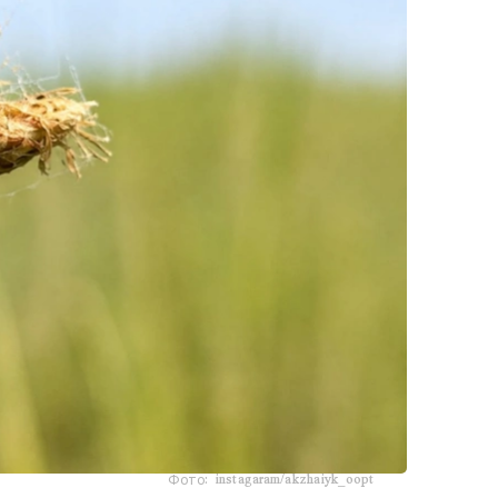
Фото: instagaram/akzhaiyk_oopt