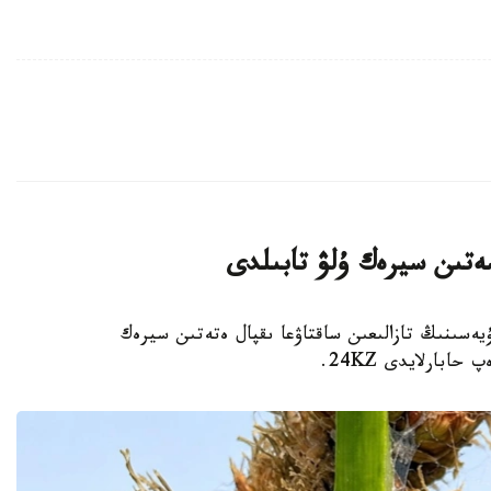
ەتىن سيرەك ۇلۋ تابىلدى
يەسىنىڭ تازالىعىن ساقتاۋعا ىقپال ەتەتىن سيرەك
بارلايدى 24KZ.