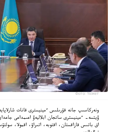
Фото: Үкімет
ونەركاسىپ جانە قۇرىلىس ءمينيسترى قانات شارلاپايەۆ
ۆيتسە- ءمينيسترى ساتجان ابلاليەۆ اعىمداعى جاعداي
اق باتىس قازاقستان، اقتوبە، اتىراۋ، اقمولا، سولتۇ