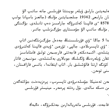
ەلمەيتىن بارلىق ۇيلەر بويىنشا قۇرىلىس جانە ساتىپ الۋ
جۇمىستارى جۇرگىزىلىپ جاتىر. سۋ تاسقىنى سالدارىنان بارلىعى 19342 جىلجىمايتىن مۇلىك (جالعىز باسپانا بولىپ
سانالاتىن ۇيلەر مەن ساياجايلار) زاقىمداندى، ونىڭ 8578 ءى قالپىنا كەلتىرۋگە جارامسىز دەپ تانىلدى. بۇگىنگى
پرەمەر- مينيستر س ق و- دا 200، پاۆلودار وبلىسىندا 5 جاڭا ءۇي قۇرىلىسىنىڭ جەدەل جۇرگىزىلگەنىن اتاپ
ءوتتى. سونداي- اق جۋىردا قوستاناي وبلىسىندا 22 ءۇي تاپسىرىلادى. جالپى، تۇرعىن ءۇيدى قالپىنا كەلتىرۋدى
ايتىلدى. اكىمدىكتەر قاجەتتى قارجىمەن تولىق قامتاماسىز
قان ۇيلەردىڭ ۇلگىلىك جوبالارى بەكىتىلدى. سونىمەن قاتار
ەكەلەگەن وڭىرلەردە جۇمىس كەستەسىنەن 15-25 كۇنگە ارتتا قالۋشىلىق بار. اتاپ ايتقاندا، باتىس قازاقستان،
قىنى تومەن.
 مەن تەحنيكا جۇمىلدىرۋدى تاپسىرىپ، پرەزيدەنت جۇكتەگەن
داۋ ءۇشىن شامامەن 2،5 اي قالعانىن ەسكە سالدى. بۇل رەتتە پرەمەر- مينيستر قۇرىلىس
.
 قاجەت. قۇرىلىس ماتەريالدارىن جەتكىزۋگە، ەڭبەك