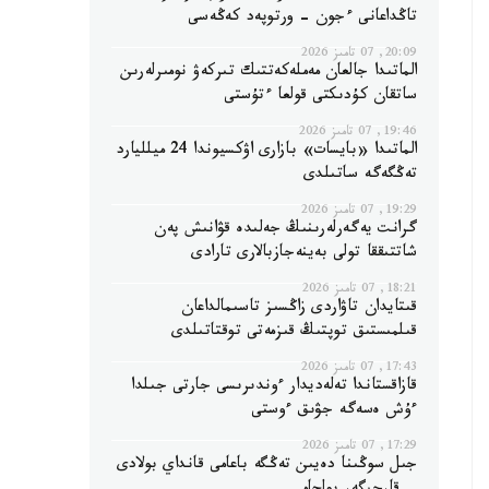
تاڭداعانى ءجون - ورتوپەد كەڭەسى
20:09, 07 تامىز 2026
الماتىدا جالعان مەملەكەتتىك تىركەۋ نومىرلەرىن
ساتقان كۇدىكتى قولعا ءتۇستى
19:46, 07 تامىز 2026
الماتىدا «بايسات» بازارى اۋكسيوندا 24 ميلليارد
تەڭگەگە ساتىلدى
19:29, 07 تامىز 2026
گرانت يەگەرلەرىنىڭ جەلىدە قۋانىش پەن
شاتتىققا تولى بەينەجازبالارى تارادى
18:21, 07 تامىز 2026
قىتايدان تاۋاردى زاڭسىز تاسىمالداعان
قىلمىستىق توپتىڭ قىزمەتى توقتاتىلدى
17:43, 07 تامىز 2026
قازاقستاندا تەلەديدار ءوندىرىسى جارتى جىلدا
ءۇش ەسەگە جۋىق ءوستى
17:29, 07 تامىز 2026
جىل سوڭىنا دەيىن تەڭگە باعامى قانداي بولادى