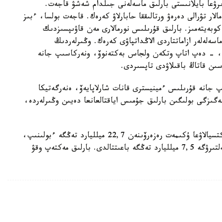
ىرۋعا بايلانىستى بارلىق ماسەلەنى جىلدام شەشۋ قاجەت.
ر تۋرالى دەرەۋ ورتالىققا حابارلاۋ كەرەك. قاجەت بولسا، ءبىز
وبەيتەمىز. بارلىق قۇرىلىس نورمالارى مەن قاۋىپسىزدىك
ماسەلەلەر ازاماتتاردى الاڭداتپاۋى كەرەك. وڭىرلەردىڭ
، - دەپ اتاپ وتكەن ولجاس بەكتەنوۆ، ونەركاسىپ جانە
ىن قاتاڭ باقىلاۋدى تاپسىردى.
 جانە قۇرىلىس ءمينيسترى قانات شارلاپايەۆ، ەنەرگەتيكا
ىزگى بولىگىن بارلىق جۇمىس اياقتالعانعا دەيىن وڭىرلەردە،
• جەرگىلىكتى جولداردى جوندەۋگە جانە رەكونسترۋكتسيالاۋعا ۇكىمەت رەزەرۆىنەن 22,7 ميلليارد تەڭگە ءبولىنىپ،
زارداپ شەككەن وڭىرلەردەگى مەكتەپتەردى قالپىنا كەلتىرۋگە 7,5 ميلليارد تەڭگە باعىتتالدى. بارلىق مەكتەپ وقۋ