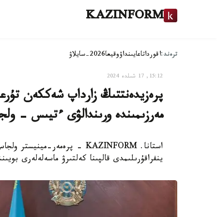
KAZINFORM
ترەند:
اقوردا
تاعايىنداۋ
وقيعا
2026-سايلاۋ
15:12, 17 شىلدە 2024
پرەزيدەنتتىڭ زارداپ شەككەن تۇرعى
مەرزىمىندە ورىندالۋى ءتيىس - ولج
استانا. KAZINFORM - پرەمەر-مي
ينفراقۇرىلىمدى قالپىنا كەلتىرۋ ماسەلەلەرى بوي