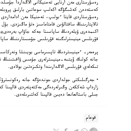
رەسۋرستارى مەن ارنايى تەحنيكانى الاڭداردا جۇمىلد
كەستەدەن كەشىگۋگە اكەلىپ سوعاتىن بارلىق پروبلەمالا
رەسۋرستاردى قايتا ءبولىپ، تەحنيكا مەن ادامداردى ك
تالاپتارىنىڭ ساقتالۋىن قامتاماسىز ەتۋ ماڭىزدى. بۇل 
اكىمدەرى ۇيلەردىڭ ساپاسىنا جەكە جاۋاپ بەرەدى»
قۇرىلىس مينيسترلىگىنە قۇرىلىس جۇمىستارىنىڭ ساپاس
پرەمەر- ءمينيستردىڭ تاپسىرماسى بويىنشا ونەركاسىپ
جانە كولىك ۆيتسە-مينيسترلەرى جۇمىس ۋاقىتىنىڭ نەگ
تىكەلەي قۇرىلىس الاڭدارىندا وتكىزەتىن بولادى.
جىلى باستالعانعا دەيىن قالپىنا كەلتىرىلەدى.
قوعام