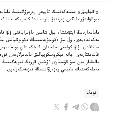
«اقجايىق» مەملەكەتتىك تابيعي رەزەرۆاتىنىڭ ماماند
بيوالۋانتۇرلىلىگىن زەرتتەۋ بارىسىندا كاسپيگە عانا ءتان Pyrgohydrobia conica اتتى ۇلۋ ءتۇرىن انى
مامانداردىڭ ايتۋىنشا، بۇل شاعىن باۋىراياقتى ۇلۋ 
مەكەندەيدى. ول سۋ ەكوجۇيەسىنىڭ ەكولوگيالىق جاع
سانالادى. ۇلۋ كولەمى جاعىنان كىشكەنتاي بولعانىمەن
قالدىقتارمەن جانە ميكروسكوپيالىق بالدىرلارمەن قور
بالىقتار مەن سۋ قۇستارى ءۇشىن قورەك تىزبەگىنىڭ 
مەملەكەتتىك تابيعي رەزەرۆاتىنىڭ قىزمەتكەرلەرى.
قوعام