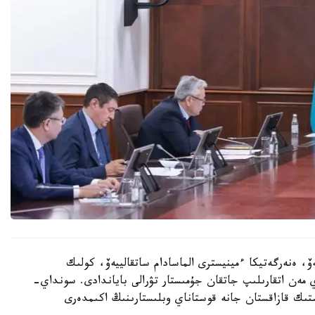
، ەنەرگەتيكا ءمينيسترى الماسادام ساتقالييەۆ، كولىك
 مەن اتقارىلىپ جاتقان جۇمىستار تۋرالى باياندادى. سونداي-
ستىك قازاقستان جانە قوستاناي وبلىستارىنىڭ اكىمدەرى