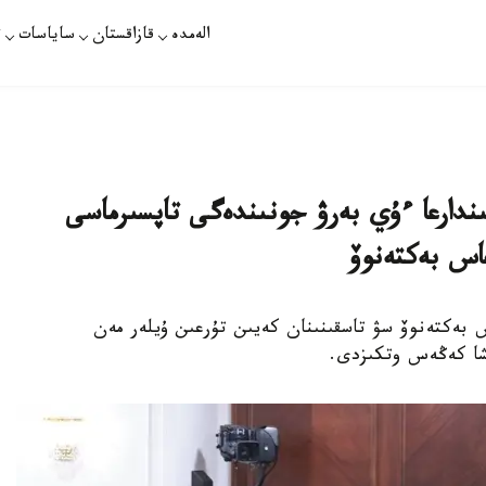
الەمدە
قازاقستان
ساياسات
ت
ندارعا ءۇي بەرۋ جونىندەگى تاپسىرماسى
اس بەكتەنوۆ
نيستر ولجاس بەكتەنوۆ سۋ تاسقىنىنان كەيىن تۇرعىن ۇيلەر مەن
ىنشا كەڭەس وتكىزدى.