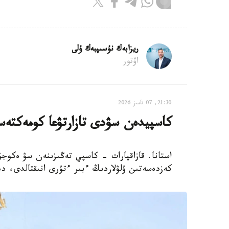
ريزابەك نۇسىپبەك ۇلى
اۆتور
21:30, 07 تامىز 2026
كاسپيدەن سۋدى تازارتۋعا كومەكتەس
استانا. قازاقپارات - كاسپي تەڭىزىنەن سۋ ەكوجۇ
كەزدەسەتىن ۇلۋلاردىڭ ءبىر ءتۇرى انىقتالدى، دەپ حا