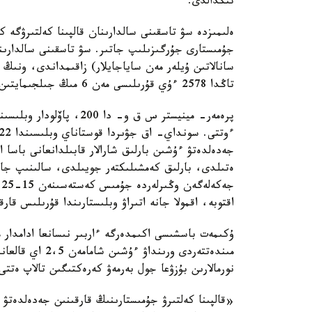
تىڭدالدى.
ەلىمىزدە سۋ تاسقىنى سالدارىنان قالپىنا كەلتىرۋگە ك
تاڭدا 2578 ءۇي قۇرىلىسى مەن 6 مىڭ جىلجىمايتىن مۇلىك ساتىپ الۋ جۇمىستارى جۇرگىزىلىپ جاتىر.
جەدەلدەتۋ ءۇشىن بارلىق شارالار قابىلدانعانى باسا 
ەتىلدى، بارلىق كەمشىلىكتەر جويىلدى، سالىنىپ جات
ج
اقتوبە، اقمولا جانە اتىراۋ وبلىستارىندا قۇرىلىس قار
ۇكىمەت باسشىسى اكىمدەرگە ءاربىر نىسانعا ادامدار
مىندەتتەردى ورىن
نورمالارىن بۇزۋعا جول بەرمەۋ كەرەكتىگىن تالاپ ەتتى
«قالپىنا كەلتىرۋ جۇمىستارىنىڭ قارقىنىن جەدەلدەتۋ