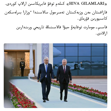
«HIVA GILAMLARI» كىلەم توقۋ فابريكاسىن ارالاپ كوردى.
قازاقستان مەن وزبەكستان تەمىرجول سالاسىندا ءوزارا بىرلەسكەن
كاسىپورىن قۇرماق.
قاسىم-جومارت توقايەۆ حيۋا قالاسىنىڭ تاريحي ورىندارىن
ارالادى.