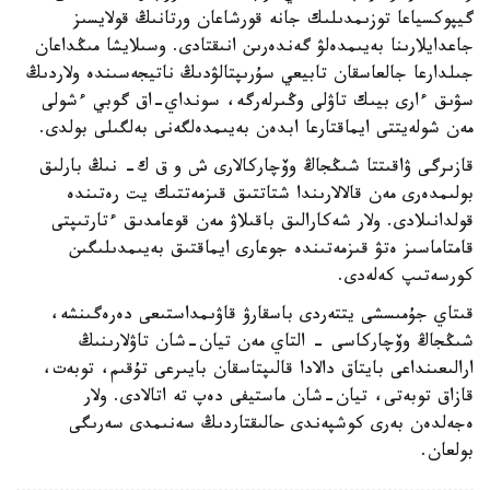
گيپوكسياعا توزىمدىلىك جانە قورشاعان ورتانىڭ قولايسىز
جاعدايلارىنا بەيىمدەلۋ گەندەرىن انىقتادى. وسىلايشا مىڭداعان
جىلدارعا جالعاسقان تابيعي سۇرىپتالۋدىڭ ناتيجەسىندە ولاردىڭ
سۋىق ءارى بيىك تاۋلى وڭىرلەرگە، سونداي-اق گوبي ءشولى
مەن شولەيتتى ايماقتارعا ابدەن بەيىمدەلگەنى بەلگىلى بولدى.
قازىرگى ۋاقىتتا شىڭجاڭ وۆچاركالارى ش و ق ك- نىڭ بارلىق
بولىمدەرى مەن قالالارىندا شتاتتىق قىزمەتتىك يت رەتىندە
قولدانىلادى. ولار شەكارالىق باقىلاۋ مەن قوعامدىق ءتارتىپتى
قامتاماسىز ەتۋ قىزمەتىندە جوعارى ايماقتىق بەيىمدىلىگىن
كورسەتىپ كەلەدى.
قىتاي جۇمىسشى يتتەردى باسقارۋ قاۋىمداستىعى دەرەگىنشە،
شىڭجاڭ وۆچاركاسى - التاي مەن تيان-شان تاۋلارىنىڭ
ارالىعىنداعى بايتاق دالادا قالىپتاسقان بايىرعى تۇقىم، توبەت،
قازاق توبەتى، تيان-شان ماستيفى دەپ تە اتالادى. ولار
ەجەلدەن بەرى كوشپەندى حالىقتاردىڭ سەنىمدى سەرىگى
بولعان.