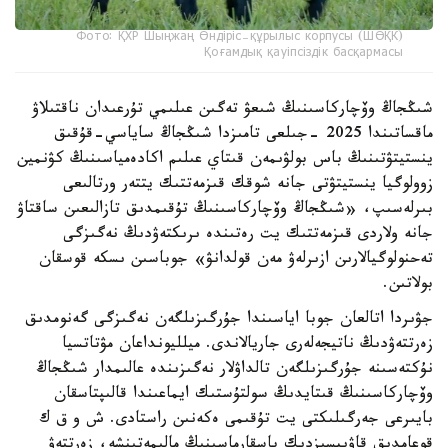
Фото: ҚХР Шыңжаң Өндіріс-құрылыс корпусы (ШӨҚК)
Қоғамдық қауіпсіздік басқармасы
شىڭجاڭ وۆچاركاسىنىڭ شىعۋ تەگىن عىلىمي تۇرعىدان ناقتىلاۋ
ماقساتىندا 2025 -جىلعى تامىزدا شىڭجاڭ ساياسي-قۇقىق
ينستيتۋتىنىڭ باس بولۋىمەن قىتاي عىلىم اكادەمياسىنىڭ كۋنمين
زوولوگيا ينستيتۋتى جانە شوقك قىزمەتتىك يتتەر ورتالىعى
بىرلەسىپ، «شىڭجاڭ وۆچاركاسىنىڭ تۇقىمدىق تازالىعىن ساقتاۋ
جانە ولاردى قىزمەتتىك يت رەتىندە ىرىكتەۋدىڭ نەگىزگى
تەحنولوگيالارىن ازىرلەۋ مەن قولدانۋ» جوباسىن ىسكە قوسقان
بولاتىن.
جۋىردا اتالعان جوبا اياسىندا جۇرگىزىلگەن نەگىزگى گەنومدىق
زەرتتەۋدىڭ ناتيجەلەرى جاريالاندى. ميلليونداعان مۋتاتسيا
نۇكتەسىنە جۇرگىزىلگەن تالداۋلار نەگىزىندە عالىمدار شىڭجاڭ
وۆچاركاسىنىڭ قىتايدىڭ سولتۇستىك ايماعىندا قالىپتاسقان
بايىرعى جەرگىلىكتى يت تۇقىمى ەكەنىن راستادى. ش و ق ك
قوعامدىق قاۋىپسىزدىك باسقارماسىنىڭ مالىمەتىنشە، زەرتتەۋ