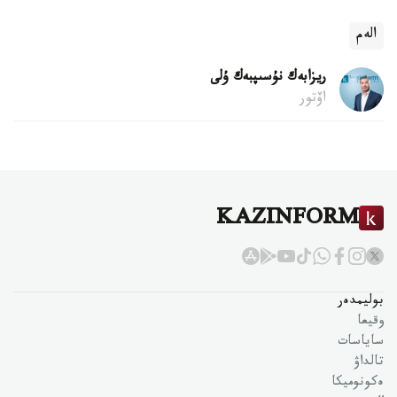
الەم
ريزابەك نۇسىپبەك ۇلى
اۆتور
KAZINFORM
بوليمدەر
وقيعا
ساياسات
تالداۋ
ەكونوميكا