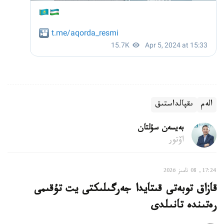
الەم
ىقپالداستىق
بەيسەن سۇلتان
اۆتور
17:24, 08 تامىز 2026
قازاق توبەتى قىتايدا جەرگىلىكتى يت تۇقىمى
رەتىندە تانىلدى