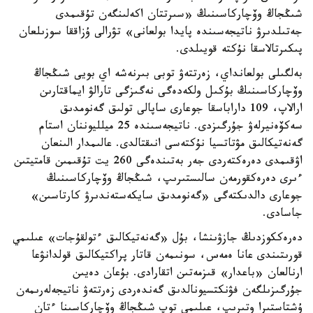
شىڭجاڭ وۆچاركاسىنىڭ «سىرتتان اكەلىنگەن تۇقىمدى
جەتىلدىرۋ ناتيجەسىندە پايدا بولعانى» تۋرالى ۇزاققا سوزىلعان
پىكىرتالاسقا نۇكتە قويىلدى.
بەلگىلى بولعانداي، زەرتتەۋ توبى بىرنەشە اي بويى شىڭجاڭ
وۆچاركاسىنىڭ بۇكىل ولكەدەگى نەگىزگى تارالۋ ايماقتارىن
ارالاپ، 109 داراباسقا جوعارى ساپالى تولىق گەنومدىق
سەكۆەنيرلەۋ جۇرگىزدى. ناتيجەسىندە 25 ميلليوننان استام
گەنەتيكالىق مۋتاتسيا نۇكتەسى انىقتالدى. عالىمدار الىنعان
اۋقىمدى دەرەكتەردى جەر بەتىندەگى 260 يت تۇقىمىن قامتيتىن
ءىرى دەرەكقورمەن سالىستىرىپ، شىڭجاڭ وۆچاركاسىنىڭ
جوعارى دالدىكتەگى «گەنومدىق سايكەستەندىرۋ كارتاسىن»
جاسادى.
دەرەككوزدىڭ جازۋىنشا، بۇل «گەنەتيكالىق ءتولقۇجات» عىلىمي
قورىتىندى عانا ەمەس، سونىمەن قاتار پراكتيكالىق قولدانۋعا
ارنالعان «باعدار» قىزمەتىن اتقارادى. بۇعان دەيىن
جۇرگىزىلگەن فۋنكتسيونالدىق گەندەردى زەرتتەۋ ناتيجەلەرىمەن
ۇشتاستىرا وتىرىپ، عىلىمي توپ شىڭجاڭ وۆچاركاسىنا ءتان