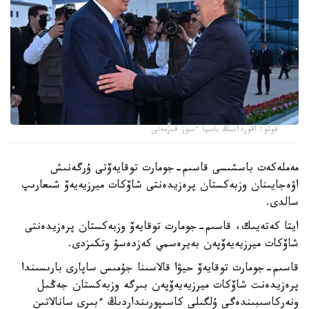
فوتو: اقوردانىڭ باسپا ءسوز قىزمەتى
مەملەكەت باسشىسى قاسىم-جومارت توقايەۆتى ۇرگەنىش
اۋەجايىنان وزبەكستان پرەزيدەنتى شاۆكات ميرزيەيەۆ شىعارىپ
سالدى.
ايتا كەتەيىك، قاسىم-جومارت توقايەۆ وزبەكستان پرەزيدەنتى
شاۆكات ميرزيەيەۆپەن بەيرەسمي كەزدەسۋ وتكىزدى.
قاسىم-جومارت توقايەۆ حيۋا قالاسىنا جۇمىس ساپارى بارىسىندا
پرەزيدەنت شاۆكات ميرزيەيەۆپەن بىرگە وزبەكستان جەڭىل
ونەركاسىبىندەگى ۇلگىلى كاسىپورىنداردىڭ ءبىرى سانالاتىن