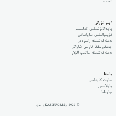
الەمدە
ءبىز تۋرالى
پايدالانۋشىلىق كەلىسىم
قۇپىيالىلىق ساياساتى
مەملەكەتتىك رامىزدەر
جەمقورلىققا قارسى شارالار
مەملەكەتتىك ساتىپ الۋلار
باسقا
سايت كارتاسى
بايلانىس
جارناما
© 2026 «KAZINFORM» حاق