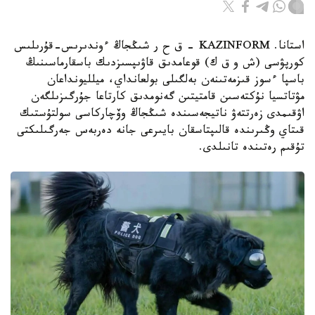
استانا. KAZINFORM – ق ح ر شىڭجاڭ ءوندىرىس-قۇرىلىس
كورپۋسى (ش و ق ك) قوعامدىق قاۋىپسىزدىك باسقارماسىنىڭ
باسپا ءسوز قىزمەتىنەن بەلگىلى بولعانداي، ميلليونداعان
مۋتاتسيا نۇكتەسىن قامتيتىن گەنومدىق كارتاعا جۇرگىزىلگەن
اۋقىمدى زەرتتەۋ ناتيجەسىندە شىڭجاڭ وۆچاركاسى سولتۇستىك
قىتاي وڭىرىندە قالىپتاسقان بايىرعى جانە دەربەس جەرگىلىكتى
تۇقىم رەتىندە تانىلدى.