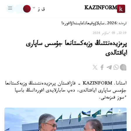
KAZINFORM
ق ز
ترەند:
2026-سايلاۋ
وقيعا
تاعايىنداۋ
اقوردا
22:19, 05 ءساۋىر 2024
پرەزيدەنتتىڭ وزبەكستانعا جۇمىس ساپارى
اياقتالدى
استانا. KAZINFORM - قازاقستان پرەزيدەنتىنىڭ وزبەكستانعا
جۇمىس ساپارى اياقتالدى، دەپ حابارلايدى اقوردانىڭ باسپا
ءسوز قىزمەتى.