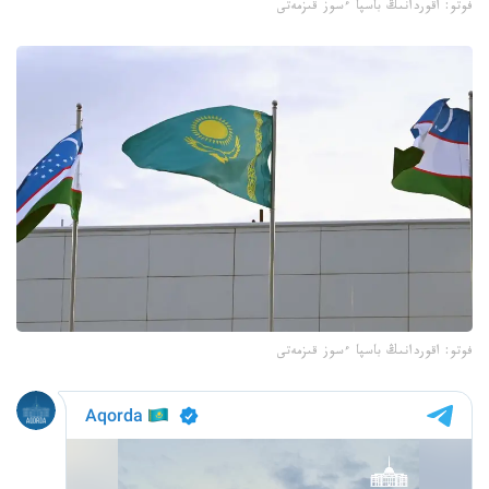
فوتو: اقوردانىڭ باسپا ءسوز قىزمەتى
فوتو: اقوردانىڭ باسپا ءسوز قىزمەتى