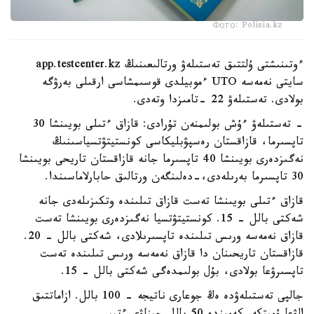
Фото: Polisia.kz
ءوتىنىشتى ۇلتتىق تەستىلەۋ ورتالىعىنىڭ app.testcenter.kz
سايتى نەمەسە UTO ءموبيلدى قوسىمشاسى ارقىلى بەرۋگە
بولادى. تەستىلەۋ 22 -تامىزدا وتەدى.
- تەستىلەۋ ءۇش بولىمنەن تۇرادى: قازاق ءتىلى بويىنشا 30
تاپسىرما، قازاقستان رەسپۋبليكاسى كونستيتۋتسياسىنىڭ
نەگىزدەرى بويىنشا 40 تاپسىرما جانە قازاقستان تاريحى بويىنشا
30 تاپسىرما بەرىلەدى،-دەلىنگەن ورتالىق حابارلاماسىندا.
قازاق ءتىلى بويىنشا تەست قازاق تىلىندە وتكىزىلەدى جانە
شەكتى بالل - 15. كونستيتۋتسيا نەگىزدەرى بويىنشا تەست
قازاق نەمەسە ورىس تىلىندە تاپسىرىلادى، شەكتى بالل - 20.
قازاقستان تاريحىنان دا قازاق نەمەسە ورىس تىلىندە تەست
تاپسىرۋعا بولادى، بۇل بولىمدەگى شەكتى بالل - 15.
جالپى تەستىلەۋدە ەڭ جوعارى ناتيجە - 100 بالل. ازاماتتىق