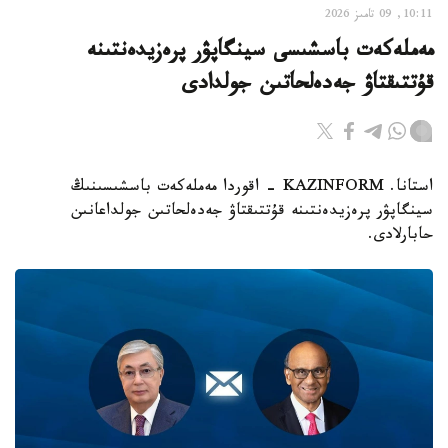
10:11, 09 تامىز 2026
مەملەكەت باسشىسى سينگاپۋر پرەزيدەنتىنە
قۇتتىقتاۋ جەدەلحاتىن جولدادى
استانا. KAZINFORM - اقوردا مەملەكەت باسشىسىنىڭ
سينگاپۋر پرەزيدەنتىنە قۇتتىقتاۋ جەدەلحاتىن جولداعانىن
حابارلادى.