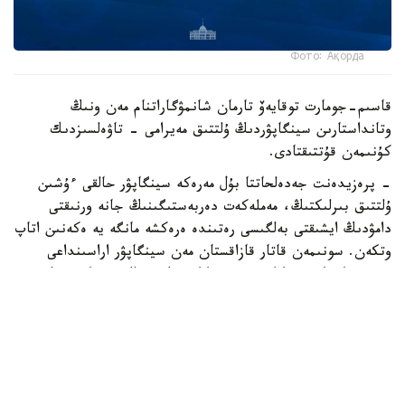
Фото: Ақорда
قاسىم-جومارت توقايەۆ تارمان شانمۋگاراتنام مەن ونىڭ
وتانداستارىن سينگاپۋردىڭ ۇلتتىق مەيرامى - تاۋەلسىزدىك
كۇنىمەن قۇتتىقتادى.
- پرەزيدەنت جەدەلحاتتا بۇل مەرەكە سينگاپۋر حالقى ءۇشىن
ۇلتتىق بىرلىكتىڭ، مەملەكەت دەربەستىگىنىڭ جانە ورنىقتى
دامۋدىڭ ايشىقتى بەلگىسى رەتىندە ەرەكشە مانگە يە ەكەنىن اتاپ
وتكەن. سونىمەن قاتار قازاقستان مەن سينگاپۋر اراسىنداعى
دوستىققا جانە ءوزارا تۇسىنىستىككە نەگىزدەلگەن سان قىرلى
ىنتىماقتاستىق قوس حالىقتىڭ يگىلىگى جولىندا ۇدايى دامي
بەرەتىنىنە سەنىم ءبىلدىردى،-دەلىنگەن اقپاراتتا.
قاسىم-جومارت توقايەۆ تارمان شانمۋگاراتنامنىڭ جاۋاپتى
قىزمەتىنە تولايىم تابىس، ال دوستاس سينگاپۋر حالقىنا قۇت-
بەرەكە تىلەدى.