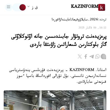
KAZINFORM
ق ز
ترەند:
2026-سايلاۋ
وقيعا
تاعايىنداۋ
اقوردا
16:12, 06 قاڭتار 2025
پرەزيدەنت تروتۋار جابىندىسىن جانە اۆتوكلاۆتى
گاز بلوكتارىن شىعاراتىن زاۋىتقا باردى
استانا. KAZINFORM - پرەزيدەنت قۇرىلىس يندۋسترياسى
نىساندارىمەن تانىستى. بۇل تۋرالى اقوردانىڭ باسپا ءسوز
قىزمەتى حابارلادى.