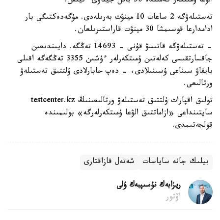
الۋعا ۇمىتكەر كەمىندە 50 بالل جيناۋى ءتيىس.
تەستىلەۋگە 2 ساعات 10 مينۋت بەرىلەدى. مۇگەدەكتىگى بار
ادامدارعا قوسىمشا 30 مينۋت قاراستىرىلعان.
- تەستىلەۋگە قاتىسۋ قۇنى - 14693 تەڭگە. دايىندىعىن
جاقسارتقىسى كەلەتىن ۇمىتكەرلەر ءۇشىن 3355 تەڭگەگە اقىلى
بايقاۋ سىناعى ۇسىنىلادى، - دەپ حابارلادى ۇلتتىق تەستىلەۋ
ورتالىعى.
تولىق اقپارات ۇلتتىق تەستىلەۋ ورتالىعىنىڭ testcenter.kz
سايتىنداعى «ازاماتتىق الۋعا ۇمىتكەرلەرگە» بولىمىندە
قولجەتىمدى.
بيلىك جانە ساياسات
شەتەل قازاقتارى
ريزابەك نۇسىپبەك ۇلى
اۆتور