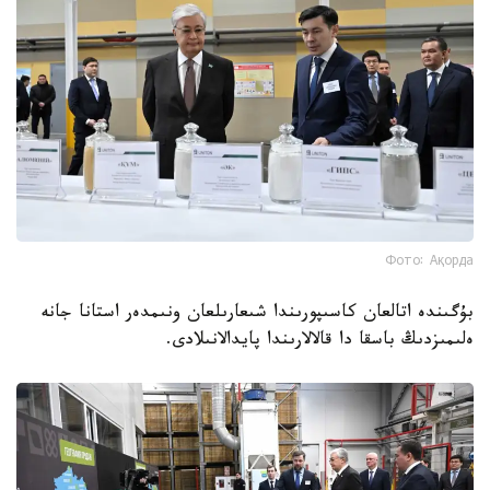
Фото: Ақорда
بۇگىندە اتالعان كاسىپورىندا شىعارىلعان ونىمدەر استانا جانە
ەلىمىزدىڭ باسقا دا قالالارىندا پايدالانىلادى.