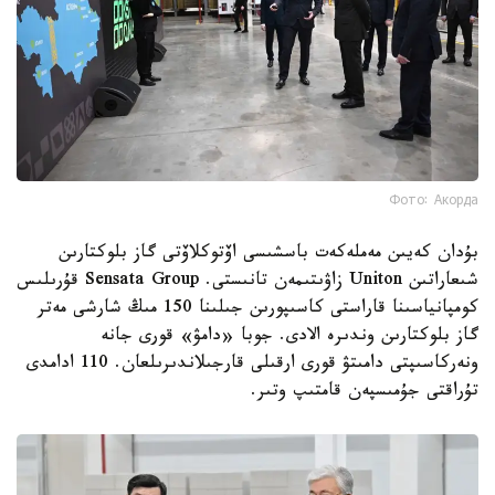
Фото: Акорда
بۇدان كەيىن مەملەكەت باسشىسى اۆتوكلاۆتى گاز بلوكتارىن
شىعاراتىن Uniton زاۋىتىمەن تانىستى. Sensata Group قۇرىلىس
كومپانياسىنا قاراستى كاسىپورىن جىلىنا 150 مىڭ شارشى مەتر
گاز بلوكتارىن وندىرە الادى. جوبا «دامۋ» قورى جانە
ونەركاسىپتى دامىتۋ قورى ارقىلى قارجىلاندىرىلعان. 110 ادامدى
تۇراقتى جۇمىسپەن قامتىپ وتىر.