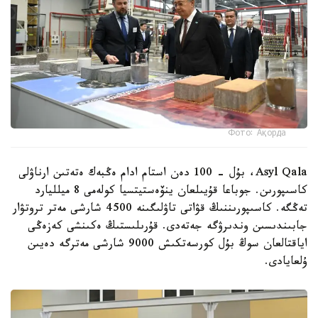
Фото: Ақорда
Asyl Qala، بۇل – 100 دەن استام ادام ەڭبەك ەتەتىن ارناۋلى
كاسىپورىن. جوباعا قۇيىلعان ينۆەستيتسيا كولەمى 8 ميلليارد
تەڭگە. كاسىپورىننىڭ قۋاتى تاۋلىگىنە 4500 شارشى مەتر تروتۋار
جابىندىسىن وندىرۋگە جەتەدى. قۇرىلىستىڭ ەكىنشى كەزەڭى
اياقتالعان سوڭ بۇل كورسەتكىش 9000 شارشى مەترگە دەيىن
ۇلعايادى.