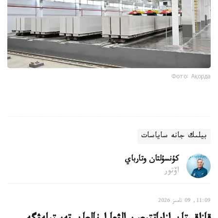
Фото: Ақорда
بيلىك جانە ساياسات
كۇنسۇلتان وتارباي
اۆتور
11:09, 09 تامىز 2026