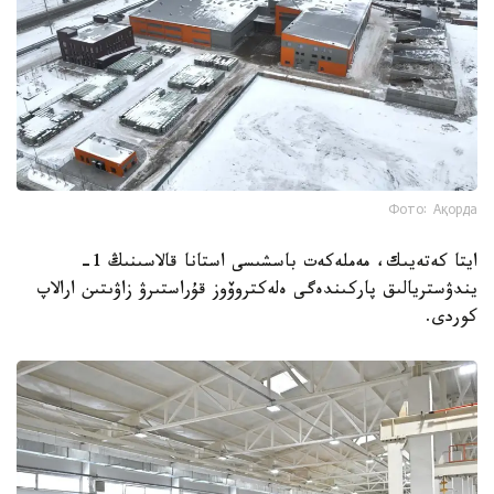
Фото: Ақорда
ايتا كەتەيىك، مەملەكەت باسشىسى استانا قالاسىنىڭ 1-
يندۋستريالىق پاركىندەگى ەلەكتروۆوز قۇراستىرۋ زاۋىتىن ارالاپ
كوردى.