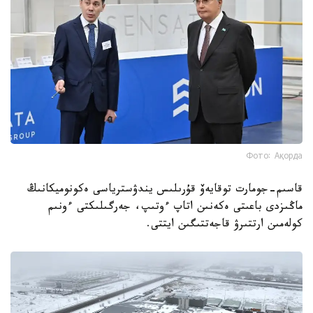
Фото: Ақорда
قاسىم-جومارت توقايەۆ قۇرىلىس يندۋسترياسى ەكونوميكانىڭ
ماڭىزدى باعىتى ەكەنىن اتاپ ءوتىپ، جەرگىلىكتى ءونىم
كولەمىن ارتتىرۋ قاجەتتىگىن ايتتى.