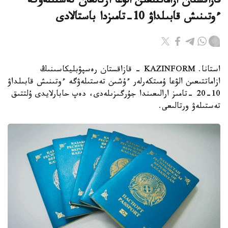
قازاقستان ازاماتتىعىن الۋعا ارنالعان تەستىلەۋگە
ءوتىنىش قابىلداۋ 10-تامىزدا باستالادى
استانا. KAZINFORM - قازاقستان رەسپۋبليكاسىنىڭ
ازاماتتىعىن الۋعا ۇمىتكەرلەر ءۇشىن تەستىلەۋگە ءوتىنىش قابىلداۋ
10-20 -تامىز ارالىعىندا جۇرگىزىلەدى، دەپ حابارلايدى ۇلتتىق
تەستىلەۋ ورتالىعى.