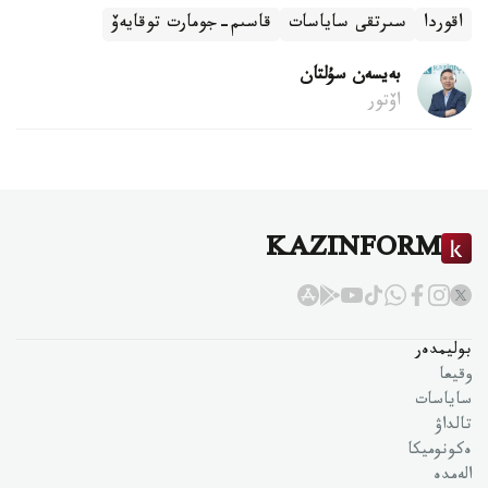
اقوردا
سىرتقى ساياسات
قاسىم-جومارت توقايەۆ
بەيسەن سۇلتان
اۆتور
KAZINFORM
بوليمدەر
وقيعا
ساياسات
تالداۋ
ەكونوميكا
الەمدە