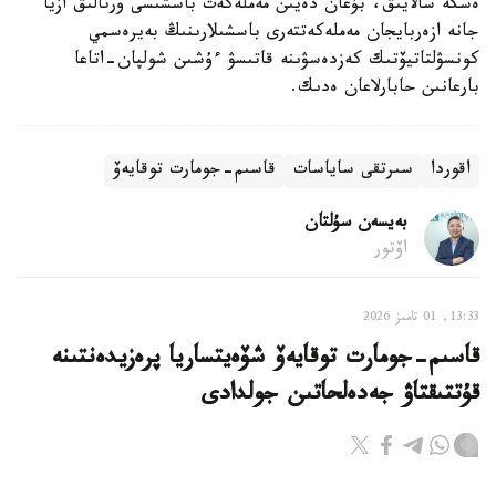
ەسكە سالايىق، بۇعان دەيىن مەملەكەت باسشىسى ورتالىق ازيا
جانە ازەربايجان مەملەكەتتەرى باسشىلارىنىڭ بەيرەسمي
كونسۋلتاتيۆتىك كەزدەسۋىنە قاتىسۋ ءۇشىن شولپان-اتاعا
بارعانىن حابارلاعان ەدىك.
اقوردا
سىرتقى ساياسات
قاسىم-جومارت توقايەۆ
بەيسەن سۇلتان
اۆتور
13:33, 01 تامىز 2026
قاسىم-جومارت توقايەۆ شۆەيتساريا پرەزيدەنتىنە
قۇتتىقتاۋ جەدەلحاتىن جولدادى