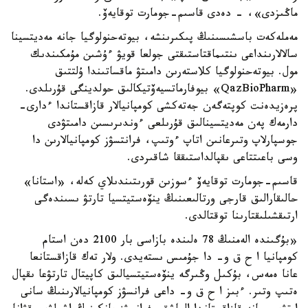
ماڭىزدى»، - دەدى قاسىم-جومارت توقايەۆ.
مەملەكەت باسشىسىنىڭ پىكىرىنشە، بيوتەحنولوگيا جانە مەديتسينا
سالالارىنداعى ىنتىماقتاستىقتى جولعا قويۋ ءۇشىن مۇمكىندىك
مول. بيوتەحنولوگيا كلاستەرىن دامىتۋ ماقساتىندا ۇلتتىق
«QazBioPharm» بيوفارماتسيەۆتيكالىق حولدينگى قۇرىلدى.
پرەزيدەنت كوپتەگەن جەتەكشى كومپانيالار قازاقستاندا ءدارى-
دارمەك پەن مەديتسينالىق قۇرىلعى ءوندىرىسىن دامىتۋدى
جوسپارلاپ وتىرعانىن اتاپ ءوتىپ، فرانتسۋز كومپانيالارىن دا
وسى باعىتتاعى ىقپالداستىققا شاقىردى.
قاسىم-جومارت توقايەۆ ءسوزىن قورىتىندىلاي كەلە، «استانا»
حالىقارالىق قارجى ورتالىعىنىڭ ينۆەستيتسيا تارتۋ ىسىندەگى
ارتىقشىلىقتارىنا توقتالدى.
«بۇگىندە الەمنىڭ 78 ەلىندە بازاسى بار 2100 دەن استام
كومپانيا ا ح ق و- دا جۇمىس ىستەيدى. ولار تەك قازاقستانعا
عانا ەمەس، بۇكىل وڭىرگە ينۆەستيتسيالىق كاپيتال تارتۋعا ىقپال
ەتىپ وتىر. ءبىز ا ح ق و- داعى فرانسۋز كومپانيالارىنىڭ سانى