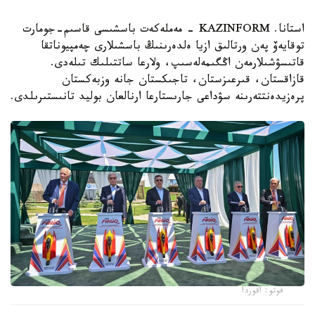
استانا. KAZINFORM - مەملەكەت باسشىسى قاسىم-جومارت
توقايەۆ پەن ورتالىق ازيا ەلدەرىنىڭ باسشىلارى چەمپيوناتقا
قاتىسۋشىلارمەن اڭگىمەلەسىپ، ولارعا ساتتىلىك تىلەدى.
قازاقستان، قىرعىزستان، تاجىكستان جانە وزبەكستان
پرەزيدەنتتەرىنە سۋداعى جارىستارعا ارنالعان بوليد تانىستىرىلدى.
فوتو: اقوردا