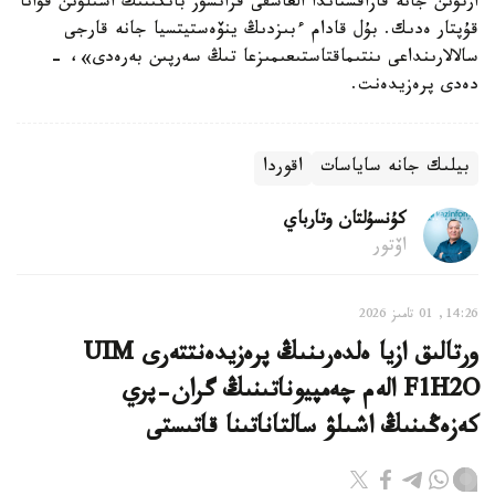
ارتۋىن جانە قازاقستاندا العاشقى فرانسۋز بانكىنىڭ اشىلۋىن قۋانا
قۇپتار ەدىك. بۇل قادام ءبىزدىڭ ينۆەستيتسيا جانە قارجى
سالالارىنداعى ىنتىماقتاستىعىمىزعا تىڭ سەرپىن بەرەدى»، -
دەدى پرەزيدەنت.
بيلىك جانە ساياسات
اقوردا
كۇنسۇلتان وتارباي
اۆتور
14:26, 01 تامىز 2026
ورتالىق ازيا ەلدەرىنىڭ پرەزيدەنتتەرى UIM
F1H2O الەم چەمپيوناتىنىڭ گران-پري
كەزەڭىنىڭ اشىلۋ سالتاناتىنا قاتىستى