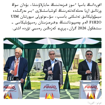
اقوردانىڭ باسپا ءسوز قىزمەتىنىڭ حابارلاۋىنشا، بۇدان سوڭ
ورتالىق ازيا مەملەكەتتەرىنىڭ كوشباسشىلارى ءبىر مەزگىلدە
سيمۆوليكالىق تەتىكتى باسىپ، سۋ-موتورلى سپورتتان UIM
F1H2O الەم چەمپيوناتىنىڭ «قىرعىزستان رەسپۋبليكاسى -
ىستىقكول 2026 گران-پري» كەزەڭىن رەسمي تۇردە اشتى.
فوتو: اقوردا