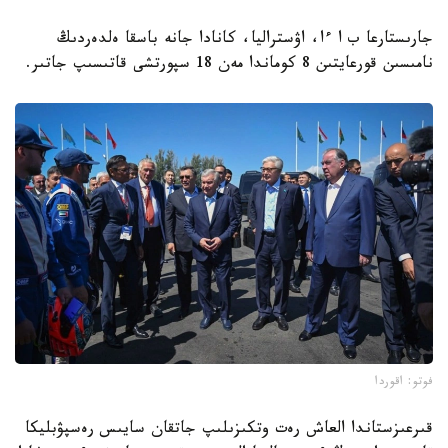
جارىستارعا ب ا ءا، اۋستراليا، كانادا جانە باسقا ەلدەردىڭ
نامىسىن قورعايتىن 8 كوماندا مەن 18 سپورتشى قاتىسىپ جاتىر.
فوتو: اقوردا
قىرعىزستاندا العاش رەت وتكىزىلىپ جاتقان سايىس رەسپۋبليكا