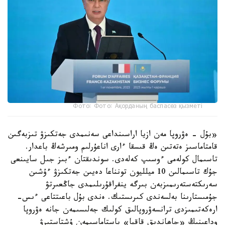
Фото: Фото: Ақорданың баспасөз қызметі
«بۇل - ەۋروپا مەن ازيا اراسىنداعى سەنىمدى جەتكىزۋ تىزبەگىن
قامتاماسىز ەتەتىن ەڭ قىسقا ءارى اناعۇرلىم ومىرشەڭ باعدار.
تاسىمال كولەمى ءوسىپ كەلەدى. سوندىقتان ءبىز جىل سايىنعى
جۇك تاسىمالىن 10 ميلليون تونناعا دەيىن جەتكىزۋ ءۇشىن
سەرىكتەستەرىمىزبەن بىرگە ينفراقۇرىلىمدى جاڭعىرتۋ
جۇمىستارىنا بەلسەندى كىرىستىك. ەندى بۇل باعىتتاعى ءىس-
ارەكەتىمىزدى ترانسەۋروپالىق كولىك جەلىسىمەن جانە ەۋروپا
وداعىنىڭ «جاھاندىق قاقپا» باستاماسىمەن ۇشتاستىرۋ