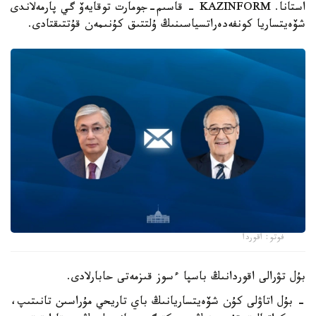
استانا. KAZINFORM - قاسىم-جومارت توقايەۆ گي پارمەلاندى
شۆەيتساريا كونفەدەراتسياسىنىڭ ۇلتتىق كۇنىمەن قۇتتىقتادى.
فوتو: اقوردا
بۇل تۋرالى اقوردانىڭ باسپا ءسوز قىزمەتى حابارلادى.
- بۇل اتاۋلى كۇن شۆەيتساريانىڭ باي تاريحي مۇراسىن تانىتىپ،