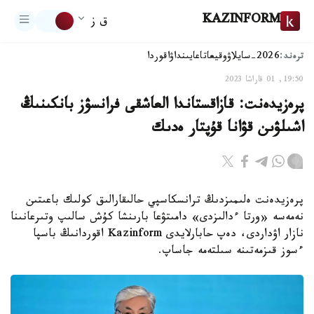
KAZINFORM
ق ز
ترەند:
2026-سايلاۋ
وقيعا
تاعايىنداۋ
اقوردا
19:50, 01 قاراشا 2023
پرەزيدەنت: قازاقستاندا العاشقى فرانسۋز بانكىنىڭ
اشىلۋىن قۋانا قۇپتار ەدىك
پرەزيدەنت ەلىمىزدىڭ ترانسكاسپي حالىقارالىق كولىك باعىتىن
نەمەسە «ورتا ءدالىزدى» دامىتۋعا بارىنشا كۇش سالىپ وتىرعانىنا
نازار اۋداردى، دەپ حابارلايدى Kazinform اقوردانىڭ باسپا
ءسوز قىزمەتىنە سىلتەمە جاساپ.