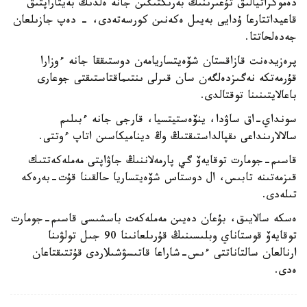
دەموكراتيالىق تۇعىرىنىڭ بەرىكتىگىن جانە ەلدىڭ بەيتاراپتىق
قاعيداتتارعا ۇدايى بەيىل ەكەنىن كورسەتەدى، - دەپ جازىلعان
جەدەلحاتتا.
پرەزيدەنت قازاقستان شۆەيتساريامەن دوستىققا جانە ءوزارا
قۇرمەتكە نەگىزدەلگەن سان قىرلى ىنتىماقتاستىقتى جوعارى
باعالايتىنىنا توقتالدى.
سونداي-اق ساۋدا، ينۆەستيتسيا، قارجى جانە ءبىلىم
سالالارىنداعى ىقپالداستىقتىڭ وڭ ديناميكاسىن اتاپ ءوتتى.
قاسىم-جومارت توقايەۆ گي پارمەلاننىڭ جاۋاپتى مەملەكەتتىك
قىزمەتىنە تابىس، ال دوستاس شۆەيتساريا حالقىنا قۇت-بەرەكە
تىلەدى.
ەسكە سالايىق، بۇعان دەيىن مەملەكەت باسشىسى قاسىم-جومارت
توقايەۆ قوستاناي وبلىسىنىڭ قۇرىلعانىنا 90 جىل تولۋىنا
ارنالعان سالتاناتتى ءىس-شاراعا قاتىسۋشىلاردى قۇتتىقتاعان
ەدى.