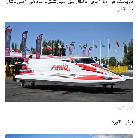
تاريحىنداعى ەڭ ءىرى حالىقارالىق سپورتتىق- مادەني ءىس-شارا
سانالادى.
فوتو: اقوردا
فوتو: اقوردا