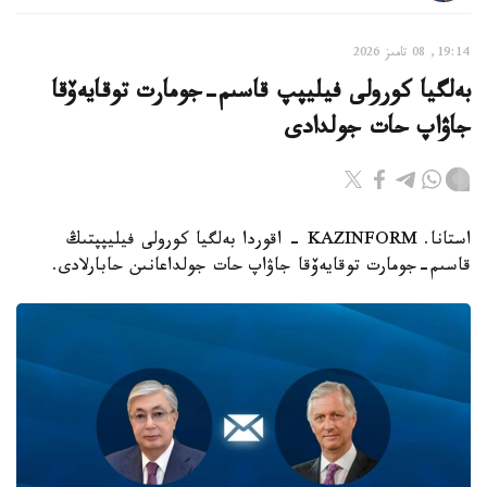
19:14, 08 تامىز 2026
بەلگيا كورولى فيليپپ قاسىم-جومارت توقايەۆقا
جاۋاپ حات جولدادى
استانا. KAZINFORM - اقوردا بەلگيا كورولى فيليپپتىڭ
قاسىم-جومارت توقايەۆقا جاۋاپ حات جولداعانىن حابارلادى.