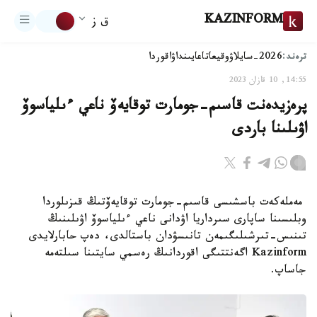
KAZINFORM
ق ز
ترەند:
2026-سايلاۋ
وقيعا
تاعايىنداۋ
اقوردا
14:55, 10 قازان 2023
پرەزيدەنت قاسىم-جومارت توقايەۆ ناعي ءىلياسوۆ
اۋىلىنا باردى
مەملەكەت باسشىسى قاسىم-جومارت توقايەۆتىڭ قىزىلوردا
وبلىسىنا ساپارى سىرداريا اۋدانى ناعي ءىلياسوۆ اۋىلىنىڭ
تىنىس-تىرشىلىگىمەن تانىسۋدان باستالدى، دەپ حابارلايدى
Kazinform اگەنتتىگى اقوردانىڭ رەسمي سايتىنا سىلتەمە
جاساپ.