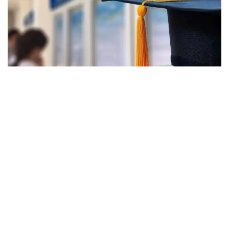
Фото: halyq-uni.kz
رەسپۋبليكالىق بيۋدجەت جانە جەرگىلىكتى اتقارۋشى ورگاندار
قاراجاتى ەسەبىنەن بولىنەتىن مەملەكەتتىك ءبىلىم بەرۋ
گرانتتارىنان بولەك، ەلىمىزدىڭ جوعارى وقۋ ورىندارىندا
تالاپكەرلەردى قولداۋعا ارنالعان وزىندىك باعدارلامالار بار.
- 2026 -جىلى جوعارى وقۋ ورىندارى ۇسىناتىن رەكتورلىق،
ۋنيۆەرسيتەتتىك جانە ىشكى ءبىلىم بەرۋ گرانتتارىنىڭ جالپى
سانى ەكى مىڭنان اسادى. گرانتتاردى بەرۋ تالاپتارىن ءار
ۋنيۆەرسيتەت دەربەس بەلگىلەيدى. ىرىكتەۋ كەزىندە ۇلتتىق