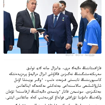
Фото: Фото: Акорда
قازاقستاننىڭ ەڭبەك ەرى، «ابزال جانە ك» تولىق
سەرىكتەستىگىنىڭ نەگىزىن قالاۋشى ابزال ەراليەۆ پرەزيدەنتكە
كاسىپورىننىڭ تابىستى قىزمەت ەتىپ، ءوڭىر بويىنشا اۋىل
شارۋاشىلىعى سالاسىنداعى جەتەكشى مەكەمەگە اينالعانىن
جەتكىزدى. سونىمەن قاتار ءونىمدى ەڭبەكتىڭ ارقاسىندا تۋعان
ولكەنىڭ دامۋىنا تۇراقتى قولداۋ كورسەتىپ كەلە جاتقانىن ايتتى.