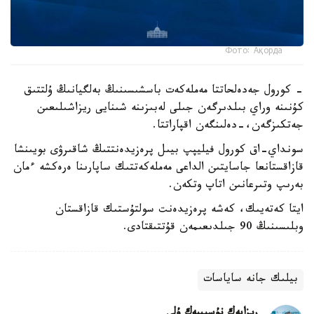
Фото: Ақорда
- كورول جەدەلحاتتا مەملەكەت باسشىسىنىڭ بەلگيانىڭ ۇلتتىق
كۇنىنە وراي بىلدىرگەن جىلى لەبىزىنە شىنايى ريزاشىلىعىن
جەتكىزگەن،-دەلىنگەن اقپاراتتا.
سونداي-اق كورول فيليپپ بيىل پرەزيدەنتتىڭ شاقىرۋى بويىنشا
قازاقستانعا جاسايتىن الداعى مەملەكەتتىك ساپارىنا ەرەكشە ءمان
بەرىپ وتىرعانىن اتاپ وتكەن.
ايتا كەتەيىك، كەشە پرەزيدەنت سولتۇستىك قازاقستان
وبلىسىنىڭ 90 جىلدىعىمەن قۇتتىقتادى.
بيلىك جانە ساياسات
ريزابەك نۇسىپبەك ۇلى