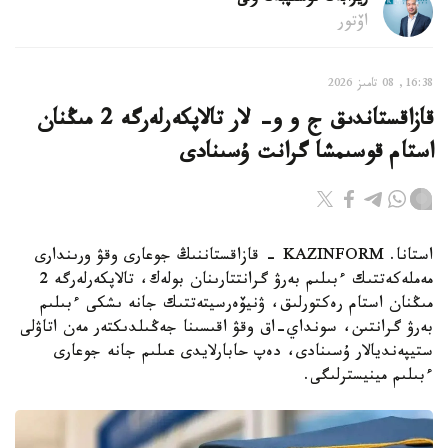
اۆتور
16:38, 08 تامىز 2026
قازاقستاندىق ج و و- لار تالاپكەرلەرگە 2 مىڭنان
استام قوسىمشا گرانت ۇسىنادى
استانا. KAZINFORM - قازاقستاننىڭ جوعارى وقۋ ورىندارى
مەملەكەتتىك ءبىلىم بەرۋ گرانتتارىنان بولەك، تالاپكەرلەرگە 2
مىڭنان استام رەكتورلىق، ۋنيۆەرسيتەتتىك جانە ىشكى ءبىلىم
بەرۋ گرانتىن، سونداي-اق وقۋ اقىسىنا جەڭىلدىكتەر مەن اتاۋلى
ستيپەنديالار ۇسىنادى، دەپ حابارلايدى عىلىم جانە جوعارى
ءبىلىم مينيسترلىگى.