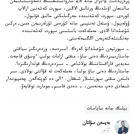
پرەزيدەنت «ابزال جانە ك» شارۋاشىلىعىنىڭ دەمەۋشىلىگىمەن
سالىنعان اۋىلدىڭ ورتالىق الاڭىن، سپورت كەشەنىن ارالاپ
كوردى. سپورت كەشەنىندە جەرگىلىكتى حالىق فۋتبول،
ۆولەيبول، ۇستەل تەننيسى جانە كۇرەس تۇرلەرىمەن ەمىن-ەركىن
شۇعىلدانا الادى. مەملەكەت باسشىسى سپورت كەشەنىندە
جەتكىنشەكتەرمەن اڭگىمەلەستى.
- سپورتپەن شۇعىلدانۋ كەرەك. اسىرەسە، وزدەرىڭىز سياقتى
جاستارىمىزدىڭ دەنى ساۋ، مىقتى ازامات بولىپ ءوسۋى قاجەت.
سەبەبى قازاقستاننىڭ بولاشاعى - سىزدەردىڭ قولدارىڭىزدا.
جاستاردىڭ دەنى ساۋ بولسا، مەملەكەت تە قۋاتتى بولادى. سىر
ەلىنەن مىقتى سپورتشىلار شىققان. ءالى دە كوپتەگەن چەمپيوندار
شىعادى دەپ سەنەمىن، - دەدى قاسىم-جومارت توقايەۆ.
بيلىك جانە ساياسات
بەيسەن سۇلتان
اۆتور