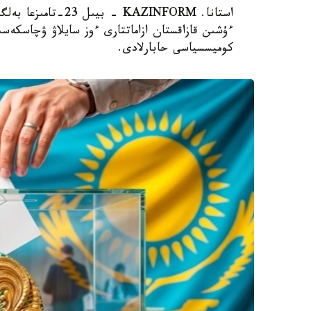
استانا. KAZINFORM 
ءۇشىن قازاقستان ازاماتتارى ءوز سايلاۋ ۋچاسكەسىن
كوميسسياسى حابارلادى.