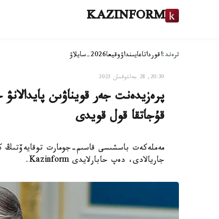
KAZINFORM
ترەند:
اقوردا
تاعايىنداۋ
وقيعا
2026-سايلاۋ
20:30, 28 جەلتوقسان 2023
پرەزيدەنت جەر قويناۋىن پايدالانۋ ج
قۇجاتقا قول قويدى
مەملەكەت باسشىسى قاسىم-جومارت توقايەۆتىڭ كە
جاريالادى، دەپ حابارلايدى Kazinform.