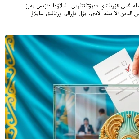
- بيىل 23-تامىزعا بەلگىلەنگەن قۇرىلتاي دەپۋتاتتارىن سايلاۋدا داۋىس بەرۋ
 الدىن الا بىلە الادى. بۇل تۋرالى ورتالىق سايلاۋ