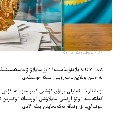
Фото: Kazinform / ИИ
GOV. KZ پلاتفورماسىندا ءوز سايلاۋ ۋچاسكەس
بەرەتىن ونلاين-سەرۆيس ىسكە قوسىلدى.
ازاماتتارعا ىڭعايلى بولۋى ءۇشىن ءبىر مەزەتتە ءۇش
كەلگەنىنە ءوتۋ ارقىلى سايلاۋشى ءوزىنىڭ ءوڭىرى
سونداي-اق ونىڭ مەكەنجايىن بىلە الادى.