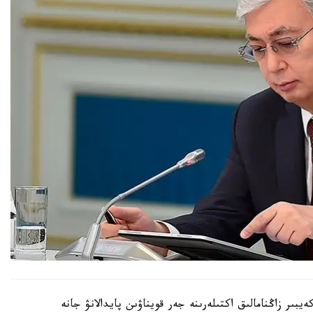
ىر زاڭنامالىق اكتىلەرىنە جەر قويناۋىن پايدالانۋ جانە