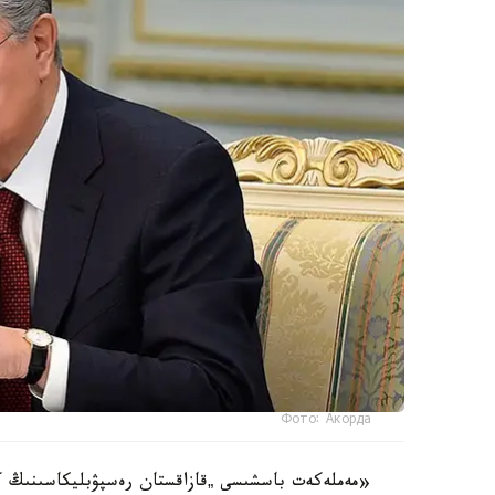
Фото: Акорда
«مەملەكەت باسشىسى „قازاقستان رەسپۋبليكاسىنىڭ كەيب