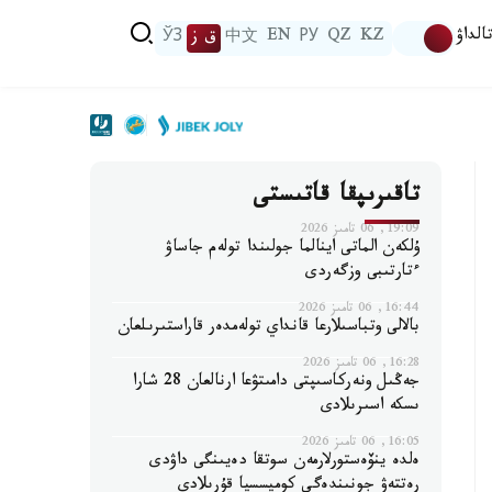
الداۋ
KZ
QZ
РУ
EN
中文
ق ز
ЎЗ
تاقىرىپقا قاتىستى
19:09, 06 تامىز 2026
ۇلكەن الماتى اينالما جولىندا تولەم جاساۋ
ءتارتىبى وزگەردى
16:44, 06 تامىز 2026
بالالى وتباسىلارعا قانداي تولەمدەر قاراستىرىلعان
16:28, 06 تامىز 2026
جەڭىل ونەركاسىپتى دامىتۋعا ارنالعان 28 شارا
ىسكە اسىرىلادى
16:05, 06 تامىز 2026
ەلدە ينۆەستورلارمەن سوتقا دەيىنگى داۋدى
رەتتەۋ جونىندەگى كوميسسيا قۇرىلادى