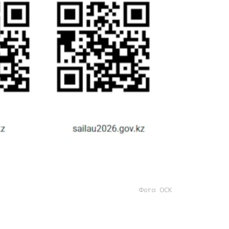
Фото: ОСК
- https://www.gov.kz/sailau؟ lang=kk