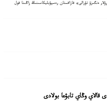
رۋلار ەنگىزۋ تۋرالى» قازاقستان رەسپۋبليكاسىنىڭ زاڭىنا قول
 قالاي وڭاي تابۋعا بولادى