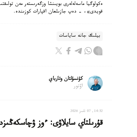
ەكولوگيا ماسەلەلەرى بويىنشا وزگەرىستەر مەن تولىقتى
قويدى»، - دەپ جازىلعان اقپارات كوزىندە.
بيلىك جانە ساياسات
كۇنسۇلتان وتارباي
اۆتور
14:52, 07 تامىز 2026
قۇرىلتاي سايلاۋى: ءوز ۋچاسكەڭىزدى