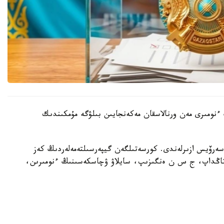
ىنىڭ ءنومىرى مەن ورنالاسقان مەكەنجايىن بىلۋگە مۇمكىندىك
 سەرۆيس ازىرلەندى. كورسەتىلگەن گيپەرسىلتەمەلەردىڭ كەز
ن تاڭداپ، ج س ن ەنگىزىپ، سايلاۋ ۋچاسكەسىنىڭ ءنومىرىن،