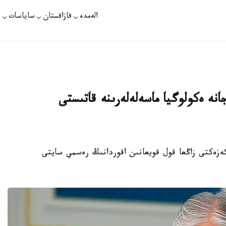
الەمدە
قازاقستان
ساياسات
ت
انە ەكولوگيا ماسەلەلەرىنە قاتىستى
زەكتى زاڭعا قول قويعانىن اقوردانىڭ رەسمي سايتى