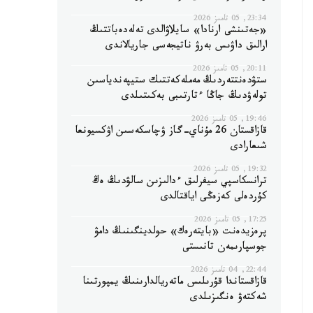
23:34, 05 تامىز 2026
«جەتىنشى ارنادا» سايلاۋالدى تەلەدەباتتىڭ
ارالىق داۋىس بەرۋ ناتيجەسى جاريالاندى
20:11, 05 تامىز 2026
ستۋدەنتتەردىڭ مەملەكەتتىك ستيپەندياسىن
تولەۋدىڭ جاڭا ءتارتىبى بەكىتىلدى
19:46, 05 تامىز 2026
قازاقستان 26 مۇناي-گاز ۋچاسكەسىن اۋكسيونعا
شىعارادى
19:32, 05 تامىز 2026
ترانسكاسپي سيفرلىق ءدالىزىن سالۋدىڭ ەڭ
كۇردەلى كەزەڭى اياقتالدى
17:25, 05 تامىز 2026
پرەزيدەنت «بايتەرەك» حولدينگىنىڭ دامۋ
جوسپارىمەن تانىستى
22:44, 04 تامىز 2026
قازاقستاندا قۇرىلىس ماتەريالدارىنىڭ يمپورتىنا
شەكتەۋ ەنگىزىلدى