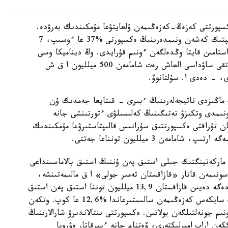
پورتتى كەزەڭ-كەزەڭىمەن ۇلعايتۋعا مۇمكىندىك بەرۋدە.
2025 -جىلدىڭ قورىتىندىسى بويىنشا اگروونەركاسىپتىك كەشەن ونىمدەرىنىڭ ەكسپورتى %37 عا ءوسىپ، 7
استامىن قايتا وڭدەلگەن ءونىم قۇرايدى. وڭ ديناميكا وسى
جىلى دا ساقتالۋدا، بۇل رەتتە اوك ونىمدەرىنىڭ سىرتقى ساۋداسى العاش رەت شامامەن 500 ميلليون ا ق ش
ى، - دەدى ا. سۇلتانوۆ.
ڭ ماڭىزدى ناتيجەلەرىنىڭ ءبىرى - قىتايعا جەمدىك ۇن
ءونىمدى وتكىزۋ تەتىگىنىڭ كەلىسىلۋى ءتورتىنشى جانە
ن تۇراقتى ەكسپورتتىق سۇرانىس قالىپتاستىرۋعا مۇمكىندىك
 استىق ەكسپورتى دا ەداۋىر ۇلعايدى. 2024/2025 ماركەتينگتىك جىلى استىق پەن ۇننىڭ استىق بالاماسىنداعى
 تونناعا جەتتى. سونىمەن قاتار «قازاقستان تەمىر جولى» ا ق مالىمەتىنشە،
2025-جىلعى قىركۇيەكتەن 2026-جىلعى 30-شىلدەگە دەيىن قازاقستان 13,9 ميلليون توننا استىق پەن استىق
بالاماسىنداعى ۇن ەكسپورتتادى. بۇل وتكەن جىلدىڭ سايكەس كەزەڭىمەن سالىستىرعاندا %12,6 عا كوپ. وتكەن
ە 12,4 ميلليون توننا ءونىم جونەلتىلگەن بولاتىن. ەكسپورتتى ىنتالاندىرۋ شارالارىنىڭ
كەن اراب امىرلىكتەرى، ۆەتنام جانە ءبىرقاتار ەۋروپا