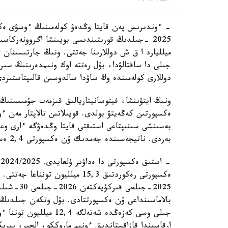
- ءوندىرىس پەن قايتا وڭدەۋ كولەمىنىڭ ءوسۋى ەكس
ميلليارد ا ق ش دوللارىنا جەتتى. ونىڭ جارتىسىنان 
دوللارى كولەمىندە وڭ ساۋدا سالدوسىن قالىپتاستىرد
ونىڭ ايتۋىنشا، فيتوسانيتاريالىق قىزمەت جۇمىسىنى
ەكسپورتىن كەڭەيتۋ بولدى. قويىلاتىن تالاپتار مەن 
بەسىنشى سىنىپتاعى استىقتى قايتا وڭدەۋگە ءارى وعا
بەردى. ناتيجەسىندە جەمدىك ۇن ەكسپورتى 2,4 ەسەگە ارتىپ، شامامەن 3 ميلليون تونناعا جەتتى.
-
ەكسپورتى رەكوردتىق 15,3 ميلليون
جىلى وسى كەزەڭدە شەتەلگ
ارقاسىندا قازاقستاندىق ءونىم ماروككو، الجير، بىرىك