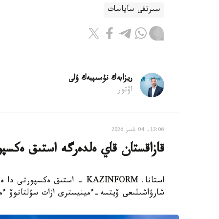
سىرتقى ساياسات
ريزابەك نۇسىپبەك ۇلى
اۆتور
13:06, 04 تامىز 2026
قازاقستان قاي ەلدەرگە استىق ەكسپو
استانا. KAZINFORM - استىق ەكس
شارۋاشىلىعى ۆيتسە-ءمينيسترى ازات سۇلتانوۆ ءما