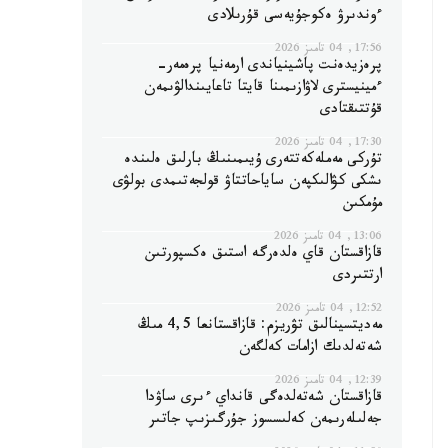
ءوندىرۋ ەكوجۇيەسى قۇرىلادى
17:56, 04 تامىز 2026
پرەزيدەنت پاشينياندى ارمەنيا پرەمەر-
ءمينيسترى لاۋازىمىنا قايتا تاعايىندالۋىمەن
قۇتتىقتادى
17:30, 04 تامىز 2026
تۇركى مەملەكەتتەرى ۇيىمىنىڭ بارلىق ەلىندە
ىشكى كۋالىكپەن ساياحاتتاۋ قولجەتىمدى بولۋى
مۇمكىن
13:06, 04 تامىز 2026
قازاقستان قاي ەلدەرگە استىق ەكسپورتىن
ارتتىردى
12:52, 04 تامىز 2026
مەديتسينالىق تۋريزم: قازاقستانعا 4,5 مىڭ
شەتەلدىك ازامات كەلگەن
12:39, 04 تامىز 2026
قازاقستان شەتەلدەگى قانداي ءىرى ساۋدا
جەلىلەرىمەن كەلىسسوز جۇرگىزىپ جاتىر