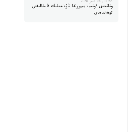
11:56, 04 تامىز 2026
وتاندىق ءونىم: يمپورتقا تاۋەلدىلىك قانشالىقتى
تومەندەدى