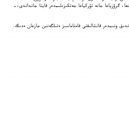
عا، گرۋزياعا جانە تۇركياعا جەتكىزىلىمدەر قايتا جانداندى،-
دىق ونىمدەر قانشالىقتى قامتاماسىز ەتىلگەنىن جازعان ەدىك.