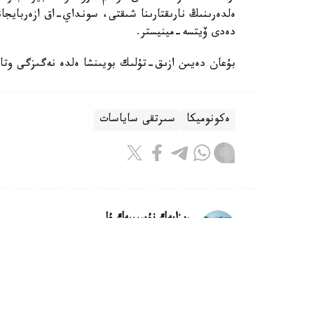
ەلدەرىنىڭ نارىقتارىنا شىقتى، سونداي-اق ازەربايجان
دەدى ۆيتسە-مينيستر.
بۇعان دەيىن ازىق-تۇلىك بويىنشا ەلدە نەگىزگى وتان
ەكونوميكا
سىرتقى ساياسات
ريزابەك نۇسىپبەك ۇلى
اۆتور
12:52, 04 تامىز 2026