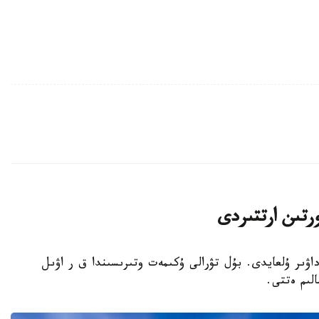
رتىن ارتتىردى
پورتى دا ەداۋىر ۇلعايدى. بۇل تۋرالى ۇكىمەت وتىرىسىندا ق ر اۋىل
لىم ەتتى.