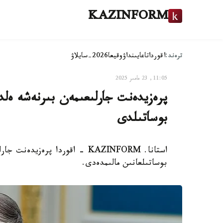
KAZINFORM
ترەند:
اقوردا
تاعايىنداۋ
وقيعا
2026-سايلاۋ
11:05, 23 مامىر 2025
پرەزيدەنت جارلىعىمەن بىرنەشە ەلدە
بوساتىلدى
استانا. KAZINFORM - اقوردا پر
بوساتىلعانىن مالىمدەدى.