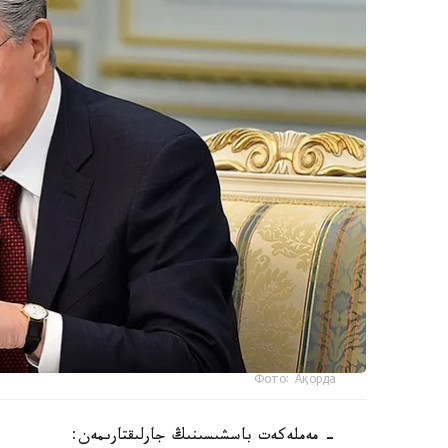
Фото: Ақорда
- مەملەكەت باسشىسىنىڭ جارلىقتارىمەن: