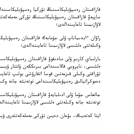
قازاقستان رەسپۋبليكاسىنىڭ تۇركيا رەسپۋبليكاسىندا
ساپيەۆ قازاقستان رەسپۋبليكاسىنىڭ تۇركى مەملەكەتت
لاۋازىمىنا تاعايىندالدى؛
راۋان ءابدىماناپ ۇلى جۇمابەك قازاقستان رەسپۋبليك
وكىلەتتى ەلشىسى لاۋازىمىنا تاعايىندالدى؛
بارلىباي كارىم ۇلى سادىقوۆ قازاقستان رەسپۋبليكاسى
ەلشىسى، نايروبي قالاسىنداعى بىرىككەن ۇلتتار ۇيىم
تۇراقتى وكىلى قىزمەتىن قوسا اتقارۋشى بولىپ تاعايى
دەموكراتيالىق رەسپۋبليكاسىنداعى توتەنشە جانە وكى
جالعاس جۇما ۇلى ادىلبايەۆ قازاقستان رەسپۋبليكاسىن
توتەنشە جانە وكىلەتتى ەلشىسى لاۋازىمىنا تاعايىندا
ايتا كەتەيىك، بۇعان دەيىن تۇركى مەملەكەتتەرى ۇيى