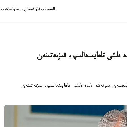
الەمدە
قازاقستان
ساياسات
ت
 ەلشى تاعايىندالىپ، قىزمەتىنەن
ەزيدەنت جارلىعىمەن بىرنەشە ەلدە ەلشى تاعايىندالىپ، قىزمەتىنەن