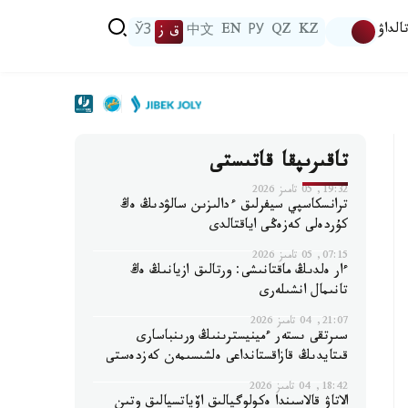
الداۋ
KZ
QZ
РУ
EN
中文
ق ز
ЎЗ
تاقىرىپقا قاتىستى
19:32, 05 تامىز 2026
ترانسكاسپي سيفرلىق ءدالىزىن سالۋدىڭ ەڭ
كۇردەلى كەزەڭى اياقتالدى
07:15, 05 تامىز 2026
ءار ەلدىڭ ماقتانىشى: ورتالىق ازيانىڭ ەڭ
تانىمال انشىلەرى
21:07, 04 تامىز 2026
سىرتقى ىستەر ءمينيسترىنىڭ ورىنباسارى
قىتايدىڭ قازاقستانداعى ەلشىسىمەن كەزدەستى
18:42, 04 تامىز 2026
الاتاۋ قالاسىندا ەكولوگيالىق اۆياتسيالىق وتىن