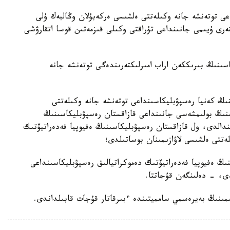
عى توتەنشە جانە وكىلەتتى ەلشىسى ەركەبۇلان وڭالبەك ۇلى
ەرى ۇيىمى جانىنداعى تۇراقتى وكىلى قىزمەتىن قوسا اتقارۋشى
اسىنىڭ بىرىككەن اراب امىرلىكتەرىندەگى توتەنشە جانە
نىڭ كەنيا رەسپۋبليكاسىنداعى توتەنشە جانە وكىلەتتى
ىنىڭ بولىمشەسى جانىنداعى قازاقستان رەسپۋبليكاسىنىڭ
ندالدى، ول قازاقستان رەسپۋبليكاسىنىڭ ەفيوپيا فەدەراتيۆتىك
لەتتى ەلشىسى لاۋازىمىنان بوساتىلدى؛
ىڭ ەفيوپيا فەدەراتيۆتىك دەموكراتيالىق رەسپۋبليكاسىنداعى
لدى، - دەلىنگەن قۇجاتتا.
مىنىڭ بەيرەسمي سامميتىندە ءبىرقاتار قۇجات قابىلداندى.