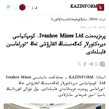
KAZINFORM
ق ز
ترەند:
2026-سايلاۋ
وقيعا
تاعايىنداۋ
اقوردا
18:59, 28 مامىر 2025
پرەزيدەنت Ivanhoe Mines Ltd. كومپانياسى
ديرەكتورلار كەڭەسىنىڭ اتقارۋشى تەڭ ءتوراعاسىن
قابىلدادى
استانا. KAZINFORM - مەملەكەت باسشىسى Ivanhoe Mines
Ltd. كومپانياسى ديرەكتورلار كەڭەسىنىڭ اتقارۋشى تەڭ
ءتوراعاسى روبەرت فريدلاندتى قابىلدادى. بۇل تۋرالى اقوردانىڭ
باسپا ءسوز قىزمەتى حابارلادى.