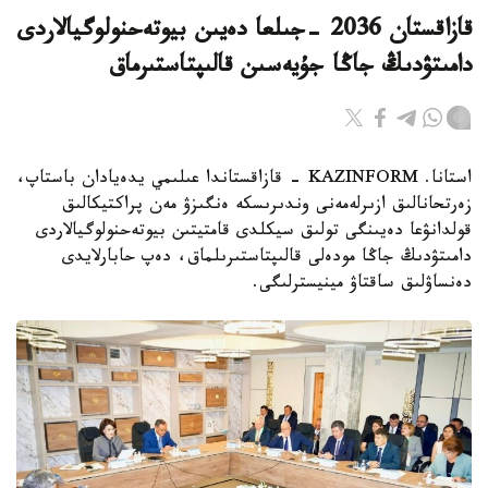
قازاقستان 2036 -جىلعا دەيىن بيوتەحنولوگيالاردى
دامىتۋدىڭ جاڭا جۇيەسىن قالىپتاستىرماق
استانا. KAZINFORM - قازاقستاندا عىلىمي يدەيادان باستاپ،
زەرتحانالىق ازىرلەمەنى وندىرىسكە ەنگىزۋ مەن پراكتيكالىق
قولدانۋعا دەيىنگى تولىق سيكلدى قامتيتىن بيوتەحنولوگيالاردى
دامىتۋدىڭ جاڭا مودەلى قالىپتاستىرىلماق، دەپ حابارلايدى
دەنساۋلىق ساقتاۋ مينيسترلىگى.