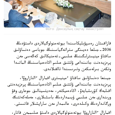
Фото: Денсаулық сақтау министрлігі
قازاقستان رەسپۋبليكاسىندا بيوتەحنولوگيالاردى دامىتۋدىڭ
2036-جىلعا دەيىنگى ستراتەگياسىنىڭ جوباسى دەنساۋلىق
ساقتاۋ مينيسترلىگىنىڭ عىلىمي-تەحنيكالىق كەڭەسى مەن
پرەزيدەنت جانىنداعى ۇلتتىق عىلىم اكادەمياسىنىڭ الماتىدا
وتكەن بىرلەسكەن وتىرىسىندا تالقىلاندى.
جيىنعا دەنساۋلىق ساقتاۋ ءمينيسترى اقمارال ءالنازاروۆا،
پرەزيدەنت جانىنداعى ۇلتتىق عىلىم اكادەمياسىنىڭ پرەزيدەنتى
اقىلبەك كۇرىشبايەۆ، اكادەميكتەر، مەديتسينالىق جوعارى وقۋ
ورىندارى مەن عىلىمي ۇيىمداردىڭ باسشىلارى، مەملەكەتتىك
ورگانداردىڭ وكىلدەرى، عالىمدار مەن ساراپشىلار قاتىستى.
اقمارال ءالنازاروۆا بيوتەحنولوگيالاردى دامىتۋ عىلىممەن قاتار،