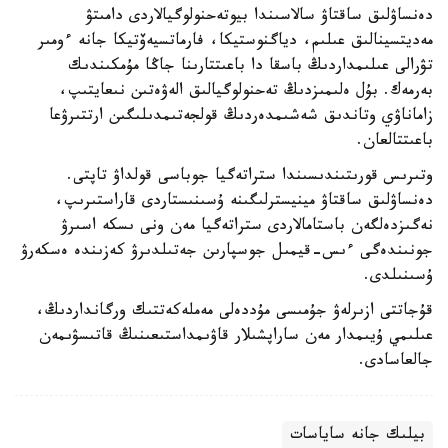
دەنساۋلىق ساقتاۋ سالاسىندا بيوتەحنولوگيالاردى دامىتۋ
مەديتسينالىق عىلىم، دياگنوستيكا، فارماتسيەۆتيكا جانە ءومىر
تۋرالى عىلىمداردىڭ باسقا دا باعىتتارىنا جاڭا مۇمكىندىك
بەرمەك. بۇل ەلىمىزدىڭ تەحنولوگيالىق الەۋەتىن نىعايتىپ،
زاماناۋي وتاندىق شەشىمدەردىڭ قولجەتىمدىلىگىن ارتتىرۋعا
باعىتتالعان.
وتىرىس قورىتىندىسىندا ستراتەگيا جوباسى قولداۋ تاپتى.
دەنساۋلىق ساقتاۋ مينيسترلىگىنە ۇسىنىستاردى قاراستىرىپ،
نەگىزدەلگەن باستامالاردى ستراتەگيا مەن ونى ىسكە اسىرۋ
جونىندەگى ءىس-قيمىل جوسپارىن جەتىلدىرۋ كەزىندە ەسكەرۋ
ۇسىنىلدى.
قۇجاتتى ازىرلەۋ جۇمىسى مۇددەلى مەملەكەتتىك ورگانداردىڭ،
عىلىمي ۇيىمدار مەن ساراپشىلار قاۋىمداستىعىنىڭ قاتىسۋىمەن
جالعاسادى.
بيلىك جانە ساياسات