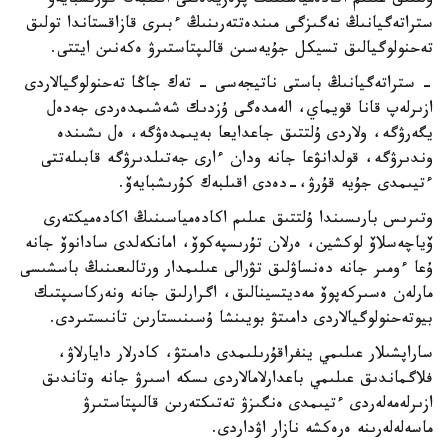
ۇلتتىق عىلىم اكادەمياسىنىڭ پرەزيدەنتى اقىلبەك كۇرىشبايەۆ
ستراتەگيانىڭ نەگىزگى مىندەتتەرىنىڭ ءبىرى قازاقستاندا تولىق
تەحنولوگيالىق تسيكل جۇيەسىن قالىپتاستىرۋ ەكەنىن ايتتى.
- ستراتەگيانىڭ باستى ناتيجەسى - تەك جاڭا تەحنولوگيالاردى
ازىرلەپ قانا قويماي، الەمدەگى ۇزدىك شەشىمدەردى جەدەل
يگەرۋگە، ولاردى ۇلتتىق جاعدايعا بەيىمدەۋگە، ەل ىشىندە
وندىرۋگە، قولدانۋعا جانە ودان ءارى جەتىلدىرۋگە قابىلەتتى
ءتيىمدى جۇيە قۇرۋ،-دەدى اقىلبەك كۇرىشبايەۆ.
وتىرىس بارىسىندا ۇلتتىق عىلىم اكادەمياسىنىڭ اكادەميكتەرى
ۆياچەسلاۆ لوكشين، ەرلان تۇرىسپەكوۆ، امانكەلدى سادانوۆ جانە
ۇعا ءومىر جانە دەنساۋلىق تۋرالى عىلىمدار ورتالىعىنىڭ باسشىسى
مارلەن ەسىركەپوۆ مەديتسينالىق، اگرارلىق جانە ونەركاسىپتىك
بيوتەحنولوگيالاردى دامىتۋ بويىنشا ۇسىنىستارىن تانىستىردى.
ساراپشىلار عىلىمي ينفراقۇرىلىمدى دامىتۋ، كادرلار دايارلاۋ،
فلاگماندىق عىلىمي باعدارلامالاردى ىسكە اسىرۋ جانە وتاندىق
ازىرلەمەلەردى ءتيىمدى ەنگىزۋ تەتىكتەرىن قالىپتاستىرۋ
ماسەلەلەرىنە ەرەكشە نازار اۋداردى.