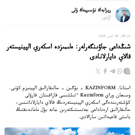
ريزابەك نۇسىپبەك ۇلى
اۆتور
09:12, 08 تامىز 2026
شىڭداعى جاۋىنگەرلەر: ەلىمىزدە اسكەري الپينيستەر
قالاي دايارلانادى
استانا. KAZINFORM - بۇگىن - حالىقارالىق الپينيزم كۇنى.
وسىعان وراي Kazinform ءتىلشىسى قازاقستان قارۋلى
كۇشتەرىندەگى اسكەري الپينيستەردىڭ قالاي دايارلاناتىنىن،
حالىقارالىق ارەناداعى جەتىستىكتەرىن جانە بۇل ماماندىقتىڭ
باستى قاعيداتىن سارالادى.