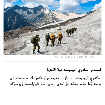
Фото: Қорғаныс министрліг
كىمدەر اسكەري الپينيست بولا الادى؟
اسكەري الپينيستەر - تاۋلى جەردە جاۋىنگەرلىك مىندەتتەردى
ورىنداۋعا جانە جەكە قۇرامدى ارنايى تاۋ دايارلىعىنا ۇيرەتۋگە
ماماندانعان اسكەري قىزمەتشىلەر.
- تاۋ دايارلىعى بويىنشا ارنايى بىلىكتىلىكتەن وتكەن اسكەري
قىزمەتشىلەر ەلىمىزدىڭ ءتۇرلى اسكەري بولىمدەرىندە قىزمەت