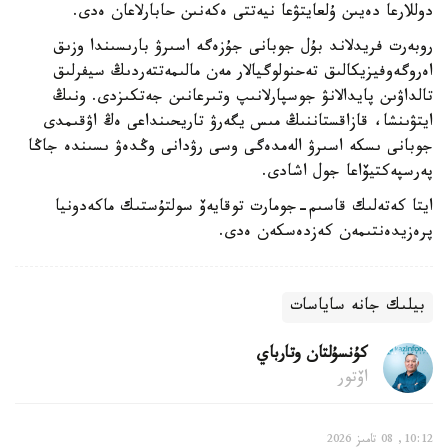
دوللارعا دەيىن ۇلعايتۋعا نيەتتى ەكەنىن حابارلاعان ەدى.
روبەرت فريدلاند بۇل جوبانى جۇزەگە اسىرۋ بارىسىندا وزىق
اەروگەوفيزيكالىق تەحنولوگيالار مەن مالىمەتتەردىڭ سيفرلىق
تالداۋىن پايدالانۋ جوسپارلانىپ وتىرعانىن جەتكىزدى. ونىڭ
ايتۋىنشا، قازاقستاننىڭ مىس يگەرۋ تاريحىنداعى ەڭ اۋقىمدى
جوبانى ىسكە اسىرۋ الەمدەگى وسى رۋدانى وڭدەۋ ىسىندە جاڭا
پەرسپەكتيۆاعا جول اشادى.
ايتا كەتەلىك قاسىم-جومارت توقايەۆ سولتۇستىك ماكەدونيا
پرەزيدەنتىمەن كەزدەسكەن ەدى.
بيلىك جانە ساياسات
كۇنسۇلتان وتارباي
اۆتور
10:12, 08 تامىز 2026