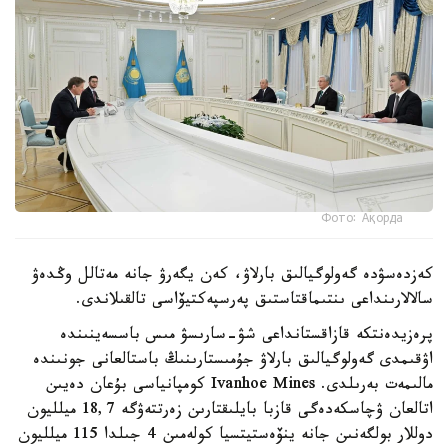
Фото: Ақорда
كەزدەسۋدە گەولوگيالىق بارلاۋ، كەن يگەرۋ جانە مەتالل وڭدەۋ
سالالارىنداعى ىنتىماقتاستىق پەرسپەكتيۆاسى تالقىلاندى.
پرەزيدەنتكە قازاقستانداعى شۋ-سارىسۋ مىس باسسەينىندە
اۋقىمدى گەولوگيالىق بارلاۋ جۇمىستارىنىڭ باستالعانى جونىندە
مالىمەت بەرىلدى. Ivanhoe Mines كومپانياسى بۇعان دەيىن
اتالعان ۋچاسكەدەگى قازبا بايلىقتارىن زەرتتەۋگە 18,7 ميلليون
دوللار بولگەنىن جانە ينۆەستيتسيا كولەمىن 4 جىلدا 115 ميلليون