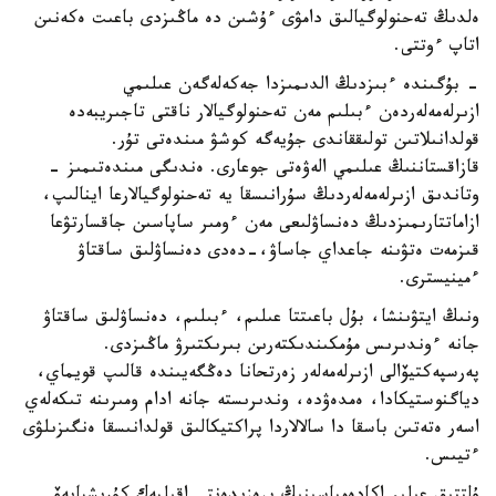
ەلدىڭ تەحنولوگيالىق دامۋى ءۇشىن دە ماڭىزدى باعىت ەكەنىن
اتاپ ءوتتى.
- بۇگىندە ءبىزدىڭ الدىمىزدا جەكەلەگەن عىلىمي
ازىرلەمەلەردەن ءبىلىم مەن تەحنولوگيالار ناقتى تاجىريبەدە
قولدانىلاتىن تولىققاندى جۇيەگە كوشۋ مىندەتى تۇر.
قازاقستاننىڭ عىلىمي الەۋەتى جوعارى. ەندىگى مىندەتىمىز -
وتاندىق ازىرلەمەلەردىڭ سۇرانىسقا يە تەحنولوگيالارعا اينالىپ،
ازاماتتارىمىزدىڭ دەنساۋلىعى مەن ءومىر ساپاسىن جاقسارتۋعا
قىزمەت ەتۋىنە جاعداي جاساۋ،-دەدى دەنساۋلىق ساقتاۋ
ءمينيسترى.
ونىڭ ايتۋىنشا، بۇل باعىتتا عىلىم، ءبىلىم، دەنساۋلىق ساقتاۋ
جانە ءوندىرىس مۇمكىندىكتەرىن بىرىكتىرۋ ماڭىزدى.
پەرسپەكتيۆالى ازىرلەمەلەر زەرتحانا دەڭگەيىندە قالىپ قويماي،
دياگنوستيكادا، ەمدەۋدە، وندىرىستە جانە ادام ومىرىنە تىكەلەي
اسەر ەتەتىن باسقا دا سالالاردا پراكتيكالىق قولدانىسقا ەنگىزىلۋى
ءتيىس.