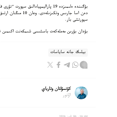
سپورتشى بار.
بۇدان بۇرىن مەملەكەت باسشىسى شىمكەنت اكىمىن قاب
بيلىك جانە ساياسات
كۇنسۇلتان وتارباي
اۆتور
16:44, 06 تامىز 2026