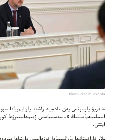
Photo credit: Akorda
ەندريۋ پارسونس پەن مادجيد راشەد پاراليمپيادا سپورتى
اسسامبلەياسىنىڭ 8-سەسسياسىن ۇيىمداس
ايتتى.
ولار قازاقستاندا پاراليمپيادا قوزعالىسى بارشاعا بىر