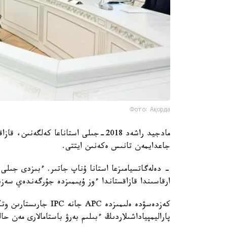
Фото: Ақорда
مادجيد راشەد 2018-جىلى استاناعا كەلگە
جاعدايمەن تانىس ەكەنىن ايتتى.
- دەلەگاتسيامىزعا استانا ۇناپ جاتىر. ءبىزدى جىلى
ارقاسىندا قازاقستاندا ءوز ۇيىمىزدە جۇرگەندەي سەزىن
كەزدەسۋدە ەلىمىزدە APC
پاراليمپياداشىلاردىڭ ءبىلىم بەرۋ باستامالارى مەن حالى