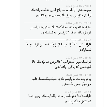
23:34, 05 تامىز 2026
«جەتىنشى ارنادا» سايلاۋالدى تەلەدەباتتىڭ
ارالىق داۋىس بەرۋ ناتيجەسى جاريالاندى
20:11, 05 تامىز 2026
ستۋدەنتتەردىڭ مەملەكەتتىك ستيپەندياسىن
تولەۋدىڭ جاڭا ءتارتىبى بەكىتىلدى
19:46, 05 تامىز 2026
قازاقستان 26 مۇناي-گاز ۋچاسكەسىن اۋكسيونعا
شىعارادى
19:32, 05 تامىز 2026
ترانسكاسپي سيفرلىق ءدالىزىن سالۋدىڭ ەڭ
كۇردەلى كەزەڭى اياقتالدى
17:25, 05 تامىز 2026
پرەزيدەنت «بايتەرەك» حولدينگىنىڭ دامۋ
جوسپارىمەن تانىستى
22:44, 04 تامىز 2026
قازاقستاندا قۇرىلىس ماتەريالدارىنىڭ يمپورتىنا
شەكتەۋ ەنگىزىلدى