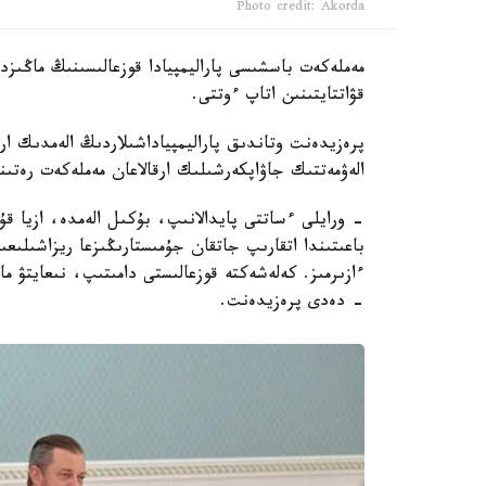
Photo credit: Akorda
مەملەكەت باسشىسى پاراليمپيادا قوزعالىسىنىڭ ماڭىز
قۋاتتايتىنىن اتاپ ءوتتى.
پرەزيدەنت وتاندىق پاراليمپياداشىلاردىڭ الەمدىك ارە
الەۋمەتتىك جاۋاپكەرشىلىك ارقالاعان مەملەكەت رەتىن
- ورايلى ءساتتى پايدالانىپ، بۇكىل الەمدە، ازيا قۇرل
باعىتىندا اتقارىپ جاتقان جۇمىستارىڭىزعا ريزاشىلى
ءازىرمىز. كەلەشەكتە قوزعالىستى دامىتىپ، نىعايتۋ 
- دەدى پرەزيدەنت.