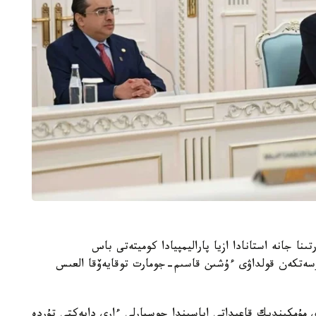
نا جانە استانادا ازيا پاراليمپيادا كوميتەتى باس
تىرۋعا كورسەتكەن قولداۋى ءۇشىن قاسىم-جومارت توقايەۆقا العىس
دەي مۇمكىندىك قاعيداتى اياسىندا جوسپارلى ءارى دايەكتى تۇردە