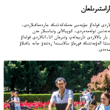
اراستىرىلعان
الالى وتباسىلاردى قولداۋ جۇيەسى مەملەكەتتىك جاردەماقىلاردى،
ەنەتىن تولەمدەردى، كوپبالالى وتباسىلار مەن
ار بالالاردى تاربيەلەپ وتىرعان اتا-انالاردى قولداۋ
نشا الەۋمەتتىك قورعاۋ سالاسىندا رەتتەۋ جانە باقىلاۋ
مدەدى.