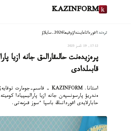
KAZINFORM
ترەند:
اقوردا
تاعايىنداۋ
وقيعا
2026-سايلاۋ
17:12, 19 تامىز 2025
پرەزيدەنت حالىقارالىق جانە ازيا پار
قابىلدادى
استانا. KAZINFORM - قاسىم-جوما
ەندريۋ پارسونسپەن جانە ازيا پاراليمپيادا كومي
حابارلايدى اقوردانىڭ باسپا ءسوز قىزمەتى.