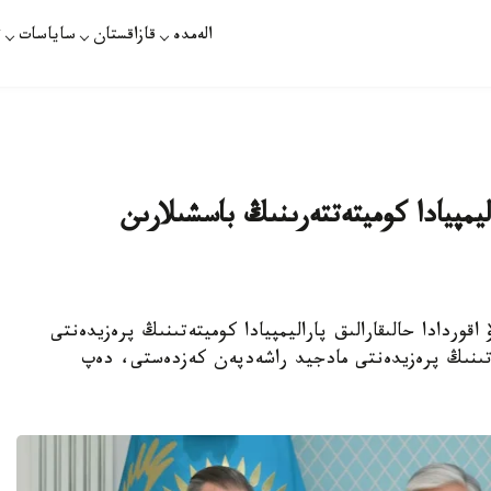
الەمدە
قازاقستان
ساياسات
ت
اليمپيادا كوميتەتتەرىنىڭ باسشىلارىن
رت توقايەۆ اقوردادا حالىقارالىق پاراليمپيادا كوميتەتىنىڭ پرەزيدەنتى
تەتىنىڭ پرەزيدەنتى مادجيد راشەدپەن كەزدەستى، دەپ