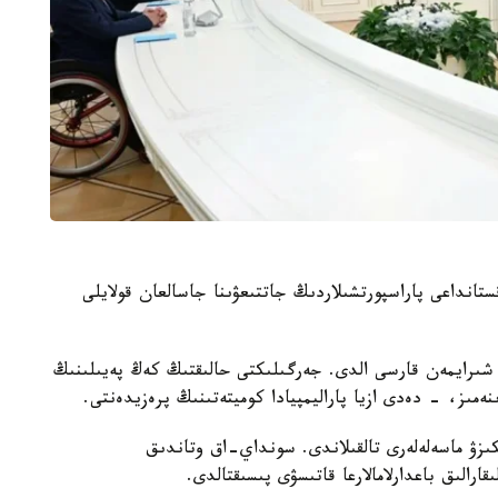
نىن، قازاقستانداعى پاراسپورتشىلاردىڭ جاتتىعۋىنا جاسالعان قولايلى
 شىرايمەن قارسى الدى. جەرگىلىكتى حالىقتىڭ كەڭ پەيىلىنىڭ
ەمىز، - دەدى ازيا پاراليمپيادا كوميتەتىنىڭ پرەزيدەنتى.
 جانە IPC جارىستارىن وتكىزۋ ماسەلەلەرى تالقىلاندى. سونداي-اق وتاندىق
قارالىق باعدارلامالارعا قاتىسۋى پىسىقتالدى.