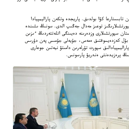
بىستارعا كۋا بولدىق. پاريجدە وتكەن پاراليمپيادا
پورتشىلارىڭىز توعىز مەدال جەڭىپ الدى. سونىڭ ىشىندە
ستان سپورتشىلارى وزدەرىنە دەيىنگى اتلەتتەردىڭ ءىزىن
. بۇل كەزدەيسوقتىق ەمەس، جۇيەلى جۇمىس پەن دۇرىس
راليمپيادالىق سپورت تۇرلەرىن دامىتۋ نيەتىن جوعارى
تىنىڭ پرەزيدەنتى ەندريۋ پارسونس.