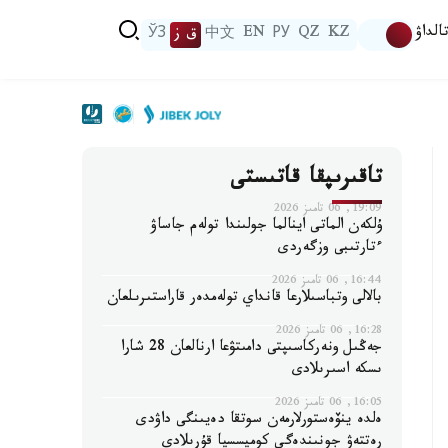
الداۋ
KZ
QZ
РУ
EN
中文
ق ز
ЎЗ
تاقىرىپقا قاتىستى
19:09, 06 تامىز 2026
ۇلكەن الماتى اينالما جولىندا تولەم جاساۋ
ءتارتىبى وزگەردى
16:44, 06 تامىز 2026
بالالى وتباسىلارعا قانداي تولەمدەر قاراستىرىلعان
16:28, 06 تامىز 2026
جەڭىل ونەركاسىپتى دامىتۋعا ارنالعان 28 شارا
ىسكە اسىرىلادى
16:05, 06 تامىز 2026
ەلدە ينۆەستورلارمەن سوتقا دەيىنگى داۋدى
رەتتەۋ جونىندەگى كوميسسيا قۇرىلادى