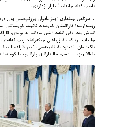
دامىپ كەلە جاتقانىنا نازار اۋداردى.
- سوڭعى جىلدارى ءبىز ەلەۋلى پروگرەسس پەن ەرەن تا
ويىندارىندا قازاقستان كەرەمەت ناتيجە كورسەتتى. س
العاش رەت ەكى اتلەت التىن مەدالعا يە بولدى. قازاق
جالعاپ، وسكەلەڭ ۇرپاقتى جىگەرلەندىرىپ كەلەدى
تاڭدالعان باعداردىڭ ناتيجەسى. ءبىز قازاقستاننىڭ پا
باعالايمىز، - دەدى حالىقارالىق پاراليمپيادا كوميتە