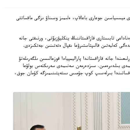
دى ميسسياسىن جوعارى باعالاپ، ەلىمىز وسىناۋ ىزگى ماقساتتى
ناداعى تابىستارى قازاقستاننىڭ ينكليۋزيۆتى، ورنىقتى جانە
دەگى كەلبەتىن قالىپتاستىرۋعا ىقپال ەتەتىنىن جەتكىزدى.
ىعىندا جانە قازاقستاندا پاراليمپيادا قوزعالىسىن ىلگەرىلەتۋ
عىمدى بىلدىرەمىن. سىزدەرمەن سەنىمدى سەرىكتەس بولۋعا
ماقساتىندا بىرلەسىپ كوپ جۇمىس ىستەيتىنىمىزگە كۇمان جوق،