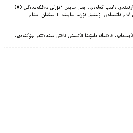
بۇگىندە ەلىمىزدە 19 پاراليمپيادالىق سپورت ءتۇرى قارقىندى دامىپ كەلەدى. جىل سايىن ءتۇرلى دەڭگەيدەگى 800
دەن اسا جارىس وتكىزىلەدى. وعان 10 مىڭنان ارتىق ادام قاتىسادى. ۇلتتىق قۇراما ساپىندا 1 مىڭنان استام
ىلداپ، قالانىڭ دامۋىنا قاتىستى ناقتى مىندەتتەر جۇكتەدى.