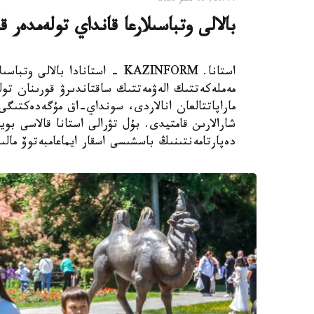
بالالى وتباسىلارعا قانداي تولەمدەر ق
استانا. KAZINFORM - استانادا ب
مەملەكەتتىك الەۋمەتتىك ساقتاندىرۋ قورىنان تول
ماراپاتتالعان انالاردى، سونداي-اق مۇگەدەكتىگى ب
شارالارىن قامتيدى. بۇل تۋرالى استانا قالاسى بويى
دەپارتامەنتىنىڭ باسشىسى اسقار ايماعامبەتوۆ مالى