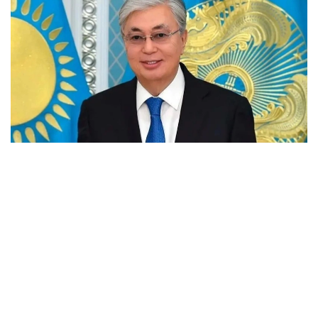
فوتو: اقوردا
پرەزيدەنت قۇتتىقتاۋىندا ۇلى ويشىلدىڭ شىعارماشىلىق جانە
زياتكەرلىك مۇراسى الەمدىك ءارى ۇلتتىق مادەنيەتتىڭ اسىل
قازىناسىندا ايرىقشا ورىن الاتىنىن اتاپ ءوتتى.
- اباي ءىلىمى - رۋحاني شامشىراعىمىز، اينىماس
تەمىرقازىعىمىز. اقىن جۇرتشىلىقتى تولعاندىراتىن كوكەيكەستى
ماسەلەلەردى بۇكپەسىز ايتىپ، حالقىمىزدى بەيقامدىق پەن