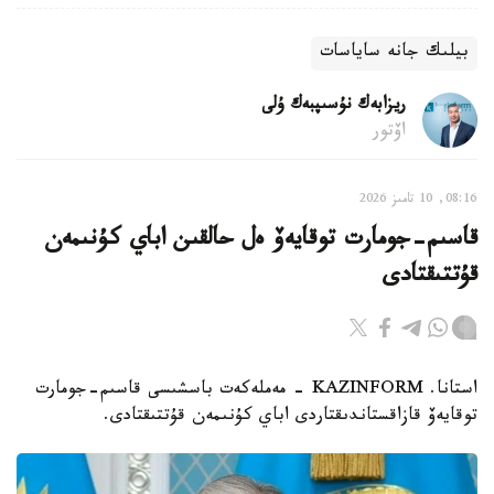
بيلىك جانە ساياسات
ريزابەك نۇسىپبەك ۇلى
اۆتور
08:16, 10 تامىز 2026
قاسىم-جومارت توقايەۆ ەل حالقىن اباي كۇنىمەن
قۇتتىقتادى
استانا. KAZINFORM - مەملەكەت باسشىسى قاسىم-جومارت
توقايەۆ قازاقستاندىقتاردى اباي كۇنىمەن قۇتتىقتادى.