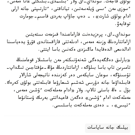
بولۋى قاجەت. سونداي-اق ولار ءبىلىمدى-بىلىكتى عانا ەمەس،
ءسوزى مەن ءىسى ۇيلەسەتىن، تياناقتى، ءتارتىپتى جانە ارلى
ادام بولۋى شارت»، - دەپ جاۋاپ بەردى قاسىم-جومارت
توقايەۆ.
سونداي-اق، پرەزيدەنت قاراماعىندا قىزمەت ىستەيتىن
ازاماتتاردىڭ وزىنە ەمەس، ادىلەتتى قازاقستاندى قۇرۋ يدەياسىنا
ادالدىعى الدەقايدا ماڭىزدى ەكەنىن باسا ايتتى.
«بارلىق دەڭگەيدەگى شەنەۋنىكتەر مەن باسشىلار قوعامنىڭ
تامىرىن تاپ باسا بىلۋگە، ازاماتتاردىڭ مۇڭ-مۇقتاجىن تىڭداپ-
تۇسىنۋگە، سوعان سايكەس دەر كەزىندە ناتيجەلى شارالار
قابىلداۋعا جانە دۇرىس شەشىم شىعارۋعا قابىلەتتى بولۋى كەرەك.
بۇل - ەڭ باستى تالاپ. ولار «ادام مەملەكەت ءۇشىن ەمەس،
مەملەكەت ادام ءۇشىن» دەگەن قاعيداتتى بەرىك ۇستانۋعا
ءتيىس»، - دەدى مەملەكەت باسشىسى.
بيلىك جانە ساياسات