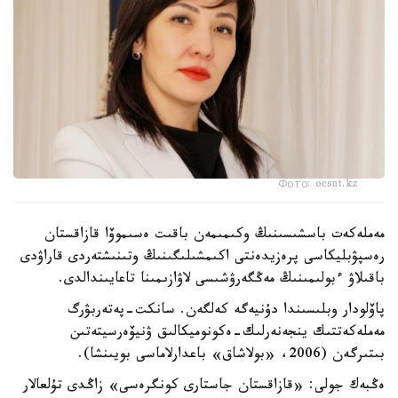
Фото: ocsnt.kz
مەملەكەت باسشىسىنىڭ وكىمىمەن باقىت ەسىموۆا قازاقستان
رەسپۋبليكاسى پرەزيدەنتى اكىمشىلىگىنىڭ وتىنىشتەردى قاراۋدى
باقىلاۋ ءبولىمىنىڭ مەڭگەرۋشىسى لاۋازىمىنا تاعايىندالدى.
پاۆلودار وبلىسىندا دۇنيەگە كەلگەن. سانكت-پەتەربۋرگ
مەملەكەتتىك ينجەنەرلىك-ەكونوميكالىق ۋنيۆەرسيتەتىن
بىتىرگەن (2006، «بولاشاق» باعدارلاماسى بويىنشا).
ەڭبەك جولى: «قازاقستان جاستارى كونگرەسى» زاڭدى تۇلعالار