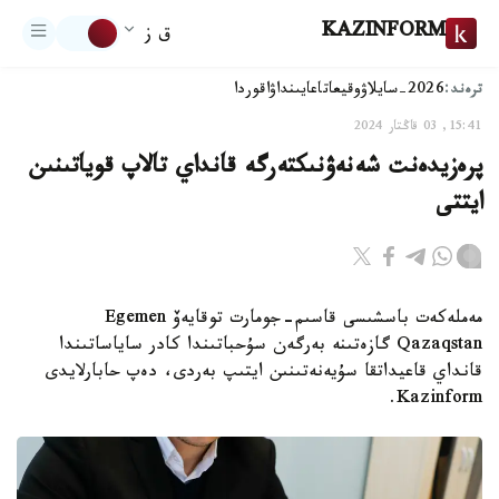
KAZINFORM
ق ز
ترەند:
2026-سايلاۋ
وقيعا
تاعايىنداۋ
اقوردا
15:41, 03 قاڭتار 2024
پرەزيدەنت شەنەۋنىكتەرگە قانداي تالاپ قوياتىنىن
ايتتى
مەملەكەت باسشىسى قاسىم-جومارت توقايەۆ Egemen
Qazaqstan گازەتىنە بەرگەن سۇحباتىندا كادر ساياساتىندا
قانداي قاعيداتقا سۇيەنەتىنىن ايتىپ بەردى، دەپ حابارلايدى
Kazinform.