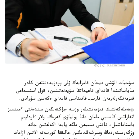
Фото: Kazinform
سۇحبات الۋشى ديحان قامزابەك ۇلى پرەزيدەنتتەن كادر
ساياساتىندا قانداي قاعيداتقا سۇيەنەتىنىن، قول استىنداعى
قىزمەتكەرلەرمەن قارىم-قاتىناسى قانداي ەكەنىن سۇرادى.
«مەملەكەتتىك قىزمەتشىلەر وزىنە جۇكتەلگەن مىندەتتى ءمىنسىز
اتقاراتىن كاسىبي مامان عانا بولماۋى كەرەك. ولار ءاردايىم
باستاماشىل، ناقتى ىسىمەن ەلگە پايدا اكەلەتىن جانە
وزگەرىستەردىڭ ومىرشەڭدىگىن حالىققا كورسەتە الاتىن ازامات