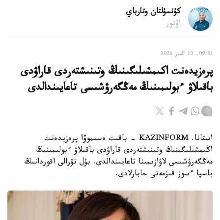
كۇنسۇلتان وتارباي
اۆتور
09:52, 10 تامىز 2026
پرەزيدەنت اكىمشىلىگىنىڭ وتىنىشتەردى قاراۋدى
باقىلاۋ ءبولىمىنىڭ مەڭگەرۋشىسى تاعايىندالدى
استانا. KAZINFORM - باقىت ەسىموۆا پرەزيدەنت
اكىمشىلىگىنىڭ وتىنىشتەردى قاراۋدى باقىلاۋ ءبولىمىنىڭ
مەڭگەرۋشىسى لاۋازىمىنا تاعايىندالدى. بۇل تۋرالى اقوردانىڭ
باسپا ءسوز قىزمەتى حابارلادى.