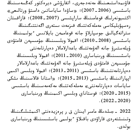
قاۋىمداستىعىنىڭ مەنەدجەرى، اتقارۋشى ديرەكتور كەڭسەسىنىڭ
باسشىسى (2006-2007)؛ «ساۋدا ساياساتىن دامىتۋ ورتالىعى»
اكتسيونەرلىك قوعامىنىڭ ساراپشىسى (2007-2008)؛ قازاقستان
رەسپۋبليكاسى مەملەكەتتىك قىزمەت ىستەرى اگەنتتىگىنىڭ
ستراتەگيالىق جوسپارلاۋ جانە قوعاممەن بايلانىس ءبولىمىنىڭ
باسشىسى (2008-2010)؛ اقمولا وبلىسىنىڭ جۇمىسپەن قامتۋدى
ۇيلەستىرۋ جانە الەۋمەتتىك باعدارلامالار دەپارتامەنتى
باسشىسىنىڭ ورىنباسارى (2010-2011)؛ اقمولا وبلىسىنىڭ
جۇمىسپەن قامتۋدى ۇيلەستىرۋ جانە الەۋمەتتىك باعدارلامالار
دەپارتامەنتىنىڭ باسشىسى (2011-2013)؛ اقمولا وبلىسى اكىمى
اپپاراتىنىڭ باسشىسى (2013-2015)؛ «استانا قالاسىنىڭ ىشكى
ساياسات دەپارتامەنتى» مەملەكەتتىك مەكەمەسىنىڭ باسشىسى
(2015-2020)؛ قوستاناي وبلىسى اكىمىنىڭ ورىنباسارى
(2020-2022).
2022 -جىلدىڭ مامىر ايىنان ق ر پرەزيدەنتى اكىمشىلىگىنىڭ
وتىنىشتەردى قاراۋدى باقىلاۋ ءبولىمى باسشىسىنىڭ ورىنباسارى
بولدى.