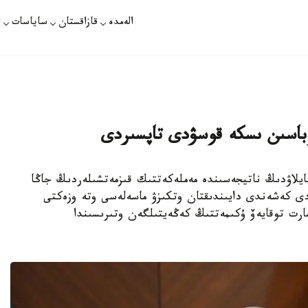
الەمدە
قازاقستان
ساياسات
ت
باسىن ىسكە قوسۋدى تاپسىردى
ى تىكەلەي سايلاۋدىڭ ناتيجەسىندە مەملەكەتتىك قىزمەتشىلەردىڭ جاڭا
ردى كەشەندى دايىندىقتان وتكىزۋ ماسەلەسى وتە وزەكتى
رت توقايەۆ ۇكىمەتتىڭ كەڭەيتىلگەن وتىرىسىندا