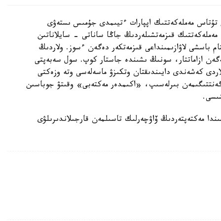
 تۇتاس مەملەكەتتىك اپپارات ءتيىمدى جۇمىس ىستەۋى
مەملەكەتتىك قىزمەتشىلەردىڭ جاڭا ساناتى - سايلاناتىن
ام باسشى لاۋازىمىنداعى قىزمەتكەر دەگەن ءسوز. ولاردىڭ
ەگەن ازاماتتار، سونىڭ ىشىندە جاستار كوپ. سول سەبەپتى
ردى كەشەندى دايىندىقتان وتكىزۋ ماسەلەسى وتە وزەكتى
اگەنتتىگىمەن بىرلەسىپ، «اكىمدەر مەكتەبى» وقىتۋ جوباسىن
ىسى.
دا مەكتەپتەردىڭ ۆاۋچەرلىك تاسىلمەن قارجىلاندىرىلۋى