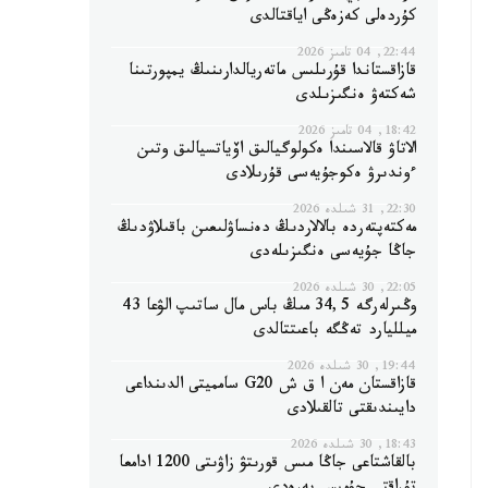
كۇردەلى كەزەڭى اياقتالدى
22:44, 04 تامىز 2026
قازاقستاندا قۇرىلىس ماتەريالدارىنىڭ يمپورتىنا
شەكتەۋ ەنگىزىلدى
18:42, 04 تامىز 2026
الاتاۋ قالاسىندا ەكولوگيالىق اۆياتسيالىق وتىن
ءوندىرۋ ەكوجۇيەسى قۇرىلادى
22:30, 31 شىلدە 2026
مەكتەپتەردە بالالاردىڭ دەنساۋلىعىن باقىلاۋدىڭ
جاڭا جۇيەسى ەنگىزىلەدى
22:05, 30 شىلدە 2026
وڭىرلەرگە 34,5 مىڭ باس مال ساتىپ الۋعا 43
ميلليارد تەڭگە باعىتتالدى
19:44, 30 شىلدە 2026
قازاقستان مەن ا ق ش G20 سامميتى الدىنداعى
دايىندىقتى تالقىلادى
18:43, 30 شىلدە 2026
بالقاشتاعى جاڭا مىس قورىتۋ زاۋىتى 1200 ادامعا