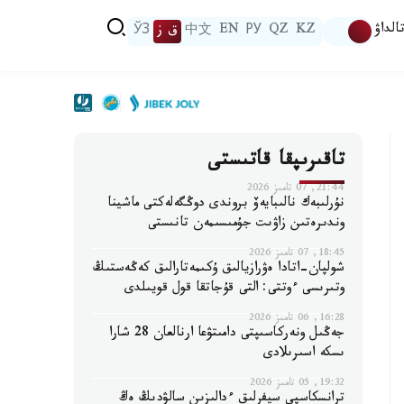
الداۋ
KZ
QZ
РУ
EN
中文
ق ز
ЎЗ
تاقىرىپقا قاتىستى
21:44, 07 تامىز 2026
نۇرلىبەك نالىبايەۆ بروندى دوڭگەلەكتى ماشينا
وندىرەتىن زاۋىت جۇمىسىمەن تانىستى
18:45, 07 تامىز 2026
شولپان-اتادا ەۋرازيالىق ۇكىمەتارالىق كەڭەستىڭ
وتىرىسى ءوتتى: التى قۇجاتقا قول قويىلدى
16:28, 06 تامىز 2026
جەڭىل ونەركاسىپتى دامىتۋعا ارنالعان 28 شارا
ىسكە اسىرىلادى
19:32, 05 تامىز 2026
ترانسكاسپي سيفرلىق ءدالىزىن سالۋدىڭ ەڭ