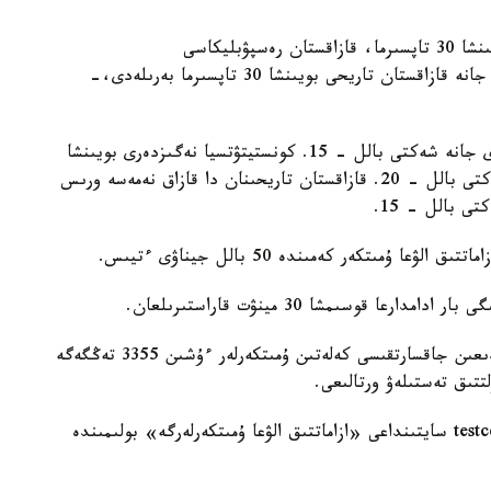
- تەستىلەۋ ءۇش بولىمنەن تۇرادى: قازاق ءتىلى بويىنشا 30 تاپسىرما، قازاقستان رەسپۋبليكاسى
كونستيتۋتسياسىنىڭ نەگىزدەرى بويىنشا 40 تاپسىرما جانە قازاقستان تاريحى بويىنشا 30 تاپسىرما بەرىلەدى،-
قازاق ءتىلى بويىنشا تەست قازاق تىلىندە وتكىزىلەدى جانە شەكتى بالل - 15. كونستيتۋتسيا نەگىزدەرى بويىنشا
تەست قازاق نەمەسە ورىس تىلىندە تاپسىرىلادى، شەكتى بالل - 20. قازاقستان تاريحىنان دا قازاق نەمەسە ورىس
ى بالل - 15.
- تەستىلەۋگە قاتىسۋ قۇنى - 14693 تەڭگە. دايىندىعىن جاقسارتقىسى كەلەتىن ۇمىتكەرلەر ءۇشىن 3355 تەڭگەگە
تتىق تەستىلەۋ ورتالىعى.
تولىق اقپارات ۇلتتىق تەستىلەۋ ورتالىعىنىڭ testcenter.kz سايتىنداعى «ازاماتتىق الۋعا ۇمىتكەرلەرگە» بولىمىندە