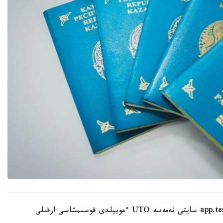
ءوتىنىشتى ۇلتتىق تەستىلەۋ ورتالىعىنىڭ app.testcenter.kz سايتى نەمەسە UTO ءموبيلدى قوسىمشاسى ارقىلى