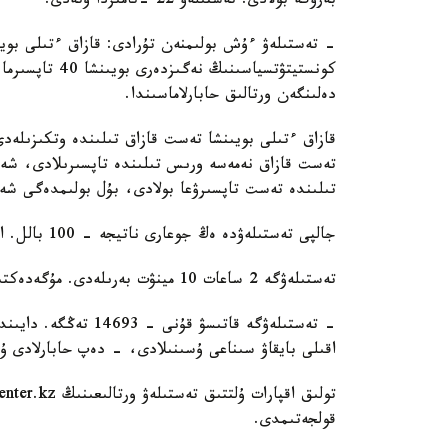
بەرۋگە بولادى. تەستىلەۋ 22 -تامىزدا وتەدى.
دەلىنگەن ورتالىق حابارلاماسىندا.
تىلىندە تەست تاپسىرۋعا بولادى، بۇل بولىمدەگى شەكت
جالپى تەستىلەۋدە ەڭ جوعارى ناتيجە - 100 بالل. ازاماتتىق الۋعا ۇمىتكەر كەمىندە 50 بالل جيناۋى ءتيىس.
تەستىلەۋگە 2 ساعات 10 مينۋت بەرىلەدى. مۇگەدەكتىگى بار ادامدارعا قوسىمشا 30 مينۋت قاراستىرىلعان.
اقىلى بايقاۋ سىناعى ۇسىنىلادى، - دەپ حابارلادى ۇل
قولجەتىمدى.