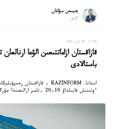
بەيسەن سۇلتان
اۆتور
11:09, 09 تامىز 2026
باستالادى
استانا. KAZINFORM - قازاقستان 
ءوتىنىش قابىلداۋ 10-20 -تامىز ارالىعىندا جۇرگىزىلەدى، دەپ حابارلايدى ۇلتتىق تەستىلەۋ ورتالىعى.