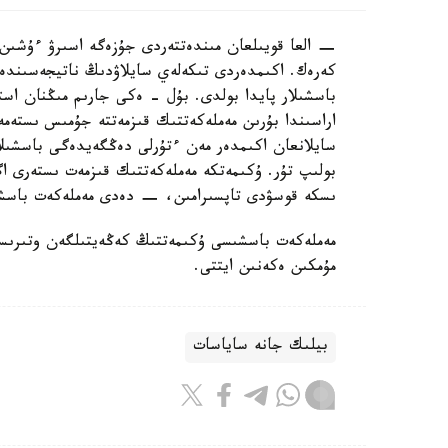
− العا قويىلعان مىندەتتەردى جۇزەگە اسىرۋ ءۇشىن
كەرەك. اكىمدەردى تىكەلەي سايلاۋدىڭ ناتيجەسىندە 
باسشىلار پايدا بولدى. بۇل - ەكى جارىم مىڭنان است
اراسىندا بۇرىن مەملەكەتتىك قىزمەتتە جۇمىس ىستەم
سايلانعان اكىمدەر مەن ءتۇرلى دەڭگەيدەگى باسشىلا
بولىپ تۇر. ۇكىمەتكە مەملەكەتتىك قىزمەت ىستەرى 
ىسكە قوسۋدى تاپسىرامىن، − دەدى مەملەكەت باسش
مەملەكەت باسشىسى ۇكىمەتتىڭ كەڭەيتىلگەن وتىرىسىن
مۇمكىن ەكەنىن ايتتى.
بيلىك جانە ساياسات