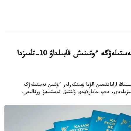
قازاقستان ازاماتتىعىن الۋعا ارنالعان تەستىلەۋگە ءوتىنىش قابىلداۋ 10-تامىزدا
رەسپۋبليكاسىنىڭ ازاماتتىعىن الۋعا ۇمىتكەرلەر ءۇشىن تەستىلەۋگە