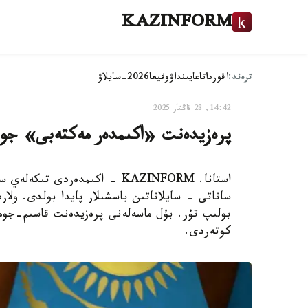
KAZINFORM
ترەند:
اقوردا
تاعايىنداۋ
وقيعا
2026-سايلاۋ
14:42, 28 قاڭتار 2025
پرەزيدەنت «اكىمدەر مەكتەبى» جو
استانا. KAZINFORM - اكىمدەرد
ساناتى - سايلاناتىن باسشىلار پايدا بولدى. ولا
بولىپ تۇر. بۇل ماسەلەنى پرەزيدەنت قاسىم-جوما
كوتەردى.