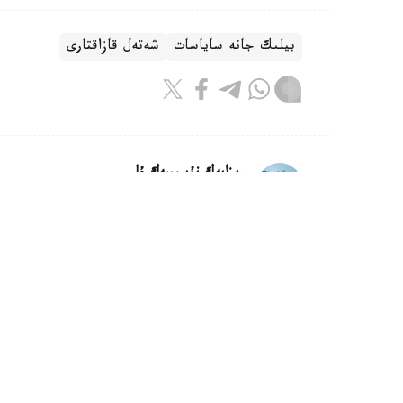
بيلىك جانە ساياسات
شەتەل قازاقتارى
ريزابەك نۇسىپبەك ۇلى
اۆتور
10:11, 09 تامىز 2026
مەملەكەت باسشىسى سينگاپۋر پرەزيد
استانا. KAZINFORM - اقوردا مە
جولداعانىن حابارلادى.