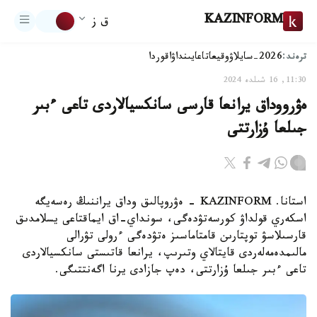
KAZINFORM
ق ز
ترەند:
2026-سايلاۋ
وقيعا
تاعايىنداۋ
اقوردا
11:30, 16 شىلدە 2024
ەۋرووداق يرانعا قارسى سانكسيالاردى تاعى ءبىر
جىلعا ۇزارتتى
استانا. KAZINFORM - ەۋروپالىق وداق يراننىڭ رەسەيگە
اسكەري قولداۋ كورسەتۋدەگى، سونداي-اق ايماقتاعى يسلامدىق
قارسىلاسۋ توپتارىن قامتاماسىز ەتۋدەگى ءرولى تۋرالى
مالىمدەمەلەردى قايتالاي وتىرىپ، يرانعا قاتىستى سانكسيالاردى
تاعى ءبىر جىلعا ۇزارتتى، دەپ جازادى يرنا اگەنتتىگى.