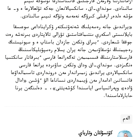
ازاماتتارىنا ولارمەن قارجىلىق قاتىناستارعا تۇسۋگە تىيىم
سالىنادى. سونداي-اق، سانكسيالانعان جەكە تۇلعالارعا ە و- عا
مۇشە ەلدەر ارقىلى كىرۋگە نەمەسە وتۋگە تىيىم سالىنادى.
«يراندىق جانە رەسەيلىك شەنەۋنىكتەر ۋكرايناداعى سوعىسقا
بايلانىستى اسكەري ىنتىماقتاستىق تۋرالى تالاپتاردى بىرنەشە رەت
جوققا شىعاردى. ءبىراق وتكەن جازدان باستاپ ە و سيونيستىك
رەجيمنىڭ نۇسقاۋىمەن جانە يران يسلام رەسپۋبليكاسىنىڭ
قارسىلاستارىنىڭ قىسىمىمەن تەگەرانعا قارسى ءبىرقاتار سانكتسيا
ەنگىزدى. سونداي-اق وداق وتكەن ساۋىردە يرانعا قارسى
سانكسيالاردى يراندىق زىمىراندار مەن درونداردى تاسىمالداۋعا
قاتىساتىن ادامدار مەن ۇيىمداردى نىساناعا الۋ ءۇشىن «ادال
ۋادە» وپەراتسياسى اياسىندا كۇشەيتتى»، - دەلىنگەن يرنا
حابارلاماسىندا.
الەم
كۇنسۇلتان وتارباي