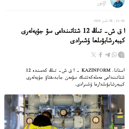
اۆتور
11:40, 08 تامىز 2026
ا ق ش- تىڭ 12 شتاتىنداعى سۋ جۇيەلەرى
كيبەرشابۋىلعا ۇشىرادى
استانا. KAZINFORM – ا ق ش- تىڭ كەمىندە 12
شتاتىنداعى مەملەكەتتىك سۋمەن جابدىقتاۋ جۇيەلەرى
كيبەرشابۋىلدارعا ۇشىرادى.