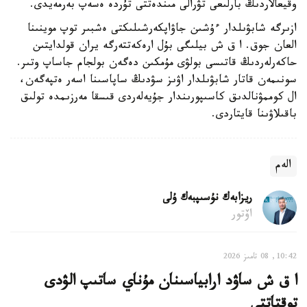
وقيعالاردىڭ بارلىعى تۋرالى مىندەتتى تۇردە ەسەپ بەرمەيدى.
ازىرگە شابۋىلدار ءۇشىن جاۋاپكەرشىلىكتى ەشبىر توپ موينىنا
العان جوق. ا ق ش بيلىگى بۇل ارەكەتتەرگە يران قولدايتىن
حاكەرلەردىڭ قاتىسى بولۋى مۇمكىن دەگەن بولجام جاساپ وتىر.
سونىمەن قاتار شابۋىلدار اۋىز سۋدىڭ ساپاسىنا اسەر ەتپەگەن،
ال كوممۋنالدىق كاسىپورىندار جۇيەلەردى قىسقا مەرزىمدە تولىق
باقىلاۋىنا قايتاردى.
الەم
ريزابەك نۇسىپبەك ۇلى
اۆتور
10:42, 08 تامىز 2026
ا ق ش ساۋد ارابياسىنان مۇناي ساتىپ الۋدى
توقتاتتى