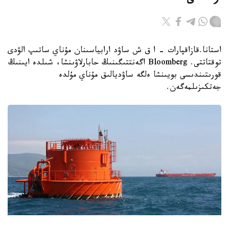
استانا.قازاقپارات - ا ق ش ساۋد ارابياسىنان مۇناي ساتىپ الۋدى
توقتاتتى. Bloomberg اگەنتتىگىنىڭ حابارلاۋىنشا، شىلدە ايىنىڭ
قورىتىندىسى بويىنشا ەلگە ساۋديالىق مۇناي مۇلدە
جەتكىزىلمەگەن.
Фото: Kazinform