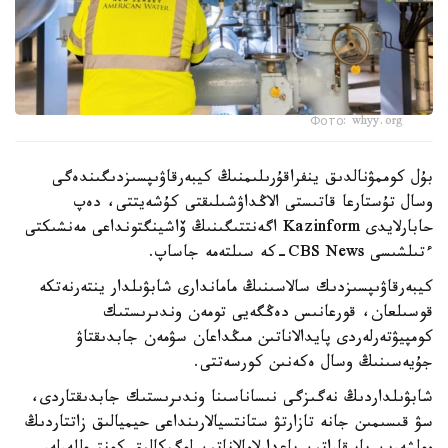
Фото: whyy.org
بۇل كوممۋنالدىق ينفراقۇرىلىمنىڭ كيبەرقاۋىپسىزدىگىندەگى
وسال تۇستارعا قاتىستى الاڭداۋشىلىقتى كۇشەيتتى، دەپ
حابارلايدى Kazinform اگەنتتىگىنىڭ ۆاشينگتونداعى مەنشىكتى
ءتىلشىسى CBS News-كە سىلتەمە جاساپ.
كيبەرقاۋىپسىزدىك سالاسىنىڭ ماماندارى شابۋىلدار ينتەرنەتكە
قوسىلعان، قورعانىس دەڭگەيى تومەن وندىرىستىك
كومپيۋتەرلەردى پايدالاناتىن مىڭداعان سۋمەن جابدىقتاۋ
جۇيەسىنىڭ وسال ەكەنىن كورسەتتى.
شابۋىلداردىڭ نەگىزگى نىساناسىنا وندىرىستىك جابدىقتاردى،
سۋ قىسىمىن جانە تازارتۋ ستانتسيالارىنداعى حيميالىق زاتتاردىڭ