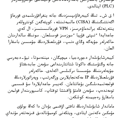
مولشەرىن باسقاراتىن باعدارلامالاناتىن لوگيكالىق كونتروللەرلەر
(PLC) اينالدى.
ا ق ش- تىڭ كيبەرقاۋىپسىزدىك جانە ينفراقۇرىلىمدى قورعاۋ
اگەنتتىگىنىڭ (CISA) مالىمەتىنشە، كوپتەگەن كونتروللەر
ينتەرنەتكە براندماۋەرسىز، VPN قورعانىسىنسىز، ال كەي
جاعدايدا ءتىپتى قۇپيا ءسوزسىز قوسىلعان. سونىڭ سالدارىنان
حاكەرلەر جۇيەگە وڭاي ەنىپ، قۇرىلعىلاردىڭ جۇمىسىن باسقارا
العان.
كيبەرشابۋىلدار دجوردجيا، ميچيگان، ميننەسوتا، نيۋ-دجەرسي
جانە وڭتۇستىك داكوتا شتاتتارىنداعى سۋمەن جابدىقتاۋ
جۇيەلەرىنىڭ جۇمىسىنا ىركىلىس اكەلدى. حاكەرلەر
قۇرىلعىلاردىڭ IP مەكەنجايلارىن وزگەرتىپ، وپەراتورلاردىڭ
قولجەتىمدىلىگىن بۇعاتتاعان. كەيبىر جاعدايلاردا سۋ قىسىمى
تومەندەپ، سۋمەن قامتۋ ۋاقىتشا توقتاپ، كاسىپورىندار قولمەن
باسقارۋ رەجيمىنە كوشكەن.
ماماندار شابۋىلداردىڭ ناقتى اۋقىمى بۇدان دا كەڭ بولۋى
مۇمكىن ەكەنىن ايتادى، ويتكەنى كوممۋنالدىق قىزمەتتەر مۇنداي