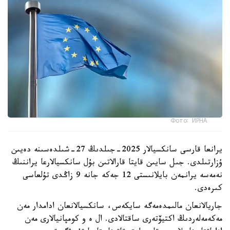
Фото: ИРНА
يرانعا قارسى سانكسيالار 2025-جىلدىڭ 27-شىلدەسىنە دەيىن
ۇزارتىلدى. جىل سايىن قايتا قارالاتىن بۇل سانكسيالارعا يراننىڭ
نەمەسە يرانمەن بايلانىستى 12 جەكە جانە 9 زاڭدى تۇلعاسى
كىرەدى.
جاريالانعان مالىمدەمەگە سايكەس، سانكسيالانعان ادامدار مەن
مەكەمەلەردىڭ اكتيۆتەرى ساقتالادى. ال ە و كومپانيالارى مەن