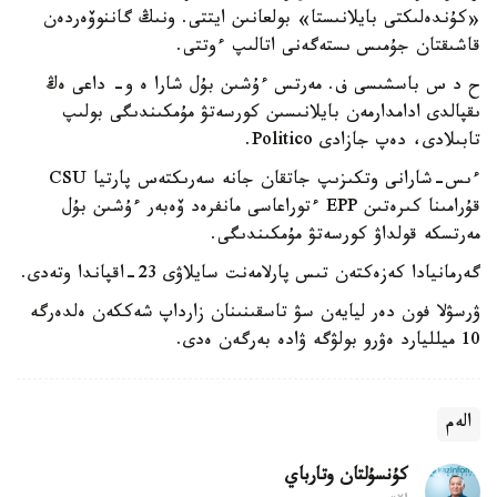
«كۇندەلىكتى بايلانىستا» بولعانىن ايتتى. ونىڭ گاننوۆەردەن
قاشىقتان جۇمىس ىستەگەنى اتالىپ ءوتتى.
ح د س باسشىسى ف. مەرتس ءۇشىن بۇل شارا ە و- داعى ەڭ
ىقپالدى ادامدارمەن بايلانىسىن كورسەتۋ مۇمكىندىگى بولىپ
تابىلادى، دەپ جازادى Politico.
ءىس-شارانى وتكىزىپ جاتقان جانە سەرىكتەس پارتيا CSU
قۇرامىنا كىرەتىن EPP ءتوراعاسى مانفرەد ۆەبەر ءۇشىن بۇل
مەرتسكە قولداۋ كورسەتۋ مۇمكىندىگى.
گەرمانيادا كەزەكتەن تىس پارلامەنت سايلاۋى 23-اقپاندا وتەدى.
ۋرسۋلا فون دەر ليايەن سۋ تاسقىنىنان زارداپ شەككەن ەلدەرگە
10 ميلليارد ەۋرو بولۋگە ۋادە بەرگەن ەدى.
الەم
كۇنسۇلتان وتارباي