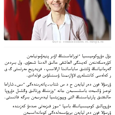
Фото: commissioners.ec.europa.eu
بۇل ەۋروكوميسسيا ءتوراعاسىنىڭ اۋىر پنيەۆمونيامەن
كۇرەسكەننەن كەيىنگى العاشقى حالىق الدىنا شىعۋى. ول بىردەن
گەرمانيانىڭ ۇلتتىق ساياساتىنا ارالاسىپ، فريدريح مەرتستى گ ف
ر كەلەسى كانتسلەرى لاۋازىمىنا ۇسىنىلۋىن قولدادى.
ۋرسۋلا فون دەر ليايەن ح د س شتاب-پاتەرىندەگى ءىس-شاراعا
توعىز ۇكىمەت باسشىسىمەن جانە ءوزىنىڭ ورتالىق وڭشىل ەۋروپا
حالىقتىق پارتياسىنىڭ التى وپپوزيتسيا ليدەرىمەن بىرگە قاتىستى.
ەۋروپالىق كوميسسيانىڭ باسپا ءسوز قىزمەتى ەمدەۋ كەزىندە
ۋرسۋلا فون دەر ليايەن بريۋسسەلدەگى كومانداسىمەن