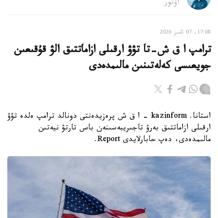
اۆتور
17:08, 07 تامىز 2026
ترامپ ا ق ش-تا تۋۋ ارقىلى ازاماتتىق الۋ قۇقىعىن
جويعىسى كەلەتىنىن مالىمدەدى
استانا. kazinform - ا ق ش پرەزيدەنتى دونالد ترامپ ەلدە تۋۋ
ارقىلى ازاماتتىق بەرۋ تاجىريبەسىنەن باس تارتۋ نيەتىن
مالىمدەدى، دەپ حابارلايدى Report.