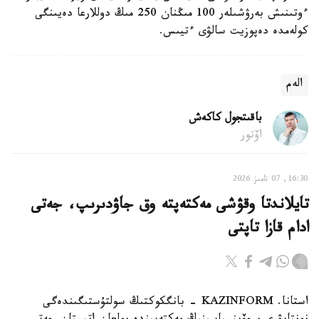
ءوتىنىش بەرۋشىلەر 100 مىڭنان 250 مىڭ دوللارعا دەيىنگى
كولەمدە دەپوزيت سالۋى ءتيىس.
الەم
باقىتجول كاكەش
اۆتور
16:30, 07 تامىز 2026
تايلاندتا وقۋشى مەكتەپتە وق جاۋدىرىپ، جەتى
ادام قازا تاپتى
استانا. KAZINFORM - بانگكوكتىڭ سولتۇستىگىندەگى