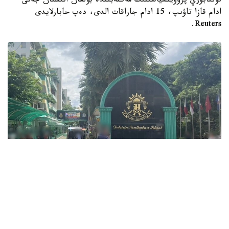
نونتابۋري پروۆينسياسىنىڭ مەكتەبىندە بولعان اتىستان جەتى
ادام قازا تاۋىپ، 15 ادام جاراقات الدى، دەپ حابارلايدى
Reuters.
Фото: ข่าวสด
قازا بولعاندار اراسىندا ءۇش ءمۇعالىم، ءۇش وقۋشى جانە وزىنە
قول جۇمساعان شابۋىلداۋشى بولدى. جاراقات العان ەكى ادامنىڭ