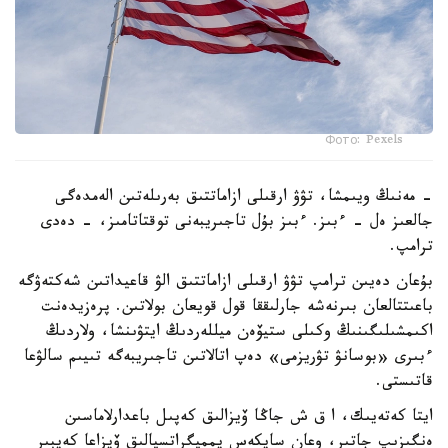
Фото: Pexels
- مەنىڭ ويىمشا، تۋۋ ارقىلى ازاماتتىق بەرىلەتىن الەمدەگى
جالعىز ەل - ءبىز. ءبىز بۇل تاجىريبەنى توقتاتامىز، - دەدى
ترامپ.
بۇعان دەيىن ترامپ تۋۋ ارقىلى ازاماتتىق الۋ قاعيداتىن شەكتەۋگە
باعىتتالعان بىرنەشە جارلىققا قول قويعان بولاتىن. پرەزيدەنت
اكىمشىلىگىنىڭ وكىلى ستيۆەن ميللەردىڭ ايتۋىنشا، ولاردىڭ
ءبىرى «بوسانۋ تۋريزمى» دەپ اتالاتىن تاجىريبەگە تىيىم سالۋعا
قاتىستى.
ايتا كەتەيىك، ا ق ش جاڭا ۆيزالىق كەپىل باعدارلاماسىن
ەنگىزىپ جاتىر، وعان سايكەس يمميگراتسيالىق ۆيزاعا كەيبىر