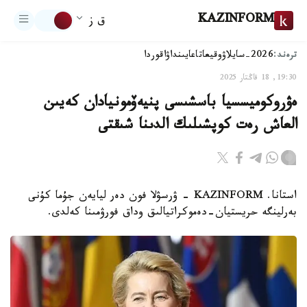
KAZINFORM
ق ز
ترەند:
2026-سايلاۋ
وقيعا
تاعايىنداۋ
اقوردا
19:30, 18 قاڭتار 2025
ەۋروكوميسسيا باسشىسى پنيەۆمونيادان كەيىن
العاش رەت كوپشىلىك الدىنا شىقتى
استانا. KAZINFORM - ۋرسۋلا فون دەر ليايەن جۇما كۇنى
بەرلينگە حريستيان-دەموكراتيالىق وداق فورۋمىنا كەلدى.