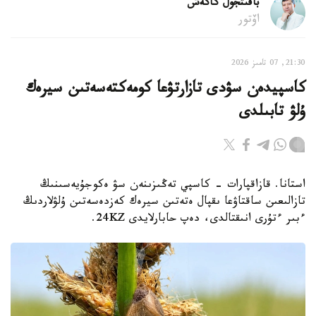
باقىتجول كاكەش
اۆتور
21:30, 07 تامىز 2026
كاسپيدەن سۋدى تازارتۋعا كومەكتەسەتىن سيرەك
ۇلۋ تابىلدى
استانا. قازاقپارات - كاسپي تەڭىزىنەن سۋ ەكوجۇيەسىنىڭ
تازالىعىن ساقتاۋعا ىقپال ەتەتىن سيرەك كەزدەسەتىن ۇلۋلاردىڭ
ءبىر ءتۇرى انىقتالدى، دەپ حابارلايدى 24KZ.