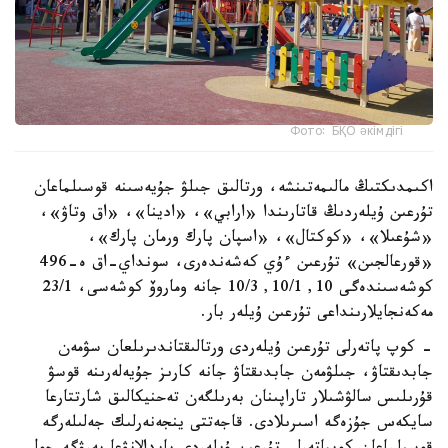
Фото: БҚО әкімдігі
اكىمدىكتىڭ مالىمەتىنشە، ورتالىق جىلۋ جۇيەسىنە قوسىلماعان
تۇرعىن ۇيلەردىڭ قاتارىندا «ارابي»، «ادينا»، «اق وتاۋ»،
«شۇعىلا»، «كوكتال»، «اسپان پارك ورمان پارك»،
«قورعالجىن» تۇرعىن ءۇي كەشەندەرى، سونداي-اق ە-496
كوشەسىندەگى 10, 10/1, 10/3 جانە وماروۆ كوشەسى، 23/1
مەكەنجايلارىنداعى تۇرعىن ۇيلەر بار.
- كوپ پاتەرلى تۇرعىن ۇيلەردى ورتالىقتاندىرىلعان سۋمەن
جابدىقتاۋ، جىلۋمەن جابدىقتاۋ جانە كارىز جۇيەلەرىنە قوسۋ
قۇرىلىس سالۋشىلار تاراپىنان بەرىلگەن تەحنيكالىق شارتتارعا
سايكەس جۇزەگە اسىرىلادى. قاجەتتى ينجەنەرلىك جەلىلەرگە