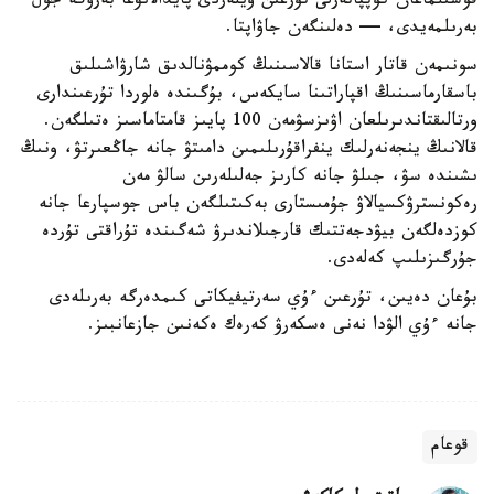
قوسىلماعان كوپپاتەرلى تۇرعىن ۇيلەردى پايدالانۋعا بەرۋگە جول
بەرىلمەيدى، — دەلىنگەن جاۋاپتا.
سونىمەن قاتار استانا قالاسىنىڭ كوممۋنالدىق شارۋاشىلىق
باسقارماسىنىڭ اقپاراتىنا سايكەس، بۇگىندە ەلوردا تۇرعىندارى
ورتالىقتاندىرىلعان اۋىزسۋمەن 100 پايىز قامتاماسىز ەتىلگەن.
قالانىڭ ينجەنەرلىك ينفراقۇرىلىمىن دامىتۋ جانە جاڭعىرتۋ، ونىڭ
ىشىندە سۋ، جىلۋ جانە كارىز جەلىلەرىن سالۋ مەن
رەكونسترۋكسيالاۋ جۇمىستارى بەكىتىلگەن باس جوسپارعا جانە
كوزدەلگەن بيۋدجەتتىك قارجىلاندىرۋ شەگىندە تۇراقتى تۇردە
جۇرگىزىلىپ كەلەدى.
بۇعان دەيىن، تۇرعىن ءۇي سەرتيفيكاتى كىمدەرگە بەرىلەدى
جانە ءۇي الۋدا نەنى ەسكەرۋ كەرەك ەكەنىن جازعانبىز.
قوعام