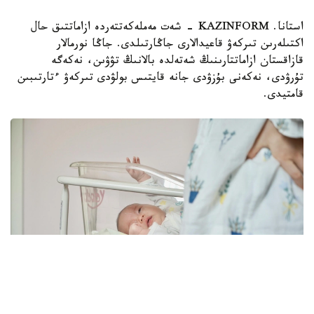
استانا. KAZINFORM - شەت مەملەكەتتەردە ازاماتتىق حال
اكتىلەرىن تىركەۋ قاعيدالارى جاڭارتىلدى. جاڭا نورمالار
قازاقستان ازاماتتارىنىڭ شەتەلدە بالانىڭ تۋۋىن، نەكەگە
تۇرۋدى، نەكەنى بۇزۋدى جانە قايتىس بولۋدى تىركەۋ ءتارتىبىن
قامتيدى.
Фото: pexels.com