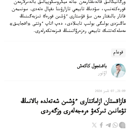
ورگانيكالىق قالدىقتارمەن جانە ميكروسكوپيالىق بالدىرلارمەن
قورەكتەنىپ، سۋدىڭ تابيعي تازارۋىنا ىقپال ەتەدى. سونىمەن
قاتار بالىقتار مەن سۋ قۇستارى ءۇشىن قورەك تىزبەگىنىڭ
ماڭىزدى بولىگى بولىپ تابىلادى، دەپ اتاپ ءوتتى «اقجايىق»
مەملەكەتتىك تابيعي رەزەرۆاتىنىڭ قىزمەتكەرلەرى.
قوعام
باقىتجول كاكەش
اۆتور
21:09, 07 تامىز 2026
قازاقستان ازاماتتارى ءۇشىن شەتەلدە بالانىڭ
تۋعانىن تىركەۋ ەرەجەلەرى وزگەردى