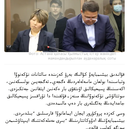
Фото: Астана қаласы Қылмыстық істер жөніндегі
мамандандырылған ауданаралық соты
قۋاندىق بيشىمبايەۆ كۋالىك بەرۋ كەزىندە سالتانات نۇكەنوۆا
وتباسىندا بولعان ماسەلەلەردىڭ ەگجەي-تەگجەيىن بولىسكەنىن،
اكەسىنىڭ پسيحيكالىق اۋىتقۋى بار ەكەنىن ايتقانىن جەتكىزدى.
سوتتالۋشى نۇكەنوۆانىڭ مىنەز-قۇلقىندا دا تۇراقسىز پسيحيكالىق
جاعدايدىڭ بەلگىلەرى بار دەپ مالىمدەدى.
وسى كەزدە پروكۋرور ايجان ايماعانوۆا قارسىلىق ءبىلدىردى.
بيشىمبايەۆتىڭ ادۆوكاتتارىنىڭ ءبىرى مەملەكەتتىك ايىپتاۋشىمەن
سوزگە كەلىپ قالدى.