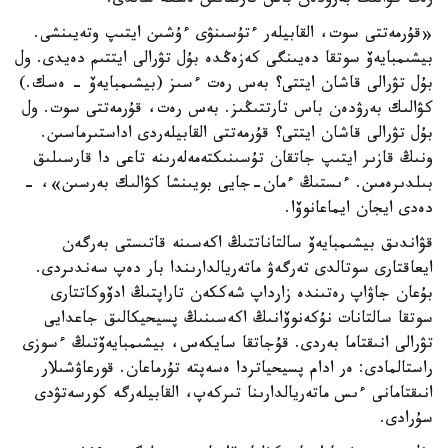
رەت كۋالىك بەرۋدەن باس تارتقانىن ەسكە سالدى.
«قۇرمەتتى سوت، القابيلەر ءتۇسىنۋى ءۇشىن ايتىپ وتەيىنشى.
بيشىمبايەۆ سوتقا دەيىنگى كەزەڭدە بۇل تۋرالى ايتتىم دەيدى. ول
بۇل تۋرالى قاشان ايتتى؟ بەس رەت ءسىز (بيشىمبايەۆ - ەسك.)
كۋالىك بەرۋدەن باس تارتتىڭىز. بەس رەت، قۇرمەتتى سوت. ول
بۇل تۋرالى قاشان ايتتى؟ قۇرمەتتى القابيلەردى اداستىرماسىن.
ونىڭ قازىر ايتىپ جاتقان تۇسىنىكتەمەلەرىنە تاعى دا قارسىلىق
بىلدىرەمىن. ءىستىڭ ءمان-جايى بويىنشا كۋالىك بەرسىن»، -
دەدى ايجان ايماعانوۆا.
قۋاندىق بيشىمبايەۆ سالتاناتتىڭ اكەسىنە قاتىستى بەرگەن
ايعاقتارى سوتالدى تەرگەۋ ماتەريالدارىندا بار دەپ سەندىردى.
بۇعان جاۋاپ رەتىندە زارداپ شەككەن تاراپتىڭ ادۆوكاتتارى
سوتقا سالتانات نۇكەنوۆانىڭ اكەسىنىڭ پسيحيكالىق جاعدايى
تۋرالى انىقتاما بەردى. قۇجاتقا سايكەس، بيشىمبايەۆتىڭ ءسوزى
راستالمادى: ەر ادام پسيحياتردا ەسەپتە تۇرماعان. قورعاۋشىلار
انىقتامانى ءىس ماتەريالدارىنا تىركەپ، القابيلەرگە كورسەتۋدى
سۇرادى.