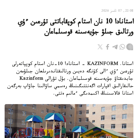
22:08, 07 تامىز 2026
استانادا 10 نان استام كوپقاباتتى تۇرعىن ءۇي
ورتالىق جىلۋ جۇيەسىنە قوسىلماعان
استانا. KAZINFORM - استانادا 10-نان استام كوپپاتەرلى
تۇرعىن ءۇي ءالى كۇنگە دەيىن ورتالىقتاندىرىلعان جىلۋمەن
جابدىقتاۋ جۇيەسىنە قوسىلماعان. بۇل تۋرالى Kazinform
حالىقارالىق اقپارات اگەنتتىگىنىڭ رەسمي ساۋالىنا جاۋاپ بەرگەن
استانا قالاسىنىڭ اكىمدىگى ءمالىم ەتتى.