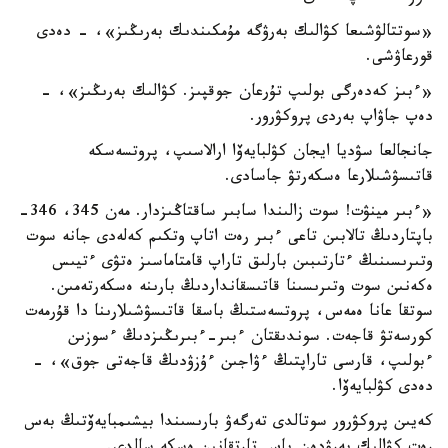
«سوتتالۋشىعا كۋالىك بەرۋگە مۇمكىندىك بەرىڭىز»، - دەدى
قورعاۋشى.
«ءبىز كەدەرگى بولىپ تۇرعان جوقپىز. كۋالىك بەرىڭىز»، -
دەپ جاۋاپ بەردى پروكۋرور.
جانجالعا سۋديا ايجان كۋلبايەۆا ارالاسىپ، پروتسەسكە
قاتىسۋشىلارعا ەسكەرتۋ جاسادى.
«ءبىر مينۋت! سوت زالىندا سابىر ساقتاڭىزدار. مەن 345، 346-
باپتاردىڭ تالابىن تاعى ءبىر رەت اتاپ وتكىم كەلەدى جانە سوت
وتىرىسىنىڭ ءتارتىبىن بارلىق تاراپ قامتاماسىز ەتۋى ءتيىس
ەكەنىن سوت وتىرىسىنا قاتىسقانداردىڭ بارىنە ەسكەرتەمىن.
سوتقا عانا ەمەس، پروتسەستىڭ باسقا قاتىسۋشىلارىنا دا قۇرمەت
كورسەتۋ قاجەت. سوندىقتان ءبىر-ءبىرىڭىزدىڭ ءسوزىن
ءبولىپ، قارسى تاراپتىڭ ءۋاجىن ءۇزۋدىڭ قاجەتى جوق»، -
دەدى كۋلبايەۆا.
كەيىن پروكۋرور سوتالدى تەرگەۋ بارىسىندا بيشىمبايەۆتىڭ بەس