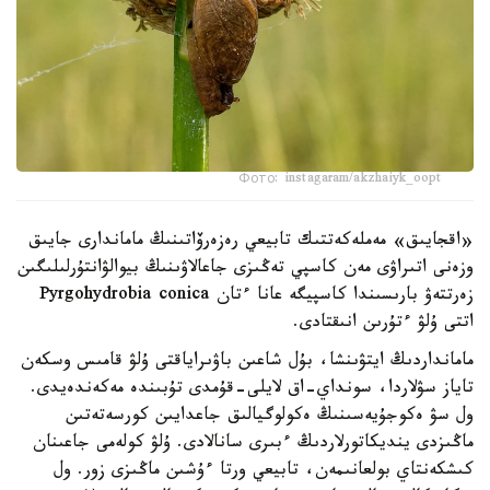
Фото: instagaram/akzhaiyk_oopt
«اقجايىق» مەملەكەتتىك تابيعي رەزەرۆاتىنىڭ ماماندارى جايىق
وزەنى اتىراۋى مەن كاسپي تەڭىزى جاعالاۋىنىڭ بيوالۋانتۇرلىلىگىن
زەرتتەۋ بارىسىندا كاسپيگە عانا ءتان Pyrgohydrobia conica
اتتى ۇلۋ ءتۇرىن انىقتادى.
مامانداردىڭ ايتۋىنشا، بۇل شاعىن باۋىراياقتى ۇلۋ قامىس وسكەن
تاياز سۋلاردا، سونداي-اق لايلى-قۇمدى تۇبىندە مەكەندەيدى.
ول سۋ ەكوجۇيەسىنىڭ ەكولوگيالىق جاعدايىن كورسەتەتىن
ماڭىزدى ينديكاتورلاردىڭ ءبىرى سانالادى. ۇلۋ كولەمى جاعىنان
كىشكەنتاي بولعانىمەن، تابيعي ورتا ءۇشىن ماڭىزى زور. ول