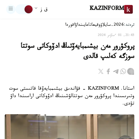
KAZINFORM
ق ز
ترەند:
2026-سايلاۋ
وقيعا
تاعايىنداۋ
اقوردا
21:45, 01 ءساۋىر 2024
پروكۋرور مەن بيشىمبايەۆتىڭ ادۆوكاتى سوتتا
سوزگە كەلىپ قالدى
استانا. KAZINFORM – قۋاندىق بيشىمبايەۆقا قاتىستى سوت
وتىرىسىندا پروكۋرور مەن سوتتالۋشىنىڭ ادۆوكاتى اراسىندا داۋ
تۋدى.