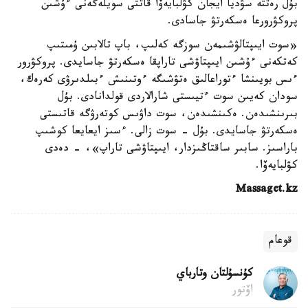
بۇل رەتتە سۋديا ايجان كۋلبايەۆا قاتتى سويلەگەنى ءۇشىن
پروكۋرورعا ەسكەرتۋ جاسادى.
«سوت ايىپتالۋشىمەن سوزگە كەلىپ، باپ تالابىن ۇمىتىپ
كەتكەنى ءۇشىن ايىپتاۋشى تاراپقا ەسكەرتۋ جاسايدى. پروكۋرور
ءىس بويىنشا ءتوراعالىق ەتۋشىگە ءوتىنىش ءبىلدىرۋى كەرەك،
سودان كەيىن سوت ءتيىستى شارالاردى قولدانادى. بۇل
بىرىنشىدەن. ەكىنشىدەن، سوت داۋىس كوتەرۋگە قاتىستى
ەسكەرتۋ جاسايدى. بۇل - سوت زالى. ءسىز ايعايعا كوشىپ
باراسىز. سابىر ساقتاڭىزدار، ايىپتاۋشى تاراپ»، - دەدى
كۋلبايەۆا.
Massaget.kz
قوعام
كۇنسۇلتان وتارباي
اۆتور