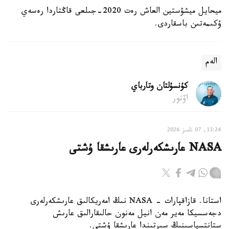
ميحايل ميشۋستين العاش رەت 2020-جىلعى قاڭتاردا رەسەي
ۇكىمەتىن باسقاردى.
الەم
كۇنسۇلتان وتارباي
اۆتور
13:24, 07 تامىز 2026
NASA عارىشكەرلەرى عارىشقا ۇشتى
استانا. قازاقپارات - NASA نىڭ امەريكالىق عارىشكەرلەرى
دجەسسيكا مەير مەن انيل مەنون حالىقارالىق عارىش
ستانتسياسىنىڭ سىرتىندا عارىشقا ۇشتى.