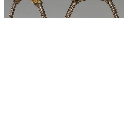
سۋرەت: دۇيسەنالى ءالىماقىننىڭ مۇراعاتىنان الىندى
ۇزەڭگىنىڭ نەگىزگى بولىگى تەمىردەن سوعىلعان. ونىڭ بەتى
التىن جانە كۇمىس اشەكەيلەرمەن بەزەندىرىلىپ، تابان تىرەيتىن
بولىگىنىڭ جيەگى نازىك ورنەكتەرمەن كومكەرىلگەن. ولشەمى -
15,9 × 19 سانتيمەتر. بۇل بۇيىم سول داۋىردەگى دالا
ۇستالارىنىڭ تەمىر وڭدەۋ، زەرگەرلىك جانە كوركەم اشەكەيلەۋ
ونەرىنىڭ جوعارى دەڭگەيدە بولعانىن كورسەتەدى.