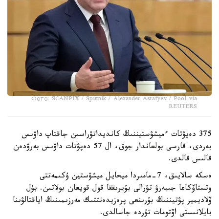
Фото: SCANPIX / Sputnik / Alexander Astafyev / Pool via
REUTERS
375 دەپۋتات ءميشۋستيننىڭ كانديداتۋراسىن جاقتاپ داۋىس
بەردى، قارسى بولعاندار جوق، ال 57 دەپۋتات داۋىس بەرۋدەن
قالىس قالدى.
ەسكە سالايىق، 7-مامىردا ميحايل ميشۋستين ۇكىمەتتى
وتستاۆكاعا جىبەرۋ تۋرالى بۇيرىققا قول قويعان بولاتىن. بۇل
ۆلاديمير پۋتيننىڭ بۇرىنعى پرەزيدەنتتىك مەرزىمىنىڭ اياقتالۋىنا
بايلانىستى اۆتومات تۇردە جاسالدى.