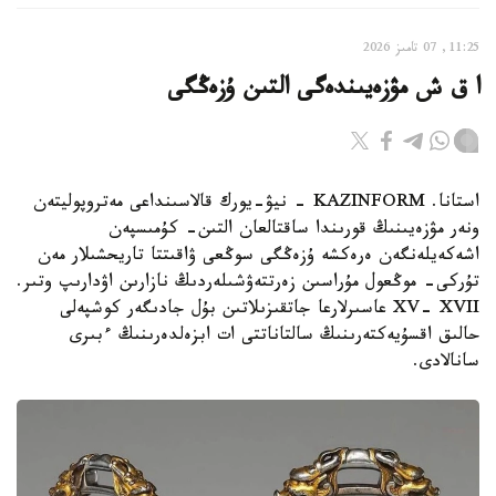
11:25, 07 تامىز 2026
ا ق ش مۋزەيىندەگى التىن ۇزەڭگى
استانا. KAZINFORM - نيۋ-يورك قالاسىنداعى مەتروپوليتەن
ونەر مۋزەيىنىڭ قورىندا ساقتالعان التىن- كۇمىسپەن
اشەكەيلەنگەن ەرەكشە ۇزەڭگى سوڭعى ۋاقىتتا تاريحشىلار مەن
تۇركى- موڭعول مۇراسىن زەرتتەۋشىلەردىڭ نازارىن اۋدارىپ وتىر.
XV- XVII عاسىرلارعا جاتقىزىلاتىن بۇل جادىگەر كوشپەلى
حالىق اقسۇيەكتەرىنىڭ سالتاناتتى ات ابزەلدەرىنىڭ ءبىرى
سانالادى.