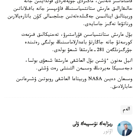
قامتاماسىز ەتەتىن، ماڭىزدى جۇيەلەردى قولدايتىن جانە
حالىقارالىق عارىش ستانتسياسىنىڭ قاۋىپسىز جانە باقىلاناتىن
وربيتالىق اينالىمىن جەڭىلدەتەتىن جىلجىمالى كۇن باتارەيالارىن
ورناتۋعا نەگىز جاسايدى.
بۇل عارىش ستانتسياسىن قۇراستىرۋ، تەحنيكالىق قىزمەت
كورسەتۋ جانە جاڭارتۋ باعدارلاماسىنىڭ بولىگى رەتىندە
جۇرگىزىلگەن 281-عارىشقا شىعۋ بولدى.
انيل مەنون ءۇشىن بۇل العاشقى عارىشقا شىعۋى بولسا،
دجەسسيكا مەيردىڭ وسىمەن التىنشى رەت ۇشتى.
وسىعان دەيىن NASA وربيتاعا العاشقى روبوتىن ۇشىرعانىن
حابارلادىق.
الەم
ريزابەك نۇسىپبەك ۇلى
اۆتور