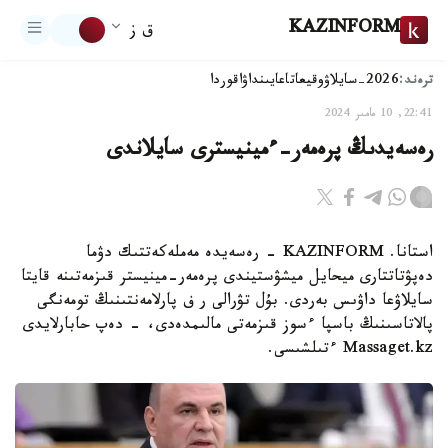
KAZINFORM
ق ز
ترەند:
2026-سايلاۋ
وقيعا
تاعايىنداۋ
اقوردا
22:41, 10 مامىر 2024
رەسەيدىڭ پرەمەر-ءمينيسترى سايلاندى
استانا. KAZINFORM – رەسەيدە مەملەكەتتىك دۋما
دەپۋتاتتارى ميحايل ميشۋستيندى پرەمەر-مينيستر قىزمەتىنە قايتا
سايلاۋعا داۋىس بەردى. بۇل تۋرالى ر ف پارلامەنتىنىڭ تومەنگى
پالاتاسىنىڭ باسپا ءسوز قىزمەتى مالىمدەدى، - دەپ حابارلايدى
Massaget.kz ءتىلشىسى.