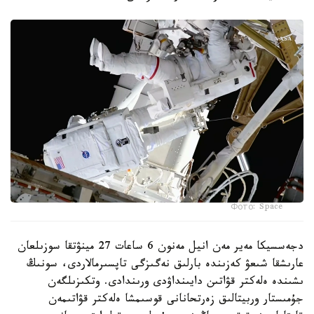
Фото: Space
دجەسسيكا مەير مەن انيل مەنون 6 ساعات 27 مينۋتقا سوزىلعان
عارىشقا شىعۋ كەزىندە بارلىق نەگىزگى تاپسىرمالاردى، سونىڭ
ىشىندە ەلەكتر قۋاتىن دايىنداۋدى ورىندادى. وتكىزىلگەن
جۇمىستار وربيتالىق زەرتحانانى قوسىمشا ەلەكتر قۋاتىمەن