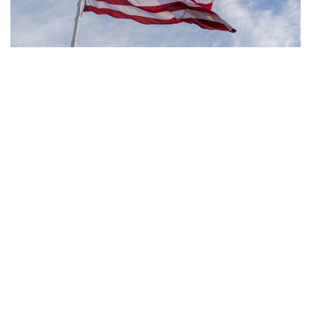
Фото: Pexels
- مەنىڭ ويىمشا، تۋۋ ارقىلى ازاماتتىق بەرىلەتىن الەمدەگى
جالعىز ەل - ءبىز. ءبىز بۇل تاجىريبەنى توقتاتامىز، - دەدى
ترامپ.
بۇعان دەيىن ترامپ تۋۋ ارقىلى ازاماتتىق الۋ قاعيداتىن شەكتەۋگە
باعىتتالعان بىرنەشە جارلىققا قول قويعان بولاتىن. پرەزيدەنت
اكىمشىلىگىنىڭ وكىلى ستيۆەن ميللەردىڭ ايتۋىنشا، ولاردىڭ
ءبىرى «بوسانۋ تۋريزمى» دەپ اتالاتىن تاجىريبەگە تىيىم سالۋعا
قاتىستى.
ايتا كەتەيىك، ا ق ش جاڭا ۆيزالىق كەپىل باعدارلاماسىن
ەنگىزىپ جاتىر، وعان سايكەس يمميگراتسيالىق ۆيزاعا كەيبىر