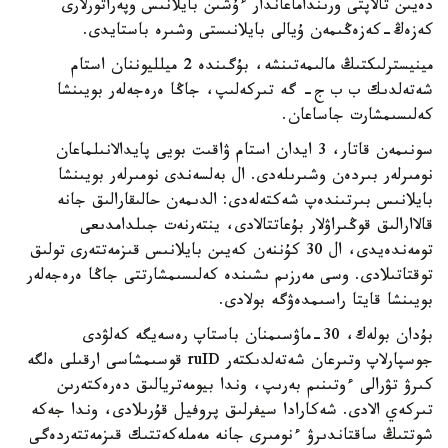
دەيىن تالاپتى ورىنداماعاندار ءۇشىن بايلانىس وپەراتورلارى
كەزەڭ-كەزەڭىمەن ۇيالى بايلانىستى وشىرە باستايدى.
مينيسترلىكتىڭ مالىمەتىنشە، بۇگىندە 2 ميلليوننان استام
شەتەلدىك ب ب ج- گە تىركەلىپ، جاڭا ەرەجەلەر بويىنشا
كەلىسىمشارت جاساعان.
سونىمەن قاتار، 3 ايدان استام ۋاقىت بويى پايدالانىلماعان
نومىرلەر بىردەن وشىرىلەدى. ال بەلسەندى نومىرلەر بويىنشا
بايلانىس بىرتىندەپ شەكتەلەدى: الدىمەن حالىقارالىق جانە
قالاارالىق قوڭىراۋلار بۇعاتتالادى، ينتەرنەت جىلدامدىعى
تومەندەيدى، ال 30 كۇننەن كەيىن بايلانىس قىزمەتتەرى تولىق
توقتاتىلادى. وسى مەرزىم ىشىندە كەلىسىمشارتتى جاڭا ەرەجەلەر
بويىنشا قايتا راسىمدەۋگە بولادى.
بۇدان بولەك، 30-ماۋسىمنان باستاپ رەسەيگە كەلۋدى
جوسپارلاپ وتىرعان شەتەلدىكتەر ruID قوسىمشاسى ارقىلى ەلگە
كىرۋ تۋرالى ءوتىنىم بەرىپ، وندا بيومەتريالىق دەرەكتەرىن
تىركەي الادى. شەكارادا سيفرلىق پروفيل قۇرىلادى، وندا جەكە
شوتتىڭ ساقتاندىرۋ ءنومىرى جانە مەملەكەتتىك قىزمەتتەردەگى