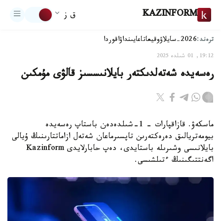
KAZINFORM
ق ز
ترەند:
2026-سايلاۋ
وقيعا
تاعايىنداۋ
اقوردا
19:12, 01 شىلدە 2025
رەسەيدە شەتەلدىكتەر بايلانىسسىز قالۋى مۇمكىن
ماسكەۋ. قازاقپارات – 1-شىلدەدەن باستاپ رەسەيدە
بيومەتريالىق دەرەكتەرىن تاپسىرماعان شەتەل ازاماتتارىنىڭ ۇيالى
بايلانىسى وشىرىلە باستايدى، دەپ حابارلايدى Kazinform
اگەنتتىگىنىڭ ءتىلشىسى.