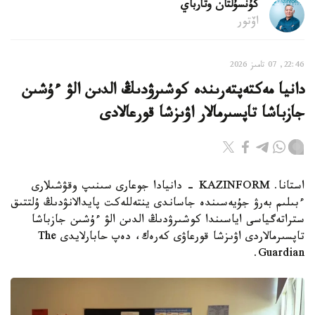
كۇنسۇلتان وتارباي
اۆتور
22:46, 07 تامىز 2026
دانيا مەكتەپتەرىندە كوشىرۋدىڭ الدىن الۋ ءۇشىن
جازباشا تاپسىرمالار اۋىزشا قورعالادى
استانا. KAZINFORM - دانيادا جوعارى سىنىپ وقۋشىلارى
ءبىلىم بەرۋ جۇيەسىندە جاساندى ينتەللەكت پايدالانۋدىڭ ۇلتتىق
ستراتەگياسى اياسىندا كوشىرۋدىڭ الدىن الۋ ءۇشىن جازباشا
تاپسىرمالاردى اۋىزشا قورعاۋى كەرەك، دەپ حابارلايدى The
Guardian.