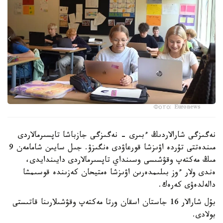
Фото: Euronews
نەگىزگى شارالاردىڭ ءبىرى - نەگىزگى جازباشا تاپسىرمالاردى
مىندەتتى تۇردە اۋىزشا قورعاۋدى ەنگىزۋ. جىل سايىن شامامەن 9
مىڭ مەكتەپ وقۋشىسى وسىنداي تاپسىرمالاردى دايىندايدى،
ەندى ولار ءوز بىلىمدەرىن اۋىزشا ەمتيحان كەزىندە قوسىمشا
دالەلدەۋى كەرەك.
بۇل شارالار 16 جاستان اسقان ورتا مەكتەپ وقۋشىلارىنا قاتىستى
بولادى.