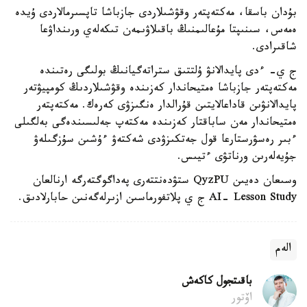
بۇدان باسقا، مەكتەپتەر وقۋشىلاردى جازباشا تاپسىرمالاردى ۇيدە
ەمەس، سىنىپتا مۇعالىمنىڭ باقىلاۋىمەن تىكەلەي ورىنداۋعا
شاقىرادى.
ج ي- ءدى پايدالانۋ ۇلتتىق ستراتەگيانىڭ بولىگى رەتىندە
مەكتەپتەر جازباشا ەمتيحاندار كەزىندە وقۋشىلاردىڭ كومپيۋتەر
پايدالانۋىن قاداعالايتىن قۇرالدار ەنگىزۋى كەرەك. مەكتەپتەر
ەمتيحاندار مەن ساباقتار كەزىندە مەكتەپ جەلىسىندەگى بەلگىلى
ءبىر رەسۋرستارعا قول جەتكىزۋدى شەكتەۋ ءۇشىن سۇزگىلەۋ
جۇيەلەرىن ورناتۋى ءتيىس.
وسىعان دەيىن QyzPU ستۋدەنتتەرى پەداگوگتەرگە ارنالعان
AI- Lesson Study ج ي پلاتفورماسىن ازىرلەگەنىن حابارلادىق.
الەم
باقىتجول كاكەش
اۆتور