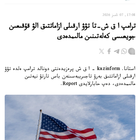
17:08, 07 تامىز 2026
ترامپ ا ق ش-تا تۋۋ ارقىلى ازاماتتىق الۋ قۇقىعىن
جويعىسى كەلەتىنىن مالىمدەدى
استانا. kazinform - ا ق ش پرەزيدەنتى دونالد ترامپ ەلدە تۋۋ
ارقىلى ازاماتتىق بەرۋ تاجىريبەسىنەن باس تارتۋ نيەتىن
مالىمدەدى، دەپ حابارلايدى Report.