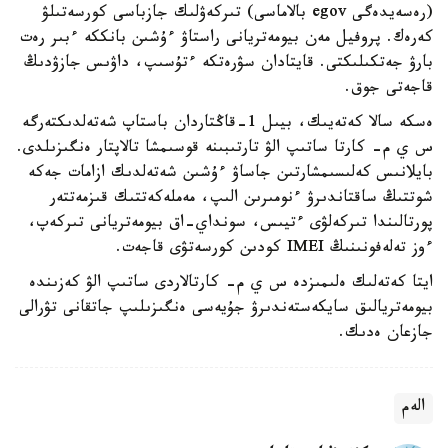
(رەسەيدەگى egov بالاماسى) تىركەۋلىك جازباسى كورسەتىلۋ
كەرەك. پروفيل مەن بيومەتريانى راستاۋ ءۇشىن بانككە ءبىر رەت
بارۋ جەتكىلىكتى. قايتادان سۋرەتكە ءتۇسىپ، داۋىس جازۋدىڭ
قاجەتى جوق.
ەسكە سالا كەتەيىك، بيىل 1-قاڭتاردان باستاپ شەتەلدىكتەرگە
س ي م- كارتا ساتىپ الۋ تارتىبىنە قوسىمشا تالاپتار ەنگىزىلدى.
بايلانىس كەلىسىمشارتىن جاساۋ ءۇشىن شەتەلدىك ازامات جەكە
شوتتىڭ ساقتاندىرۋ ءنومىرىن الىپ، مەملەكەتتىك قىزمەتتەر
پورتالىندا تىركەلۋى ءتيىس، سونداي-اق بيومەتريانى تىركەپ،
ءوز تەلەفونىنىڭ IMEI كودىن كورسەتۋى قاجەت.
ايتا كەتەلىك ەلىمىزدە س ي م- كارتالاردى ساتىپ الۋ كەزىندە
بيومەتريالىق سايكەستەندىرۋ جۇيەسى ەنگىزىلىپ جاتقانى تۋرالى
جازعان ەدىك.
الەم