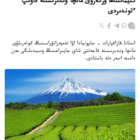
كليماتتىڭ وزگەرۋى ماتچا وندىرىسىنە قاۋىپ
ءتوندىردى
استانا.قازاقپارات - جاپونيادا اۋا تەمپەراتۋراسىنىڭ كوتەرىلۋى
ماتچا وندىرىسىنە قاجەتتى شاي جاپىراعىنىڭ ونىمدىلىگى مەن
دامىنە اسەر ەتە باستادى.