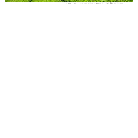
Фото: tawatchai prakobkit/Alamy
اسىرەسە جازعى اپتاپ، جىلى تۇندەر جانە كوكتەمدەگى اۋا
رايىنىڭ قۇبىلمالىلىعى شاي بۇتالارىنا قوسىمشا سالماق ءتۇسىرىپ
وتىر. عالىمدار ماسەلەنى شەشۋ ءۇشىن ىستىققا ءتوزىمدى
سۇرىپتاردى گەنومدىق ادىستەرمەن ىرىكتەۋگە كىرىسكەن، دەپ
حابارلايدى turkystan.kz newscientist.com-عا سىلتەمە
جاساپ.
الايدا الەۋمەتتىك جەلىلەردە تاراعان «تەمپەراتۋرا تاعى 1°C- قا
كوتەرىلسە، ماتچا مۇلدە جوعالادى» دەگەن مالىمدەمەنى عىلىمي
تۇرعىدان دالەلدەنگەن بولجام دەۋگە بولمايدى. قازىرگى
زەرتتەۋلەر كليماتتىڭ جىلىنۋى ءونىم كولەمىن ازايتىپ، جوعارى
ساپالى ماتچانىڭ ءدامىن وزگەرتۋى مۇمكىن ەكەنىن كورسەتەدى.
ءبىراق ناقتى ءبىر گرادۋسقا بايلانعان جويىلۋ شەگى انىقتالعان
جوق.
ماتچا كادىمگى كەپتىرىلگەن شاي جاپىراعىنان ەمەس، تەنچا
دەپ اتالاتىن ارنايى شيكىزاتتان دايىندالادى. ەگىن جيناۋعا