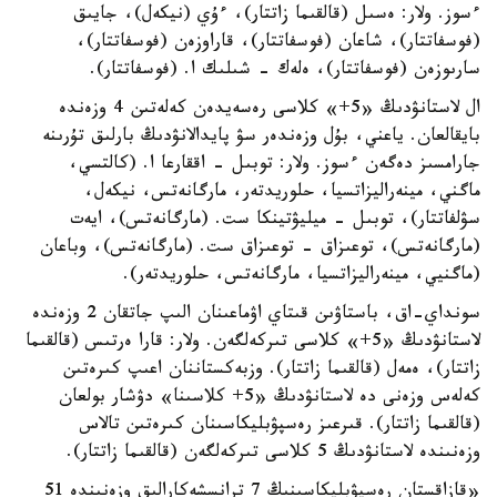
ءسوز. ولار: ەسىل (قالقىما زاتتار)، ءۇي (نيكەل)، جايىق
(فوسفاتتار)، شاعان (فوسفاتتار)، قاراوزەن (فوسفاتتار)،
سارىوزەن (فوسفاتتار)، ەلەك - شىلىك ا. (فوسفاتتار).
ال لاستانۋدىڭ «5+» كلاسى رەسەيدەن كەلەتىن 4 وزەندە
بايقالعان. ياعني، بۇل وزەندەر سۋ پايدالانۋدىڭ بارلىق تۇرىنە
جارامسىز دەگەن ءسوز. ولار: توبىل - اققارعا ا. (كالتسي،
ماگني، مينەراليزاتسيا، حلوريدتەر، مارگانەتس، نيكەل،
سۋلفاتتار)، توبىل - ميليۋتينكا ست. (مارگانەتس)، ايەت
(مارگانەتس)، توعىزاق - توعىزاق ست. (مارگانەتس)، وباعان
(ماگنيي، مينەراليزاتسيا، مارگانەتس، حلوريدتەر).
سونداي-اق، باستاۋىن قىتاي اۋماعىنان الىپ جاتقان 2 وزەندە
لاستانۋدىڭ «5+» كلاسى تىركەلگەن. ولار: قارا ەرتىس (قالقىما
زاتتار)، ەمەل (قالقىما زاتتار). وزبەكستاننان اعىپ كىرەتىن
كەلەس وزەنى دە لاستانۋدىڭ «5+ كلاسىنا» دۋشار بولعان
(قالقىما زاتتار). قىرعىز رەسپۋبليكاسىنان كىرەتىن تالاس
وزەنىندە لاستانۋدىڭ 5 كلاسى تىركەلگەن (قالقىما زاتتار).
«قازاقستان رەسپۋبليكاسىنىڭ 7 ترانسشەكارالىق وزەنىندە 51