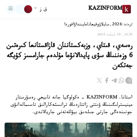
KAZINFORM
ق ز
ترەند:
2026-سايلاۋ
وقيعا
تاعايىنداۋ
اقوردا
15:55, 19 شىلدە 2024
رەسەي، قىتاي، وزبەكستاننان قازاقستانعا كىرەتىن
6 وزەننىڭ سۋى پايدالانۋعا مۇلدەم جارامسىز كۇيگە
جەتكەن
استانا. KAZINFORM - ەكولوگيا جانە تابيعي رەسۋرستار
مينيسترلىگىنىڭ ۋىتتى زاتتاردىڭ ترانسشەكارالىق تاسىمالدانۋى
جونىندەگى جارتى جىلدىق بيۋللەتەنى جاريالاندى.