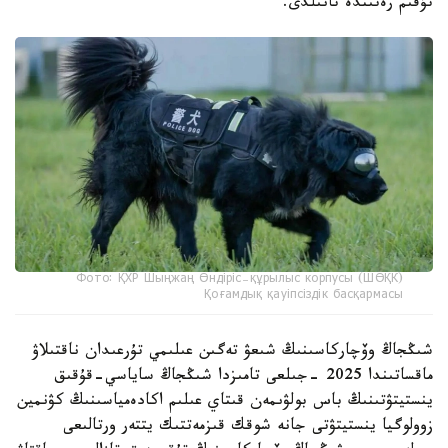
تۇقىم رەتىندە تانىلدى.
Фото: ҚХР Шыңжаң Өндіріс-құрылыс корпусы (ШӨҚК)
Қоғамдық қауіпсіздік басқармасы
شىڭجاڭ وۆچاركاسىنىڭ شىعۋ تەگىن عىلىمي تۇرعىدان ناقتىلاۋ
ماقساتىندا 2025 -جىلعى تامىزدا شىڭجاڭ ساياسي-قۇقىق
ينستيتۋتىنىڭ باس بولۋىمەن قىتاي عىلىم اكادەمياسىنىڭ كۋنمين
زوولوگيا ينستيتۋتى جانە شوقك قىزمەتتىك يتتەر ورتالىعى