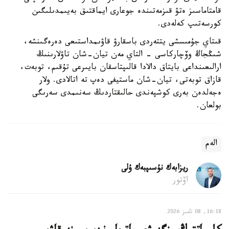
قامتاماسىز ەتۋ قىزمەتىندە جوعارى ايماقتىق بەيىمدىلىگىن
كورسەتىپ كەلەدى.
قىتاي جۇمىسشى يتتەردى باسقارۋ قاۋىمداستىعى دەرەگىنشە،
شىڭجاڭ وۆچاركاسى - التاي مەن تيان-شان تاۋلارىنىڭ
ارالىعىنداعى بايتاق دالادا قالىپتاسقان بايىرعى تۇقىم، توبەت،
قازاق توبەتى، تيان-شان ماستيفى دەپ تە اتالادى. ولار
ەجەلدەن بەرى كوشپەندى حالىقتاردىڭ سەنىمدى سەرىگى
بولعان.
الەم
ريزابەك نۇسىپبەك ۇلى
اۆتور
16:18, 08 تامىز 2026