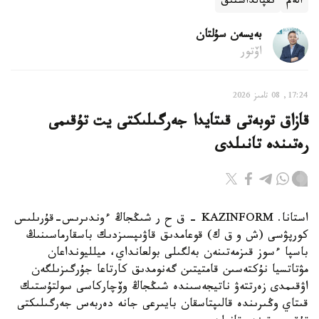
الەم
ىقپالداستىق
بەيسەن سۇلتان
اۆتور
17:24, 08 تامىز 2026
قازاق توبەتى قىتايدا جەرگىلىكتى يت تۇقىمى
رەتىندە تانىلدى
استانا. KAZINFORM – ق ح ر شىڭجاڭ ءوندىرىس-قۇرىلىس
كورپۋسى (ش و ق ك) قوعامدىق قاۋىپسىزدىك باسقارماسىنىڭ
باسپا ءسوز قىزمەتىنەن بەلگىلى بولعانداي، ميلليونداعان
مۋتاتسيا نۇكتەسىن قامتيتىن گەنومدىق كارتاعا جۇرگىزىلگەن
اۋقىمدى زەرتتەۋ ناتيجەسىندە شىڭجاڭ وۆچاركاسى سولتۇستىك
قىتاي وڭىرىندە قالىپتاسقان بايىرعى جانە دەربەس جەرگىلىكتى