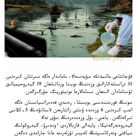
كوللاج: Kazinform
قۇجاتتاعى مالىمەتكە سۇيەنسەك، ماماندار ەلگە سىرتتان كىرەتىن
31 ترانسشەكارالىق وزەننىڭ بويىنا ورناتىلعان 39 گيدروحيميالىق
تۇستامادان الىنعان سىنامالارعا مونيتورينگ جۇرگىزگەن.
سونىڭ قورىتىندىسى بويىنشا، رەسەي فەدەراتسياسىنان ەلگە
اعىپ كىرەتىن 6 وزەندە ۋىتتى زاتتارمەن لاستانۋدىڭ 5-كلاسى
تىركەلگەن. ياعني، بۇل وزەندەردىڭ سۋى تەك
گيدروەنەرگەتيكا، پايدالى قازبالاردى ءوندىرۋ، گيدروكولىك
سياقتى ونەركاسىپتىڭ كەيبىر تۇرلەرىنە عانا جارامدى دەگەن