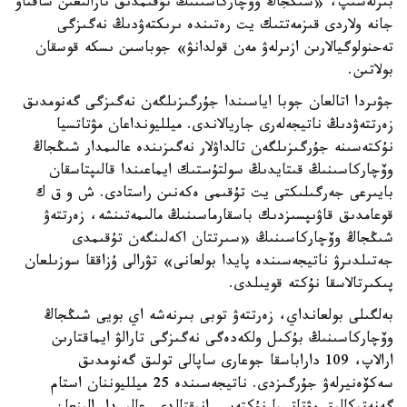
بىرلەسىپ، «شىڭجاڭ وۆچاركاسىنىڭ تۇقىمدىق تازالىعىن ساقتاۋ
جانە ولاردى قىزمەتتىك يت رەتىندە ىرىكتەۋدىڭ نەگىزگى
تەحنولوگيالارىن ازىرلەۋ مەن قولدانۋ» جوباسىن ىسكە قوسقان
بولاتىن.
جۋىردا اتالعان جوبا اياسىندا جۇرگىزىلگەن نەگىزگى گەنومدىق
زەرتتەۋدىڭ ناتيجەلەرى جاريالاندى. ميلليونداعان مۋتاتسيا
نۇكتەسىنە جۇرگىزىلگەن تالداۋلار نەگىزىندە عالىمدار شىڭجاڭ
وۆچاركاسىنىڭ قىتايدىڭ سولتۇستىك ايماعىندا قالىپتاسقان
بايىرعى جەرگىلىكتى يت تۇقىمى ەكەنىن راستادى. ش و ق ك
قوعامدىق قاۋىپسىزدىك باسقارماسىنىڭ مالىمەتىنشە، زەرتتەۋ
شىڭجاڭ وۆچاركاسىنىڭ «سىرتتان اكەلىنگەن تۇقىمدى
جەتىلدىرۋ ناتيجەسىندە پايدا بولعانى» تۋرالى ۇزاققا سوزىلعان
پىكىرتالاسقا نۇكتە قويىلدى.
بەلگىلى بولعانداي، زەرتتەۋ توبى بىرنەشە اي بويى شىڭجاڭ
وۆچاركاسىنىڭ بۇكىل ولكەدەگى نەگىزگى تارالۋ ايماقتارىن
ارالاپ، 109 داراباسقا جوعارى ساپالى تولىق گەنومدىق
سەكۆەنيرلەۋ جۇرگىزدى. ناتيجەسىندە 25 ميلليوننان استام