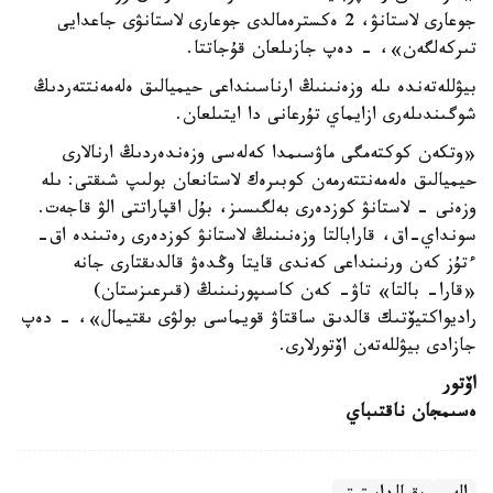
جوعارى لاستانۋ، 2 ەكسترەمالدى جوعارى لاستانۋى جاعدايى
تىركەلگەن»، - دەپ جازىلعان قۇجاتتا.
بيۋللەتەندە ىلە وزەنىنىڭ ارناسىنداعى حيميالىق ەلەمەنتتەردىڭ
شوگىندىلەرى ازايماي تۇرعانى دا ايتىلعان.
«وتكەن كوكتەمگى ماۋسىمدا كەلەسى وزەندەردىڭ ارنالارى
حيميالىق ەلەمەنتتەرمەن كوبىرەك لاستانعان بولىپ شىقتى: ىلە
وزەنى - لاستانۋ كوزدەرى بەلگىسىز، بۇل اقپاراتتى الۋ قاجەت.
سونداي-اق، قارابالتا وزەنىنىڭ لاستانۋ كوزدەرى رەتىندە اق-
ءتۇز كەن ورنىنداعى كەندى قايتا وڭدەۋ قالدىقتارى جانە
«قارا- بالتا» تاۋ- كەن كاسىپورنىنىڭ (قىرعىزستان)
راديواكتيۆتىك قالدىق ساقتاۋ قويماسى بولۋى ىقتيمال»، - دەپ
جازادى بيۋللەتەن اۆتورلارى.
اۆتور
ەسىمجان ناقتىباي