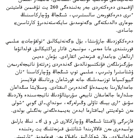
گەنەتيكالىق مۋتاتسيا نۇكتەسى انىقتالدى. عالىمدار الىنعان
اۋقىمدى دەرەكتەردى جەر بەتىندەگى 260 يت تۇقىمىن قامتيتىن
ءىرى دەرەكقورمەن سالىستىرىپ، شىڭجاڭ وۆچاركاسىنىڭ
جوعارى دالدىكتەگى «گەنومدىق سايكەستەندىرۋ كارتاسىن»
جاسادى.
دەرەككوزدىڭ جازۋىنشا، بۇل «گەنەتيكالىق ءتولقۇجات» عىلىمي
قورىتىندى عانا ەمەس، سونىمەن قاتار پراكتيكالىق قولدانۋعا
ارنالعان «باعدار» قىزمەتىن اتقارادى. بۇعان دەيىن
جۇرگىزىلگەن فۋنكتسيونالدىق گەندەردى زەرتتەۋ ناتيجەلەرىمەن
ۇشتاستىرا وتىرىپ، عىلىمي توپ شىڭجاڭ وۆچاركاسىنا ءتان
گيپوكسياعا توزىمدىلىك جانە قورشاعان ورتانىڭ قولايسىز
جاعدايلارىنا بەيىمدەلۋ گەندەرىن انىقتادى. وسىلايشا مىڭداعان
جىلدارعا جالعاسقان تابيعي سۇرىپتالۋدىڭ ناتيجەسىندە ولاردىڭ
سۋىق ءارى بيىك تاۋلى وڭىرلەرگە، سونداي-اق گوبي ءشولى
مەن شولەيتتى ايماقتارعا ابدەن بەيىمدەلگەنى بەلگىلى بولدى.
قازىرگى ۋاقىتتا شىڭجاڭ وۆچاركالارى ش و ق ك- نىڭ بارلىق
بولىمدەرى مەن قالالارىندا شتاتتىق قىزمەتتىك يت رەتىندە
قولدانىلادى. ولار شەكارالىق باقىلاۋ مەن قوعامدىق ءتارتىپتى