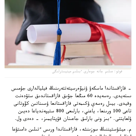
فوتو: عىلىم جانە جوعارى ءبىلىم مينيسترلىگى
- قازاقستاندا ماسكەۋ ۋنيۆەرسيتەتتەرىنىڭ فيليالدارى جۇمىس
ىستەيدى. رەسەيدە 60 مىڭعا جۋىق قازاقستاندىق ستۋدەنت
وقيدى. بيىل رەسەي ۇكىمەتى قازاقستانعا ۇسىناتىن كۆوتانى
تاعى 100 ورىنعا، ياعني، بارلىعى 800 ستيپەندياعا دەيىن
ۇلعايتتى. ءبىز ونى بارلىق جاعىنان قۇپتايمىز، - دەدى ول.
م. ميشۋستيننىڭ سوزىنشە، قازاقستاندا ورىس ءتىلىن دامىتۋعا