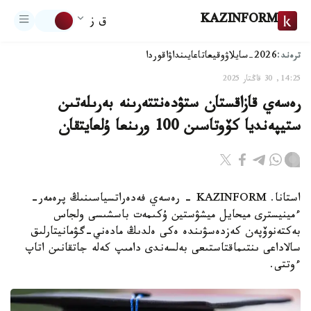
KAZINFORM
ق ز
ترەند:
2026-سايلاۋ
وقيعا
تاعايىنداۋ
اقوردا
14:25, 30 قاڭتار 2025
رەسەي قازاقستان ستۋدەنتتەرىنە بەرىلەتىن
ستيپەنديا كۆوتاسىن 100 ورىنعا ۇلعايتقان
استانا. KAZINFORM - رەسەي فەدەراتسياسىنىڭ پرەمەر-
ءمينيسترى ميحايل ميشۋستين ۇكىمەت باسشىسى ولجاس
بەكتەنوۆپەن كەزدەسۋىندە ەكى ەلدىڭ مادەني-گۋمانيتارلىق
سالاداعى ىنتىماقتاستىعى بەلسەندى دامىپ كەلە جاتقانىن اتاپ
ءوتتى.