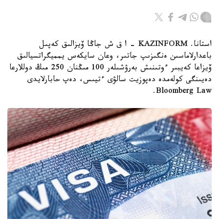
استانا. KAZINFORM – ا ق ش جاڭا ۆيزالىق كەپىل
باعدارلاماسىن ەنگىزىپ جاتىر، وعان سايكەس يمميگراتسيالىق
ۆيزاعا كەيبىر ءوتىنىش بەرۋشىلەر 100 مىڭنان 250 مىڭ دوللارعا
دەيىنگى كولەمدە دەپوزيت سالۋى ءتيىس، دەپ حابارلايدى
Bloomberg Law.