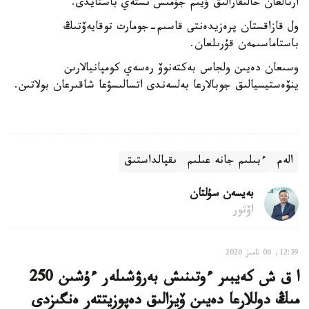
ارنالعان حالىقارالىق ۇيىم جۇمىس ىستەي باستايدى.
ول قازاقستان پرەزيدەنتى قاسىم-جومارت توقايەۆتىڭ
باستاماسىمەن قۇرىلعان.
وسىعان دەيىن ولجاس بەكتەنوۆ رەسەي كومپانيالارىن
ينۆەستيسيالىق جوبالارعا بەلسەندى اتسالىسۋعا شاقىرعان بولاتىن.
الەم
ءبىلىم جانە عىلىم
ىقپالداستىق
بەيسەن سۇلتان
اۆتور
12:39, 06 تامىز 2026
ا ق ش كەيبىر ءوتىنىش بەرۋشىلەر ءۇشىن 250
مىڭ دوللارعا دەيىن ۆيزالىق دەپوزيتتەر ەنگىزدى