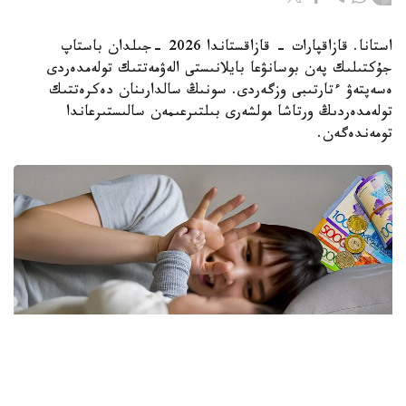
استانا. قازاقپارات - قازاقستاندا 2026 -جىلدان باستاپ
جۇكتىلىك پەن بوسانۋعا بايلانىستى الەۋمەتتىك تولەمدەردى
ەسەپتەۋ ءتارتىبى وزگەردى. سونىڭ سالدارىنان دەكرەتتىك
تولەمدەردىڭ ورتاشا مولشەرى بىلتىرعىمەن سالىستىرعاندا
تومەندەگەن.
فوتو: كوللاج: Kazinform/ Freepik