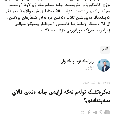
«ۆ» كاتەگوريالى تۋريستىك جانە ىسكەرلىك ۆيزالارعا ءوتىنىش
بەرگەن كەيبىر ادامدار ءۇشىن 20 مىڭ ا ق ش دوللارىنا دەيىنگى
كەپىلدىك دەپوزيتىن تالاپ ەتەتىن ەرەجەلەر شىعارعان بولاتىن،
ال 75 ەلدىڭ ازاماتتارىنا قاتىستى ءبىرقاتار يمميگراتسيالىق
ۆيزالاردى بەرۋگە موراتوريي كۇشىندە قالادى.
الەم
ريزابەك نۇسىپبەك ۇلى
اۆتور
12:10, 06 تامىز 2026
دەكرەتتىك تولەم نەگە ازايدى جانە ەندى قالاي
ەسەپتەلەدى؟