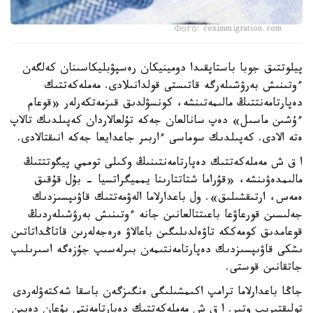
Фото: coximmigration.com
پيلوتتىق جوبا باستاپقىدا دومينيكان رەسپۋبليكاسىنان كەلگەن
ءوتىنىش بەرۋشىلەرگە قاتىستى قولدانىلادى. مەملەكەتتىك
دەپارتامەنتتىڭ مالىمەتىنشە، كونسۋلدىق قىزمەتكەرلەر «قوعام
ءۇشىن ماسىل» دەپ سانالعان جەكە تۇلعالاردان كەپىلدىك تالاپ
ەتە الادى. كەپىلدىك سوماسى ءاربىر جاعدايعا جەكە انىقتالادى.
ا ق ش مەملەكەتتىك دەپارتامەنتىنىڭ وكىلى توممي پيگوتتتىڭ
مالىمدەۋىنشە، «قۇراما شتاتتارىنا يمميگراتسيا - بۇل قۇقىق
ەمەس، ارتىقشىلىق». ول باعدارلاما الەۋمەتتىك قاۋىپسىزدىك
جەلىسىن قورعاۋعا باعىتتالعانىن جانە ءوتىنىش بەرۋشىلەردىڭ
قوعامدىق كومەككە تاۋەلدىلىگىن باعالاۋ ەرەجەلەرىن قاتاڭداتاتىن
ىشكى قاۋىپسىزدىك دەپارتامەنتىمەن بىرلەسىپ جۇزەگە اسىرىلىپ
جاتقانىن قوستى.
جاڭا باعدارلاما ترامپ اكىمشىلىگى ەنگىزگەن باسقا شەكتەۋلەردى
تولىقتىرىپ وتىر. ا ق ش مەملەكەتتىك دەپارتامەنتى بۇعان دەيىن