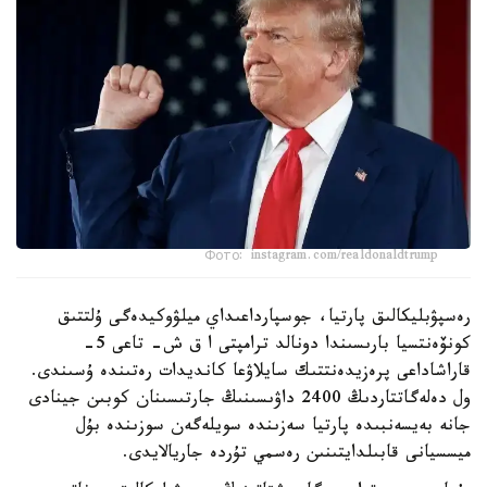
Фото: instagram.com/realdonaldtrump
رەسپۋبليكالىق پارتيا، جوسپارداعىداي ميلۋوكيدەگى ۇلتتىق
كونۆەنتسيا بارىسىندا دونالد ترامپتى ا ق ش- تاعى 5-
قاراشاداعى پرەزيدەنتتىك سايلاۋعا كانديدات رەتىندە ۇسىندى.
ول دەلەگاتتاردىڭ 2400 داۋىسىنىڭ جارتىسىنان كوبىن جينادى
جانە بەيسەنبىدە پارتيا سەزىندە سويلەگەن سوزىندە بۇل
ميسسيانى قابىلدايتىنىن رەسمي تۇردە جاريالايدى.