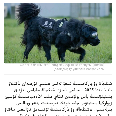
Фото: ҚХР Шыңжаң Өндіріс-құрылыс корпусы (ШӨҚК)
Қоғамдық қауіпсіздік басқармасы
شىڭجاڭ وۆچاركاسىنىڭ شىعۋ تەگىن عىلىمي تۇرعىدان ناقتىلاۋ
ماقساتىندا 2025 -جىلعى تامىزدا شىڭجاڭ ساياسي-قۇقىق
ينستيتۋتىنىڭ باس بولۋىمەن قىتاي عىلىم اكادەمياسىنىڭ كۋنمين
زوولوگيا ينستيتۋتى جانە شوقك قىزمەتتىك يتتەر ورتالىعى
بىرلەسىپ، «شىڭجاڭ وۆچاركاسىنىڭ تۇقىمدىق تازالىعىن ساقتاۋ