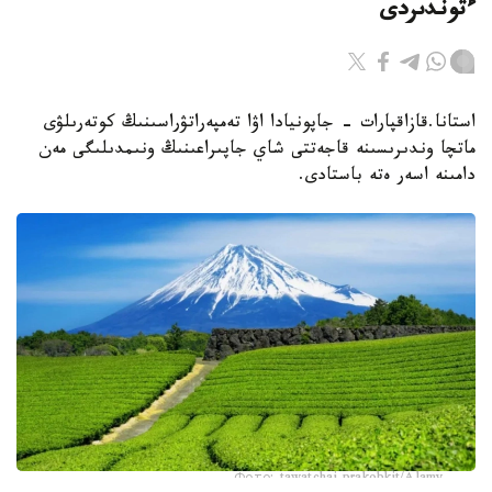
ءتوندىردى
استانا.قازاقپارات - جاپونيادا اۋا تەمپەراتۋراسىنىڭ كوتەرىلۋى
ماتچا وندىرىسىنە قاجەتتى شاي جاپىراعىنىڭ ونىمدىلىگى مەن
دامىنە اسەر ەتە باستادى.
Фото: tawatchai prakobkit/Alamy