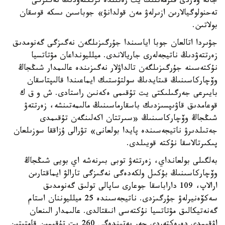
جانە ولاردى قىزمەتتىك يت رەتىندە ىرىكتەۋدىڭ نەگىزگى
تەحنولوگيالارىن ازىرلەۋ مەن قولدانۋ» جوباسىن ىسكە قوسقان
بولاتىن.
جۋىردا اتالعان جوبا اياسىندا جۇرگىزىلگەن نەگىزگى گەنومدىق
زەرتتەۋدىڭ ناتيجەلەرى جاريالاندى. ميلليونداعان مۋتاتسيا
نۇكتەسىنە جۇرگىزىلگەن تالداۋلار نەگىزىندە عالىمدار شىڭجاڭ
وۆچاركاسىنىڭ قىتايدىڭ سولتۇستىك ايماعىندا قالىپتاسقان
بايىرعى جەرگىلىكتى يت تۇقىمى ەكەنىن راستادى. ش و ق ك
قوعامدىق قاۋىپسىزدىك باسقارماسىنىڭ مالىمەتىنشە، زەرتتەۋ
شىڭجاڭ وۆچاركاسىنىڭ «سىرتتان اكەلىنگەن تۇقىمدى
جەتىلدىرۋ ناتيجەسىندە پايدا بولعانى» تۋرالى ۇزاققا سوزىلعان
پىكىرتالاسقا نۇكتە قويىلدى.
بەلگىلى بولعانداي، زەرتتەۋ توبى بىرنەشە اي بويى شىڭجاڭ
وۆچاركاسىنىڭ بۇكىل ولكەدەگى نەگىزگى تارالۋ ايماقتارىن
ارالاپ، 109 داراباسقا جوعارى ساپالى تولىق گەنومدىق
سەكۆەنيرلەۋ جۇرگىزدى. ناتيجەسىندە 25 ميلليوننان استام
گەنەتيكالىق مۋتاتسيا نۇكتەسى انىقتالدى. عالىمدار الىنعان
اۋقىمدى دەرەكتەردى جەر بەتىندەگى 260 يت تۇقىمىن قامتيتىن