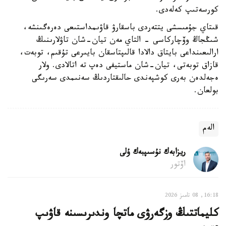
كورسەتىپ كەلەدى.
قىتاي جۇمىسشى يتتەردى باسقارۋ قاۋىمداستىعى دەرەگىنشە،
شىڭجاڭ وۆچاركاسى - التاي مەن تيان-شان تاۋلارىنىڭ
ارالىعىنداعى بايتاق دالادا قالىپتاسقان بايىرعى تۇقىم، توبەت،
قازاق توبەتى، تيان-شان ماستيفى دەپ تە اتالادى. ولار
ەجەلدەن بەرى كوشپەندى حالىقتاردىڭ سەنىمدى سەرىگى
بولعان.
الەم
ريزابەك نۇسىپبەك ۇلى
اۆتور
16:18, 08 تامىز 2026
كليماتتىڭ وزگەرۋى ماتچا وندىرىسىنە قاۋىپ