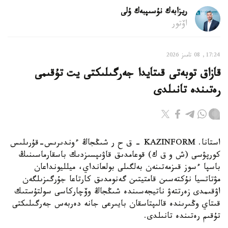
ريزابەك نۇسىپبەك ۇلى
اۆتور
17:24, 08 تامىز 2026
قازاق توبەتى قىتايدا جەرگىلىكتى يت تۇقىمى
رەتىندە تانىلدى
استانا. KAZINFORM – ق ح ر شىڭجاڭ ءوندىرىس-قۇرىلىس
كورپۋسى (ش و ق ك) قوعامدىق قاۋىپسىزدىك باسقارماسىنىڭ
باسپا ءسوز قىزمەتىنەن بەلگىلى بولعانداي، ميلليونداعان
مۋتاتسيا نۇكتەسىن قامتيتىن گەنومدىق كارتاعا جۇرگىزىلگەن
اۋقىمدى زەرتتەۋ ناتيجەسىندە شىڭجاڭ وۆچاركاسى سولتۇستىك
قىتاي وڭىرىندە قالىپتاسقان بايىرعى جانە دەربەس جەرگىلىكتى
تۇقىم رەتىندە تانىلدى.