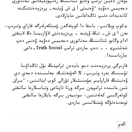
بۇعان دەيىن ترامپ وگايو شتاتىنىڭ رەسپۋبليكالىق سەناتورى
دجەيمس دەۆيد ءۆەنستى ا ق ش ۆيتسە- پرەزيدەنتتىگىنە
كانديدات ەتىپ تاڭداعانىن حابارلادى.
«كوپ ويلانىپ، باسقا دا كوپتەگەن ۇمىتكەرلەرگە قاراي وتىرىپ،
مەن ا ق ش- تىڭ ۆيتسە - پرەزيدەنتى لاۋازىمىنا ەڭ لايىقتى
ادام وگايو شتاتىنىڭ سەناتورى دجەيمس دەۆيد ۆەنس دەپ
شەشتىم» ، - دەپ جازدى ترامپ Truth Social-داعى
جازباسىندا.
قازىرگى پرەزيدەنت دجو بايدەن ترامپتىڭ بۇل تاڭداۋىنا
تۇسىنىك بەرە وتىرىپ، X الەۋمەتتىك جەلىسىندە دجەي دي
ۆەنستىڭ قاراپايىم جۇمىسشىلار تۋرالى كوپ ايتاتىنىن، ءبىراق
شىن مانىندە ترامپپەن بىرگە ورتا تاپتاعى وتباسىلارعا سالىقتى
كوتەرگىسى كەلەتىنىن، سونىمەن بىرگە بايلارعا سالىقتى
تومەندەتۋگە ۇمتىلاتىنىن جازدى.
الەم