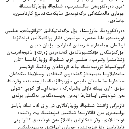
ءىرى دەرەكقورمەن سالىستىرىپ، شىڭجاڭ وۆچاركاسىنىڭ
جوعارى دالدىكتەگى «گەنومدىق سايكەستەندىرۋ كارتاسىن»
جاسادى.
دەرەككوزدىڭ جازۋىنشا، بۇل «گەنەتيكالىق ءتولقۇجات» عىلىمي
قورىتىندى عانا ەمەس، سونىمەن قاتار پراكتيكالىق قولدانۋعا
ارنالعان «باعدار» قىزمەتىن اتقارادى. بۇعان دەيىن
جۇرگىزىلگەن فۋنكتسيونالدىق گەندەردى زەرتتەۋ ناتيجەلەرىمەن
ۇشتاستىرا وتىرىپ، عىلىمي توپ شىڭجاڭ وۆچاركاسىنا ءتان
گيپوكسياعا توزىمدىلىك جانە قورشاعان ورتانىڭ قولايسىز
جاعدايلارىنا بەيىمدەلۋ گەندەرىن انىقتادى. وسىلايشا مىڭداعان
جىلدارعا جالعاسقان تابيعي سۇرىپتالۋدىڭ ناتيجەسىندە ولاردىڭ
سۋىق ءارى بيىك تاۋلى وڭىرلەرگە، سونداي-اق گوبي ءشولى
مەن شولەيتتى ايماقتارعا ابدەن بەيىمدەلگەنى بەلگىلى بولدى.
قازىرگى ۋاقىتتا شىڭجاڭ وۆچاركالارى ش و ق ك- نىڭ بارلىق
بولىمدەرى مەن قالالارىندا شتاتتىق قىزمەتتىك يت رەتىندە
قولدانىلادى. ولار شەكارالىق باقىلاۋ مەن قوعامدىق ءتارتىپتى
قامتاماسىز ەتۋ قىزمەتىندە جوعارى ايماقتىق بەيىمدىلىگىن