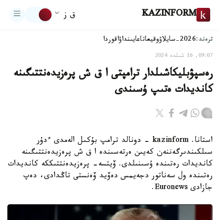
KAZINFORM
ق ز
ترەند:
2026-سايلاۋ
وقيعا
تاعايىنداۋ
اقوردا
09:07, 16 شىلدە 2024
رەسپۋبليكاشىلدار ترامپتى ا ق ش پرەزيدەنتتىگىنە
كانديدات ەتىپ ۇسىندى
استانا. kazinform - دونالد ترامپ بۇكىل الەمدى ءدۇر
سىلكىندىرگەننەن كەيىن ەرتەسىندە ا ق ش پرەزيدەنتتىگىنە
كانديدات رەتىندە ۇسىنىلدى. ۆيتسە- پرەزيدەنتتىككە كانديدات
رەتىندە ول سەناتور دجەيمس دەۆيد ۆەنستى تاڭدادى، دەپ
جازادى Euronews.