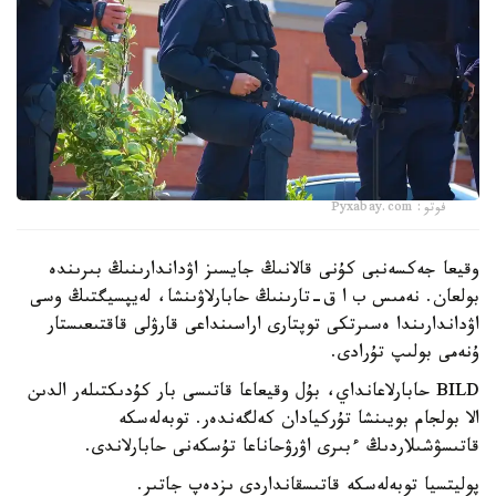
فوتو: Pyxabay.com
وقيعا جەكسەنبى كۇنى قالانىڭ جايسىز اۋداندارىنىڭ بىرىندە
بولعان. نەمىس ب ا ق-تارىنىڭ حابارلاۋىنشا، لەيپسيگتىڭ وسى
اۋداندارىندا ەسىرتكى توپتارى اراسىنداعى قارۋلى قاقتىعىستار
ۇنەمى بولىپ تۇرادى.
BILD حابارلاعانداي، بۇل وقيعاعا قاتىسى بار كۇدىكتىلەر الدىن
الا بولجام بويىنشا تۇركيادان كەلگەندەر. توبەلەسكە
قاتىسۋشىلاردىڭ ءبىرى اۋرۋحاناعا تۇسكەنى حابارلاندى.
پوليتسيا توبەلەسكە قاتىسقانداردى ىزدەپ جاتىر.