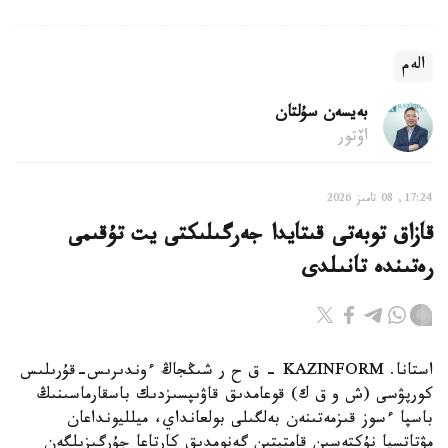
الەم
بەيسەن سۇلتان
اۆتور
17:24, 08 تامىز 2026
قازاق توبەتى قىتايدا جەرگىلىكتى يت تۇقىمى
رەتىندە تانىلدى
استانا. KAZINFORM – ق ح ر شىڭجاڭ ءوندىرىس-قۇرىلىس
كورپۋسى (ش و ق ك) قوعامدىق قاۋىپسىزدىك باسقارماسىنىڭ
باسپا ءسوز قىزمەتىنەن بەلگىلى بولعانداي، ميلليونداعان
مۋتاتسيا نۇكتەسىن قامتيتىن گەنومدىق كارتاعا جۇرگىزىلگەن