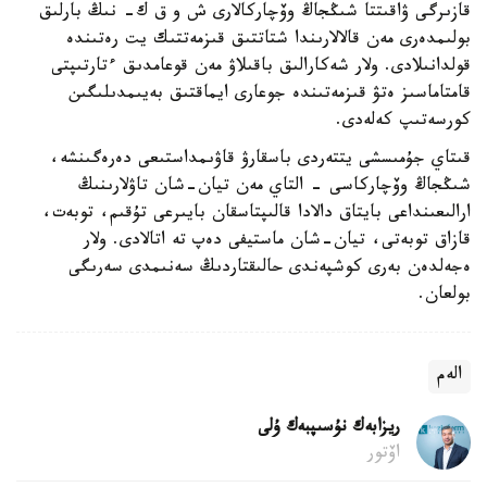
قازىرگى ۋاقىتتا شىڭجاڭ وۆچاركالارى ش و ق ك- نىڭ بارلىق
بولىمدەرى مەن قالالارىندا شتاتتىق قىزمەتتىك يت رەتىندە
قولدانىلادى. ولار شەكارالىق باقىلاۋ مەن قوعامدىق ءتارتىپتى
قامتاماسىز ەتۋ قىزمەتىندە جوعارى ايماقتىق بەيىمدىلىگىن
كورسەتىپ كەلەدى.
قىتاي جۇمىسشى يتتەردى باسقارۋ قاۋىمداستىعى دەرەگىنشە،
شىڭجاڭ وۆچاركاسى - التاي مەن تيان-شان تاۋلارىنىڭ
ارالىعىنداعى بايتاق دالادا قالىپتاسقان بايىرعى تۇقىم، توبەت،
قازاق توبەتى، تيان-شان ماستيفى دەپ تە اتالادى. ولار
ەجەلدەن بەرى كوشپەندى حالىقتاردىڭ سەنىمدى سەرىگى
بولعان.
الەم
ريزابەك نۇسىپبەك ۇلى
اۆتور