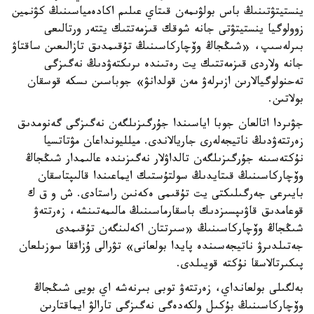
ينستيتۋتىنىڭ باس بولۋىمەن قىتاي عىلىم اكادەمياسىنىڭ كۋنمين
زوولوگيا ينستيتۋتى جانە شوقك قىزمەتتىك يتتەر ورتالىعى
بىرلەسىپ، «شىڭجاڭ وۆچاركاسىنىڭ تۇقىمدىق تازالىعىن ساقتاۋ
جانە ولاردى قىزمەتتىك يت رەتىندە ىرىكتەۋدىڭ نەگىزگى
تەحنولوگيالارىن ازىرلەۋ مەن قولدانۋ» جوباسىن ىسكە قوسقان
بولاتىن.
جۋىردا اتالعان جوبا اياسىندا جۇرگىزىلگەن نەگىزگى گەنومدىق
زەرتتەۋدىڭ ناتيجەلەرى جاريالاندى. ميلليونداعان مۋتاتسيا
نۇكتەسىنە جۇرگىزىلگەن تالداۋلار نەگىزىندە عالىمدار شىڭجاڭ
وۆچاركاسىنىڭ قىتايدىڭ سولتۇستىك ايماعىندا قالىپتاسقان
بايىرعى جەرگىلىكتى يت تۇقىمى ەكەنىن راستادى. ش و ق ك
قوعامدىق قاۋىپسىزدىك باسقارماسىنىڭ مالىمەتىنشە، زەرتتەۋ
شىڭجاڭ وۆچاركاسىنىڭ «سىرتتان اكەلىنگەن تۇقىمدى
جەتىلدىرۋ ناتيجەسىندە پايدا بولعانى» تۋرالى ۇزاققا سوزىلعان
پىكىرتالاسقا نۇكتە قويىلدى.
بەلگىلى بولعانداي، زەرتتەۋ توبى بىرنەشە اي بويى شىڭجاڭ
وۆچاركاسىنىڭ بۇكىل ولكەدەگى نەگىزگى تارالۋ ايماقتارىن