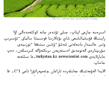
Фото: tawatchai prakobkit/Alamy
اسىرەسە جازعى اپتاپ، جىلى تۇندەر جانە كوكتەمدەگى اۋا
رايىنىڭ قۇبىلمالىلىعى شاي بۇتالارىنا قوسىمشا سالماق ءتۇسىرىپ
وتىر. عالىمدار ماسەلەنى شەشۋ ءۇشىن ىستىققا ءتوزىمدى
سۇرىپتاردى گەنومدىق ادىستەرمەن ىرىكتەۋگە كىرىسكەن، دەپ
حابارلايدى turkystan.kz newscientist.com-عا سىلتەمە
جاساپ.
الايدا الەۋمەتتىك جەلىلەردە تاراعان «تەمپەراتۋرا تاعى 1°C- قا
كوتەرىلسە، ماتچا مۇلدە جوعالادى» دەگەن مالىمدەمەنى عىلىمي
تۇرعىدان دالەلدەنگەن بولجام دەۋگە بولمايدى. قازىرگى
زەرتتەۋلەر كليماتتىڭ جىلىنۋى ءونىم كولەمىن ازايتىپ، جوعارى
ساپالى ماتچانىڭ ءدامىن وزگەرتۋى مۇمكىن ەكەنىن كورسەتەدى.
ءبىراق ناقتى ءبىر گرادۋسقا بايلانعان جويىلۋ شەگى انىقتالعان
جوق.