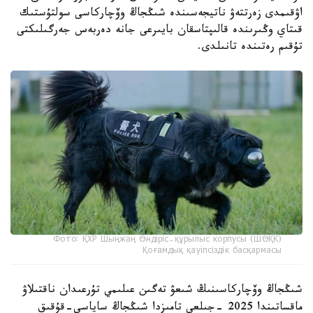
اۋقىمدى زەرتتەۋ ناتيجەسىندە شىڭجاڭ وۆچاركاسى سولتۇستىك
قىتاي وڭىرىندە قالىپتاسقان بايىرعى جانە دەربەس جەرگىلىكتى
تۇقىم رەتىندە تانىلدى.
Фото: ҚХР Шыңжаң Өндіріс-құрылыс корпусы (ШӨҚК)
Қоғамдық қауіпсіздік басқармасы
شىڭجاڭ وۆچاركاسىنىڭ شىعۋ تەگىن عىلىمي تۇرعىدان ناقتىلاۋ
ماقساتىندا 2025 -جىلعى تامىزدا شىڭجاڭ ساياسي-قۇقىق