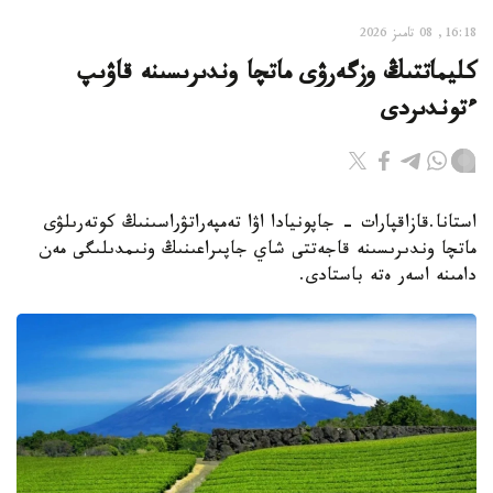
16:18, 08 تامىز 2026
كليماتتىڭ وزگەرۋى ماتچا وندىرىسىنە قاۋىپ
ءتوندىردى
استانا.قازاقپارات - جاپونيادا اۋا تەمپەراتۋراسىنىڭ كوتەرىلۋى
ماتچا وندىرىسىنە قاجەتتى شاي جاپىراعىنىڭ ونىمدىلىگى مەن
دامىنە اسەر ەتە باستادى.