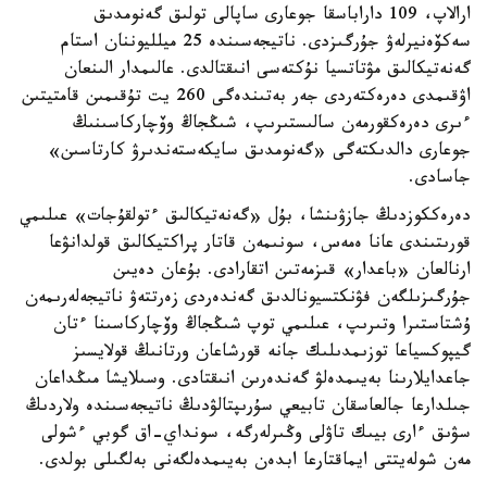
ارالاپ، 109 داراباسقا جوعارى ساپالى تولىق گەنومدىق
سەكۆەنيرلەۋ جۇرگىزدى. ناتيجەسىندە 25 ميلليوننان استام
گەنەتيكالىق مۋتاتسيا نۇكتەسى انىقتالدى. عالىمدار الىنعان
اۋقىمدى دەرەكتەردى جەر بەتىندەگى 260 يت تۇقىمىن قامتيتىن
ءىرى دەرەكقورمەن سالىستىرىپ، شىڭجاڭ وۆچاركاسىنىڭ
جوعارى دالدىكتەگى «گەنومدىق سايكەستەندىرۋ كارتاسىن»
جاسادى.
دەرەككوزدىڭ جازۋىنشا، بۇل «گەنەتيكالىق ءتولقۇجات» عىلىمي
قورىتىندى عانا ەمەس، سونىمەن قاتار پراكتيكالىق قولدانۋعا
ارنالعان «باعدار» قىزمەتىن اتقارادى. بۇعان دەيىن
جۇرگىزىلگەن فۋنكتسيونالدىق گەندەردى زەرتتەۋ ناتيجەلەرىمەن
ۇشتاستىرا وتىرىپ، عىلىمي توپ شىڭجاڭ وۆچاركاسىنا ءتان
گيپوكسياعا توزىمدىلىك جانە قورشاعان ورتانىڭ قولايسىز
جاعدايلارىنا بەيىمدەلۋ گەندەرىن انىقتادى. وسىلايشا مىڭداعان
جىلدارعا جالعاسقان تابيعي سۇرىپتالۋدىڭ ناتيجەسىندە ولاردىڭ
سۋىق ءارى بيىك تاۋلى وڭىرلەرگە، سونداي-اق گوبي ءشولى
مەن شولەيتتى ايماقتارعا ابدەن بەيىمدەلگەنى بەلگىلى بولدى.