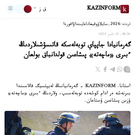
KAZINFORM
ق ز
ترەند:
2026-سايلاۋ
وقيعا
تاعايىنداۋ
اقوردا
08:56, 15 مامىر 2024
گەرمانيادا جاپپاي توبەلەسكە قاتىسۋشىلاردىڭ
ءبىرى «ماچەتە» پىشاعىن قولدانباق بولعان
استانا. KAZINFORM - گەرمانيانىڭ لەيپتسيگ قالاسىندا
بىرنەشە ەر ادام كوشەدە توبەلەسىپ، ولاردىڭ ءبىرى «ماچەتە»
ۇزىن پىشاعىن ۇستاعان.